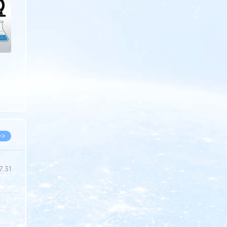
>>
7.31
5.14
5.08