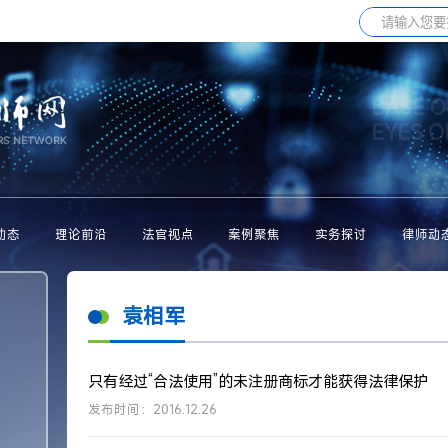
BASE O
EYES 
动态
理论前沿
法官视点
案例聚焦
实务探讨
律师动
袁相军
只有经过“合法使用”的未注册商标才能获得法律保护
发布时间：2016.12.26