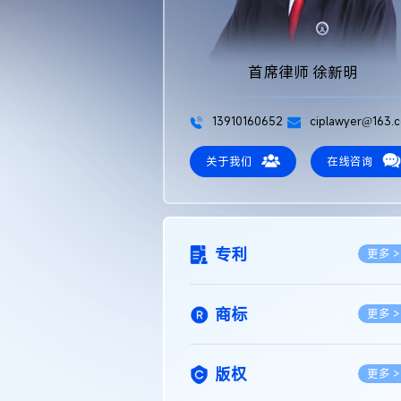
首席律师 徐新明
13910160652
ciplawyer@163.
关于我们
在线咨询
专利
更多 >
商标
更多 >
版权
更多 >