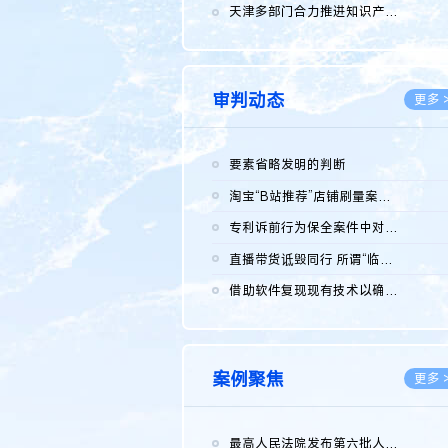
2026.0
天津多部门合力推进知识产权保护工作
2026.0
审判动态
更多 
要素省略发明的判断
2026.0
淘宝“B站推荐”店铺刷量案维持原判，两被告连带赔偿150万元
2026.0
专利诉前行为保全案件中对仿制药申请人曾作出三类声明的考量及违...
2026.0
直播带货诋毁同行 所谓“临场发挥”不免责
2026.0
借助软件复现现有技术以确认相关参数特征是否被公开
2026.0
案例聚焦
更多 
最高人民法院发布第六批人民法院种业知识产权司法保护典型案例 含...