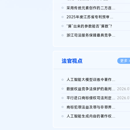
2026.0
采用传统元素创作的二方连续装饰图案作品的独创性及侵权对比认定
2026.0
2025年度江苏省专利预审典型案例
2026.0
“算”出来的参数能否“算数”？
2026.0
浙江司法服务保障最具竞争力营商环境建设典型案例（第二批）含侵...
2026.0
法官视点
更多 
人工智能大模型训练中著作权的合理使用
2026.0
数据权益竞争法保护的裁判路径构建
2026.0
平行进口商标侵权司法判定规则的困境与纾解
2026.0
商标犯罪法益及罪与非罪界限研究
2026.0
人工智能生成内容的著作权司法认定：演进逻辑、现实困境与规则建...
2026.0