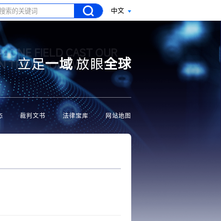
中文
N ONE FIELD CAST OUR
立足
一域
放眼
全球
ON THE WHOLE WORLD
态
裁判文书
法律宝库
网站地图