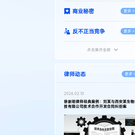
商业秘密
更多 >
反不正当竞争
更多 >
点击展开全部
植物新品种
更多 >
地理标志
更多 >
律师动态
更多 
集成电路布图设计
更多 >
2026.02.10
权律师徐新明接受《中国经营
徐新明律师经典案例：刘某与西安某生物
技术革新下知识产权保护面临新
技有限公司技术合作开发合同纠纷案
技术合同
策略
更多 >
传统文化
更多 >