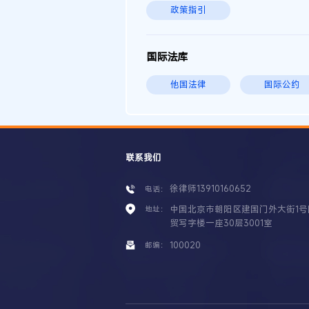
政策指引
国际法库
他国法律
国际公约
联系我们
徐律师13910160652
电话：
中国北京市朝阳区建国门外大街1号
地址：
贸写字楼一座30层3001室
100020
邮编：