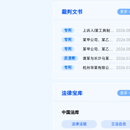
裁判文书
更多 
专利
上诉人I某工具制品有限公司与被上诉人程某及一审被告中华人民共和...
2026.0
专利
某甲公司、某乙公司、某丙公司申请诉前行为保全复议裁定书
2026.0
专利
某甲公司、某乙公司、官某与某丙公司专利申请权权属纠纷 二审判决...
2026.0
反垄断
谭某与长沙马某堆农产品股份有限公司滥用市场支配地位纠纷二审裁...
2026.0
专利
杭州华某有限公司与菲某有限公司侵害发明专利权纠纷
2026.0
法律宝库
更多 
中国法库
法律法规
立法动态