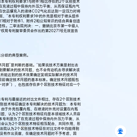
本专利权利要求1与附件1相比存在的2个区别技术
在充液过程中保持内外压力平衡，从而保证瓶内气
在饮品罐充入的液体CO2气化后达到一定压力时将
言，“本专利权利要求1中的外壳是相对于喷头组件
1相对于附件1、附件2和公知常识的结合具备创造
创造性。二审法院判决：一、撤销北京市第一中级人
产权局专利复审委员会作出的第20271号无效宣告
生分歧的典型案例。
术问题”是判断的基础。“如果说技术方案是射出去
识到要解决的技术问题，也不会有动机去寻求解决该
征所能达到的技术效果确定发明实际解决的技术问
是目前确定技术问题的基本标准。确定技术问题既包
一对多”），也包括存在多个区别技术特征对应一个
本专利与最接近的对比文件相比，存在2个区别技术
区别技术特征确定本专利解决的技术问题为：本专利
，由于外壳包覆内瓶，在喷液时外壳对设置在内瓶
问题，认为2个区别技术特征均是本领域技术人员容
本专利是为了在充液过程中保持内外压力平衡，从
员会认为2个区别技术特征相互配合，共同作用，形
法院认为2个区别技术特征在对比文件中均能得到
果没有作出贡献，在确定技术问题时不予考虑，因