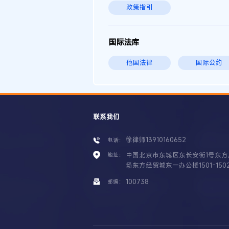
政策指引
国际法库
他国法律
国际公约
联系我们
徐律师13910160652
电话：
中国北京市东城区东长安街1号东方
地址：
场东方经贸城东一办公楼1501-150
100738
邮编：