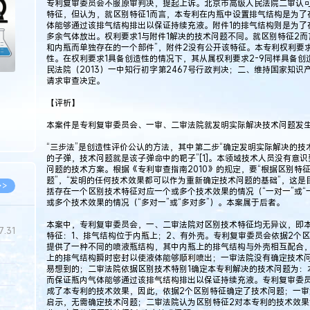
专利复审委员会不服原审判决，提起上诉。北京市高级人民法院二审认可
特征，但认为，就区别特征1而言，本专利在内瓶中设置排气结构是为了
体能够通过该排气结构排出以保证持续充液。附件1的排气结构则是为了
多余气体放出。权利要求1与附件1解决的技术问题不同。就区别特征2而
和内瓶而单独存在的一个部件”，附件2没有公开该特征。本专利权利要求
性。在权利要求1具备创造性的情况下，其从属权利要求2-9同样具备
民法院（2013）一中知行初字第2467号行政判决；二、维持国家知识
请求审查决定。
【评析】
本案件是专利复审委员会、一审、二审法院就发明实际解决技术问题发
“三步法”是创造性评价公认的方法，其中第二步“确定发明实际解决的技
的子弹，技术问题就是该子弹命中的靶子”[1]。本领域技术人员没有意
问题的技术方案。根据《专利审查指南2010》的规定，要“根据区别特
题”，“发明的任何技术效果都可以作为重新确定技术问题的基础”，这
>>
括存在一个区别技术特征对应一个或多个技术效果的情况（“一对一”或“
或多个技术效果的情况（“多对一”或“多对多”）。本案属于后者。
本案中，专利复审委员会，一、二审法院对区别技术特征均无异议，即
7.31
特征：1、排气结构位于内瓶上；2、有外壳。专利复审委员会依据2个
提供了一种不同的喷液瓶结构，其中内瓶上的排气结构与外壳相互配合
上的排气结构瞬时密封以使液体能够顺利喷出；一审法院没有确定技术
易想到的；二审法院依据区别技术特别1确定本专利解决的技术问题为：
5.14
而保证瓶内气体能够通过该排气结构排出以保证持续充液。专利复审委
成了本专利的技术效果，因此，依据2个区别特征确定了技术问题；一审
5.08
启示，无需确定技术问题；二审法院认为区别特征2对本专利的技术效