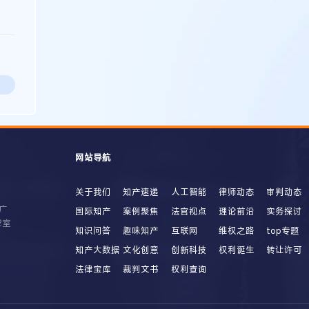
网站导航
关于我们
知产速递
人工智能
律师动态
审判动态
广
国际知产
案例聚焦
法官视点
理论前沿
实务探讨
2室
知识问答
趣味知产
互联网
维权之路
top专题
知产大数据
文化创意
创新科技
权利诞生
转让许可
法律宝库
裁判文书
权利查询