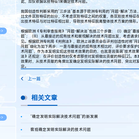
此，应仅依据区别特征1来确定技术问题。
8.05
我国创造性判断采用的“三步法”基本源于欧洲专利局的“问题-解决”方
8.05
比文件区别特征的划分，不考虑区别特征之间的权重，各区别技术特征
出技术特征与对比特征相比较，导致技术特征脱离整体技术方案的情形
>>
根据欧洲《专利审查指南》“问题-解决法”包括三个步骤：（I）确定“最接
题”；（III） 从最接近的现有技术和客观解决的技术问题出发，考虑
见。根据欧洲专利局《判例法》，欧洲上诉委员会在评判创造性时将“问题
问题”细化为如下两步：一是与最接近的现有技术相比时，评价要求保护
术问题”，作为本发明实现这些技术效果的目的，也就是说强调“技术效果
法》还规定：在评价创造性时仅考虑那些对发明做出贡献的特征[2]。
8.06
效果时，从技术贡献的角度出发确定发明实际解决的技术问题，突出对
定。
8.05
上一篇
8.05
8.04
相关文章
8.04
“确定发明实际解决技术问题”的新发展
>>
客观确定发明实际解决的技术问题