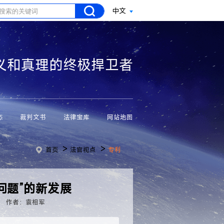
中文
义和真理的终极捍卫者
态
裁判文书
法律宝库
网站地图
>
>
首页
法官视点
专利
问题”的新发展
作者：袁相军