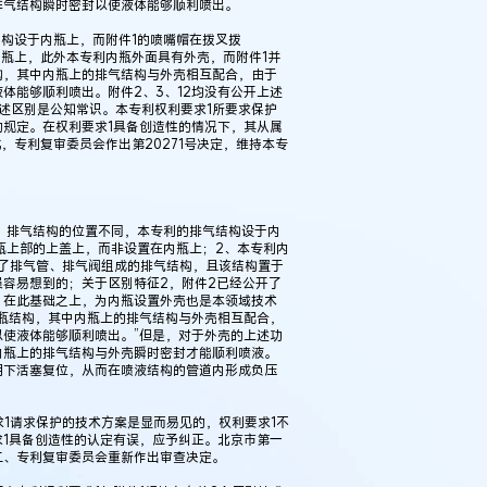
排气结构瞬时密封以使液体能够顺利喷出。
结构设于内瓶上，而附件1的喷嘴帽在拨叉拨
内瓶上，此外本专利内瓶外面具有外壳，而附件1并
构，其中内瓶上的排气结构与外壳相互配合，由于
体能够顺利喷出。附件2、3、12均没有公开上述
述区别是公知常识。本专利权利要求1所要求保护
规定。在权利要求1具备创造性的情况下，其从属
，专利复审委员会作出第20271号决定，维持本专
1、排气结构的位置不同，本专利的排气结构设于内
内瓶上部的上盖上，而非设置在内瓶上；2、本专利内
开了排气管、排气阀组成的排气结构，且该结构置于
容易想到的；关于区别特征2，附件2已经公开了
，在此基础之上，为内瓶设置外壳也是本领域技术
瓶结构，其中内瓶上的排气结构与外壳相互配合，
使液体能够顺利喷出。”但是，对于外壳的上述功
内瓶上的排气结构与外壳瞬时密封才能顺利喷液。
例：刘某与西安某生物科
用下活塞复位，从而在喷液结构的管道内形成负压
作开发合同纠纷案
。
求1请求保护的技术方案是显而易见的，权利要求1不
1具备创造性的认定有误，应予纠正。北京市第一
二、专利复审委员会重新作出审查决定。