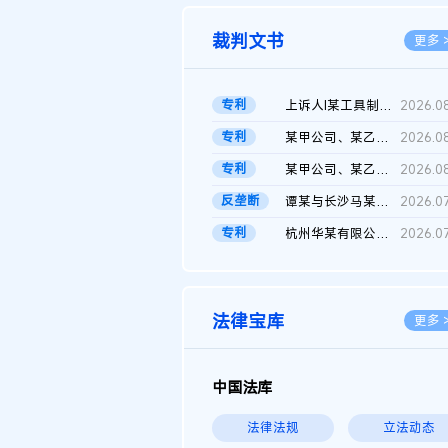
裁判文书
更多 
专利
上诉人I某工具制品有限公司与被上诉人程某及一审被告中华人民共和...
2026.0
专利
某甲公司、某乙公司、某丙公司申请诉前行为保全复议裁定书
2026.0
专利
某甲公司、某乙公司、官某与某丙公司专利申请权权属纠纷 二审判决...
2026.0
反垄断
谭某与长沙马某堆农产品股份有限公司滥用市场支配地位纠纷二审裁...
2026.0
专利
杭州华某有限公司与菲某有限公司侵害发明专利权纠纷
2026.0
法律宝库
更多 
中国法库
法律法规
立法动态