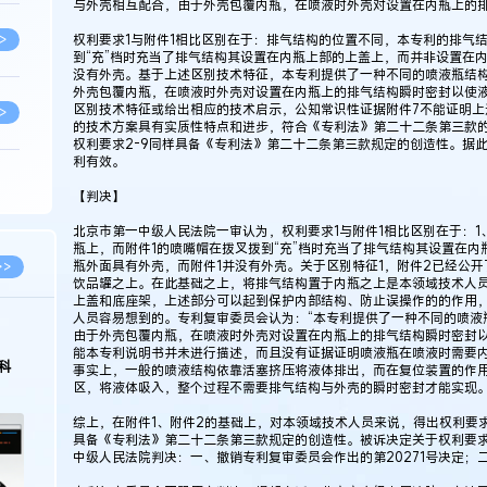
与外壳相互配合，由于外壳包覆内瓶，在喷液时外壳对设置在内瓶上的
权利要求1与附件1相比区别在于：排气结构的位置不同，本专利的排气
>
到“充”档时充当了排气结构其设置在内瓶上部的上盖上，而并非设置在
没有外壳。基于上述区别技术特征，本专利提供了一种不同的喷液瓶结
外壳包覆内瓶，在喷液时外壳对设置在内瓶上的排气结构瞬时密封以使液
区别技术特征或给出相应的技术启示，公知常识性证据附件7不能证明上
>
的技术方案具有实质性特点和进步，符合《专利法》第二十二条第三款的
权利要求2-9同样具备《专利法》第二十二条第三款规定的创造性。据此
利有效。
>
【判决】
北京市第一中级人民法院一审认为，权利要求1与附件1相比区别在于：
瓶上，而附件1的喷嘴帽在拨叉拨到“充”档时充当了排气结构其设置在
>
瓶外面具有外壳，而附件1并没有外壳。关于区别特征1，附件2已经公
>>
饮品罐之上。在此基础之上，将排气结构置于内瓶之上是本领域技术人员
上盖和底座架，上述部分可以起到保护内部结构、防止误操作的的作用
人员容易想到的。专利复审委员会认为：“本专利提供了一种不同的喷液
>
由于外壳包覆内瓶，在喷液时外壳对设置在内瓶上的排气结构瞬时密封以
2026.03.09
2026.02.10
能本专利说明书并未进行描述，而且没有证据证明喷液瓶在喷液时需要
著名知识产权律师徐新明接受《中国经营
徐新明律师经典案
事实上，一般的喷液结构依靠活塞挤压将液体排出，而在复位装置的作
报》采访：技术革新下知识产权保护面临新
技有限公司技术合
区，将液体吸入，整个过程不需要排气结构与外壳的瞬时密封才能实现
挑战与应对策略
>
综上，在附件1、附件2的基础上，对本领域技术人员来说，得出权利要
具备《专利法》第二十二条第三款规定的创造性。被诉决定关于权利要求
中级人民法院判决：一、撤销专利复审委员会作出的第20271号决定；
>