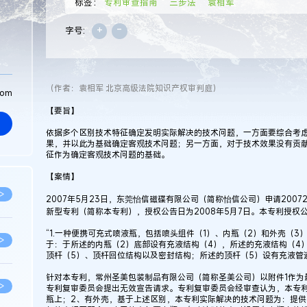
标签：
专利审查指南
三步法
袁相军
+
-
字号:
（作者：袁相军 北京高级法院知识产权审判庭）
com
【要旨】
依据多个区别技术特征确定发明实际解决的技术问题，一方面要综合考
果，并以此为基础确定客观技术问题；另一方面，对于技术效果没有贡
征作为确定客观技术问题的基础。
【案情】
>
2007年5月23日，东莞怡信磁碟有限公司（简称怡信公司）申请200720
新型专利（简称本专利），授权公告日为2008年5月7日。本专利授权
“1.一种便携可充式喷液瓶，包括喷头组件（1）、内瓶（2）和外壳（3
>
于：于所述的内瓶（2）底部设有充液结构（4），所述的充液结构（4
顶杆（5）、顶杆回位结构以及密封结构；所述的顶杆（5）设有充液管道
针对本专利，常州圣美包装制品有限公司（简称圣美公司）以附件1作为
>
专利复审委员会提出无效宣告请求。专利复审委员会经审查认为，本专利
瓶上；2、有外壳，基于上述区别，本专利实际解决的技术问题为：提