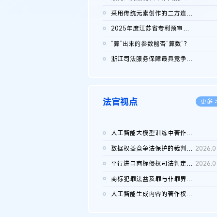
2026.0
采用传统元素创作的二方连续装饰图案作品的独创性及侵权对比认定
2026.0
2025年度江苏省专利预审典型案例
2026.0
“算”出来的参数能否“算数”？
2026.0
浙江司法服务保障最具竞争力营商环境建设典型案例（第二批）含侵...
2026.0
法官视点
更多 
人工智能大模型训练中著作权的合理使用
2026.0
数据权益竞争法保护的裁判路径构建
2026.0
平行进口商标侵权司法判定规则的困境与纾解
2026.0
商标犯罪法益及罪与非罪界限研究
2026.0
人工智能生成内容的著作权司法认定：演进逻辑、现实困境与规则建...
2026.0