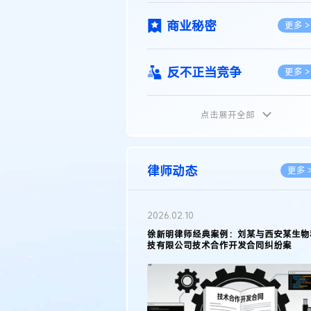
商业秘密
更多 >
反不正当竞争
更多 >
点击展开全部
植物新品种
更多 >
地理标志
更多 >
律师动态
更多 
集成电路布图设计
更多 >
2026.05.11
徐新明律师接受《天津日报》采访：解读
2025年度天津市专利行政保护案例
技术合同
更多 >
传统文化
更多 >