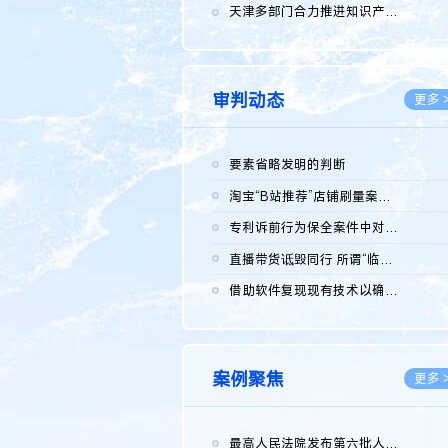
2026.0
天津多部门合力推进知识产权保护工作
2026.0
审判动态
更多 
要素省略发明的判断
2026.0
淘宝“B站推荐”店铺刷量案维持原判，两被告连带赔偿150万元
2026.0
专利诉前行为保全案件中对仿制药申请人曾作出三类声明的考量及违...
2026.0
直播带货诋毁同行 所谓“临场发挥”不免责
2026.0
借助软件复现现有技术以确认相关参数特征是否被公开
2026.0
案例聚焦
更多 
最高人民法院发布第六批人民法院种业知识产权司法保护典型案例 含...