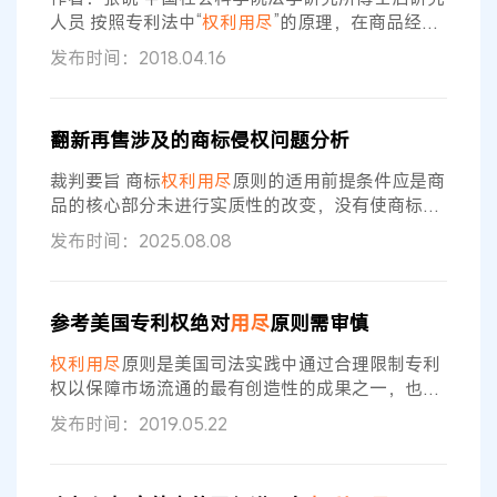
尽），此时商标
权利
人无权禁止合法买受人在市场
人员 按照专利法中“
权利用尽
”的原理，在商品经专
上
利权人同意售出后，买方对专利商品的使用、转售
发布时间：2018.04.16
行为不再被视为侵权，但买方制造专利商品的行为
仍然构成侵权。当一个商品因被使用而发生损坏，
对它进行充分的维修或维护，一般认为这是正常
翻新再售涉及的商标侵权问题分析
的，被视为“使用”行为。而当需要维修的内容过多
时，这种维修行为是属于“使用”还是“制造”就存在争
裁判要旨 商标
权利用尽
原则的适用前提条件应是商
议了。讨论者一般以“修理”与“再造
品的核心部分未进行实质性的改变，没有使商标标
示商品来源、表征商品质量的功能受到影响。如果
发布时间：2025.08.08
只是对正品旧货进行普通翻新后转售，由于没有使
商标表征商品质量的功能受到影响，也没有阻碍
权
利
商标对商品识别来源功能的发挥，则不构成商标
参考美国专利权绝对
用尽
原则需审慎
侵权。 案 情 原告：西某中国公司。 被告：某达公
司、陈某。 西某中国公司拥有“SIEMENS”商标，核
权利用尽
原则是美国司法实践中通过合理限制专利
定使用在第9类实验室研究用
权以保障市场流通的最有创造性的成果之一，也是
经过时间检验的卓有成效的方式。美国最高院在
权
发布时间：2019.05.22
利用尽
方面的司法实践，是各国立法、司法以及学
术研究的重要参考。但是对我国而言，由于专利法
条款存在差异，所以在相关研究和实践中需要注意