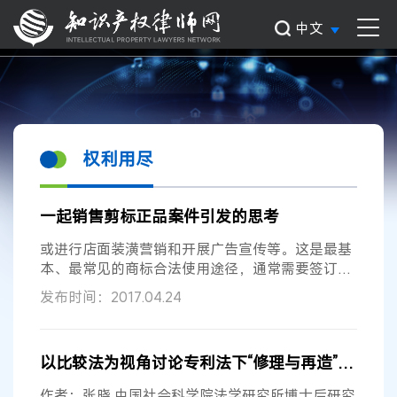
中文
权利用尽
一起销售剪标正品案件引发的思考
或进行店面装潢营销和开展广告宣传等。这是最基
本、最常见的商标合法使用途径，通常需要签订商
标使用许可合同或协议等。 交易使用，是指当事人
发布时间：2017.04.24
合法取得
权利
人的相关产品后，无须取得相关商标
权利
人的同意即可以销售带有
权利
人商标的产品。
这种合法性来源于知识产权法上的
权利用尽
原则。
以比较法为视角讨论专利法下“修理与再造”的区分方法
商标
权利
人的
权利
不是无限的，在标注商标的产品
投入市场销售以后，其商标权益已得到实现（穷
作者：张晓 中国社会科学院法学研究所博士后研究