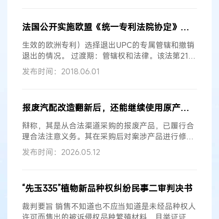
中，华某公司换上自有商标、以M9062型抗体名义
再次销售并宣称自研自造，并未重新实施或再现涉
法国公开实施欧盟《统一专利法院协定》的法律
案专利技术方案，故该行为仅构成再次销售，符合
2020年《专利法》第七十五条第一项
权利用尽
之情
生效的欧洲专利）选择退出UPC的专属管辖和撤销
形，不构成侵犯专利权；至于换标行为
退出的情况。 过渡期：管辖权和法律。该法第21条
规定，在UPC的7年过渡期期间，有关侵权或撤销
发布时间：2018.06.01
在法国生效的欧洲专利的诉讼可以在法国国家法院
或者UPC提起（如果诉讼在法国国家法院提起，但
过渡期结束时仍未判决，那么该诉讼继续由法国国
报废汽配改造翻新后，还能继续使用原产品商标吗？
家法院审理）。
权利用尽
。有关专利权
用尽
的条款
将被修改：如果产品由第三方销售，则取消专利权
辩称，其是从合法渠道采购的报废产品，已履行合
人明确同意这一要求，并规定如果
理合法注意义务。其在采购后对案涉产品进行修
理、翻新，属于对合法取得商品的后续处置，应当
发布时间：2026.05.12
适用商标
权利用尽
原则。同时，其对A公司的商标
权益并无损害，主观上也无侵权故意，故请求驳回
A公司全部诉讼请求。 人民法院裁判 奉贤区人民法
“先玉335”植物新品种权纠纷民事二审判决书
院审理后认为，商标
权利用尽
，是指商标权人或经
其许可的主体将带有注册商标的商品合法投放市场
裁判要旨 销售不知道也不应当知道是未经品种权人
后，买受人可合法转售该特定商品。其制度目的在
许可而售出的被诉侵权品种繁殖材料，且举证证明