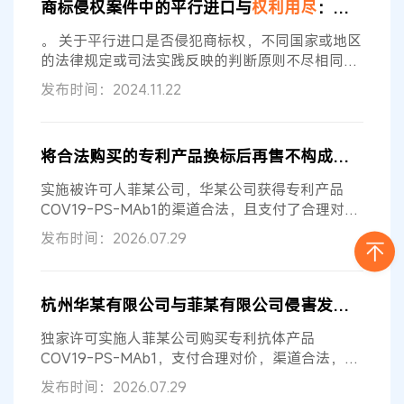
商标侵权案件中的平行进口与
权利用尽
：基于个案的检视与探讨
该差异，避免不加分辨的盲目借鉴。 一、美国专利
法司法实践中对待
权利用尽
问题秉承绝对化原则 专
。 关于平行进口是否侵犯商标权，不同国家或地区
利权的
权利用尽
的思想可以追溯到1853年
的法律规定或司法实践反映的判断原则不尽相同，
这与商标的地域性和
权利用尽
原则密切相关。其
发布时间：2024.11.22
中，涉及的主要问题为，商标权人本人或经其同意
将带有商标的商品投放市场后，商标权人的
权利
是
否会因此
用尽
。 根据WTO公布的定义，知识产权
将合法购买的专利产品换标后再售不构成侵犯专利权
权利
的
用尽
（exhaustion）是指任何一件受知识产
权保护的产品一旦由
权利
人自己或由经其同意之人
实施被许可人菲某公司，华某公司获得专利产品
进行首次销售之后，则
权利
人在该产品上的
COV19-PS-MAb1的渠道合法，且支付了合理对
价，菲某公司已获得了合理对价，且在案证据显示
发布时间：2026.07.29
华某公司销售被诉侵权产品的数量未超过其购买数
量。第三，华某公司针对被诉侵权产品实施的行为
属于再次销售行为，而非制造行为，符合专利法关
杭州华某有限公司与菲某有限公司侵害发明专利权纠纷
于
权利用尽
规定的适用条件。虽然华某公司在对外
销售试剂的外包装上标注华某公司的商标，但涉案
独家许可实施人菲某公司购买专利抗体产品
专利技术方案在华某公司获得菲某公司专利产品
COV19-PS-MAb1，支付合理对价，渠道合法，其
销售被诉侵权产品数量未超过购买数量，涉案专利
发布时间：2026.07.29
技术方案在华某公司取得产品时即已固化于产品