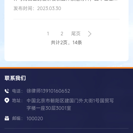
于
具有合法来源的，人民法院可以不判令销售者承担
发布时间：2023.03.30
赔偿责任，但应当判令其停止销售并承担
权利
人为
制止侵权行为所支付的合理开支。对于前款所称合
法来源，销售者一般应当举证证明购货渠道合法、
价格合理、存在实际的具体供货方、销售行为符合
1
2
尾页
相关生产经营许可制度等。 销售被诉侵权种子的被
共计2页，14条
诉侵权人主张适用
权利用尽
，应证明被诉侵权
联系我们
徐律师13910160652
电话：
地址：
中国北京市朝阳区建国门外大街1号国贸写
字楼一座30层3001室
邮编：
100020