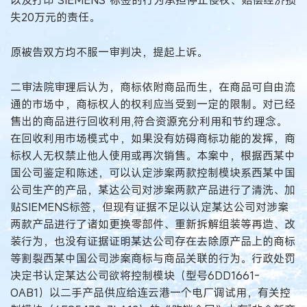
以及打印“SIEMENS”标签的行为承担停止侵权、赔偿经济损
失20万元的责任。
原被告双方均不服一审判决，提起上诉。
二审法院审理后认为，商标依附商品而生，在商品可自由流
通的市场中，商标权人的权利应当受到一定的限制。对已经
售出的商品进行回收利用,符合资源充分利用和节约理念。
在回收利用市场模式中，如果没有妨碍商标功能的发挥，商
标权人无权禁止他人使用或再次销售。本案中，根据西某中
国公司鉴定和陈述，可以认定涉案两款控制模块系西某中国
公司生产的产品，某达公司对涉案两款产品进行了清洗、加
贴SIEMENS标签，但现有证据不足以认定某达公司对涉案
两款产品进行了诸如更换零部件、重新拆解组装等再造、改
装行为，也没有证据证明某达公司存在去除原产品上的商标
等割裂西某中国公司涉案商标与商品关联的行为。行政处罚
决定书认定某达公司欲将控制模块（型号6DD1661-
OAB1）以二手产品供应给连云港一个电厂调试用，有关控