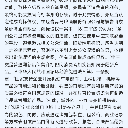
对涉案商标造成消极影响，破坏了商标正常的商品信息传递
功能，致使商标权人的商誉受损，亦损害了消费者的利益，
最终可能会损害商标本身的存续。对于此类情形，亦应当认
定构成商标侵权。在原告青岛啤酒股份有限公司与被告山东
圣洲啤酒有限公司商标侵权一案中，[6]二审法院认为：“圣
洲公司虽有权使用回收的旧酒瓶，但其在使用中应采取必要
的手段，避免造成相关公众混淆。旧货翻新标识，应当达到
一定的明示程度，否则仍达不到避免公众混淆的效果，体现
不出避免混淆的主观意图，仍有可能构成商标侵权。”第三
类是普通翻新后保留商标但向消费者如实告知属于翻新产
品。《中华人民共和国循环经济促进法》第四十条规
定：“国家支持企业开展机动车零部件、工程机械、机床等
产品的再制造和轮胎翻新。销售的再制造产品和翻新产品的
质量必须符合国家规定的标准，并在显著位置标识为再制造
产品或者翻新产品。”对此，域外的一些作法亦值得借鉴。
如“修理”字样必然用电烙电刻烙在产品上，并着以区别度较
高的颜色，同时，应该通过诸如包装盒、包装箱、商业记录
等方式表明该产品由翻新人进行改装。总之，合法产品翻新