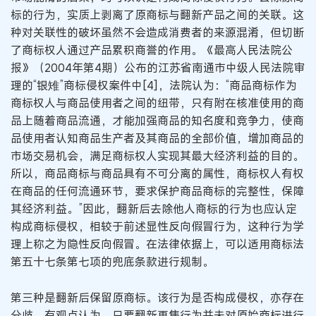
标的行为，实质上剥离了原商标与翻新产品之间的关联。这
种对关联性的破坏虽然不会造成消费者的来源混淆，但切断
了商标权人通过产品累积商誉的作用。《最高人民法院公
报》（2004年第4期）公布的江苏省南通市中级人民法院审
理的“银雉”商标侵权案件中[4]，法院认为：“商品商标作为
商标权人与商品使用者之间的纽带，只有附在核准使用的商
品上随着商品流通，才能加强商品的知名度和竞争力，使商
品使用者认知商品生产者及其商品的全部价值，增加商品的
市场交易机会，满足商标权人实现其最大经济利益的目的。
所以，商品商标与商品具有不可分离的属性，商标权人有权
在商品的任何流通环节，要求保护商品商标的完整性，保障
其经济利益。”因此，翻新后去除他人商标的行为也应认定
构成商标侵权，相较于前述显性反向假冒行为，这种行为学
理上称之为隐性反向假冒。在法律依据上，可以适用商标法
第五十七条第七项的兜底条款进行规制。
第三种是翻新后保留原商标。该行为是否构成侵权，亦存在
分歧。有观点认为，只要翻新再售行为并未对原始商标进行