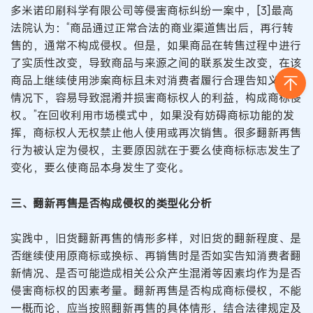
多米诺印刷科学有限公司等侵害商标纠纷一案中，[3]最高
法院认为：“商品通过正常合法的商业渠道售出后，再行转
售的，通常不构成侵权。但是，如果商品在转售过程中进行
了实质性改变，导致商品与来源之间的联系发生改变，在该
商品上继续使用涉案商标且未对消费者履行合理告知义务的
情况下，容易导致混淆并损害商标权人的利益，构成商标侵
权。”在回收利用市场模式中，如果没有妨碍商标功能的发
挥，商标权人无权禁止他人使用或再次销售。很多翻新再售
行为被认定为侵权，主要原因就在于要么使商标标志发生了
变化，要么使商品本身发生了变化。
三、翻新再售是否构成侵权的类型化分析
实践中，旧货翻新再售的情形多样，对旧货的翻新程度、是
否继续使用原商标或换标、再销售时是否如实告知消费者翻
新情况、是否可能造成相关公众产生混淆等因素均作为是否
侵害商标权的因素考量。翻新再售是否构成商标侵权，不能
一概而论，应当按照翻新再售的具体情形，结合法律规定及