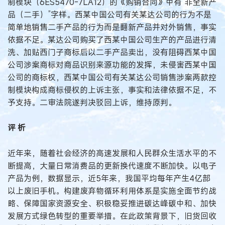
制模块（6ES5470-7LA12）的《购销合同》中有“非全新产
品（二手）”字样。西某中国公司有关某达公司的行为不是
简单地销售二手产品的行为而是翻新产品并对外销售，事实
依据不足。某达公司购买了西某中国公司生产的产品进行清
洗、加贴西门子商标后以二手产品卖出，没有阻碍西某中国
公司涉案商标对商品识别来源功能的发挥，未侵害西某中国
公司的商标权，西某中国公司有关某达公司销售涉案两款控
制模块构成商标侵权的上诉主张，事实和法律依据不足，不
予支持。二审法院遂判决驳回上诉，维持原判。
评 析
近年来，随着社会经济的高速发展和人民群众生活水平的不
断提高，大量日常消费品的更新换代速度不断加快。以电子
产品为例，数据显示，近5年来，我国平均每年产生4亿部
以上废旧手机。构建废弃物循环利用体系是实施全面节约战
略、保障国家资源安全、积极稳妥推进碳达峰碳中和、加快
发展方式绿色转型的重要举措。在此政策背景下，旧货回收