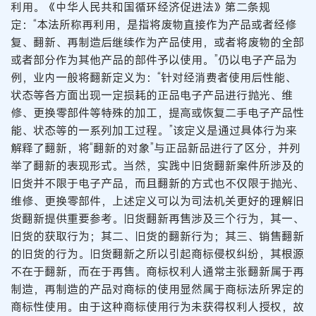
利用。《中华人民共和国循环经济促进法》第二条规
定：“本法所称再利用，是指将废物直接作为产品或者经修
复、翻新、再制造后继续作为产品使用，或者将废物的全部
或者部分作为其他产品的部件予以使用。”仍以电子产品为
例，业内一般将翻新定义为：“针对经消费者使用后性能、
状态等各方面出现一定损耗的正品电子产品进行抛光、维
修、更换零部件等特殊的加工，提高或恢复二手电子产品性
能、状态等的一系列加工过程。”该定义是通过具体行为来
解释了翻新，将“翻新的对象”与正品新品进行了区分，并列
举了翻新的表现形式。当然，实践中旧货翻新案件所涉及的
旧货并不限于电子产品，而且翻新的方式也不仅限于抛光、
维修、更换零部件，上述定义可以为司法机关更好的理解旧
货翻新提供重要参考。旧货翻新再售涉及三个行为，其一、
旧货的获取行为；其二、旧货的翻新行为；其三、销售翻新
的旧货的行为。旧货翻新之所以引起商标侵权纠纷，其根源
不在于翻新，而在于再售。商标权利人通常主张翻新属于再
制造，再制造的产品对商标的使用显然属于商标法所界定的
商标性使用。由于这种商标使用行为未获得权利人授权，故