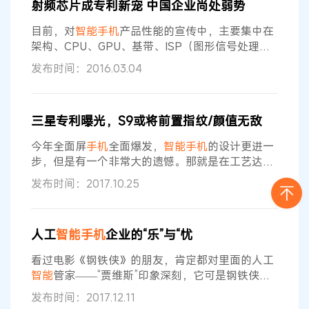
射频芯片成专利新宠 中国企业尚处弱势
的一些甩动切歌、翻转静音等也都用到了这枚传感
器。 指纹传感器 从2013年开始，指纹传感器开始
目前，对
智能手机
产品性能的宣传中，主要集中在
在
智能手机
中爆发式增长。它可以自动采集用户
架构、CPU、GPU、基带、ISP（图形信号处理）
等方面，其实
手机
的射频芯片才是影响
智能手机
性
发布时间：2016.03.04
能的关键部件。
智能手机
使用感受很重要的两点，
都决定于射频芯片的性能：一个就是
手机
的信号好
坏，射频是直接负责信号的收发；另一个是
手机
的
三星专利曝光，S9或将前置指纹/颜值无敌
待机时间，
手机
上耗电最大的部件就是功率放大器
（PA），其效率将直接影响
智能手机
的待机情况。
今年全面屏
手机
全面爆发，
智能手机
的设计更进一
隐藏的蓝海市场
手机
的射频部分中的
步，但是有一个非常大的遗憾。那就是在工艺达不
到量产的前提下，所有厂商都进行了妥协，将指纹
发布时间：2017.10.25
识别安放在
手机
背部，甚至取消指纹识别。 三星的
屏幕下指纹识别专利 但是，这并不代表所有厂家都
彻底妥协，目前依旧有厂商在进行屏幕下指纹的研
人工
智能手机
企业的“乐”与“忧
发。日前，外媒GSMArena报道，三星在韩国进行
了一项专利申请，从这项专利的申请图上来看，这
看过电影《钢铁侠》的朋友，肯定都对里面的人工
是一项关于如何在屏幕上安置指纹识别
智能
管家——“贾维斯”印象深刻，它可是钢铁侠托
尼·史塔克的左膀右臂，总是“善解人意”地帮托尼·史
发布时间：2017.12.11
塔克打点一切，真正做到了“知你，懂你，助你”，