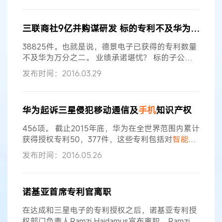
让很多人羡慕不已。可以说，“贾维斯”是人工
智能
领域的一位明星，也正是因为它的出现，让更多的
三联商社9亿并购谋研发 标的专利不及华为万二
人对人工
智能
充满好奇与期待。那么，究竟什么是
人工
智能
？人工
智能手机
专利布局情况如何，又会
38825件。也就是说，德景电子已获得的专利数量
给竞争日益激烈的
手机
市场带来哪些
不及华为万分之二。 业绩承诺堪忧？ 标的子公司
亏损线挣扎 三联商社在此时杀入
手机
市场，颇令人
发布时间：2016.03.29
不解。 根据易观智库发布的《中国
智能手机
市场预
测2014-2017》，中国
智能手机
的销售增长率从
2013年的95.5%下降至2014年的22.8%。 另外，根
华为起诉三星侵犯移动通信及
手机
知识产权
据TrendForce最新报告，2015年全球
智能手机
出
货量为12.93亿部，
智能手机
销售增长率仅为
456项。 截止2015年底，华为在全世界范围内累计
获得授权专利50，377件，这些专利包括对
智能手
机
具有很高价值的LTE通信、
智能手机
操作系统、
发布时间：2016.05.26
用户界面等专利。 据媒体报道，去年，华为与苹果
公司达成一系列专利许可协议，覆盖GSM、
UMTS、LTE等无线通信技术。 此前，据国家知识
诺基亚首席专利官离职
产权局最新公布的许可备案登记信息显示，2015年
华为向苹果公司许可专利769件，苹果公司向华为
在达成和三星电子的专利授权之后，诺基亚专利授
许可专利98件。这意味着
权部门负责人Ramzi Haidamus宣布离职。Ramzi