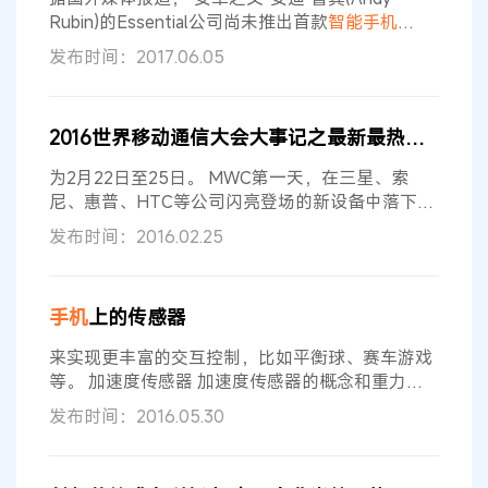
20%，紧随其后的则是中国新兴巨头
Rubin)的Essential公司尚未推出首款
智能手机
Essential Phone，就出现了首个商标纠纷。
发布时间：2017.06.05
Spigen是一个相当知名的
智能手机
和配件制造商，
他已经发出了一份禁止使用Essential这个商标名的
信件。 尽管Spigen没有直接用在
智能手机
相关产品
2016世界移动通信大会大事记之最新最热的
智能手
中，但它的一系列消费产品都使用了这个商标。
Spigen坚持认为，如果
为2月22日至25日。 MWC第一天，在三星、索
尼、惠普、HTC等公司闪亮登场的新设备中落下了
帷幕。 1.三星Galaxy S7和S7 Edge
智能手机
（图为
发布时间：2016.02.25
三星S7 Edge） 继去年Galaxy S6放弃塑料后壳、
采用金属边框+双面玻璃的设计之后，今年三星又
延续这种设计，推出了5.1英寸的S7和5.5英寸的S7
手机
上的传感器
Edge。 两款
手机
均支持IP68级别的防尘防水和
MicroSD卡扩展内存，并
来实现更丰富的交互控制，比如平衡球、赛车游戏
等。 加速度传感器 加速度传感器的概念和重力传
感器略微有些重叠，但事实上却又不一样。加速度
发布时间：2016.05.30
传感器是多个维度测算的，主要测算一些瞬时加速
或减速的动作。比如测量
手机
的运动速度，在游戏
里能通过加速度传感器触发特殊指令。日常应用中