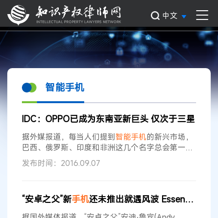
中文
智能手机
IDC：OPPO已成为东南亚新巨头 仅次于三星
据外媒报道，每当人们提到
智能手机
的新兴市场，
巴西、俄罗斯、印度和非洲这几个名字总会第一时
间蹦出来。不过，人们却忽略了一个潜力巨大的市
发布时间：2016.09.07
场——东南亚，眼下东南亚11国人口已经超过6亿
（接近美国人口的两倍）。IDC的最新数据显示，
东南亚
智能机
市场较上季增幅达到18.1%，年同比
“安卓之父”新
手机
还未推出就遇风波 Essential被指商标侵权
增幅也达到了 6.5%。 厂商方面，三星是东南亚
智
能机
市场当之无愧的统治者，其市场份额达到了
据国外媒体报道，“安卓之父”安迪·鲁宾(Andy