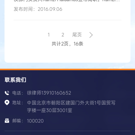
Haidamus今年52岁，是诺基亚专利授权部门和新
发布时间：2016.09.06
消费产品开发总裁。该部门最近还与HMD Global
达成协议，希望借助后者让诺基亚重返
智能手机
市
场。 Ramzi Haidamus表示，鉴于诺基亚已经取得
的进步，现在是他去探索其它机会和激情的时候
1
2
尾页
了。Ramzi Haidamus在2014
共计2页，16条
联系我们
徐律师13910160652
电话：
地址：
中国北京市朝阳区建国门外大街1号国贸写
字楼一座30层3001室
邮编：
100020