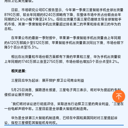
用在上亿美元量级。
日前，市场研究公司IDC报告显示，今年第一季度三星智能手机全球出货量
8190万部，较去年同期的8240万部略有下降，在整体市场中所占份额由去年
同期的24.6%小幅下降至24.5%。但在出货量方面三星仍继续主导全球智能手
机市场，其第一季度智能手机出货量超过排名第二的苹果和排名第三的华为的
总和。
在苹果公布的最新一季财报中，苹果第一季度智能手机出货量由上年同期
的6120万部减少至5120万部，苹果智能手机出货量首次同比下滑，市场份额下
降3个百分点至15.3%。
相比在出货量和市场份额方面都有下滑的苹果和三星，华为手机出货量较
上年同期的1740万部上涨至2750万部，市场份额也增加3个百分点至8.2%。
相关进展：
三星回应华为起诉：展开辩护 捍卫公司商业利益
5月25日消息，据路透社报道，三星电子周三表示，将对华为提起的专利
侵权诉讼展开辩护。
“我们将对诉讼进行彻底评估，采取适当行动捍卫三星的商业利益，”三星在
一份电邮声明中称。三星目前是全球最大智能机制造商。
华为是全球第三大智能机制造商，已经在中国和美国同时对三星提起诉
讼，指控三星侵犯其智能机专利权。