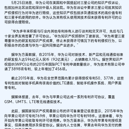
5月25日消息，华为公司在美国和中国提起对三星公司的知识产权诉讼，
包括加州北区法院和深圳中级人民法院。华为在诉讼中要求三星公司就其知识
产权侵权行为对华为进行赔偿，这些知识产权包括涉及通信技术的高价值专利
和三星手机使用的软件。华为认为其有权从使用其技术但未获得专利许可的公
司获得合理赔偿。
“华为多年来积极与行业内其他专利持有人进行谈判和交叉许可，先后与几
十家业界友商签署了许可协议。”华为知识产权部部长丁建新说，“华为希望三星
尊重华为的研发和知识产权成果，停止未获得许可情况下的专利侵权行为，以
积极合作的态度与华为一起共同推动产业进步。”
据华为方面数据，在2015年，华为公司对新技术、新产品和无线通信标准
的研发投入达596亿元人民币（92亿美元），占销售收入15%。据世界知识产
权组织(WIPO)公布的2015年国际PCT专利申请数量统计，华为技术有限公司申
请了3898项专利，较上年增加了456项。
截止2015年底，华为在全世界范围内累计获得授权专利50，377件，这些
专利包括对智能手机具有很高价值的LTE通信、智能手机操作系统、用户界面
等专利。
据媒体报道，去年，华为与苹果公司达成一系列专利许可协议，覆盖
GSM、UMTS、LTE等无线通信技术。
此前，据国家知识产权局最新公布的许可备案登记信息显示，2015年华为
向苹果公司许可专利769件，苹果公司向华为许可专利98件。这意味着，华为
开始向苹果公司收取专利许可使用费。华为方面表示，华为向苹果专利授权是
事实，但具体费用涉及保密协议。据业内人士估算，苹果去年向华为支付的费