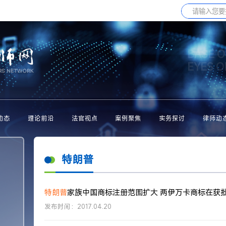
BASE O
EYES 
动态
理论前沿
法官视点
案例聚焦
实务探讨
律师动
特朗普
特朗普
家族中国商标注册范围扩大 两伊万卡商标在获
发布时间：2017.04.20