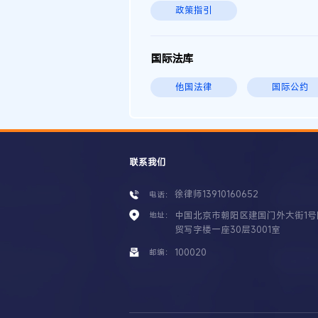
政策指引
国际法库
他国法律
国际公约
联系我们
徐律师13910160652
电话：
中国北京市朝阳区建国门外大街1号
地址：
贸写字楼一座30层3001室
100020
邮编：