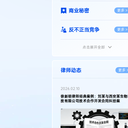
商业秘密
更多 >
反不正当竞争
更多 >
点击展开全部
植物新品种
更多 >
地理标志
更多 >
律师动态
更多 
集成电路布图设计
更多 >
2026.02.10
权律师徐新明接受《中国经营
徐新明律师经典案例：刘某与西安某生物
技术革新下知识产权保护面临新
技有限公司技术合作开发合同纠纷案
技术合同
策略
更多 >
传统文化
更多 >