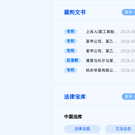
裁判文书
更多 
专利
上诉人I某工具制品有限公司与被上诉人程某及一审被告中华人民共和...
2026.0
专利
某甲公司、某乙公司、某丙公司申请诉前行为保全复议裁定书
2026.0
专利
某甲公司、某乙公司、官某与某丙公司专利申请权权属纠纷 二审判决...
2026.0
反垄断
谭某与长沙马某堆农产品股份有限公司滥用市场支配地位纠纷二审裁...
2026.0
专利
杭州华某有限公司与菲某有限公司侵害发明专利权纠纷
2026.0
法律宝库
更多 
中国法库
法律法规
立法动态