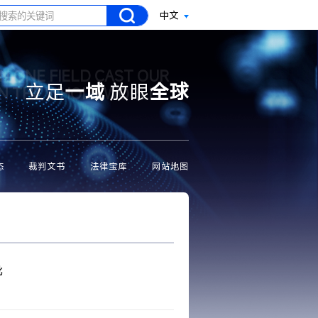
中文
N ONE FIELD CAST OUR
立足
一域
放眼
全球
ON THE WHOLE WORLD
态
裁判文书
法律宝库
网站地图
批