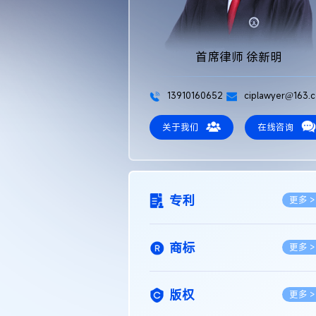
首席律师 徐新明
13910160652
ciplawyer@163.
关于我们
在线咨询
专利
更多 >
商标
更多 >
版权
更多 >