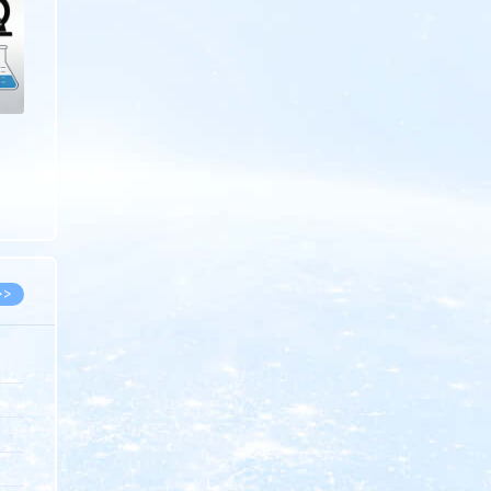
>>
8.07
5.14
5.08