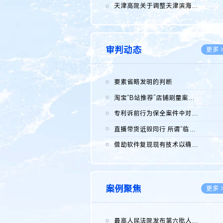
2026.0
天津高院关于调整天津滨海高新技术产业开发区华苑科技园一审普通...
2026.0
审判动态
更多 
要素省略发明的判断
2026.0
淘宝“B站推荐”店铺刷量案维持原判，两被告连带赔偿150万元
2026.0
专利诉前行为保全案件中对仿制药申请人曾作出三类声明的考量及违...
2026.0
直播带货诋毁同行 所谓“临场发挥”不免责
2026.0
借助软件复现现有技术以确认相关参数特征是否被公开
2026.0
案例聚焦
更多 
最高人民法院发布第六批人民法院种业知识产权司法保护典型案例 含...