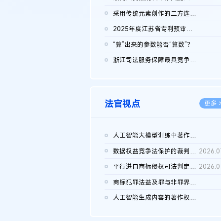
2026.0
采用传统元素创作的二方连续装饰图案作品的独创性及侵权对比认定
2026.0
2025年度江苏省专利预审典型案例
2026.0
“算”出来的参数能否“算数”？
2026.0
浙江司法服务保障最具竞争力营商环境建设典型案例（第二批）含侵...
2026.0
法官视点
更多 
人工智能大模型训练中著作权的合理使用
2026.0
数据权益竞争法保护的裁判路径构建
2026.0
平行进口商标侵权司法判定规则的困境与纾解
2026.0
商标犯罪法益及罪与非罪界限研究
2026.0
人工智能生成内容的著作权司法认定：演进逻辑、现实困境与规则建...
2026.0