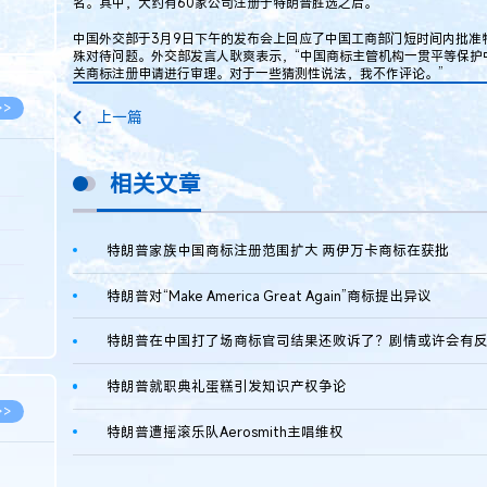
名。其中，大约有60家公司注册于特朗普胜选之后。
8.07
中国外交部于3月9日下午的发布会上回应了中国工商部门短时间内批准
8.07
殊对待问题。外交部发言人耿爽表示，“中国商标主管机构一贯平等保护
关商标注册申请进行审理。对于一些猜测性说法，我不作评论。”
>>
上一篇
相关文章
8.06
8.05
特朗普家族中国商标注册范围扩大 两伊万卡商标在获批
8.05
特朗普对“Make America Great Again”商标提出异议
8.04
特朗普在中国打了场商标官司结果还败诉了？剧情或许会有
8.04
特朗普就职典礼蛋糕引发知识产权争论
>>
特朗普遭摇滚乐队Aerosmith主唱维权