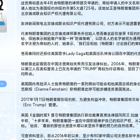
这些商标是去年4月由特朗普的律师提交申请的，商标申请人的中文名称为唐纳
请人地址为美国纽约州纽约市第5大道725号。该地址正是特朗普集团所在地
北京铸成联合知识产权代理有限公司。
澎湃新闻致电北京铸成联合知识产权代理有限公司，对方表示不能透露
代表特朗普集团的北京铸成律师事务所创始人苍雨春此前在接受《纽约
标，但她表示鼓励客户采取一种“防御策略”，以防名人的名字被视为通
名字注册为商标的人时，她表示，“我们没和他（特朗普）讨论我们的策
苍雨春同时还担任美国歌手Lady Gaga和美国乐队林肯公园在中国的代
特朗普此前曾因在中国注册商标失败而引发法律纠纷。2006年，特朗普曾
以第三人在类似服务上已在先申请的“TRUMP”商标为印证商标，驳回
均败诉。
美国国内有批评人士指责特朗普的一系列商标可能会和他美国总统的身份
>>
范斯坦（Dianne Feinstein）称特朗普此举可能涉嫌违反美国宪法。
2017年1月11日特朗普曾在纽约称，为避免利益冲突，特朗普集团将交给他的儿
（Eric Trump）管理。
8.07
英国《金融时报》援引特朗普集团执行副总裁兼首席法律顾问阿兰·加滕（Al
中称，“十多年来，特朗普集团一直在中国积极维护自己的知识产权，从2
5.14
标。”他说，“最新的那些注册是长期以来坚持不懈的努力的自然结果。”
5.08
可查资料显示，自从2016年初以来，至少有80家中国公司注册名称中含有“