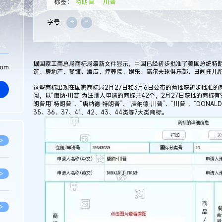
标签：
特朗普
川普
+
-
字号:
据国家工商总局商标局最新文件显示，中国已经初步批准了美国总统特朗
com
筑、房地产、餐馆、酒店、疗养院、娱乐、高尔夫球俱乐部、日间托儿
这些商标出现在国家商标局2月27日和3月6日公布的两批获初步批准的商标名
阅，以“唐纳•川普”为注册人申请的商标共42个，2月27日获批的商标有
朗普用“特朗普”、“唐纳德·特朗普”、“唐纳德·川普”、“川普”、“DONAL
35、36、37、41、42、43、44类等7大类商标。
>
>
>