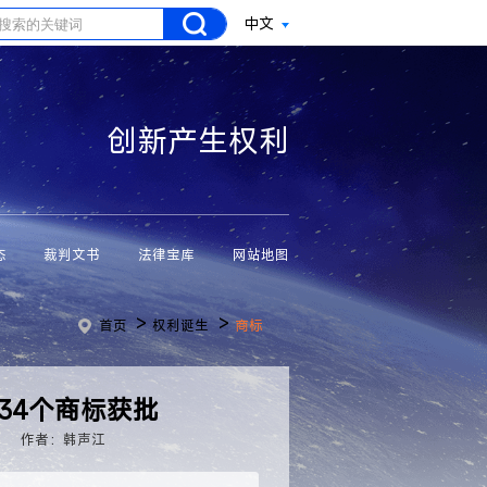
中文
创新产生权利
态
裁判文书
法律宝库
网站地图
>
>
首页
权利诞生
商标
34个商标获批
闻
作者：韩声江