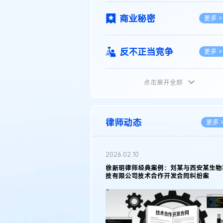
商业秘密
更多 >
反不正当竞争
更多 >
点击展开全部
植物新品种
更多 >
地理标志
更多 >
律师动态
更多 
集成电路布图设计
更多 >
2026.02.10
权律师徐新明接受《中国经营
徐新明律师经典案例：刘某与西安某生物
技术革新下知识产权保护面临新
技有限公司技术合作开发合同纠纷案
技术合同
策略
更多 >
传统文化
更多 >