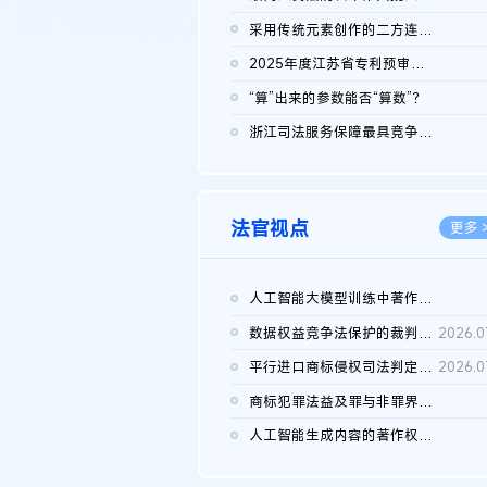
2026.0
采用传统元素创作的二方连续装饰图案作品的独创性及侵权对比认定
2026.0
2025年度江苏省专利预审典型案例
2026.0
“算”出来的参数能否“算数”？
2026.0
浙江司法服务保障最具竞争力营商环境建设典型案例（第二批）含侵...
2026.0
法官视点
更多 
人工智能大模型训练中著作权的合理使用
2026.0
数据权益竞争法保护的裁判路径构建
2026.0
平行进口商标侵权司法判定规则的困境与纾解
2026.0
商标犯罪法益及罪与非罪界限研究
2026.0
人工智能生成内容的著作权司法认定：演进逻辑、现实困境与规则建...
2026.0