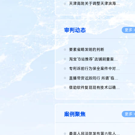
2026.0
天津高院关于调整天津滨海高新技术产业开发区华苑科技园一审普通...
2026.0
审判动态
更多 
要素省略发明的判断
2026.0
淘宝“B站推荐”店铺刷量案维持原判，两被告连带赔偿150万元
2026.0
专利诉前行为保全案件中对仿制药申请人曾作出三类声明的考量及违...
2026.0
直播带货诋毁同行 所谓“临场发挥”不免责
2026.0
借助软件复现现有技术以确认相关参数特征是否被公开
2026.0
案例聚焦
更多 
最高人民法院发布第六批人民法院种业知识产权司法保护典型案例 含...