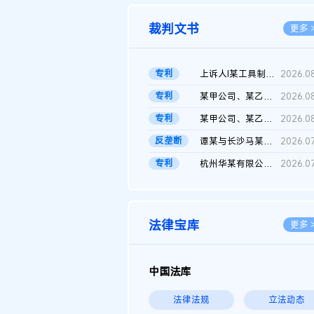
裁判文书
更多 
专利
上诉人I某工具制品有限公司与被上诉人程某及一审被告中华人民共和...
2026.0
专利
某甲公司、某乙公司、某丙公司申请诉前行为保全复议裁定书
2026.0
专利
某甲公司、某乙公司、官某与某丙公司专利申请权权属纠纷 二审判决...
2026.0
反垄断
谭某与长沙马某堆农产品股份有限公司滥用市场支配地位纠纷二审裁...
2026.0
专利
杭州华某有限公司与菲某有限公司侵害发明专利权纠纷
2026.0
法律宝库
更多 
中国法库
法律法规
立法动态