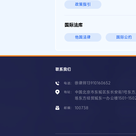
政策指引
国际法库
他国法律
国际公约
联系我们
徐律师13910160652
电话：
中国北京市东城区东长安街1号东方
地址：
场东方经贸城东一办公楼1501-150
100738
邮编：