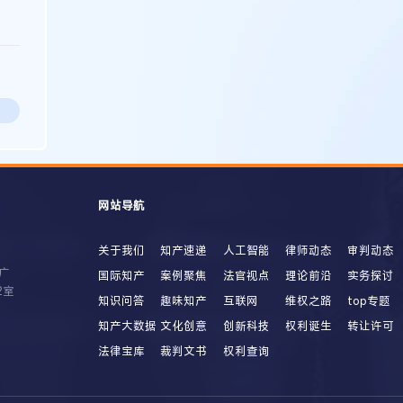
网站导航
关于我们
知产速递
人工智能
律师动态
审判动态
广
国际知产
案例聚焦
法官视点
理论前沿
实务探讨
2室
知识问答
趣味知产
互联网
维权之路
top专题
知产大数据
文化创意
创新科技
权利诞生
转让许可
法律宝库
裁判文书
权利查询