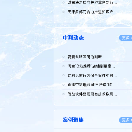
2026.0
以司法之盾守护种业创新行稳致远
2026.0
天津多部门合力推进知识产权保护工作
2026.0
审判动态
更多 
要素省略发明的判断
2026.0
淘宝“B站推荐”店铺刷量案维持原判，两被告连带赔偿150万元
2026.0
专利诉前行为保全案件中对仿制药申请人曾作出三类声明的考量及违...
2026.0
直播带货诋毁同行 所谓“临场发挥”不免责
2026.0
借助软件复现现有技术以确认相关参数特征是否被公开
2026.0
案例聚焦
更多 