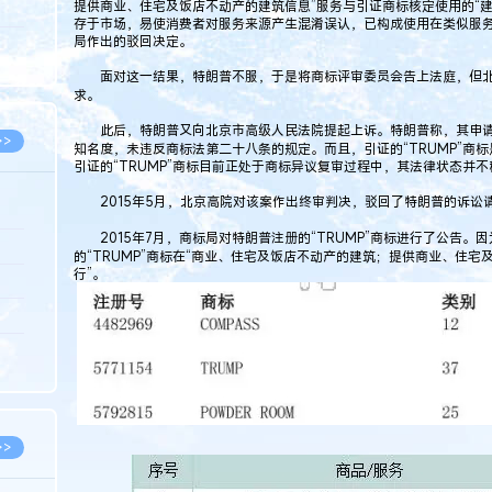
提供商业、住宅及饭店不动产的建筑信息”服务与引证商标核定使用的“
5.08
存于市场，易使消费者对服务来源产生混淆误认，已构成使用在类似服
局作出的驳回决定。
8.05
面对这一结果，特朗普不服，于是将商标评审委员会告上法庭，但北
8.05
求。
此后，特朗普又向北京市高级人民法院提起上诉。特朗普称，其申请注册
>>
知名度，未违反商标法第二十八条的规定。而且，引证的“TRUMP”商
引证的“TRUMP”商标目前正处于商标异议复审过程中，其法律状态并不
2015年5月，北京高院对该案作出终审判决，驳回了特朗普的诉讼
2015年7月，商标局对特朗普注册的“TRUMP”商标进行了公告。因
8.06
的“TRUMP”商标在“商业、住宅及饭店不动产的建筑；提供商业、住宅
行”。
8.05
8.05
8.04
8.04
>>