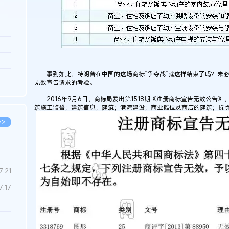
3.26
8.06
8.04
事到如此，特朗普在中国的这场商标“争夺战”就这样结束了吗？未必，
8.04
无效宣告请求的考验。
8.03
2016年9月6日，商标局发出第1518期《注册商标宣告无效公告》，董伟
筑施工监督；建筑信息；建筑；港湾建设；商业摊位及商店的建筑；拆除
>>
7.28
7.21
7.17
7.02