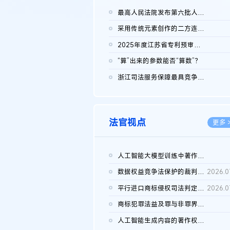
最高人民法院发布第六批人民法院种业知识产权司法保护典型案例 含...
2026.0
采用传统元素创作的二方连续装饰图案作品的独创性及侵权对比认定
2026.0
2025年度江苏省专利预审典型案例
2026.0
“算”出来的参数能否“算数”？
2026.0
浙江司法服务保障最具竞争力营商环境建设典型案例（第二批）含侵...
2026.0
法官视点
更多 
人工智能大模型训练中著作权的合理使用
2026.0
数据权益竞争法保护的裁判路径构建
2026.0
平行进口商标侵权司法判定规则的困境与纾解
2026.0
商标犯罪法益及罪与非罪界限研究
2026.0
人工智能生成内容的著作权司法认定：演进逻辑、现实困境与规则建...