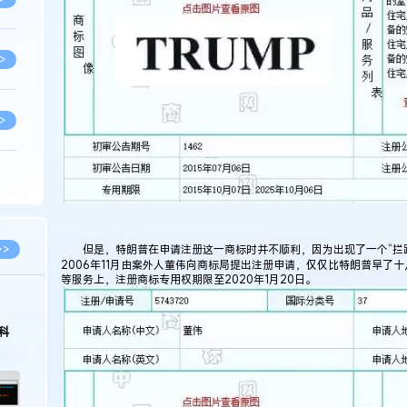
>
>
>
>
>>
但是，特朗普在申请注册这一商标时并不顺利，因为出现了一个“拦路虎”—
2006年11月由案外人董伟向商标局提出注册申请，仅仅比特朗普早了
等服务上，注册商标专用权期限至2020年1月20日。
>
2026.03.09
2026.02.10
著名知识产权律师徐新明接受《中国经营
徐新明律师经典案
报》采访：技术革新下知识产权保护面临新
技有限公司技术合
挑战与应对策略
>