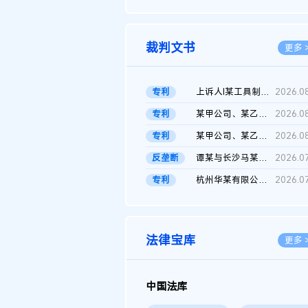
2026.0
裁判文书
更多 
专利
上诉人I某工具制品有限公司与被上诉人程某及一审被告中华人民共和...
2026.0
专利
某甲公司、某乙公司、某丙公司申请诉前行为保全复议裁定书
2026.0
专利
某甲公司、某乙公司、官某与某丙公司专利申请权权属纠纷 二审判决...
2026.0
反垄断
谭某与长沙马某堆农产品股份有限公司滥用市场支配地位纠纷二审裁...
2026.0
专利
杭州华某有限公司与菲某有限公司侵害发明专利权纠纷
2026.0
法律宝库
更多 
中国法库