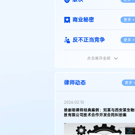
商业秘密
更多 >
反不正当竞争
更多 >
点击展开全部
植物新品种
更多 >
地理标志
更多 >
律师动态
更多 
集成电路布图设计
更多 >
2026.05.11
徐新明律师接受《天津日报》采访：解读
2025年度天津市专利行政保护案例
技术合同
更多 >