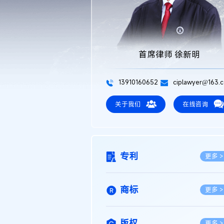
首席律师 徐新明
13910160652
ciplawyer@163.
关于我们
在线咨询
专利
更多 >
商标
更多 >
版权
更多 >