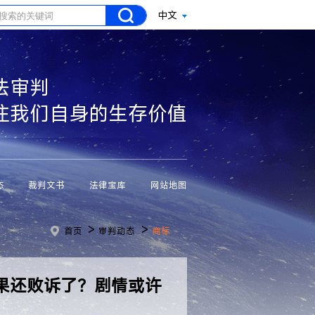
中文
法审判
注我们自身的生存价值
态
裁判文书
法律宝库
网站地图
>
>
首页
审判动态
商标
果还败诉了？剧情或许
！