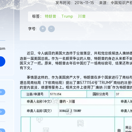
发布时间：2016-11-15
来源：中国知识产
标签：
特朗普
Trump
川普
+
-
字号:
com
近日，令人瞩目的美国大选终于尘埃落定，共和党总统候选人唐纳德·
选新一届美国总统。作为一名颇受争议的人物，特朗普的身边从来都不
国又火了一把。原来，特朗普去年在中国打了一场商标官司，结果还败诉
有下文。
事情是这样的，作为美国房产大亨，特朗普在多个国家进行了商标布局
理总局商标局（下称商标局）提出了第5771154号“TRUMP”商标的
的室内装潢、修理等服务上。相关文件上使用了“唐纳·川普”作为特朗普
>
>
>