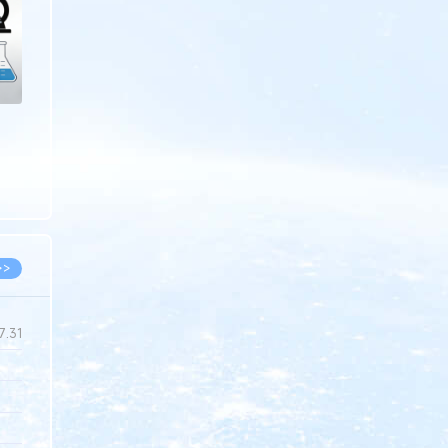
>>
7.31
5.14
5.08