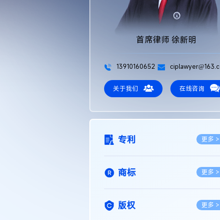
首席律师 徐新明
13910160652
ciplawyer@163.
关于我们
在线咨询
专利
更多 >
商标
更多 >
版权
更多 >