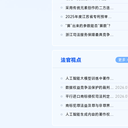
2026.0
采用传统元素创作的二方连续装饰图案作品的独创性及侵权对比认定
2026.0
2025年度江苏省专利预审典型案例
2026.0
“算”出来的参数能否“算数”？
2026.0
浙江司法服务保障最具竞争力营商环境建设典型案例（第二批）含侵...
2026.0
法官视点
更多 
人工智能大模型训练中著作权的合理使用
2026.0
数据权益竞争法保护的裁判路径构建
2026.0
平行进口商标侵权司法判定规则的困境与纾解
2026.0
商标犯罪法益及罪与非罪界限研究
2026.0
人工智能生成内容的著作权司法认定：演进逻辑、现实困境与规则建...
2026.0