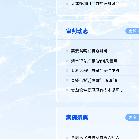
2026.0
天津多部门合力推进知识产权保护工作
2026.0
审判动态
更多 
要素省略发明的判断
2026.0
淘宝“B站推荐”店铺刷量案维持原判，两被告连带赔偿150万元
2026.0
专利诉前行为保全案件中对仿制药申请人曾作出三类声明的考量及违...
2026.0
直播带货诋毁同行 所谓“临场发挥”不免责
2026.0
借助软件复现现有技术以确认相关参数特征是否被公开
2026.0
案例聚焦
更多 
最高人民法院发布第六批人民法院种业知识产权司法保护典型案例 含...