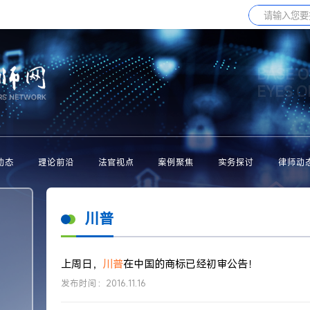
BASE O
EYES 
动态
理论前沿
法官视点
案例聚焦
实务探讨
律师动
川普
上周日，
川普
在中国的商标已经初审公告！
发布时间：2016.11.16