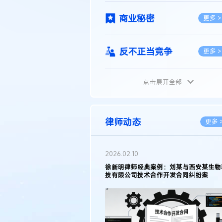
商业秘密
更多 >
反不正当竞争
更多 >
点击展开全部
植物新品种
更多 >
地理标志
更多 >
律师动态
更多 
集成电路布图设计
更多 >
2026.02.10
权律师徐新明接受《中国经营
徐新明律师经典案例：刘某与西安某生物
技术革新下知识产权保护面临新
技有限公司技术合作开发合同纠纷案
技术合同
策略
更多 >
传统文化
更多 >