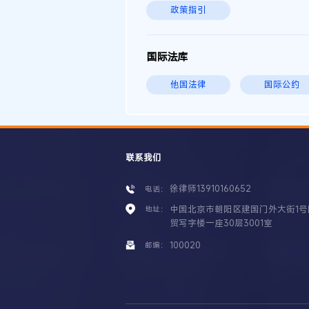
政策指引
国际法库
他国法律
国际公约
联系我们
徐律师13910160652
电话：
中国北京市朝阳区建国门外大街1号
地址：
贸写字楼一座30层3001室
100020
邮编：