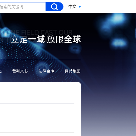
中文
N ONE FIELD CAST OUR
立足
一域
放眼
全球
ON THE WHOLE WORLD
态
裁判文书
法律宝库
网站地图