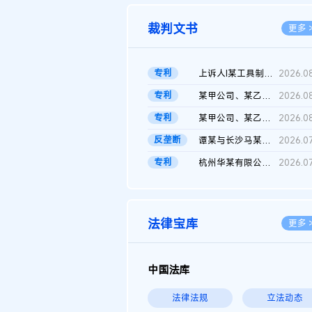
裁判文书
更多 
专利
上诉人I某工具制品有限公司与被上诉人程某及一审被告中华人民共和...
2026.0
专利
某甲公司、某乙公司、某丙公司申请诉前行为保全复议裁定书
2026.0
专利
某甲公司、某乙公司、官某与某丙公司专利申请权权属纠纷 二审判决...
2026.0
反垄断
谭某与长沙马某堆农产品股份有限公司滥用市场支配地位纠纷二审裁...
2026.0
专利
杭州华某有限公司与菲某有限公司侵害发明专利权纠纷
2026.0
法律宝库
更多 
中国法库
法律法规
立法动态