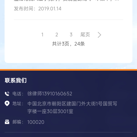
领域技术人员根据原权利要求书和说明书记载的技
发布时间：2019.01.14
术内容及说明书附图显然不能直接且毫无疑义地确
定所谓“不会发生爆裂的核心技术”的具体内容。因
此，其对权利要求书和说明书的修改超出了原权利
要求书和说明书记载的
范围
，不符合《专利法》第
1
2
3
尾页
三十三条的规定。
共计3页，24条
联系我们
徐律师13910160652
电话：
地址：
中国北京市朝阳区建国门外大街1号国贸写
字楼一座30层3001室
邮编：
100020