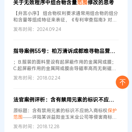
关于无效程序中组合物含量
范围
修改的思考
下，如果说明书中指明了某词具有特定的含义，并
且使用了该词的权利要求的
保护范围
由于说明书中
【弁言小序】 组合物权利要求通常用组合物的组分
对该词的说明而被限定得足够清楚，这种情况也是
和含量等组成特征来表征，《专利审查指南》对组
允许
合物权利要求中组分和含量的限定作出明确规定，
发布时间：2024.09.24
若违反该规定则权利要求
保护范围
不清楚，因此在
专利授权阶段，申请人通常会基于实施例进行修
改，以克服上述缺陷。但在无效程序中，对权利要
指导案例55号：柏万清诉成都难寻物品营销服务中心等侵害实用新型专利权纠纷案
求的修改时机和方式具有严格的限制，不仅应当符
合专利法第三十三条和专利法实施细则第七十三条
；B.服装的面料里设有起屏蔽作用的金属网或膜；
的规定，还应当满足《专利审查指南》中对无效阶
C.起屏蔽作用的金属网或膜由导磁率高而无剩磁的
段
金属细丝或者金属粉末构成。该专利说明书载明，
发布时间：2018.02.24
该专利的目的是提供一种成本低、
保护范围
宽和效
果好的防电磁污染服。其特征在于所述服装在面料
里设有由导磁率高而无剩磁的金属细丝或者金属粉
法官案例评析：含有禁用元素的标识不应纳入商标权
末构成的起屏蔽
保护
作用的金属网或膜。所述金属
细丝可用市售5到8丝的铜丝等，所述金属粉末可用
原标题：含有禁用元素的标识不应纳入商标权
保护
如软铁粉末等。附图1、2表明，防护服是在
范围
——评陆某诉益阳金玉米业公司等侵害商标权
纠纷案 （福建省高级人民法院 蔡伟） 【案情简
发布时间：2018.12.28
介】 原告陆某系“中樺龍”文字商标的权利人，核定