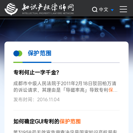
中文
保护范围
专利何止一字千金？
成都市中级人民法院于2011年2月18日驳回柏万清
的诉讼请求，其理由是「导磁率高」导致专利
保护
范围
不清楚。宣判后，柏万清提起上诉。四川省高
发布时间：2016.11.04
级人民法院于2011年10月24日驳回柏万清上诉，维
持原判。柏万清不服，向最高人民法院申请再审，
最高人民法院于2012年12月28日裁定驳回其再审申
如何确定GUI专利的
保护范围
请，理由还是「导磁率高」导致专利
保护范围
不清
楚。 在最高人民法院第11批第55号指导案例的解释
第31958号无效宣告审查决定是国家知识产权局专