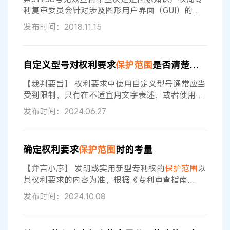
中，最高人民法院确立了
利复审委员会针对涉及图形用户界面（GUI）的外
观设计专利作出的首例无效宣告审查决定，该案主
发布时间：2018.11.15
要涉及两个争议焦点，一是不同版本应用软件公开
时间的认定，二是GUI动态界面
保护范围
的认定。
对于前者，证据公开时间的认定属于无效宣告程序
自定义型号对权利要求
保护范围
是否清楚的影响
中的常见及疑难问题，该案中主要体现在如何结合
举证情况，综合分析应用软件标注日期的应有之
【裁判要旨】 权利要求中使用自定义型号通常应当
义；对于后者，与常见的实体产品外观设计
受到限制，只有在不适宜用文字表述，或者使用自
定义型号比使用文字表述更加清楚、简要的情况下
发布时间：2024.06.27
才应允许使用，且该型号的特定含义必须能够从权
利要求书和说明书中获得唯一正确、合理的解释，
以确保其所限定的权利要求
保护范围
足够清楚。
确定权利要求
保护范围
时的考量
【关键词】 行政 发明专利申请驳回复审 权利要求
保护范围
清楚 自定义型号 【基本案情】 李某飞系
【弁言小序】 发明或实用新型专利权的
保护范围
以
申请号
其权利要求的内容为准，根据《专利审查指南
（2023）》（下称审查指南）实质审查部分中规
发布时间：2024.10.08
定，权利要求的
保护范围
应当根据其所用词语的含
义来理解。一般情况下，权利要求中的用词应当理
解为相关技术领域通常具有的含义；在特定情况