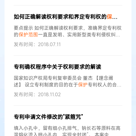
使用商品
范围
为包括米在内的第30类商品。陆某经
营的新罗区汇佳米业批发部先后与龙岩市龙合广告
如何正确解读权利要求和界定专利权的
保护范围
有限公司、龙岩市新罗区泊客传媒广告有限公司、
龙岩市广电传媒有限公司等广告公司、媒体合作投
要点提示 如何正确解读权利要求，准确界定专利权
放“中樺龍”商标广告。陆某曾向
的
保护范围
一直是发明、实用新型类专利侵权纠纷
案件审理的重点和难点。对权利要求解读得出的技
发布时间：2018.07.11
术方案应当与说明书记载的涉案专利所要解决的技
术问题及取得的预期效果相适应。同时，在对权利
要求进行理解时，还应考虑权利要求中各相关技术
专利确权程序中关于权利要求的解读
特征之间的关系。 本案的审理对于正确理解专利的
权利要求，准确界定专利权的
保护范围
具有较好的
国家知识产权局专利复审委员会 董杰 【理念阐
引导和示范作用，为今后类似案件的审理提供了
述】 设立专利制度的目的在于
保护
专利权人的合法
权益，鼓励发明创造，而
保护
专利权人合法权益的
发布时间：2018.11.02
基础就是确定专利权的
保护范围
。一项专利权的取
得和
保护
过程包括授权程序、确权程序和侵权程序
3个阶段。在确权程序中，专利权人虽然可以修改
专利申请文件修改的“紧箍咒”
权利要求书，但对其修改方式存在严格限制，仅能
删除权利要求或技术方案以及根据权利要求书中其
填入小孔中，留有细小孔排气，钠长石等原料在高
他权利要求所记载的内容对某项权利要求做
温熔化流入细小孔内，实现全封闭”。 本案中，本