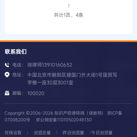
区。 法定代表人：伽某，该公司董事长。 被上诉
1
人（一审被告）：国家知识产权局。住所地：北京
共计1页，4条
市海淀区蓟门桥
联系我们
徐律师13910160652
电话：
地址：
中国北京市朝阳区建国门外大街1号国贸写
字楼一座30层3001室
邮编：
100020
Copyright ©2006-2026 知识产权律师网（徐新明）
京ICP备
07008200号
京公网安备11010502048130
在线访客
浏览总量
昨日浏览量
今日浏览量