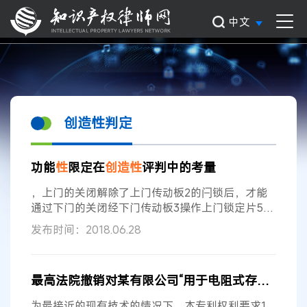
中文
创造性判定
功能
性
限定在
创造性
评判中的考量
，上门的关闭解除了上门传动板2的闩锁后，才能
通过下门的关闭经下门传动板3操作上门锁定片5来
将上门锁定。 有关
创造性
判定
的分析 以上案例都
发布时间：2018.06.28
是属于对比文件和本申请的实际结构不同，但是本
申请并没有将实施例中的具体结构限定在权利要求
中的情况，那么在考虑采用功能
性
限定的权利要求
最高法院撤销对某有限公司“用于电阻式存储器的高速感测”专利不具
相对于对比文件是否具备
创造性
时，笔者认为可以
采用以下几个步骤来进行考量： 第一步，首先应当
为最接近的现有技术的情况下，本专利权利要求1