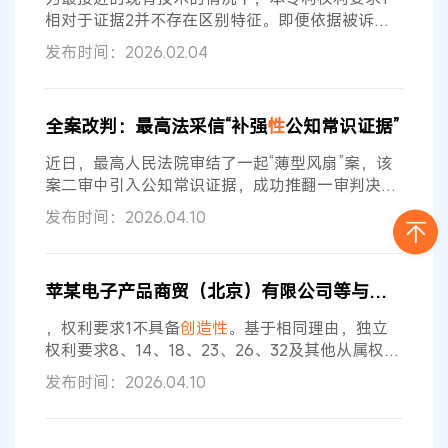
考虑对比文件公开的特征能否实现该功能
性
相对于证据2并不存在区别特征。即便依据被诉决
定中认定的区别特征，该区别特征解决的技术问题
发布时间：2026.02.04
亦并不仅仅在于被诉决定所认定的“减小对电阻式存
储器中所存储数据的读取延迟，实现高速感测”，亦
包括“在供应电压较低时如何准确读取”这一技术问
全案改判：最高法采信“补强
性
公知常识证据”
题。证据4中已明确记载该技术方案具有上述技术
效果，亦已公开相关区别特征，故本专利权利要求
近日，最高人民法院审结了一起“薄型风扇”案，该
1相对于证据2与证据4的结合不具备
创造性
案二审中引入公知常识证据，成功推翻一审判决及
国家知识产权局决定的案件，对于专利实务中如何
发布时间：2026.04.10
运用公知常识具有重要参考价值。 本案涉及某电子
工业股份有限公司（以下简称“某公司”）拥有的一
项名为“薄型风扇及其制造方法”的发明专利。无效
苹某电子产品商贸（北京）有限公司等与发某实业（上海）有限公司发明专利权无效行政纠纷二审判决书
宣告请求人费某向国家知识产权局提出宣告该专利
权无效的请求，主要理由是该专利不具备
创造性
。
，权利要求1不具备
创造性
。基于相同理由，独立
国家知识产权局经审查作出
权利要求8、14、18、23、26、32及其他从属权利
要求亦不具备
创造性
。 中华人民共和国最高人民法
发布时间：2026.04.10
院 行 政 判 决 书 （2024）最高法知行终329号 上
诉人（一审原告、无效宣告请求人）：苹某电子产
品商贸（北京）有限公司。住所地：北京市东城