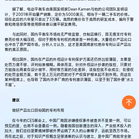
据了解，电动平衡车由美国发明家Dean Kamen与他的公司团队发明设
计，于2001年开始量产销售，定价为5000美元，相当于一辆二手车的价格。
但在此后的六年里只卖出了3万辆。高昂的售价在于高昂的研发成本，偏向于警
察和商场安保等使用群体难以摊平研发费用。
与此同时，国内平衡车市场尚无严格监管，仿制品横行，因无需支付专利
费而价格大幅压低，但对于拥有专利权的商家是一种伤害。大量低价产品出口
也冲击了原产国市场。分析人士认为，这才是美国商家杜绝非专利认证产品出
售的真正原因。
相比国外，国内在产品的外观设计专利保护方面还仍然比较薄弱，主要是
处罚力度不够、评判标准模糊。具体而言，针对外观设计抄袭的指控，只要对
方能指出两者在设计细节、用材等方面的5处差异，该指控就不会成立；在侵权
的处罚金额方面，数千至上万元的罚款对于产权保护根本起不到作用。而这在
某种程度上，也导致 了国内许多厂商的专利意识薄弱，以至于到了国外便“水土
不服”。
建议
做好产品出口目标国的专利布局
在今年的CES展会上，中国厂商因涉嫌侵权事件被查并不是第一例，可以
预见的是，也将不会是最后一例。随着我国创新理念的深入、产业技术投入的
加大，我们总归是要摘掉那被外界诟病了太久的山寨帽子，远航至西方市场。
而在此之前，对于知识产权概念足够清晰的认识与建立，是中国厂商能安全驶