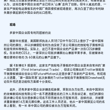
展厂商因为占据全球参展企业近1/3的比例而受到业界的高度关注，有媒体甚至
认为，这标志着中国企业或产业已经从“山寨”走向了创新。但令人尴尬的是，一
家生产独轮电动滑板车的中国厂商因侵权被现场查封，再次凸显了部分专利缺
失靠抄袭起家的中国企业的出口危局。
现场
多家中国企业因专利问题被约谈
据新华社报道，美国联邦执法人员1月7日中午在CES上查抄了一家中国常
州公司的展位，并以涉嫌侵犯专利为由没收了该公司展出的独轮电子滑板样品
和宣传资料等物品。实际上，这已不是中国企业的产品第一次在CES涉嫌侵
权。在去年的CES上，一家深圳公司就涉嫌展出山寨版苹果手表，在被媒体吐
槽后便将价格约 为 60美元的山寨产品撤下。
据《彭博社》报道称，这家生产独轮电子滑板的中国企业是来自常州的“第
一国际贸易”（First International Trade），但该公司推出的Trotter独轮自
平衡滑板被硅谷创业公司FutureMotion认定是抄袭了自家的产品专利。有现场
人士透露，“第一国际贸易”此次参展的Trotter独轮自平衡滑板同Onewheel无
论在外观还是功能性方面都十分类似。
此外，还有多家中国企业涉嫌违规参展，受到主办方处罚。来自中国深圳
的攻蜂数码科技有限公司一名不愿透露姓名的工作人员告诉记者，他们的展位
因涉嫌公司名与注册参展公司名不符而被主办方短暂关闭、连续约谈，并被要
求重新缴纳1.6万美元展位费。这名工作人员还说，他从一家中国展览公司的名
单上看到，有一长 串中国公司的展位被主办方短暂关闭。