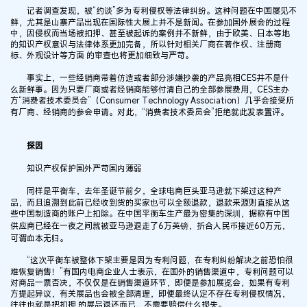
记者调查发现，被“约谈”多为专利侵权等法律纠纷。这种问题在中国屡见不
鲜，尤其是山寨产品出现在国际性大展上并不是新闻。在参加国外展会的过程
中，因侵权而当场被扣押、甚至被起诉的案例并不新鲜，由于欧美、日本等地
的知识产权意识与法律体系更加完备，所以针对相关厂商在著作权、注册商
标、外观设计等方面 的审查也将更加细致与严苛。
事实上，一些经销商带着仿造或者部分涉嫌抄袭的产品亮相CES并不是什
么新鲜事。因为只要厂商或者经销商能够付清自己的全部参展费用，CES主办
方“消费者技术委员会”（Consumer Technology Association）几乎会接受所
有厂商、经销商的参会申请。对此，“消费者技术委员会”拒绝就此发表置评。
探因
知识产权保护国外严苛国内薄弱
同样是平衡车，去年圣诞节前夕，全球电商巨头亚马逊就下架过这种产
品，而且追溯到此前已经收到货的买家也可以全额退款，退款来源则直接从这
些中国制造商的账户上扣除。在中国平衡车生产最为密集的深圳，据称有中国
供应商已经在一夜之间就被亚马逊退走了6万英镑，折合人民币接近60万元，
可谓血本无归。
“这次平衡车被整体下架主要是因为专利问题，在专利纠纷解决之前恐怕很
难恢复销售！”有国内电商企业人士表示，在国外的销售渠道中，专利问题可以
对商品一票否决，不仅仅是在销售渠道环节，即便是参加展览会，如果有专利
方提起异议，有关展品也会被全部清理，即便最终认定不存在专利侵权情况，
往往也就是把扣押 的展品退还而已，不需要赔偿什么损失。