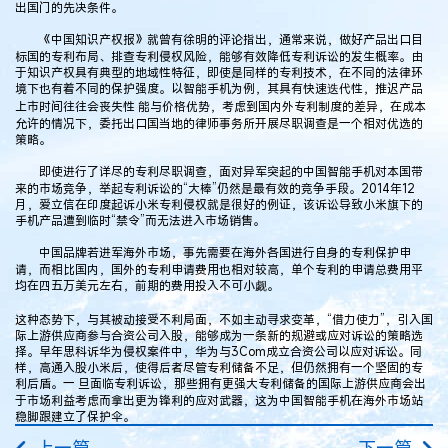
出国门的先决条件。
《中国知识产权报》就曾有徐明的评论指出，通常来说，做好产品出口目
标国的专利布局、排查专利侵权风险，能够有效降低专利诉讼的发生概率。由
于知识产权具有典型的地域性特征，即使是同样的专利技术，在不同的法律环
境下也有着不同的保护强度。以智能手机为例，其具有快速迭代性，推迟产品
上市时间往往会丧失性 能与价格优势，考虑到国内外专利制度的差异，在成本
允许的情况下，委托出口国当地的律师事务所开展尽职调查是一个相对优选的
策略。
即使进行了详尽的专利尽职调查，面对异军突起的中国智能手机对本国带
来的市场竞争，举起专利诉讼的“大棒”仍然是最有效的竞争手段。2014年12
月，爱立信在印度起诉小米专利侵权就是很好的例证，该诉讼导致小米旗下的
手机产品遭到临时“禁令”而无法进入市场销售。
中国品牌若进军海外市场，事先需要在海外各国进行自身的专利保护申
请，而相比国内，国外的专利申请费用也相对较高，单个专利的申请总费用平
均在四五万美元左右，前期的费用投入不可小觑。
这种态势下，与其被动接受不利局面，不如主动寻求变革，“借力使力”，引入国
际上游供应商参与合资公司入股，能够成为一条新的规避或应对诉讼的策略选
择。早年思科诉华为侵权案件中，华为与3Com成立合资公司以应对诉讼。同
样，高通入股小米后，使得后者尽管专利储备不足，但仍然拥有一个坚固的专
利后盾。一 旦面临专利诉讼，那些拥有更强大专利储备的国际上游供应商会出
于市场利益考虑而拿出更为锋利的应对武器，这为中国智能手机在海外市场站
稳脚跟建立了保护伞。