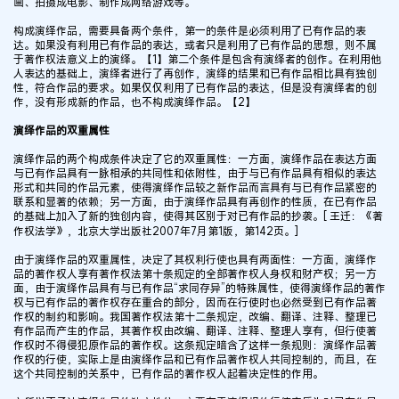
画、拍摄成电影、制作成网络游戏等。
构成演绎作品，需要具备两个条件，第一的条件是必须利用了已有作品的表
达。如果没有利用已有作品的表达，或者只是利用了已有作品的思想，则不属
于著作权法意义上的演绎。【1】第二个条件是包含有演绎者的创作。在利用他
人表达的基础上，演绎者进行了再创作，演绎的结果和已有作品相比具有独创
性，符合作品的要求。如果仅仅利用了已有作品的表达，但是没有演绎者的创
作，没有形成新的作品，也不构成演绎作品。【2】
演绎作品的双重属性
演绎作品的两个构成条件决定了它的双重属性：一方面，演绎作品在表达方面
与已有作品具有一脉相承的共同性和依附性，由于与已有作品具有相似的表达
形式和共同的作品元素，使得演绎作品较之新作品而言具有与已有作品紧密的
联系和显著的依赖；另一方面，由于演绎作品具有再创作的性质，在已有作品
的基础上加入了新的独创内容，使得其区别于对已有作品的抄袭。[ 王迁：《著
作权法学》，北京大学出版社2007年7月第1版，第142页。]
由于演绎作品的双重属性，决定了其权利行使也具有两面性：一方面，演绎作
品的著作权人享有著作权法第十条规定的全部著作权人身权和财产权；另一方
面，由于演绎作品具有与已有作品“求同存异”的特殊属性，使得演绎作品的著作
权与已有作品的著作权存在重合的部分，因而在行使时也必然受到已有作品著
作权的制约和影响。我国著作权法第十二条规定，改编、翻译、注释、整理已
有作品而产生的作品，其著作权由改编、翻译、注释、整理人享有，但行使著
作权时不得侵犯原作品的著作权。这条规定暗含了这样一条规则：演绎作品著
作权的行使，实际上是由演绎作品和已有作品著作权人共同控制的，而且，在
这个共同控制的关系中，已有作品的著作权人起着决定性的作用。