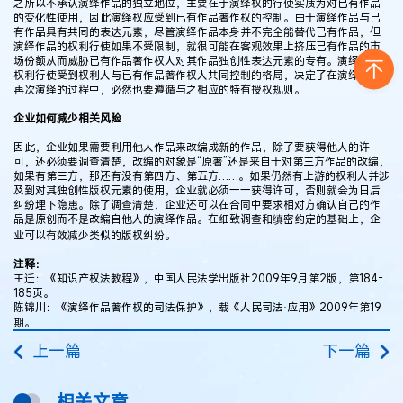
之所以不承认演绎作品的独立地位，主要在于演绎权的行使实质为对已有作品
的变化性使用，因此演绎权应受到已有作品著作权的控制。由于演绎作品与已
有作品具有共同的表达元素，尽管演绎作品本身并不完全能替代已有作品，但
演绎作品的权利行使如果不受限制，就很可能在客观效果上挤压已有作品的市
场份额从而威胁已有作品著作权人对其作品独创性表达元素的专有。演绎作品
权利行使受到权利人与已有作品著作权人共同控制的格局，决定了在演绎作品
再次演绎的过程中，必然也要遵循与之相应的特有授权规则。
企业如何减少相关风险
因此，企业如果需要利用他人作品来改编成新的作品，除了要获得他人的许
可，还必须要调查清楚，改编的对象是“原著”还是来自于对第三方作品的改编，
如果有第三方，那还有没有第四方、第五方……。如果仍然有上游的权利人并涉
及到对其独创性版权元素的使用，企业就必须一一获得许可，否则就会为日后
纠纷埋下隐患。除了调查清楚，企业还可以在合同中要求相对方确认自己的作
品是原创而不是改编自他人的演绎作品。在细致调查和缜密约定的基础上，企
业可以有效减少类似的版权纠纷。
注释：
王迁：《知识产权法教程》，中国人民法学出版社2009年9月第2版，第184-
185页。
陈锦川：《演绎作品著作权的司法保护》，载《人民司法·应用》2009年第19
期。
上一篇
下一篇
相关文章