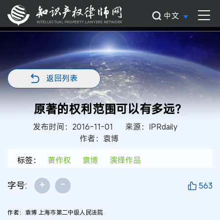
中文
返回列表
原著的权利范围可以有多远？
发布时间：2016-11-01
来源：IPRdaily
作者：袁博
标签：
著作权
袁博
演绎作品
+
-
字号:
563
作者：袁博 上海市第二中级人民法院