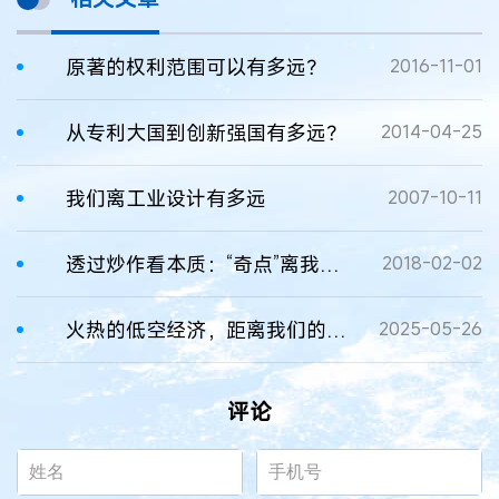
原著的权利范围可以有多远？
2016-11-01
从专利大国到创新强国有多远？
2014-04-25
我们离工业设计有多远
2007-10-11
透过炒作看本质：“奇点”离我们究竟还有多远？
2018-02-02
火热的低空经济，距离我们的日常生活还有多远？
2025-05-26
评论