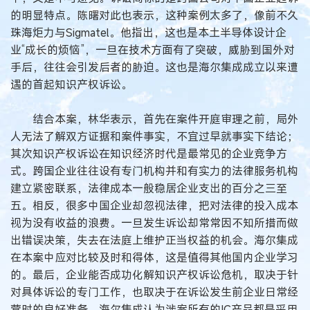
的明显特点。陈曙对此也表示，这种案例太多了，像前不久
珠海炬力与Sigmatel。他指出，这也是本土半导体设计企
业“成长的烦恼”，一旦在技术方面有了突破，威胁到国外对
手后，往往会引发后者的胁迫。这也是海尔集成成立以来遭
遇的首起知识产权诉讼。
结合本案，林华表示，首先在案件开庭审理之前，局外
人无法了解双方证据和案件事实，不宜过早就事实下结论；
其次知识产权诉讼在知识经济时代是最常见的企业竞争方
式。跨国企业往往设有专门机构并和有实力的法律服务机构
建立紧密联系，法律成本一般稳居企业支出的百分之三至
五。相反，很多中国企业却忽视法律，把对法律的投入成本
视为没有收益的浪费。一旦发生诉讼却常常因不知所措而做
出错误决策，失去在法庭上维护正当权益的机会。海尔集成
在本案中应对比较及时和得体，这是值得其他国内企业学习
的。最后，企业能否成功化解知识产权诉讼危机，取决于针
对具体诉讼的专门工作，也取决于在诉讼发生前企业日常经
营时的良好准备。海尔集成认为涉案所有的IC产品都是采用