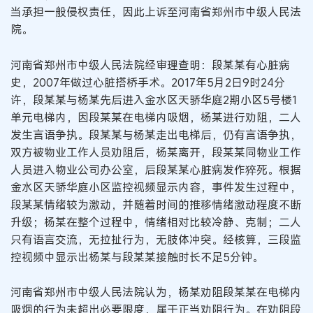
当承担一般侵权责任，因此上诉至河南省郑州市中级人民法
院。
河南省郑州市中级人民法院经审理查明：段某某有心脏病
史，2007年做过心脏搭桥手术。2017年5月2日9时24分
许，段某某与杨某先后进入金水区天骄华庭2期小区5号楼1
单元电梯内，因段某某在电梯内吸烟，杨某进行劝阻，二人
发生言语争执。段某某与杨某走出电梯后，仍有言语争执，
双方被物业工作人员劝阻后，杨某离开，段某某同物业工作
人员进入物业公司办公室，后段某某心脏病发作猝死。根据
金水区天骄华庭小区监控视频显示内容，事件发生过程中，
段某某情绪较为激动，并随着时间的推移情绪激动程度不断
升级；杨某在整个过程中，情绪相对比较冷静、克制；二人
只有语言交流，无拉扯行为，无肢体冲突。经核算，三段监
控视频中显示出杨某与段某某接触时长不足5分钟。
河南省郑州市中级人民法院认为，杨某劝阻段某某在电梯内
吸烟的行为未超出必要限度，属于正当劝阻行为。在劝阻段