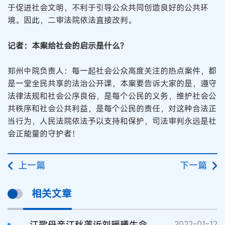
于促进社会文明，不利于引导公众共同创造良好的公共环
境。因此，二审法院依法直接改判。
记者：本案给社会的启示是什么？
郑州中院负责人：每一起社会公众高度关注的热点案件，都
是一堂全民共享的法治公开课，本案要告诉大家的是，遵守
法律法规和社会公序良俗，是每个公民的义务，维护社会公
共秩序和社会公共利益，是每个公民的责任，对这种合法正
当行为，人民法院依法予以支持和保护，司法审判永远是社
会正能量的守护者！
上一篇
下一篇
相关文章
江歌母亲江秋莲诉刘暖曦生命权纠纷案一审宣判
2022-01-12