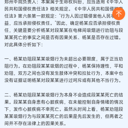
郑州中院负责人：本案属于生命权纠纷，应当适用《中华人
民共和国侵权责任法》相关规定。《中华人民共和国侵权责
任法》第六条第一款规定：“行为人因过错侵害他人民事权
益，应当承担侵权责任。”因此，确定杨某应否承担侵权责
任，关键是要分析杨某对段某某在电梯间吸烟进行劝阻与段
某某死亡的事实之间是否有因果关系、杨某是否存在过错。
对此具体分析如下：
一、杨某劝阻段某某吸烟行为未超出必要限度，属于正当劝
阻行为。在劝阻段某某吸烟的过程中，杨某保持理性，平和
劝阻，双方之间也没有发生肢体冲突和拉扯行为，本案中也
没有证据证明杨某对段某某进行过呵斥或有其他不当行为。
二、杨某劝阻段某某吸烟行为本身不会造成段某某死亡的结
果。段某某自身患有心脏疾病，在未能控制自身情绪的情况
下，发作心脏疾病不幸死亡。虽然从时间上看，杨某劝阻段
某某吸烟行为与段某某死亡的后果是先后发生的，但两者之
间并不存在法律上的因果关系。