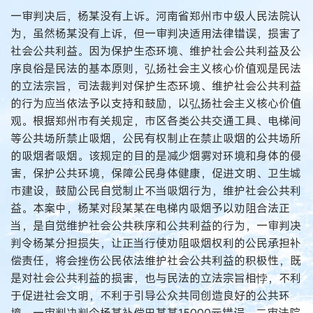
一审判决后，杨某没有上诉。河南省郑州市中级人民法院认
为，虽然杨某没有上诉，但一审判决适用法律错误，损害了
社会公共利益。因为保护生态环境、维护社会公共利益及公
序良俗是民法的基本原则，弘扬社会主义核心价值观是民法
的立法宗旨，司法裁判对保护生态环境、维护社会公共利益
的行为应当依法予以支持和鼓励，以弘扬社会主义核心价值
观。根据郑州市有关规定，市区各类公共交通工具、电梯间
等公共场所禁止吸烟，公民有权制止在禁止吸烟的公共场所
的吸烟者吸烟。该规定的目的是减少烟雾对环境和身体的侵
害，保护公共环境，保障公民身体健康，促进文明、卫生城
市建设，鼓励公民自觉制止不当吸烟行为，维护社会公共利
益。本案中，杨某对段某某在电梯内吸烟予以劝阻合法正
当，是自觉维护社会公共秩序和公共利益的行为，一审判决
判令杨某分担损失，让正当行使劝阻吸烟权利的公民承担补
偿责任，将会挫伤公民依法维护社会公共利益的积极性，既
是对社会公共利益的损害，也与民法的立法宗旨相悖，不利
于促进社会文明，不利于引导公众共同创造良好的公共环
境。一审判决判令杨某补偿田某某15000元错误，二审法院