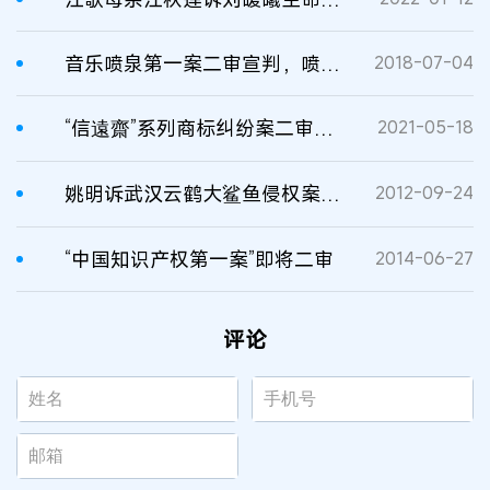
音乐喷泉第一案二审宣判，喷射效果的呈现构成美术作品
2018-07-04
“信遠齋”系列商标纠纷案二审宣判
2021-05-18
姚明诉武汉云鹤大鲨鱼侵权案二审宣判
2012-09-24
“中国知识产权第一案”即将二审
2014-06-27
评论