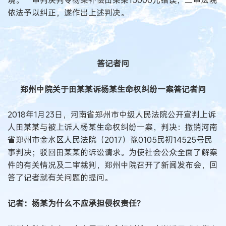
依法予以纠正，遂作出上述判决。
答记者问
郑州中院关于田某某诉杨某生命权纠纷一案答记者问
2018年1月23日，河南省郑州市中级人民法院公开宣判上诉
人田某某与被上诉人杨某生命权纠纷一案，判决：撤销河南
省郑州市金水区人民法院（2017）豫0105民初14525号民
事判决；驳回田某某的诉讼请求。为使社会公众全面了解案
件的有关情况及二审裁判，郑州中院召开了新闻发布会，回
答了记者就有关问题的提问。
记者：杨某为什么不应承担侵权责任？