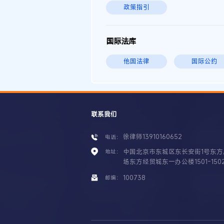
政策指引
国际法库
他国法律
国际公约
联系我们
徐律师13910160652
电话：
中国北京市东城区东长安街1号东方
地址：
场东方经贸城东一办公楼1501-150
100738
邮编：