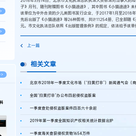
2018年3月14日，北京市文化执法总队执法人员依法对当事人
子》月刊，随刊附赠图书《小猫迪迪》，其中图书《小猫迪迪》未
>
该单位为中外合资的少儿类图书发行企业，于2017年1月至2018
先后出版了《小猫迪迪》等26种图书，共计11254册，已全部随《
元。市文化执法总队依照《出版管理条例》的规定，依法给予该单位
>
上一篇
>
相关文章
>
>>
北京市2018年一季度文化市场（“扫黄打非”）新闻通气会（
>
全国“扫黄打非”办公布四起侵权盗版案
科
一季度查处侵权盗版案件四百六十余起
>
2019年第一季度全国知识产权相关统计数据出炉
>
一季度海关查获侵权货物1654万件