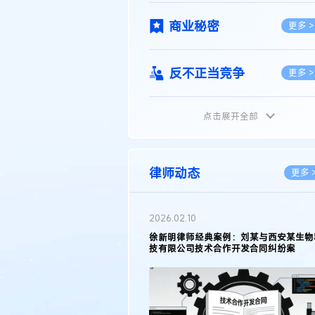
商业秘密
更多 >
反不正当竞争
更多 >
点击展开全部
植物新品种
更多 >
地理标志
更多 >
律师动态
更多 
集成电路布图设计
更多 >
2026.02.10
权律师徐新明接受《中国经营
徐新明律师经典案例：刘某与西安某生物
技术革新下知识产权保护面临新
技有限公司技术合作开发合同纠纷案
技术合同
策略
更多 >
传统文化
更多 >