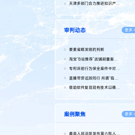
2026.0
天津多部门合力推进知识产权保护工作
2026.0
审判动态
更多 
要素省略发明的判断
2026.0
淘宝“B站推荐”店铺刷量案维持原判，两被告连带赔偿150万元
2026.0
专利诉前行为保全案件中对仿制药申请人曾作出三类声明的考量及违...
2026.0
直播带货诋毁同行 所谓“临场发挥”不免责
2026.0
借助软件复现现有技术以确认相关参数特征是否被公开
2026.0
案例聚焦
更多 
最高人民法院发布第六批人民法院种业知识产权司法保护典型案例 含...