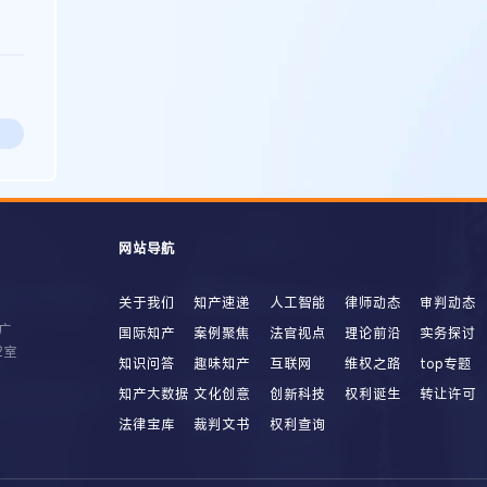
网站导航
关于我们
知产速递
人工智能
律师动态
审判动态
广
国际知产
案例聚焦
法官视点
理论前沿
实务探讨
2室
知识问答
趣味知产
互联网
维权之路
top专题
知产大数据
文化创意
创新科技
权利诞生
转让许可
法律宝库
裁判文书
权利查询