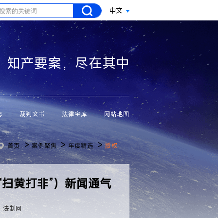
中文
知产要案，尽在其中
态
裁判文书
法律宝库
网站地图
>
>
>
首页
案例聚焦
年度精选
版权
“扫黄打非”）新闻通气
）
：法制网