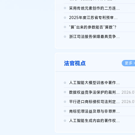
2026.0
采用传统元素创作的二方连续装饰图案作品的独创性及侵权对比认定
2026.0
2025年度江苏省专利预审典型案例
2026.0
“算”出来的参数能否“算数”？
2026.0
浙江司法服务保障最具竞争力营商环境建设典型案例（第二批）含侵...
2026.0
法官视点
更多 
人工智能大模型训练中著作权的合理使用
2026.0
数据权益竞争法保护的裁判路径构建
2026.0
平行进口商标侵权司法判定规则的困境与纾解
2026.0
商标犯罪法益及罪与非罪界限研究
2026.0
人工智能生成内容的著作权司法认定：演进逻辑、现实困境与规则建...
2026.0