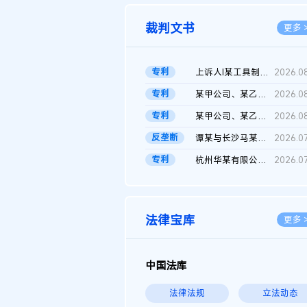
裁判文书
更多 
专利
上诉人I某工具制品有限公司与被上诉人程某及一审被告中华人民共和...
2026.0
专利
某甲公司、某乙公司、某丙公司申请诉前行为保全复议裁定书
2026.0
专利
某甲公司、某乙公司、官某与某丙公司专利申请权权属纠纷 二审判决...
2026.0
反垄断
谭某与长沙马某堆农产品股份有限公司滥用市场支配地位纠纷二审裁...
2026.0
专利
杭州华某有限公司与菲某有限公司侵害发明专利权纠纷
2026.0
法律宝库
更多 
中国法库
法律法规
立法动态