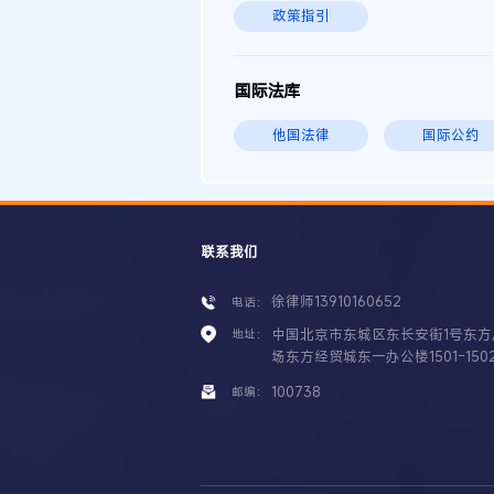
政策指引
国际法库
他国法律
国际公约
联系我们
徐律师13910160652
电话：
中国北京市东城区东长安街1号东方
地址：
场东方经贸城东一办公楼1501-150
100738
邮编：