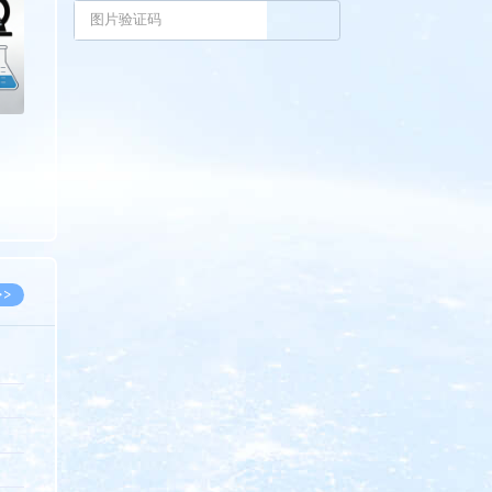
>>
8.07
5.14
5.08