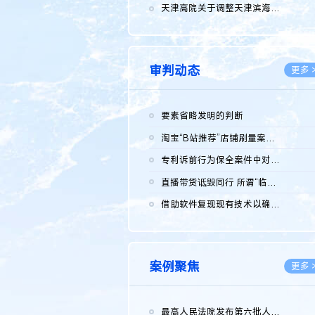
2026.0
天津高院关于调整天津滨海高新技术产业开发区华苑科技园一审普通...
2026.0
审判动态
更多 
要素省略发明的判断
2026.0
淘宝“B站推荐”店铺刷量案维持原判，两被告连带赔偿150万元
2026.0
专利诉前行为保全案件中对仿制药申请人曾作出三类声明的考量及违...
2026.0
直播带货诋毁同行 所谓“临场发挥”不免责
2026.0
借助软件复现现有技术以确认相关参数特征是否被公开
2026.0
案例聚焦
更多 
最高人民法院发布第六批人民法院种业知识产权司法保护典型案例 含...