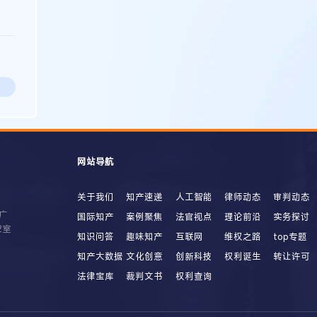
网站导航
关于我们
知产速递
人工智能
律师动态
审判动态
广
国际知产
案例聚焦
法官视点
理论前沿
实务探讨
2室
知识问答
趣味知产
互联网
维权之路
top专题
知产大数据
文化创意
创新科技
权利诞生
转让许可
法律宝库
裁判文书
权利查询