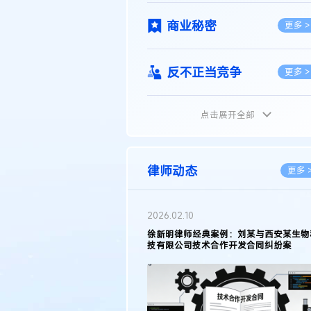
商业秘密
更多 >
反不正当竞争
更多 >
点击展开全部
植物新品种
更多 >
地理标志
更多 >
律师动态
更多 
集成电路布图设计
更多 >
2026.02.10
权律师徐新明接受《中国经营
徐新明律师经典案例：刘某与西安某生物
技术革新下知识产权保护面临新
技有限公司技术合作开发合同纠纷案
技术合同
策略
更多 >
传统文化
更多 >