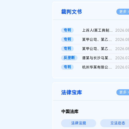
裁判文书
更多 
专利
上诉人I某工具制品有限公司与被上诉人程某及一审被告中华人民共和...
2026.0
专利
某甲公司、某乙公司、某丙公司申请诉前行为保全复议裁定书
2026.0
专利
某甲公司、某乙公司、官某与某丙公司专利申请权权属纠纷 二审判决...
2026.0
反垄断
谭某与长沙马某堆农产品股份有限公司滥用市场支配地位纠纷二审裁...
2026.0
专利
杭州华某有限公司与菲某有限公司侵害发明专利权纠纷
2026.0
法律宝库
更多 
中国法库
法律法规
立法动态