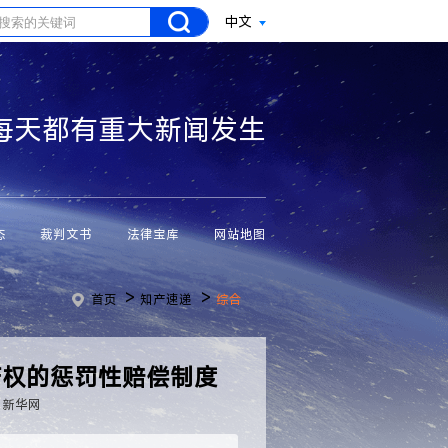
中文
每天都有重大新闻发生
态
裁判文书
法律宝库
网站地图
>
>
首页
知产速递
综合
产权的惩罚性赔偿制度
：新华网