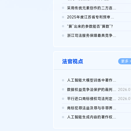
2026.0
采用传统元素创作的二方连续装饰图案作品的独创性及侵权对比认定
2026.0
2025年度江苏省专利预审典型案例
2026.0
“算”出来的参数能否“算数”？
2026.0
浙江司法服务保障最具竞争力营商环境建设典型案例（第二批）含侵...
2026.0
法官视点
更多 
人工智能大模型训练中著作权的合理使用
2026.0
数据权益竞争法保护的裁判路径构建
2026.0
平行进口商标侵权司法判定规则的困境与纾解
2026.0
商标犯罪法益及罪与非罪界限研究
2026.0
人工智能生成内容的著作权司法认定：演进逻辑、现实困境与规则建...
2026.0