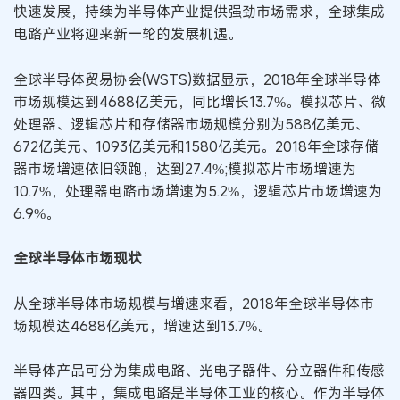
快速发展，持续为半导体产业提供强劲市场需求，全球集成
电路产业将迎来新一轮的发展机遇。
全球半导体贸易协会(WSTS)数据显示，2018年全球半导体
市场规模达到4688亿美元，同比增长13.7%。模拟芯片、微
处理器、逻辑芯片和存储器市场规模分别为588亿美元、
672亿美元、1093亿美元和1580亿美元。2018年全球存储
器市场增速依旧领跑，达到27.4%;模拟芯片市场增速为
10.7%，处理器电路市场增速为5.2%，逻辑芯片市场增速为
6.9%。
全球半导体市场现状
从全球半导体市场规模与增速来看，2018年全球半导体市
场规模达4688亿美元，增速达到13.7%。
半导体产品可分为集成电路、光电子器件、分立器件和传感
器四类。其中，集成电路是半导体工业的核心。作为半导体