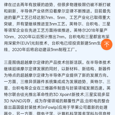
律在过去两年有放缓的趋势，但很多物理极限仍被不断打破
和刷新，半导体产业依然沿着摩尔定律不断推进。目前最先
进的量产工艺已经达到7nm、5nm，工艺产业化已取得重大
突破，并有望继续推进至3nm工艺。英特尔、台积电、三星
等领军企业在先进工艺方面持续推进。英特尔2018年量产
10nm，2020年以后预计推出7nm。台积电和三星都宣布采
用深紫外(EUV)光刻技术，台积电已经投资新建5nm生产
线，2020年后将启动建设3nm制程工厂。
三是围绕超越摩尔定律的产品技术创新活跃。在半导体技术
继续延续摩尔定律发展的同时，以新材料、新结构、新器件
为特点的超越摩尔定律为半导体产业提供了新的发展方向。
一方面，三维异质器件系统集成成为发展趋势，英特尔、三
星、台积电等企业在三维器件制造与封装领域发展迅速。英
特尔联合镁光推出革命性的3D Xpoint新技术;三星实现多层
3D NAND闪存，成为存储领域的颠覆性产品;台积电的整合
扇出晶圆级封装技术(InFowlp)应用于苹果公司最新的处理
器中。另一方面，微电子学、计算机科学等多学科与信息技