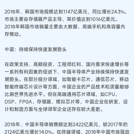
2018年，韩国市场规模达到1147亿美元，同比增长24.3%。
市场主要由存储器产品主导，其价值达到1016亿美元。
2018年韩国市场销量主要由大数据、高端手机和高容量内
存推动。
中国：持续保持快速发展势头
在政策支持、高额投资、工程师红利、国内需求快速增长等
一系列有利因素的促进下，中国半导体产业持续保持快速发
展势头。在部分细分领域，如智能卡芯片、通信芯片、移动
智能终端芯片设计等方面，中国企业的产品技术和质量能够
比肩世界先进水平。但在高端通用芯片领域，如CPU、
DSP、FPGA、存储器、模拟芯片等，中国企业在研发、设
计和制造方面与全球领军企业还存在较大差距。
2018年，中国半导体销售额达到2422亿美元，较2017年的
2124亿美元增长14.0%。在终端领域，2018年中国市场强劲