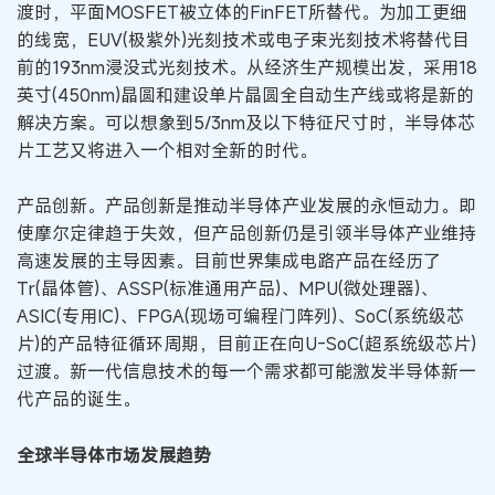
渡时，平面MOSFET被立体的FinFET所替代。为加工更细
的线宽，EUV(极紫外)光刻技术或电子束光刻技术将替代目
前的193nm浸没式光刻技术。从经济生产规模出发，采用18
英寸(450nm)晶圆和建设单片晶圆全自动生产线或将是新的
解决方案。可以想象到5/3nm及以下特征尺寸时，半导体芯
片工艺又将进入一个相对全新的时代。
产品创新。产品创新是推动半导体产业发展的永恒动力。即
使摩尔定律趋于失效，但产品创新仍是引领半导体产业维持
高速发展的主导因素。目前世界集成电路产品在经历了
Tr(晶体管)、ASSP(标准通用产品)、MPU(微处理器)、
ASIC(专用IC)、FPGA(现场可编程门阵列)、SoC(系统级芯
片)的产品特征循环周期，目前正在向U-SoC(超系统级芯片)
过渡。新一代信息技术的每一个需求都可能激发半导体新一
代产品的诞生。
全球半导体市场发展趋势