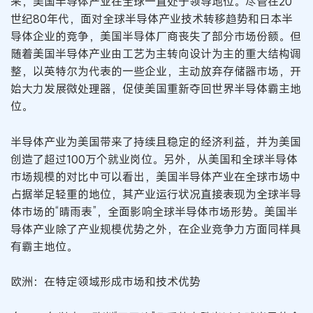
来，美国半导体产业在全球一直处于领导地位。尽管在20
世纪80年代，面对全球半导体产业技术转移趋势和日本半
导体企业的竞争，美国半导体厂商丧失了部分市场份额。但
随着美国半导体产业由工艺为主转向设计为主的重大结构调
整，以英特尔为代表的一些企业，主动放弃存储器市场，开
始大力发展微处理器，促使美国重新夺回世界半导体霸主地
位。
半导体产业为美国带来了持续且稳定的经济利益，并为美国
创造了超过100万个就业岗位。另外，从美国和全球半导体
市场规模的对比中可以看出，美国半导体产业在全球市场中
占据举足轻重的地位，其产业运行状况直接表现为全球半导
体市场的“晴雨表”，全面影响全球半导体市场形势。美国半
导体产业除了产业规模优势之外，在企业竞争力方面同样具
有霸主地位。
欧洲：在特定领域形成市场和技术优势