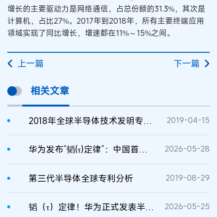
增长的主要驱动力是网络通信，占总份额的31.3%，其次是
计算机，占比27%。2017年到2018年，所有主要终端应用
领域实现了同比增长，增速都在11%～15%之间。
上一篇
下一篇
相关文章
2018年全球半导体技术发明专利排行榜（TOP 100）
2019-04-15
华为发布“韬(τ)定律”：中国首次在全球半导体领域定义产业新规则
2026-05-28
第三代半导体全球专利分析
2019-08-29
韬（τ）定律！华为正式发表半导体领域新定律
2026-05-25