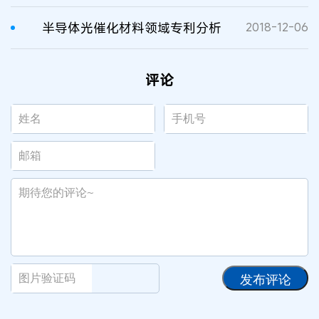
半导体光催化材料领域专利分析
2018-12-06
评论
发布评论