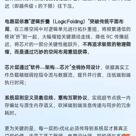
迟（即器件级 τ 的下限）往下压。
电路层依靠“逻辑折叠（LogicFolding）”突破传统平面布
局
，在三维空间中对逻辑单元进行拓扑重组，将频繁通信的
模块“折”到一起，大幅缩短关键路径走线、降低 RC 传播延
迟，将芯片的一部分关键性能跃升，
不再追求极致的物理微
缩，而是通过巧妙的空间布局重组获得
。
芯片层通过“软件—架构—芯片”全栈协同设计
，依据真实工
作负载精细调控指令流与数据流，提升并行度，压低端到端
执行时间；
系统层则定义灵衢总线、重构互联协议
，实现超节点统一内
存编址与原生内存语义，砍掉端到端消息传递与同步的冗余
耗时。
更为关键的是，每一层的τ优化必须传导到系统层才算真正
兑现价值，于是工艺工程师、电路设计师、架构师与系统工