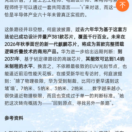
程师终于可以通过一套共同语言——“τ”来对话，而这一点恰
恰是半导体产业六十年未曾真正实现的。
这条路径并非空想。何庭波披露，
过去六年华为基于这套方
法论已成功设计并量产381款芯片，覆盖千行百业。未来在
2026年秋季面世的新一代麒麟芯片，将成为首款完整搭载
逻辑折叠技术的商用产品。
华为进一步给出远期判断：
到
2031年
，基于韬定律路径的高端芯片，
其能效可达到1.4纳
米制程的水平
。换言之，不依赖最极致的EUV光刻节点，也
能逼近前沿性能天花板。在接受新华社专访时，何庭波提
到：“除了物理极限，华为受到制裁，比同行更早遇到这
堵‘墙’。7纳米、5纳米、3纳米、2纳米……数字越来越小，
很快逼近物理极限，而且也变成过于单一的判断标准。”她
把这次转向概括为——“回到原点，寻找另外一条路”。
参考资料