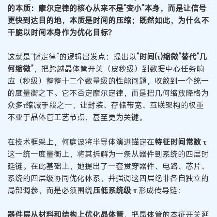
的本质：摩尔定律的核心从来不是“变小”本身，而是让信号
更快到达目的地，本质是时间的压缩；既然如此，为什么不
干脆以时间本身作为优化目标？
这就是“韬定律”的逻辑出发点：提出以
“时间(τ)缩微”替代“几
何缩微”
，把跨越晶体管开关（皮秒级）到数据中心任务响
应（秒级）整整十二个数量级的性能问题，收敛到一个统一
的度量衡之下。它不否定摩尔定律，而是把几何缩放降格为
众多τ缩减手段之一，让封装、存储带宽、互联架构的权重
不亚于晶体管工艺节点，甚至更为关键。
在技术框架上，何庭波将半导体演进锚定在
特征时间常数 τ
这一统一度量衡上，将其拆解为一条从器件到系统的四层时
延链。在此基础上，她提出了一套贯穿器件、电路、芯片、
系统的四层级协同优化体系，并强调这四层绝非各自独立的
局部调参，而是必须围绕
压低系统级 τ
形成传导链：
器件层从材料和结构上优化晶体管
，把晶体管的本征开关延