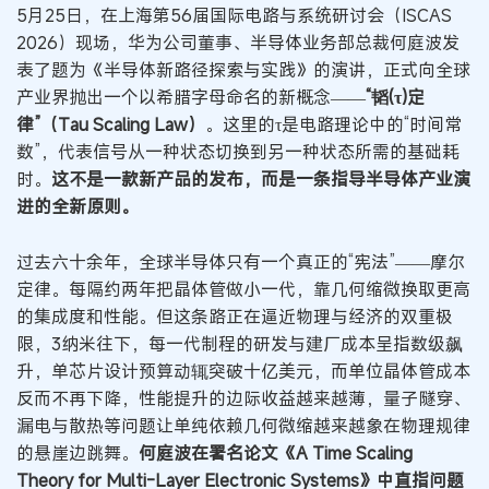
5月25日，在上海第56届国际电路与系统研讨会（ISCAS
2026）现场，华为公司董事、半导体业务部总裁何庭波发
表了题为《半导体新路径探索与实践》的演讲，正式向全球
产业界抛出一个以希腊字母命名的新概念——
“韬(τ)定
律”（Tau Scaling Law）
。这里的τ是电路理论中的“时间常
数”，代表信号从一种状态切换到另一种状态所需的基础耗
时。
这不是一款新产品的发布，而是一条指导半导体产业演
进的全新原则。
过去六十余年，全球半导体只有一个真正的“宪法”——摩尔
定律。每隔约两年把晶体管做小一代，靠几何缩微换取更高
的集成度和性能。但这条路正在逼近物理与经济的双重极
限，3纳米往下，每一代制程的研发与建厂成本呈指数级飙
升，单芯片设计预算动辄突破十亿美元，而单位晶体管成本
反而不再下降，性能提升的边际收益越来越薄，量子隧穿、
漏电与散热等问题让单纯依赖几何微缩越来越象在物理规律
的悬崖边跳舞。
何庭波在署名论文《A Time Scaling
Theory for Multi-Layer Electronic Systems》中直指问题