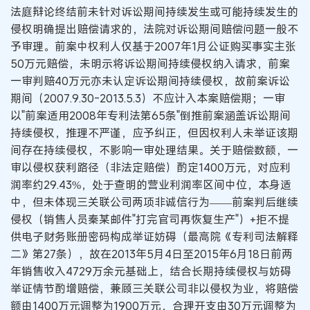
法庭辩论终结前未针对诉讼期间持续发生或可能持续发生的
侵权明确提出赔偿请求的，法院对诉讼期间赔偿问题一般不
予审理。前案中权利人仅基于2007年1月公证购买事实主张
50万元赔偿，未明示将诉讼期间持续侵权纳入请求，前案
一审判赔40万元亦未认定诉讼期间持续侵权，故前案诉讼
期间（2007.9.30-2013.5.3）不应计入本案赔偿期；一审
以"前案适用2008年专利法第65条"倒推前案涵盖诉讼期间
持续侵权，推理不严谨，应予纠正，但因权利人未举证该期
间存在持续侵权，不影响一审处理结果。关于赔偿数额，一
审以侵权获利路径（非法定赔偿）酌定1400万元，对应利
润率约29.43%，处于查明的营业利润率区间中位，本身适
中，但未体现三关联公司两项非诚信行为——前案判后继续
侵权（销售人员秦某邮件"打完官司再恢复生产"）+拒不提
供电子财务账册密码构成举证妨碍（最高院《专利司法解释
二》第27条），故在2013年5月4日至2015年6月18日前两
年销售收入4729万余元基础上，结合长期持续侵权与妨碍
举证情节酌增赔偿，兼顾三关联公司非以侵权为业，将赔偿
额由1400万元调整为1900万元，合理开支由30万元调整为