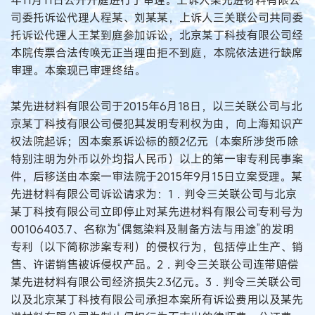
司委托诉讼代理人程某、刘某某，上诉人三关联公司共同委
托诉讼代理人王某到庭参加诉讼，北京某丁科技有限公司经
本院传票合法传唤无正当理由拒不到庭，本院依法进行缺席
审理。本案现已审理终结。
某先进材料有限公司于2015年6月18日，以三关联公司与北
京某丁科技有限公司侵犯其发明专利权为由，向上海知识产
权法院起诉；因本案系诉讼标的额2亿元（本案所涉货币除
特别注明为外币以外均指人民币）以上的第一审专利民事案
件，后移送由本案一审法院于2015年9月15日立案受理。某
先进材料有限公司诉讼请求为：1．判令三关联公司与北京
某丁科技有限公司立即停止对某先进材料有限公司专利号为
00106403.7、名称为“偶氮染料及制备方法与用途”的发明
专利（以下简称涉案专利）的侵权行为，包括停止生产、销
售、许诺销售被诉侵权产品。2．判令三关联公司连带赔偿
某先进材料有限公司经济损失2.3亿元。3．判令三关联公司
以及北京某丁科技有限公司承担本案所有诉讼费用以及某先