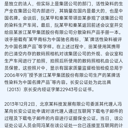
是独立的法人，但实际上是集团公司的部门，活性染料的生
产全在集团公司内部进行，其销量在国内是最大的，也是中
国名牌。会谈后，阮某甲和秦某带领田某参观了该集团公司
的染料生产车间。最后，阮某甲和秦某返回前述会议室并交
给田某浙江某甲集团股份有限公司分散染料产品手册一本。
该手册载有“某甲商标为中国驰名商标，‘某’牌活性染料被评
为中国名牌产品”等字样。在上述过程中，田某使用其携带
的已清空内存的数码照相机对该集团公司的外观、会议室和
生产车间进行了拍照，拍照后所使用的数码照相机由公证人
员保管。这些照片中，显示有国家质量监督检验检疫总局于
2006年9月“授予浙江某甲集团股份有限公司生产的某牌活
性染料为中国名牌产品”等内容。长安公证处为此出具
（2013）京长安内经证字第22943号公证书。
2013年12月2日，北京某科技发展有限公司委派其代理人冯
某向长安公证处申请对该代理人通过互联网下载电子邮件的
过程及下载电子邮件的内容进行证据保全公证。当日，该公
证处公证人员会同冯某在该公证处一台已连接至互联网的计