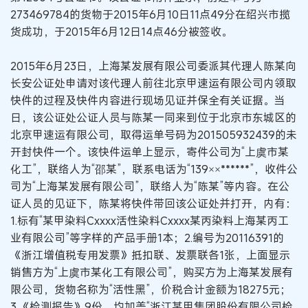
273469784的货物于2015年6月10日11点49分在绍兴市揽
货成功，于2015年6月12日14点46分被签收。
2015年6月23日，上海某发展有限公司委派其代理人陈某向
长安公证处申请对该代理人前往北京甲速运有限公司内领取
快件的过程及快件内容进行现场见证并保全有关证据。当
日，该公证处公证人员与陈某一同来到位于北京市东城区的
北京甲速运有限公司，取得运单号码为201505932439的未
开封快件一个。该快件运单上显示，寄件公司为“上虞市某
化工”，联络人为“邵某”，联系电话为“139××******”，收件公
司为“上海某发展有限公司”，联络人为“陈某”等内容。在公
证人员的见证下，陈某将快件带回该公证处并打开，内有：
1.标有“某甲染料Cxxxx活性染料Cxxxx某丙染料上海某丙工
业有限公司”等字样的产品手册1本；2.编号为20116391的
《浙江增值税专用发票》抵扣联、发票联各1张，上面显示
销售方为“上虞市某化工有限公司”，购买方为上海某发展有
限公司，货物名称为“活性黑”，价税合计金额为18275元；
3.《检测报告》9份，均加盖“浙江某甲集团股份有限公司检