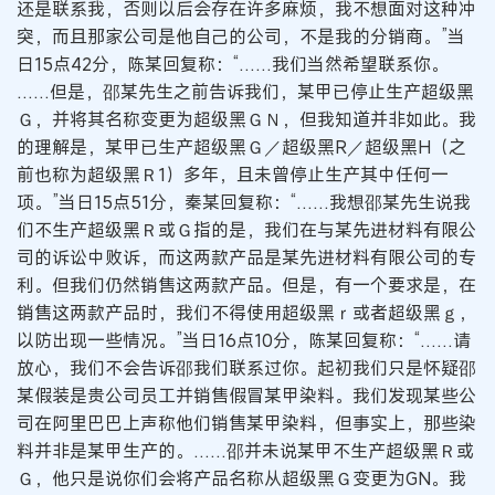
还是联系我，否则以后会存在许多麻烦，我不想面对这种冲
突，而且那家公司是他自己的公司，不是我的分销商。”当
日15点42分，陈某回复称：“……我们当然希望联系你。
……但是，邵某先生之前告诉我们，某甲已停止生产超级黑
Ｇ，并将其名称变更为超级黑ＧＮ，但我知道并非如此。我
的理解是，某甲已生产超级黑Ｇ／超级黑R／超级黑H（之
前也称为超级黑Ｒ1）多年，且未曾停止生产其中任何一
项。”当日15点51分，秦某回复称：“……我想邵某先生说我
们不生产超级黑Ｒ或Ｇ指的是，我们在与某先进材料有限公
司的诉讼中败诉，而这两款产品是某先进材料有限公司的专
利。但我们仍然销售这两款产品。但是，有一个要求是，在
销售这两款产品时，我们不得使用超级黑ｒ或者超级黑ｇ，
以防出现一些情况。”当日16点10分，陈某回复称：“……请
放心，我们不会告诉邵我们联系过你。起初我们只是怀疑邵
某假装是贵公司员工并销售假冒某甲染料。我们发现某些公
司在阿里巴巴上声称他们销售某甲染料，但事实上，那些染
料并非是某甲生产的。……邵并未说某甲不生产超级黑Ｒ或
Ｇ，他只是说你们会将产品名称从超级黑Ｇ变更为GN。我