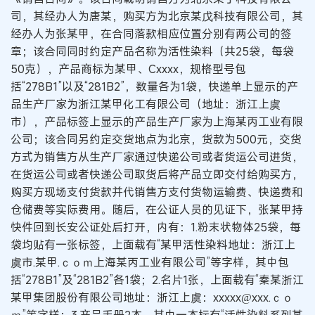
司，其经办人为唐某，购买方为北京某戊科技有限公司，其
经办人为张某甲，在合同落款相应位置分别有两公司的签
章；该合同同时约定产品名称为活性染料（共25袋，每袋
50克），产品商标为某甲、Cxxxx，规格型号包
括“278B1”以及“281B2”，数量各为1袋，快递单上显示的产
品生产厂家为浙江某甲化工有限公司（地址：浙江上虞
市），产品标签上显示的产品生产厂家为上海某丙工业有限
公司；该合同另约定交货地点为北京，货款为500元，交货
方式为销售方从生产厂家通过快递公司或者货运公司进货，
在货运公司或者快递公司取货后将产品立即交付给购买方，
购买方现场支付货款并代销售方支付货物运输费、快递费和
仓储费等实际费用。随后，在公证人员的见证下，张某甲持
快件回到长安公证处后打开，内有：1.粉末状物体25袋，每
袋均贴有一张标签，上面载有“某甲活性染料地址：浙江上
虞市.某甲.ｃｏｍ上海某丙工业有限公司”等字样，其中包
括“278B1”及“281B2”各1袋；2.名片1张，上面载有“秦某浙江
某甲集团股份有限公司地址：浙江上虞：xxxxx@xxx.ｃｏ