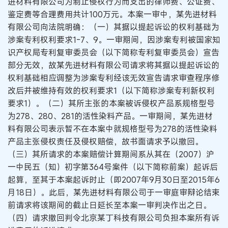
进材料有限公司为制止侵权行为而支出的律师费、公证费、
鉴定费等合理费用共计100万元。本案一审中，某先进材料
有限公司向法院明确：（一）其据以提起诉讼的权利基础为
涉案专利权利要求1-7、9。一审期间，因涉案专利被国家知
识产权局专利复审委员会（以下简称专利复审委员会）宣告
部分无效，故某先进材料有限公司请求将其据以提起诉讼的
权利基础相应调整为涉案专利经该无效宣告请求审查程序修
改后并被维持有效的权利要求1（以下简称涉案专利新权利
要求1）。（二）其所主张的本案被诉侵权产品系规格型号
为278、280、281的活性染料产品。一审期间，某先进材
料有限公司表示暂不在本案中就规格型号为278的活性染料
产品主张侵权责任及侵权赔偿，故书面请求予以撤回。
（三）其所请求的本案赔偿计算期间系从其在（2007）沪
一中民五（知）初字第364号案件（以下简称前案）起诉后
起算，至其于本案起诉时止（即2007年9月30日至2015年6
月18日）。此后，某先进材料有限公司于一审庭审辩论结束
前请求将该期间的截止日延长至本案一审判决作出之日。
（四）请求撤回判令北京某丁科技有限公司负担本案所有诉