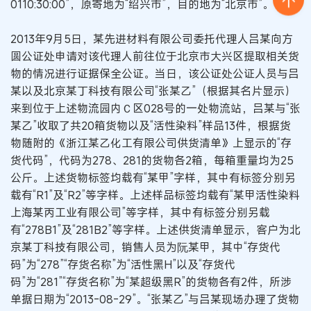
0110:30:00”，原寄地为“绍兴市”，目的地为“北京市”。
2013年9月5日，某先进材料有限公司委托代理人吕某向方
圆公证处申请对该代理人前往位于北京市大兴区提取相关货
物的情况进行证据保全公证。当日，该公证处公证人员与吕
某以及北京某丁科技有限公司“张某乙”（根据其名片显示）
来到位于上述物流园内Ｃ区028号的一处物流站，吕某与“张
某乙”收取了共20箱货物以及“活性染料”样品13件，根据货
物随附的《浙江某乙化工有限公司供货清单》上显示的“存
货代码”，代码为278、281的货物各2箱，每箱重量均为25
公斤。上述货物标签均载有“某甲”字样，其中有标签分别另
载有“R1”及“R2”等字样。上述样品标签均载有“某甲活性染料
上海某丙工业有限公司”等字样，其中有标签分别另载
有“278B1”及“281B2”等字样。上述供货清单显示，客户为北
京某丁科技有限公司，销售人员为阮某甲，其中“存货代
码”为“278”“存货名称”为“活性黑H”以及“存货代
码”为“281”“存货名称”为“某超级黑R”的货物各有2件，所涉
单据日期为“2013-08-29”。“张某乙”与吕某现场办理了货物