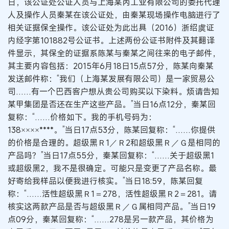
日，该公证处公证人员与上海某丙工业有限公司的委托代理
人及操作人员秦某在该公证处，由秦某现场操作电脑进行了
相关证据保全操作。该公证处为此出具（2016）浙绍虞证
内经字第101882号公证书。上述两份公证书附件及其翻译
件显示，其保全的证据系陈某与秦某之间往来的电子邮件，
其主要内容包括：2015年6月18日15点57分，陈某向秦某
发送邮件称：“我们（上海某发展有限公司）是一家贸易公
司……有一个巴西客户想从贵公司购买以下染料。烦请告知
某甲集团是否还在生产这些产品。”当日16点12分，秦某回
复称：“……价格如下。我的手机号码为：
138××××****。”当日17点53分，陈某回复称：“……你提供
的价格是合理的。超级黑Ｒ1／Ｒ2和超级黑Ｒ／Ｇ是相同的
产品吗？”当日17点55分，秦某回复称：“……关于超级黑1
或超级黑2，我不是很确定。可能只是变更了产品名称。最
好寄给我样品以便我进行核实。”当日18:59，陈某回复
称：“……活性超级黑Ｒ1＝278，活性超级黑Ｒ2＝281。请
核实这两款产品是否与超级黑Ｒ／Ｇ属相同产品。”当日19
点09分，秦某回复称：“……278是另一款产品，其价格为