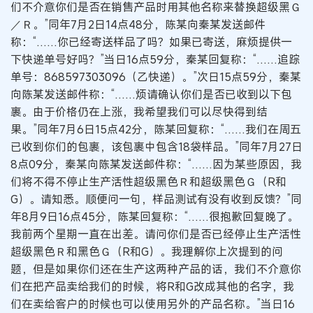
们不介意你们是否在销售产品时用其他名称来替换超级黑Ｇ
／Ｒ。”同年7月2日14点48分，陈某向秦某发送邮件
称：“……你已经寄送样品了吗？如果已寄送，麻烦提供一
下快递单号好吗？”当日16点59分，秦某回复称：“……追踪
单号：868597303096（乙快递）。”次日15点59分，秦某
向陈某发送邮件称：“……烦请确认你们是否已收到以下包
裹。由于价格仍在上涨，我希望我们可以尽快得到结
果。”同年7月6日15点42分，陈某回复称：“……我们在周五
已收到你们的包裹，该包裹中包含18袋样品。”同年7月27日
8点09分，秦某向陈某发送邮件称：“……因为某些原因，我
们将不得不停止生产活性超级黑色Ｒ和超级黑色Ｇ（R和
G）。请知悉。顺便问一句，样品测试有没有收到反馈？”同
年8月9日16点45分，陈某回复称：“……很抱歉回复晚了。
我前两个星期一直在出差。请问你们是否已经停止生产活性
超级黑色Ｒ和黑色Ｇ（R和G）。我理解你上次提到的问
题，但是如果你们还在生产这两种产品的话，我们不介意你
们在把产品卖给我们的时候，将R和G改成其他的名字，我
们在卖给客户的时候也可以使用另外的产品名称。”当日16