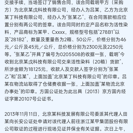
交接手续，当场签订了销售合同，该合同载明甲方（采购
方）为北京某戊科技有限公司，经办人为吕某，乙方为北京
某丁科技有限公司，经办人为“张某乙”，在合同落款相应位
置分别有两公司的签章。该合同同时约定产品名称为活性染
料，产品商标为某甲、Cxxxx，规格型号包括“278B1”以
及“281B2”，数量及重量各为2箱、50公斤，价格分别为46
元／公斤及45元／公斤，总价格分别为2300元及2250元
等。“张某乙”开具了编号为0205508的收据一张，载明“今
收到北京某戊科技有限公司交来活性染料（20箱）货款”，
所涉金额为18125元，收款人及交款人签字分别为“张某
乙”和“吕某”，上面加盖“北京某丁科技有限公司”的印章。吕
某在物流站取得了仓储费收据一张，上面加盖“某物流北京
办事处”的印章。方圆公证处为此出具（2013）京方圆内经
证字第20107号公证书。
2013年11月11日，北京某科技发展有限公司委派其代理人田
某向长安公证处申请对该代理人前往浙江某甲集团股份有限
公司取证的过程进行现场见证并保全有关证据。次日上午，