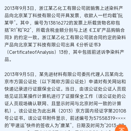
2013年9月3日，浙江某乙化工有限公司就销售上述染料产
品向北京某丁科技有限公司开具发票，收款人一栏均载“阮
某甲”。其中，编号为13816272的发票上所载货物名称包
括“R1”和“R2”，所载含税金额分别与上述《工矿产品购销合
同》的约定一致。浙江某乙化工有限公司就合同约定的染料
产品向北京某丁科技有限公司出具《分析证书》
（CertificateofAnalysis）13份，其中包括前述诉争染料产
品。
2013年9月5日，某先进材料有限公司委托代理人吕某向北
京市方圆公证处（以下简称方圆公证处）申请对有关网站和
快递记录进行证据保全公证。当日，由该公证处公证人员现
场见证吕某操作计算机进行了证据保全工作（该公证处的公
证人员现场确认联网、且显示时间与北京时间一致的计算
机）。该公证处为此出具（2013）京方圆内经证字第20108
号公证书。该公证书附件显示，前述编号为57558319××××
的“甲速运”快件的签收人为“唐某”，日期及时间为“2013-07-