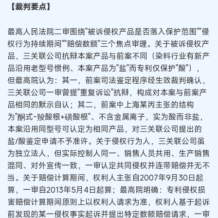
【裁判要点】
最高人民法院二审围绕"被诉侵权产品是否落入保护范围""侵
权行为持续期间""赔偿数额"三个焦点审理。关于被诉侵权产
品，三关联公司抗辩本案产品与前案不同（染料行业有新产
品沿用老型号惯例、本案产品为"盐"而专利仅保护"酸"），
但最高院认为：其一，前案司法鉴定程序经生效裁判确认，
三关联公司一审曾提"重复诉讼"抗辩，构成对本案与前案产
品相同的默示自认；其二，前案中上海某丙主张的结构
为"酮式-羧酸根+磺酸根"、不含金属离子，实为酸而非盐，
本案沿用同型号可认定为相同产品，对三关联公司提出的
盐/酸鉴定申请不予准许。关于侵权行为人，三关联公司虽
为独立法人，但实际控制人同一、销售人员共用、生产销售
混同、对外宣传一致，一审认定共同侵权并连带赔偿并无不
当。关于赔偿计算期间，权利人主张自2007年9月30日起
算，一审自2013年5月4日起算；最高院明确：专利侵权损
害赔偿计算期间原则上以权利人请求为准，权利人基于起诉
前发现的某一侵权事实起诉并提出特定数额赔偿请求，一审