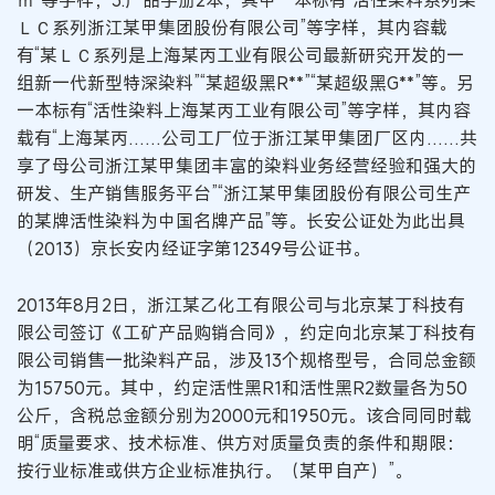
ｍ”等字样；3.产品手册2本，其中一本标有“活性染料系列某
ＬＣ系列浙江某甲集团股份有限公司”等字样，其内容载
有“某ＬＣ系列是上海某丙工业有限公司最新研究开发的一
组新一代新型特深染料”“某超级黑R**”“某超级黑G**”等。另
一本标有“活性染料上海某丙工业有限公司”等字样，其内容
载有“上海某丙……公司工厂位于浙江某甲集团厂区内……共
享了母公司浙江某甲集团丰富的染料业务经营经验和强大的
研发、生产销售服务平台”“浙江某甲集团股份有限公司生产
的某牌活性染料为中国名牌产品”等。长安公证处为此出具
（2013）京长安内经证字第12349号公证书。
2013年8月2日，浙江某乙化工有限公司与北京某丁科技有
限公司签订《工矿产品购销合同》，约定向北京某丁科技有
限公司销售一批染料产品，涉及13个规格型号，合同总金额
为15750元。其中，约定活性黑R1和活性黑R2数量各为50
公斤，含税总金额分别为2000元和1950元。该合同同时载
明“质量要求、技术标准、供方对质量负责的条件和期限：
按行业标准或供方企业标准执行。（某甲自产）”。