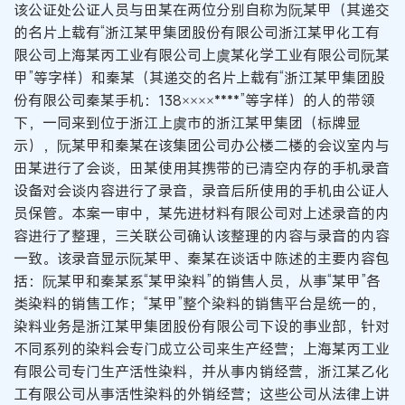
该公证处公证人员与田某在两位分别自称为阮某甲（其递交
的名片上载有“浙江某甲集团股份有限公司浙江某甲化工有
限公司上海某丙工业有限公司上虞某化学工业有限公司阮某
甲”等字样）和秦某（其递交的名片上载有“浙江某甲集团股
份有限公司秦某手机：138××××****”等字样）的人的带领
下，一同来到位于浙江上虞市的浙江某甲集团（标牌显
示），阮某甲和秦某在该集团公司办公楼二楼的会议室内与
田某进行了会谈，田某使用其携带的已清空内存的手机录音
设备对会谈内容进行了录音，录音后所使用的手机由公证人
员保管。本案一审中，某先进材料有限公司对上述录音的内
容进行了整理，三关联公司确认该整理的内容与录音的内容
一致。该录音显示阮某甲、秦某在谈话中陈述的主要内容包
括：阮某甲和秦某系“某甲染料”的销售人员，从事“某甲”各
类染料的销售工作；“某甲”整个染料的销售平台是统一的，
染料业务是浙江某甲集团股份有限公司下设的事业部，针对
不同系列的染料会专门成立公司来生产经营；上海某丙工业
有限公司专门生产活性染料，并从事内销经营，浙江某乙化
工有限公司从事活性染料的外销经营；这些公司从法律上讲