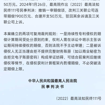
50万元。2024年1月26日，最高院作出（2022）最高法知
民终111号民事判决：撤销一审赔偿项，改判三关联公司连
带赔偿1900万元、合理开支50万元，驳回其余诉请及三关
联公司上诉。
本案确立的两项可复用裁判规则：一是持续性专利侵权的赔
偿计算期间受处分原则约束，权利人需在诉讼中明示主张诉
讼期间持续侵权的赔偿，否则法院不予主动审理；二是被诉
侵权人无正当理由拒不提供完整财务账册（如以商业秘密为
由拒交电子账册密码）构成举证妨碍，可结合前案判后继续
侵权等情节，在侵权获利计算框架内酌增赔偿，不必突破法
定赔偿上限。
中华人民共和国最高人民法院
民 事 判 决 书
（2022）最高法知民终111号