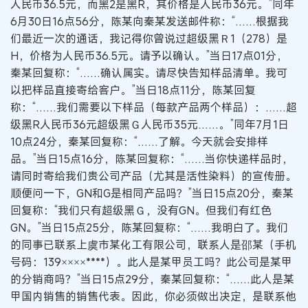
人民币36.5元，而黑2是黑R，其价格是人民币36元。”同年
6月30日16点56分，陈某向秦某发送邮件称：“……根据我
们最近一次的通话，我记得你曾说过超级黑Ｒ1（278）是
H，价格为人民币36.5元。请予以确认。”当日17点01分，
秦某回复称：“……确认属实。请尽快告知样品清单。我可
以把样品直接寄给客户。”当日18点11分，陈某回复
称：“……我们需要以下样品（每款产品两个样品）：……超
级黑R人民币36元超级黑Ｇ人民币35元……。”同年7月1日
10点24分，秦某回复称：“……了解。今天就会安排样
品。”当日15点16分，陈某回复称：“……当你快递样品时，
请同时寄给我们贵公司产品（尤其是活性染料）的宣传册。
顺便问一下，GN和G是相同产品吗？”当日15点20分，秦某
回复称：“我们只有超级黑Ｇ，没有GN。但我们有红色
GN。”当日15点25分，陈某回复称：“……我明白了。我们
的同事已联系上虞市某化工有限公司，联系人是邵某（手机
号码：139××××****）。此人是某甲员工吗？此公司是某甲
的分销商吗？”当日15点29分，秦某回复称：“……此人是某
甲国内销售的销售代表。因此，你必须做出决定，是联系他