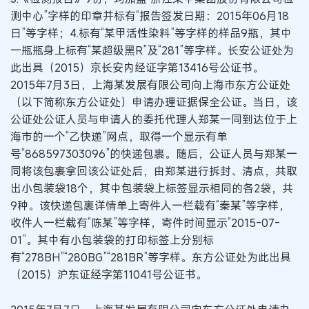
测中心”字样的印章并标有“报告签发日期：2015年06月18
日”等字样；4.标有“某甲活性染料”等字样的样品9瓶，其中
一瓶瓶身上标有“某超级黑R”及“281”等字样。长安公证处为
此出具（2015）京长安内经证字第13416号公证书。
2015年7月3日，上海某发展有限公司向上海市东方公证处
（以下简称东方公证处）申请办理证据保全公证。当日，该
公证处公证人员与申请人的委托代理人郑某一同到达位于上
海市的一个“乙快递”网点，取得一个显示有单
号“868597303096”的快递包裹。随后，公证人员与郑某一
同将该包裹拿回该公证处后，由郑某进行拆封、清点，共取
出小包装袋18个，其中包装袋上标签显示相同的各2袋，共
9种。该快递包裹详情单上寄件人一栏载有“秦某”等字样，
收件人一栏载有“陈某”等字样，寄件时间显示“2015-07-
01”。其中有小包装袋的打印标签上分别标
有“278BH”“280BG”“281BR”等字样。东方公证处为此出具
（2015）沪东证经字第11041号公证书。