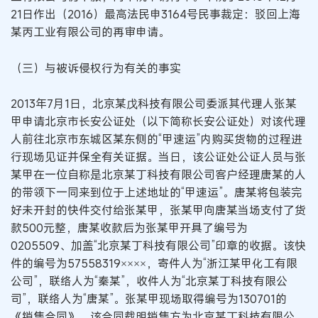
21日作出（2016）最高法民申3164号民事裁定：驳回上海
某丙工业有限公司的再审申请。
（三）与被诉侵权行为有关的事实
2013年7月1日，北京某戊科技有限公司委派其代理人张某
甲申请北京市长安公证处（以下简称长安公证处）对该代理
人前往北京市东城区某东侧的“甲速运”内购买货物的过程进
行现场见证并保全有关证据。当日，该公证处公证人员与张
某甲在一位自称是北京某丁科技有限公司客户经理唐某的人
的带领下一同来到位于上述地址的“甲速运”。唐某将包装完
好未开封的快件交付给张某甲，张某甲向唐某当场支付了货
款500元整，唐某收款后为张某甲开具了编号为
0205509、加盖“北京某丁科技有限公司”印章的收据。该快
件的编号为57558319××××，寄件人为“浙江某甲化工有限
公司”，联络人为“秦某”，收件人为“北京某丁科技有限公
司”，联络人为“唐某”。张某甲现场取得编号为130701的
《销售合同》。该合同载明销售方为北京某丁科技有限公