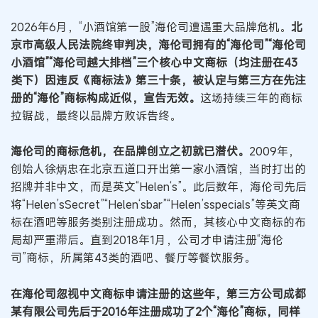
2026年6月，“小酒馆第一股”海伦司遭遇重大品牌危机。
北
京市高级人民法院终审判决，海伦司拥有的“海伦司”“海伦司
小酒馆”“海伦司越大排档”三个核心中文商标（均注册在43
类下）因违反《商标法》第三十条，被认定与第三方在先注
册的“海伦”商标构成近似，宣告无效。
这场持续三年的商标
拉锯战，最终以品牌方败诉告终。
海伦司的商标危机，在品牌创立之初就已潜伏。
2009年，
创始人徐炳忠在北京五道口开出第一家小酒馆，当时打出的
招牌并非中文，而是英文“Helen‘s”。此后数年，海伦司先后
将“Helen’sSecret”“Helen‘sbar”“Helen’sspecials”等英文商
标在酒吧等服务类别注册成功。然而，其核心中文商标的布
局却严重滞后。直到2018年1月，公司才申请注册“海伦
司”商标，所属第43类的酒吧、餐厅等餐饮服务。
在海伦司忽视中文商标申请注册的这些年，第三方公司成都
某有限公司先后于2016年注册成功了2个“海伦”商标，同样