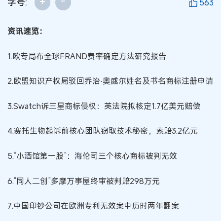
+
-
字号:
563
资讯速览：
1.欧专局布全球FRAND费率确定方法研究报告
2.欧盟知识产权局驳回乔治·奥威尔姓名及书名商标注册申请
3.Swatch诉三星商标侵权：英法院拟核定1.7亿美元赔偿
4.赛托生物起诉前核心团队窃取技术秘密，索赔3.2亿元
5.“小酒馆第一股”：海伦司三个核心商标被判无效
6.“同人二创”多摩万事屋终审被判赔298万元
7.中国印钞公司在欧洲专利无效案中历时两年翻案