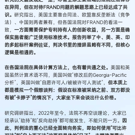
在异同，但在对待FRAND问题的解题思路上已经达成了共
识。
研究指出，美国主要靠合同法、欧盟靠反垄断法（竞争
法）、中国则两者兼有，但各国法院对FRAND的看法一
致，
一方面需要保护专利持有人的创新收益，另一方面是确
保实施者能广泛使用标准技术。报告列举了中、美、英、印
的多起标杆案例佐证，判决书里的措辞虽略有不同，但核心
逻辑是相通的。
在各国法院在具体计算方法上，也有着共通之处。
美国和英
国虽然计算术语不同，美国叫做“修改后的Georgia-Pacific
分析”，英国叫做“自愿许可人/被被许可人测试”，
但本质上
都是模拟一个假想谈判：假设在标准被采纳之前、双方都没
有被“卡脖子”的情况下，大家坐下来会谈出什么价格。
研究调研指出，2022年至今，法院不再空谈理论，大家已
经承认“劫持”和“反向劫持”都可能发生，不能只防一方。
因
此，判例法的重心已经全面转向务实，即如何使用“可比许