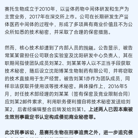
赛托生物成立于2010年，以甾体药物中间体研发和生产为
主营业务，2017年在深交所上市。公司在长期研发生产甾
体医药中间体的过程中，形成了多项具有商业价值且不为公
众所知悉的技术秘密，并采取了合理的保密措施。
然而，核心技术却遭到了内部人员的觊觎。公告显示，被告
常某某曾担任公司联合实验室及沈阳研发中心负责人，其在
职期间指使团队成员刘某2、刘某某等人以不正当手段获取
技术秘密，随后设立沈阳博某生物制药有限公司，并将窃取
的技术直接用于生产经营。被告刘某1亦作为团队成员，同
样非法获取并使用该等技术秘密。具体操作上，2016年5
月，时任技术部经理的刘某某（签有保密及竞业限制合同）
应刘某2邮件索求，利用职务便利擅自将技术秘密发送给刘
某2，后者经编辑整合后转发给刘某1。
上述两人已因本案被
生效刑事裁定书认定构成侵犯商业秘密罪。
此次民事诉讼，是赛托生物在刑事追责之外，进一步追究侵