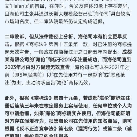
文“Helen’s”的音译，在呼叫、含义及整体印象上存在差异，
且海伦司主张其通过长期大规模经营已使“海伦司”具备较高
市场知名度，但二审法院最终仍认定构成近似。
二审败诉，但从法律路径上分析，海伦司本有机会更早反
击。
根据《商标法》第四十五条第一款，对已注册的商标提
起无效宣告，一般应在该商标注册之日起五年内提出。
成都
某有限公司的“海伦”商标于2016年注册成功，而海伦司直到
2023年才由对方提起无效宣告
，海伦司本可以在2021年之
前（即5年届满前）以“在先使用并有一定影响”或“恶意抢
注”为由，主动请求宣告“海伦”商标无效。
此外，根据《商标法》第四十九条，若成都“海伦”商标在注
册后连续三年未在核定服务上实际使用，任何单位或个人均
可申请撤销。如果“海伦”商标确实在使用，但海伦司能证明
对方存在混淆行为，损害海伦司在先使用的知名商品，则可
根据《反不正当竞争法》第七条（混淆行为）或第二条（诚
信原则）维护自己的合法利益。