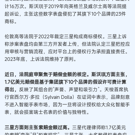
计16万次。斯沃琪于2019年向英格兰及威尔士高等法院提
起诉讼，主张这些数字表盘侵犯了其旗下10个品牌的23件
商标。
伦敦高等法院于2022年裁定三星构成商标侵权。三星上诉
称涉案表盘均由第三方开发者上传，但法院认定三星把控应
用审核与营销流程，应对平台上的侵权行为承担直接责任。
2023年底，上诉法院维持了原判。
近日，法院庭审聚焦于赔偿金额的核定。斯沃琪方面主张，
1.7亿美元赔偿是基于集团旗下10个品牌的假设许可费计算
得出，
反映了其组合的“声誉、声望和吸引力”。天梭首席执
行官西尔万·多拉（Sylvain Dolla）在证词中表示，品牌刻意
不进入智能手表市场，因为一旦将设计授权给大众化智能手
表，就会损害瑞士名表的价值与独特性。
三星方面则主张索赔金额过高。
三星代理律师称1.7亿美元
的索赔“夸张”且“脱离现实”。三星主张，大多数侵权表盘应