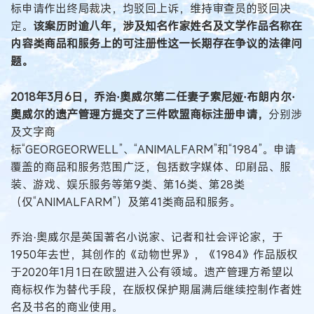
标申请作出终局裁决，均驳回上诉，维持审查员的驳回决
定。
该案历时逾八年，涉及知名作家姓名及文学作品名称在
内容类商品和服务上的可注册性这一长期存在争议的法律问
题。
2018年3月6日，乔治·奥威尔第二任妻子索尼娅·布朗内尔·
奥威尔的遗产管理方提交了三件欧盟商标注册申请，
分别涉
及文字商
标“GEORGEORWELL”、“ANIMALFARM”和“1984”。申请
覆盖的商品和服务范围广泛，包括数字媒体、印刷品、服
装、游戏、娱乐服务等第9类、第16类、第28类
（仅“ANIMALFARM”）及第41类商品和服务。
乔治·奥威尔是英国著名小说家、记者和社会评论家，于
1950年去世，其创作的《动物世界》，《1984》作品版权
于2020年1月1日在欧盟进入公有领域。遗产管理方希望以
商标权作为替代手段，在版权保护期届满后继续控制作者姓
名及书名的商业使用。