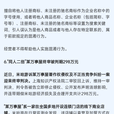
擅自将他人注册商标、未注册的驰名商标作为企业名称中的
字号使用，或者将他人商品名称、企业名称（包括简称、字
号等）、注册商标、未注册的驰名商标等设置为搜索关键
词，引人误认为是他人商品或者与他人存在特定联系的，属
于前款规定的混淆行为。
经营者不得帮助他人实施混淆行为。
6.“同人二创”某万事屋终审被判赔298万元
近日，米哈游诉某万事屋著作权侵权及不正当竞争纠纷一案
迎来终审判决。
上海知识产权法院二审驳回上诉，维持一审
判决，判令各被告立即停止侵权、公开发布声明消除影响，
并连带赔偿米哈游经济损失及合理开支共计298万元。
“某万事屋”系一家在全国多地开设连锁门店的线下商业店
铺。
米哈游在日常监测中发现，该店铺以直营及加盟方式在