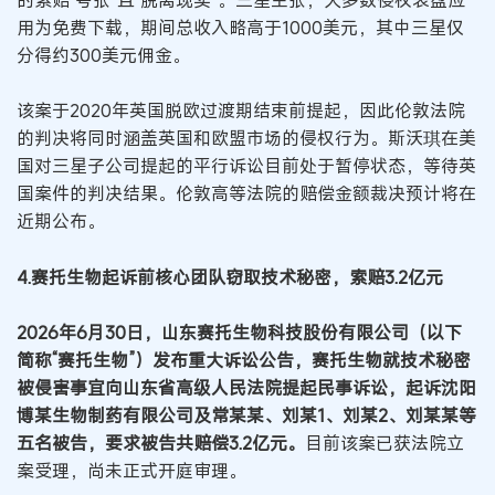
用为免费下载，期间总收入略高于1000美元，其中三星仅
分得约300美元佣金。
该案于2020年英国脱欧过渡期结束前提起，因此伦敦法院
的判决将同时涵盖英国和欧盟市场的侵权行为。斯沃琪在美
国对三星子公司提起的平行诉讼目前处于暂停状态，等待英
国案件的判决结果。伦敦高等法院的赔偿金额裁决预计将在
近期公布。
4.赛托生物起诉前核心团队窃取技术秘密，索赔3.2亿元
2026年6月30日，山东赛托生物科技股份有限公司（以下
简称“赛托生物”）发布重大诉讼公告，赛托生物就技术秘密
被侵害事宜向山东省高级人民法院提起民事诉讼，起诉沈阳
博某生物制药有限公司及常某某、刘某1、刘某2、刘某某等
五名被告，要求被告共赔偿3.2亿元。
目前该案已获法院立
案受理，尚未正式开庭审理。