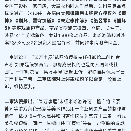
全国开设数十家门店，大量收购同人作品后，贴附自家品牌
标识进行二次包装，
在店内大规模销售未经官方授权的《原
神》《崩坏：星穹铁道》《未定事件簿》《绝区零》《崩坏
3》等游戏周边产品。
商品类型涵盖徽章、立牌、摆件等，
涉及141个游戏角色、共计1500余款商品。米哈游随即对涉
案3家公司及2名投资人提起诉讼，并同步申请财产保全。
一审诉讼中，“某万事屋”试图将侵权责任推卸给二创作者，
声称“如果是侵权商品，那构成侵权的也是同人画师或社
团”。一审判决后，某万事屋”提起上诉，辩称自身仅为寄售
方而非生产者。
二审法院对上述主张均予以否定，驳回上
诉，维持原判。
二审法院指出，
“某万事屋”未经米哈游许可，擅自将《原
神》等游戏角色形象等美术作品用于商业周边产品的制作与
销售，依据《中华人民共和国著作权法》第五十二条，构成
著作权侵权；同时，其擅自使用“原神”等有一定影响的游戏
名称及角色名称，足以引人误认为商品来源于米哈游或与其