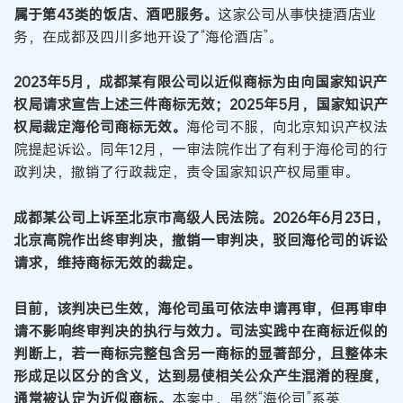
属于第43类的饭店、酒吧服务。
这家公司从事快捷酒店业
务，在成都及四川多地开设了“海伦酒店”。
2023年5月，成都某有限公司以近似商标为由向国家知识产
权局请求宣告上述三件商标无效；2025年5月，国家知识产
权局裁定海伦司商标无效。
海伦司不服，向北京知识产权法
院提起诉讼。同年12月，一审法院作出了有利于海伦司的行
政判决，撤销了行政裁定，责令国家知识产权局重审。
成都某公司上诉至北京市高级人民法院。2026年6月23日，
北京高院作出终审判决，撤销一审判决，驳回海伦司的诉讼
请求，维持商标无效的裁定。
目前，该判决已生效，海伦司虽可依法申请再审，但再审申
请不影响终审判决的执行与效力。司法实践中在商标近似的
判断上，若一商标完整包含另一商标的显著部分，且整体未
形成足以区分的含义，达到易使相关公众产生混淆的程度，
通常被认定为近似商标。
本案中，虽然“海伦司”系英