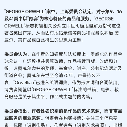
“GEORGE ORWELL”案中，上诉委员会认定，对于第9、16
及41类中以“内容”为核心特征的商品和服务，
“GEORGE
ORWELL”标志将被相关公众立即且明确地理解为指代这位
著名英国作家，从而固有地指示该等商品和服务以乔治·奥
威尔、其作品或由此衍生的思想为主题。
委员会认为，
在作者的知名度与认知度上，奥威尔的作品全
球公认，广泛教授并频繁改编，作品持续再版、改编和分
析；以奥威尔命名的奖项、基金会、讲座、公共纪念活动及
街道名称；奥威尔去世至今逾75年，声誉持久不
衰；“Orwellian”已进入英语词典，作为形容词和名词使用，
消费者期望以“GEORGE ORWELL”标注的书籍、电影、教
育服务是关于其生平、作品或主题的的内容。
委员会指出，作者姓名识别的是作品的艺术来源，而非商品
或服务的商业来源。
消费者在购买书籍时关注三个信息要
素：标题（识别作品）、作者姓名（识别艺术来源）、出版