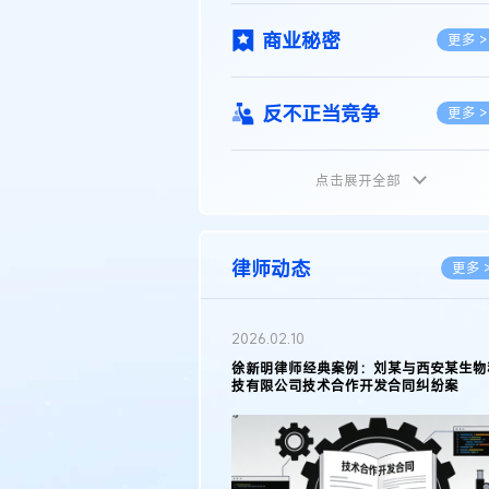
商业秘密
更多 >
反不正当竞争
更多 >
点击展开全部
植物新品种
更多 >
地理标志
更多 >
律师动态
更多 
集成电路布图设计
更多 >
2026.02.10
权律师徐新明接受《中国经营
徐新明律师经典案例：刘某与西安某生物
技术革新下知识产权保护面临新
技有限公司技术合作开发合同纠纷案
技术合同
策略
更多 >
传统文化
更多 >