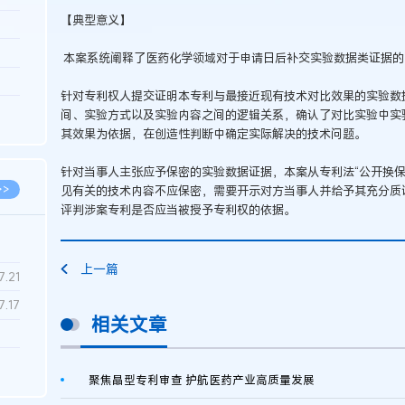
【典型意义】
3.26
8.06
本案系统阐释了医药化学领域对于申请日后补交实验数据类证据的
8.04
针对专利权人提交证明本专利与最接近现有技术对比效果的实验数
8.04
间、实验方式以及实验内容之间的逻辑关系，确认了对比实验中实
其效果为依据，在创造性判断中确定实际解决的技术问题。
8.03
针对当事人主张应予保密的实验数据证据，本案从专利法“公开换保
>>
见有关的技术内容不应保密，需要开示对方当事人并给予其充分质
评判涉案专利是否应当被授予专利权的依据。
上一篇
7.28
7.21
7.17
相关文章
7.02
聚焦晶型专利审查 护航医药产业高质量发展
6.22