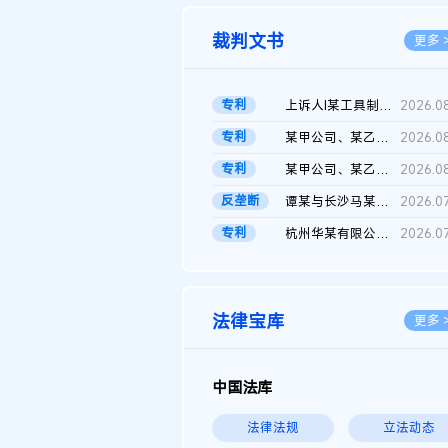
裁判文书
更多 
专利
上诉人I某工具制品有限公司与被上诉人程某及一审被告中华人民共和...
2026.0
专利
某甲公司、某乙公司、某丙公司申请诉前行为保全复议裁定书
2026.0
专利
某甲公司、某乙公司、官某与某丙公司专利申请权权属纠纷 二审判决...
2026.0
反垄断
谭某与长沙马某堆农产品股份有限公司滥用市场支配地位纠纷二审裁...
2026.0
专利
杭州华某有限公司与菲某有限公司侵害发明专利权纠纷
2026.0
法律宝库
更多 
中国法库
法律法规
立法动态