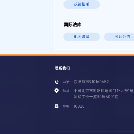
政策指引
国际法库
他国法律
国际公约
联系我们
徐律师13910160652
电话：
中国北京市朝阳区建国门外大街1号
地址：
贸写字楼一座30层3001室
10020
邮编：