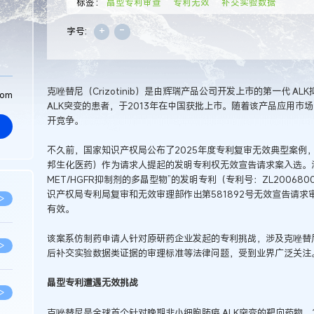
标签：
晶型专利审查
专利无效
补交实验数据
+
-
字号:
克唑替尼（Crizotinib）是由辉瑞产品公司开发上市的第一代 
com
ALK突变的患者，于2013年在中国获批上市。随着该产品应用
开竞争。
不久前，国家知识产权局公布了2025年度专利复审无效典型案例
邦生化医药）作为请求人提起的发明专利权无效宣告请求案入选。涉
MET/HGFR抑制剂的多晶型物”的发明专利（专利号：ZL20068
识产权局专利局复审和无效审理部作出第581892号无效宣告请
>
有效。
该案系仿制药申请人针对原研药企业发起的专利挑战，涉及克唑替
>
后补交实验数据类证据的审理标准等法律问题，受到业界广泛关注
晶型专利遭遇无效挑战
>
克唑替尼是全球首个针对晚期非小细胞肺癌 ALK突变的靶向药物，2