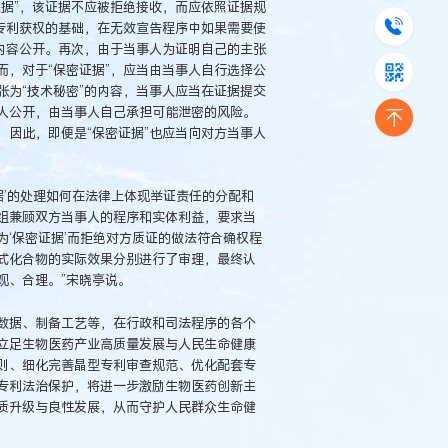
据”，该证据不应被拒绝接收，而应依照证据规
专利获权的基础，在无效宣告程序中如果需要使
内容公开。再次，由于当事人为证明自己的主张
，对于“保密证据”，应当由当事人自行选择公
为“技术秘密”的内容，当事人应当在证据提交
人公开，由当事人自己承担可能泄密的风险。
因此，即便是“保密证据”也应当向对方当事人
据’的处理如何在法律上体现举证责任的分配和
组兼顾双方当事人的程序和实体利益，要求当
‘保密证据’而拒绝对方质证的做法符合确权程
式化合物的实际效果分别进行了审理，最终认
观、合理。”宋晓亭说。
数据、制备工艺等，在行政和司法程序的各个
立足生物医药产业高质量发展与人民生命健康
则、细化完善晶型专利审查规范、优化配套专
专利法治保护，将进一步激励生物医药创新主
质升级与良性发展，从而守护人民群众生命健