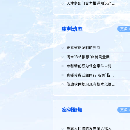
2026.0
天津多部门合力推进知识产权保护工作
2026.0
审判动态
更多 
要素省略发明的判断
2026.0
淘宝“B站推荐”店铺刷量案维持原判，两被告连带赔偿150万元
2026.0
专利诉前行为保全案件中对仿制药申请人曾作出三类声明的考量及违...
2026.0
直播带货诋毁同行 所谓“临场发挥”不免责
2026.0
借助软件复现现有技术以确认相关参数特征是否被公开
2026.0
案例聚焦
更多 
最高人民法院发布第六批人民法院种业知识产权司法保护典型案例 含...