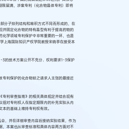
.3已保护期限届满，涉案专利（化合物晶体专利）即将
内部分子排列结构和堆积方式不同而形成的，在
现并固定化合物的特有晶型有利于提高药物的
药化学领域专利保护中非常重要的一环，也是
济大学上海国际知识产权学院教授宋晓亭在接受本
-3的技术方案公开不充分、权利要求1-3保护
该专利保护的化合物较之请求人主张的最接近
《专利审查指南》的相关具体规定并结合现有
议组对专利权人在指定期限内的补充实验从内
文本的基础上维持专利权有效。
机会，并在详细审查内容后接纳实验结果，作为
据，本案也从审查标准和具体内容两方面对不