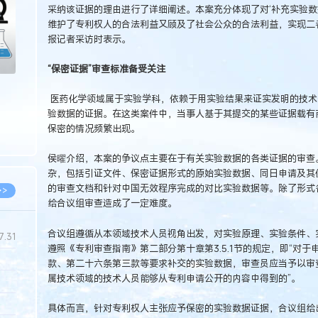
采纳该证据的理由进行了详细阐述。本案充分体现了对‘补充实验数
维护了专利权人的合法利益又顾及了社会公众的合法利益，实现二
报记者采访时表示。
“保密证据”审查标准备受关注
医药化学领域属于实验学科，依赖于用实验结果来证实发明的技术
验数据的证据。在这类案件中，当事人基于其提交的某些证据载有
保密的情况频繁出现。
侯曜介绍，本案的争议点主要在于有关实验数据的各类证据的审查
杂，包括引证文件、保密证据形式的原始实验数据、同日申请及其
的审查文档和针对中国无效程序完成的对比实验数据等。除了形式
>>
给合议组审查造成了一定难度。
合议组遵循从本领域技术人员视角出发，对实验原理、实验条件、
7.31
遵照《专利审查指南》第二部分第十章第3.5.1节的规定，即“对
款、第二十六条第三款等要求补交的实验数据，审查员应当予以审
属技术领域的技术人员能够从专利申请公开的内容中得到的”。
5.14
5.08
具体而言，针对专利权人主张应予保密的实验数据证据，合议组给