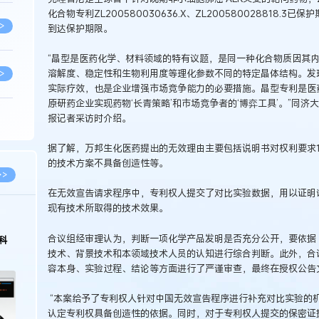
化合物专利ZL200580030636.X、ZL200580028818
>
到达保护期限。
“晶型是医药化学、材料领域的特有议题，是同一种化合物质因其
溶解度、稳定性和生物利用度等理化参数不同的特定晶体结构。发
>
实际疗效，也是企业增强市场竞争能力的必要措施。晶型专利是医
原研药企业实现药物‘长青策略’和市场竞争者的‘博弈工具’。”同
报记者采访时介绍。
>
据了解，万邦生化医药提出的无效理由主要包括说明书对权利要求1
的技术方案不具备创造性等。
>
>>
在无效宣告请求程序中，专利权人提交了对比实验数据，用以证明
现有技术所取得的技术效果。
>
合议组经审理认为，判断一项化学产品发明是否充分公开，要依据
科
技术、背景技术和本领域技术人员的认知进行综合判断。此外，合
>
容本身、实验过程、结论等方面进行了严谨审查，最终在授权公告
“本案给予了专利权人针对中国无效宣告程序进行补充对比实验的
>
认定专利权具备创造性的依据。同时，对于专利权人提交的保密证