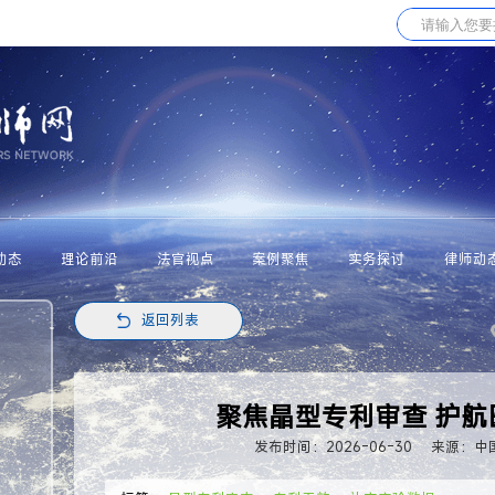
动态
理论前沿
法官视点
案例聚焦
实务探讨
律师动
返回列表
聚焦晶型专利审查 护航
发布时间：2026-06-30
来源：中