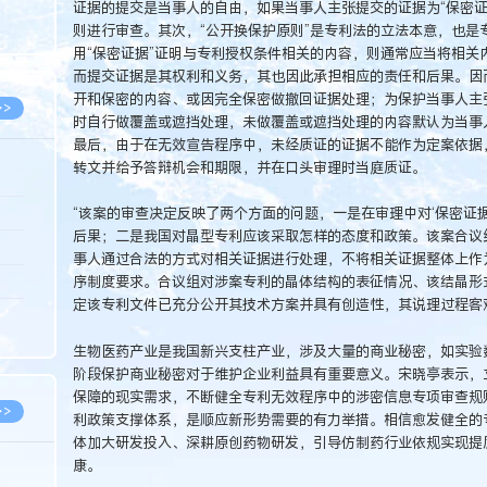
证据的提交是当事人的自由，如果当事人主张提交的证据为“保密证
8.05
则进行审查。其次，“公开换保护原则”是专利法的立法本意，也是
8.05
用“保密证据”证明与专利授权条件相关的内容，则通常应当将相关
而提交证据是其权利和义务，其也因此承担相应的责任和后果。因而
开和保密的内容、或因完全保密做撤回证据处理；为保护当事人主张
>>
时自行做覆盖或遮挡处理，未做覆盖或遮挡处理的内容默认为当事
最后，由于在无效宣告程序中，未经质证的证据不能作为定案依据，
转文并给予答辩机会和期限，并在口头审理时当庭质证。
8.06
“该案的审查决定反映了两个方面的问题，一是在审理中对‘保密证
后果；二是我国对晶型专利应该采取怎样的态度和政策。该案合议
8.05
事人通过合法的方式对相关证据进行处理，不将相关证据整体上作为
8.05
序制度要求。合议组对涉案专利的晶体结构的表征情况、该结晶形
定该专利文件已充分公开其技术方案并具有创造性，其说理过程客
8.04
8.04
生物医药产业是我国新兴支柱产业，涉及大量的商业秘密，如实验
阶段保护商业秘密对于维护企业利益具有重要意义。宋晓亭表示，
保障的现实需求，不断健全专利无效程序中的涉密信息专项审查规
>>
利政策支撑体系，是顺应新形势需要的有力举措。相信愈发健全的
体加大研发投入、深耕原创药物研发，引导仿制药行业依规实现提
康。