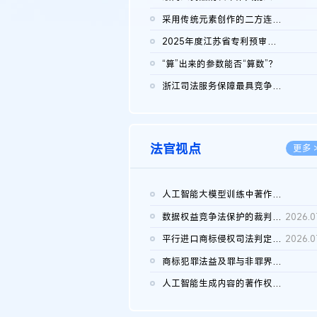
2026.0
采用传统元素创作的二方连续装饰图案作品的独创性及侵权对比认定
2026.0
2025年度江苏省专利预审典型案例
2026.0
“算”出来的参数能否“算数”？
2026.0
浙江司法服务保障最具竞争力营商环境建设典型案例（第二批）含侵...
2026.0
法官视点
更多 
人工智能大模型训练中著作权的合理使用
2026.0
数据权益竞争法保护的裁判路径构建
2026.0
平行进口商标侵权司法判定规则的困境与纾解
2026.0
商标犯罪法益及罪与非罪界限研究
2026.0
人工智能生成内容的著作权司法认定：演进逻辑、现实困境与规则建...
2026.0