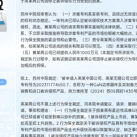
于英某两公司因停止被诉侵权行为受到的损害。
苏州中院经审查认为：（一）涉案专利系发明专利，且经过无效宣
的权利状态稳定。一审判决已经认定被诉侵权技术方案落入涉案专
侵权，因此，赛某两公司的请求具有事实基础和法律依据。（二）
系，不立即采取措施将导致涉案专利产品的市场份额被大幅抢占，
行为保全措施的紧迫性和必要性。（三）责令英某两公司停止被诉
务，给英某两公司造成的损失有限且可以预见。（四）本案采取行
（五）赛某两公司已经提供人民币1000万元（本裁定书所涉货币
裁定执行过程中，如有证据证明英某两公司因停止被诉侵权行为导
加相应的担保。
综上，苏州中院裁定：“被申请人英某中国公司、英某无锡公司立
>>
专利号为202311774650.7、名称为‘一种GaN功率器件及其
销售和进口被诉侵权产品，效力维持至（2024）苏05民初1430
英某两公司不服上述行为保全裁定，向本院申请复议，请求：撤销
请。事实和理由：（一）行为保全裁定关于损害具有紧迫性且难以
8.07
司已经或者可能受到难以弥补的损害。1.被诉侵权产品上市后，赛
5.14
反而呈现上升趋势。2.行为保全裁定关于被诉侵权产品具有市场结
专利产品的市场份额因产品迭代升级快而难以恢复等认定，缺乏事
5.08
具有事实基础。1.被诉侵权产品缺少涉案专利“至少一层钝化层”和“