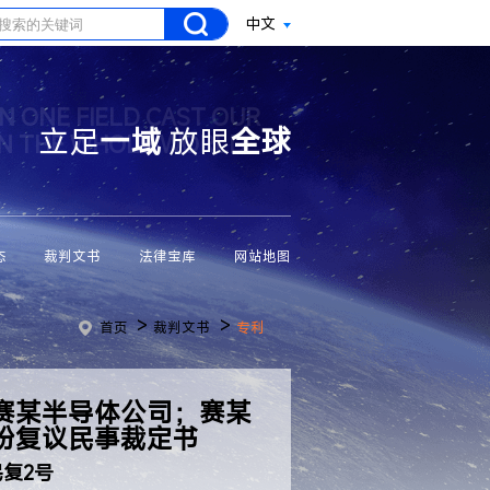
中文
N ONE FIELD CAST OUR
立足
一域
放眼
全球
ON THE WHOLE WORLD
态
裁判文书
法律宝库
网站地图
>
>
首页
裁判文书
专利
赛某半导体公司；赛某
纷复议民事裁定书
民复2号