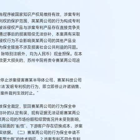
告程序被国家知识产权局维持有效，涉案专利
利权的保护范围，英某两公司的行为构成专利
被诉侵权产品与涉案专利产品存在直接竞争关
通过事后的损害赔偿无法弥补，本案具有采取
侵权行为不会影响英某两公司的其他产品业
为保全措施不涉及损害社会公共利益的问题。
，除特别注明外，均为人民币）现金担保。在本
致更大损失的，苏州中院将责令赛某两公司追
即停止涉案侵害赛某半导体公司、赛某科技公司
制备方法’发明专利权的行为，即立即停止许诺销售、
号案件裁判生效时止。”
该保全裁定，驳回赛某两公司的行为保全申
弥补的认定有误，现有证据无法证明赛某两公
某两公司的市场份额和经营情况并未受到影响，
构层面的“黏性”、下游客户存在切换成本、涉案
实依据。（二）赛某两公司的行为保全申请不
膜厚比例”的技术特征。2.涉案专利不符合专利