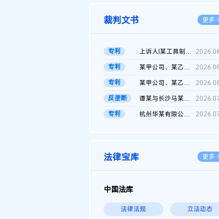
裁判文书
更多 
专利
上诉人I某工具制品有限公司与被上诉人程某及一审被告中华人民共和...
2026.0
专利
某甲公司、某乙公司、某丙公司申请诉前行为保全复议裁定书
2026.0
专利
某甲公司、某乙公司、官某与某丙公司专利申请权权属纠纷 二审判决...
2026.0
反垄断
谭某与长沙马某堆农产品股份有限公司滥用市场支配地位纠纷二审裁...
2026.0
专利
杭州华某有限公司与菲某有限公司侵害发明专利权纠纷
2026.0
法律宝库
更多 
中国法库
法律法规
立法动态