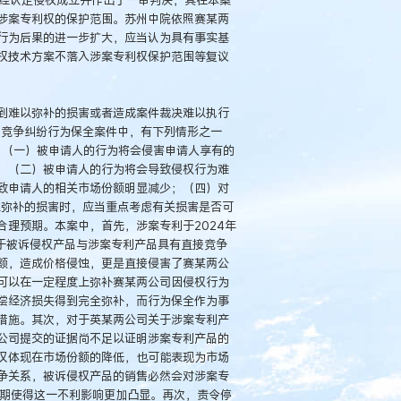
涉案专利权的保护范围。苏州中院依照赛某两
行为后果的进一步扩大，应当认为具有事实基
权技术方案不落入涉案专利权保护范围等复议
到难以弥补的损害或者造成案件裁决难以执行
当竞争纠纷行为保全案件中，有下列情形之一
：（一）被申请人的行为将会侵害申请人享有的
；（二）被申请人的行为将会导致侵权行为难
致申请人的相关市场份额明显减少；（四）对
以弥补的损害时，应当重点考虑有关损害是否可
理预期。本案中，首先，涉案专利于2024年
由于被诉侵权产品与涉案专利产品具有直接竞争
额，造成价格侵蚀，更是直接侵害了赛某两公
可以在一定程度上弥补赛某两公司因侵权行为
偿经济损失得到完全弥补，而行为保全作为事
措施。其次，对于英某两公司关于涉案专利产
公司提交的证据尚不足以证明涉案专利产品的
仅体现在市场份额的降低，也可能表现为市场
争关系，被诉侵权产品的销售必然会对涉案专
周期使得这一不利影响更加凸显。再次，责令停