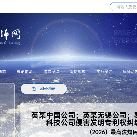
BASE O
EYES 
动态
理论前沿
法官视点
案例聚焦
实务探讨
律师动
返回列表
英某中国公司；英某无锡公司；
科技公司侵害发明专利权纠
（2026）最高法知