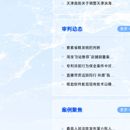
2026.0
天津高院关于调整天津滨海高新技术产业开发区华苑科技园一审普通...
2026.0
审判动态
更多 
要素省略发明的判断
2026.0
淘宝“B站推荐”店铺刷量案维持原判，两被告连带赔偿150万元
2026.0
专利诉前行为保全案件中对仿制药申请人曾作出三类声明的考量及违...
2026.0
直播带货诋毁同行 所谓“临场发挥”不免责
2026.0
借助软件复现现有技术以确认相关参数特征是否被公开
2026.0
案例聚焦
更多 
最高人民法院发布第六批人民法院种业知识产权司法保护典型案例 含...