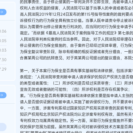
的民事责任，由于停止侵害的一审判决并不立即生效，而被申请人
权利人合法权益的侵害，人民法院可以基于当事人的申请或者在必
>>
高人民法院2019年12月24日发布的第115号指导性案例的裁判
诉侵权行为的行为保全具有独立价值。当事人既申请责令停止被诉
院认为需要作出停止侵害先行判决的，应当同时对行为保全申请予
8.06
裁定。”而依据《最高人民法院关于案例指导工作的规定》第七条
人民法院审判类似案例时应当参照。因此，对于人民法院经审理在
8.05
停止侵害的行为保全措施的，由于案件已经经过实体审理，行为保
8.03
为保全复议审查阶段，除非有明确的相反证据或者充分理由，一般
合赛某两公司的抗辩意见，对于英某两公司提出的复议理由，本院
7.30
7.29
第一，关于本案行为保全是否具有事实基础和法律依据，包括涉案
条规定：“人民法院审查判断申请人请求保护的知识产权效力是否
的类型或者属性；（二）所涉权利是否经过实质审查；（三）所涉
宣告无效或者撤销的可能性；（四）所涉权利是否存在权属争议；
>>
素。”行为保全是否具有事实基础和法律依据主要是指申请人主张
请人是否提供证据证明被申请人实施了被诉侵权行为，并不要求申
中，一方面，涉案专利系经过国家知识产权局实质审查的发明专利
知识产权局和北京知识产权法院均认定涉案专利权有效，虽然有关
专利权效力尚属具有稳定性。另一方面，采取行为保全措施并不要
权的保护范围为前提。虽然英某两公司对被诉侵权技术方案是否具
层”和“膜厚比例”等技术特征提出异议，但苏州中院经过实体审理