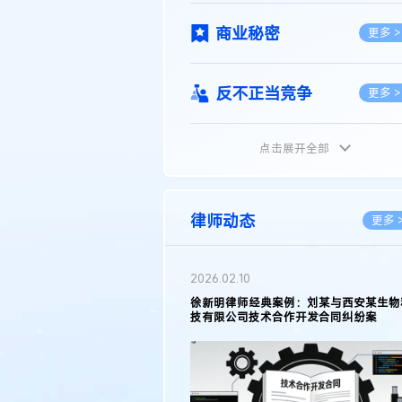
商业秘密
更多 >
反不正当竞争
更多 >
点击展开全部
植物新品种
更多 >
地理标志
更多 >
律师动态
更多 
集成电路布图设计
更多 >
2026.02.10
权律师徐新明接受《中国经营
徐新明律师经典案例：刘某与西安某生物
技术革新下知识产权保护面临新
技有限公司技术合作开发合同纠纷案
技术合同
策略
更多 >
传统文化
更多 >