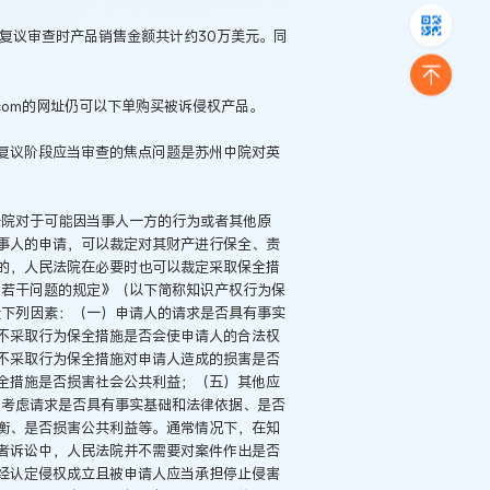
次复议审查时产品销售金额共计约30万美元。同
on.com的网址仍可以下单购买被诉侵权产品。
复议阶段应当审查的焦点问题是苏州中院对英
法院对于可能因当事人一方的行为或者其他原
事人的申请，可以裁定对其财产进行保全、责
的，人民法院在必要时也可以裁定采取保全措
律若干问题的规定》（以下简称知识产权行为保
量下列因素：（一）申请人的请求是否具有事实
不采取行为保全措施是否会使申请人的合法权
不采取行为保全措施对申请人造成的损害是否
全措施是否损害社会公共利益；（五）其他应
合考虑请求是否具有事实基础和法律依据、是否
衡、是否损害公共利益等。通常情况下，在知
者诉讼中，人民法院并不需要对案件作出是否
经认定侵权成立且被申请人应当承担停止侵害