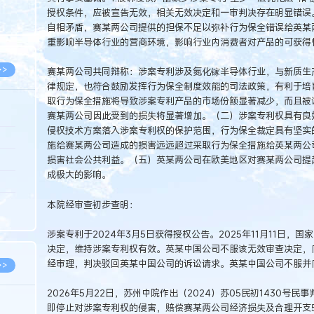
8.07
授权条件，应被宣告无效，相关无效决定和一审判决存在明显错误。
自相矛盾，赛某两公司提供的担保不足以弥补行为保全错误给英某
8.07
重影响半导体行业的营商环境，影响行业内消费者对产品的可获得
>>
赛某两公司共同辩称：涉案专利涉及氮化镓半导体行业，与新质生
律规定，也符合鼓励发挥行为保全制度效能的司法政策，有利于培
取行为保全措施将导致涉案专利产品的市场份额显著减少，而且被
赛某两公司因此受到的损失将显著增加。（二）涉案专利权具有良
侵权技术方案落入涉案专利权的保护范围，行为保全裁定具有坚实
8.06
施给赛某两公司造成的损害远远超过采取行为保全措施给英某两公
8.05
损害社会公共利益。（五）英某两公司在欧美地区对赛某两公司提
成极大的影响。
8.05
8.04
本院经审查初步查明：
8.04
涉案专利于2024年3月5日获得授权公告。2025年11月11日，国
决定，维持涉案专利权有效。英某中国公司不服该无效审查决定，
经审理，判决驳回英某中国公司的诉讼请求。英某中国公司不服并
>>
2026年5月22日，苏州中院作出（2024）苏05民初1430
即停止对涉案专利权的侵害，赔偿赛某两公司经济损失及合理开支5