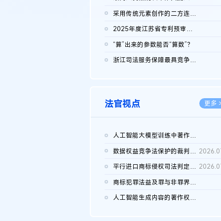
2026.0
采用传统元素创作的二方连续装饰图案作品的独创性及侵权对比认定
2026.0
2025年度江苏省专利预审典型案例
2026.0
“算”出来的参数能否“算数”？
2026.0
浙江司法服务保障最具竞争力营商环境建设典型案例（第二批）含侵...
2026.0
法官视点
更多 
人工智能大模型训练中著作权的合理使用
2026.0
数据权益竞争法保护的裁判路径构建
2026.0
平行进口商标侵权司法判定规则的困境与纾解
2026.0
商标犯罪法益及罪与非罪界限研究
2026.0
人工智能生成内容的著作权司法认定：演进逻辑、现实困境与规则建...
2026.0