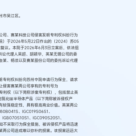
州市吴江区。
公司、赛某科技公司侵害发明专利权纠纷行为
2026年5月22日作出的（2024）苏05
复议。本院于2026年6月3日立案后，依法组
托诉讼代理人吴超、胡颖华，英某无锡公司的委
詹某、杨璞以及赛某股份公司的委托诉讼代理
明专利权纠纷向苏州中院申请行为保全，请求
止侵害赛某两公司享有的专利号为
”发明专利权（以下简称涉案专利权），包括禁止英
系列氮化镓半导体产品（以下简称被诉侵权产
有较强稳定性，具有极高商业价值。英某两公
41S、IGC019S06S1、
1、IGB070S10S1、IGC090S20S1、
利侵权。如不采取行为保全措施，被诉侵权产品将迅速
某两公司造成难以弥补的损害。该损害远远大