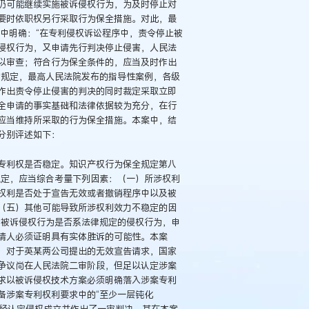
仍可能继续实施被诉侵权行为，为及时停止对
要时依职权另行采取行为保全措施。对此，最
要点中明确：“在专利侵权诉讼程序中，责令停止被
侵权行为，又申请先行判决停止侵害，人民法
以审查；符合行为保全条件的，应当及时作出
的规定，最高人民法院发布的指导性案例，各级
作出责令停止侵害的判决的同时裁定采取立即
全申请的事实基础和法律依据较为充分，在行
应当维持所采取的行为保全措施。本案中，结
分别评述如下：
专利权是否稳定。知识产权行为保全规定第八
稳定，应当综合考量下列因素：（一）所涉权利
权利是否处于宣告无效或者撤销程序中以及被
（五）其他可能导致所涉权利效力不稳定的因
的被诉侵权行为是否系法律规定的侵权行为，申
请人必须证明具有实体胜诉的可能性。本案
，对于英某两公司提出的无效宣告请求，国家
争议尚在人民法院二审阶段，但足以认定涉案
求以被诉侵权技术方案必须明确落入涉案专利
备涉案专利权利要求中的“至少一层钝化
已经认定侵权成立并作出了一审判决，其在本案