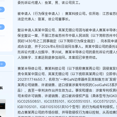
委托诉讼代理人：詹某，男，该公司员工。
>
被申请人（行为保全申请人）：赛某科技公司。住所地：江苏省苏
法定代表人：骆某，该公司董事长。
>
复议申请人英某中国公司、英某无锡公司因与被申请人赛某半导体
保全复议一案，不服江苏省苏州市中级人民法院（以下简称苏州中院）于
民初1430号之二民事裁定（以下简称行为保全裁定），向本院申请
>
成合议庭，并于2026年6月8日询问当事人。英某中国公司的委
托诉讼代理人倪振华、李兴斌，赛某半导体公司的委托诉讼代理人
人张焕宇、王素远到庭参加询问。本案现已审查终结。
>
>>
赛某半导体公司、赛某科技公司（以下统称赛某两公司）因侵害发
责令英某中国公司、英某无锡公司（以下统称英某两公司）立即停
202311774650.7、名称为“一种GaN功率器件及其制备方法
>
某两公司销售、许诺销售、进口侵害涉案专利权的CoolGaNG3
科
品），直至一审判决作出并生效为止。事实和理由：涉案专利权具
司未经许可销售、许诺销售、进口被诉侵权产品（具体型号为IGK080B0
>
IGC025S08S1、IGC033S101、IGC033S10S1、IGC037S12S
IGB110S101、IGB110S10S1共10个型号）的行为构成专
抢占赛某两公司的市场份额，并导致侵权行为难以控制，从而给赛
>