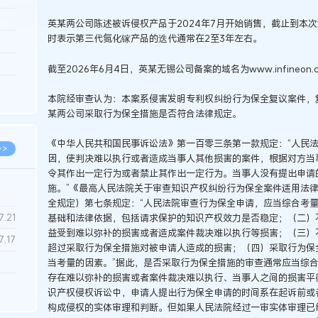
3.26
英某两公司陈述被诉侵权产品于2024年7月开始销售，截止到本
时表示第三代氮化镓产品的迭代通常在2至3年左右。
8.06
8.04
截至2026年6月4日，英某无锡公司备案的域名为www.infine
8.04
本院经审查认为：本案系侵害发明专利权纠纷行为保全复议案件，
8.03
某两公司采取行为保全措施是否符合法律规定。
《中华人民共和国民事诉讼法》第一百零三条第一款规定：“人民
>>
因，使判决难以执行或者造成当事人其他损害的案件，根据对方当
令其作出一定行为或者禁止其作出一定行为。当事人没有提出申请
施。”《最高人民法院关于审查知识产权纠纷行为保全案件适用法
全规定）第七条规定：“人民法院审查行为保全申请，应当综合考
7.28
7.21
基础和法律依据，包括请求保护的知识产权效力是否稳定；（二）
益受到难以弥补的损害或者造成案件裁决难以执行等损害；（三）
7.17
超过采取行为保全措施对被申请人造成的损害；（四）采取行为保
当考量的因素。”据此，是否采取行为保全措施的审查通常应当综
存在难以弥补的损害或者案件裁决难以执行、当事人之间的损害平
7.02
识产权侵权诉讼中，申请人提出行为保全申请的时间系在起诉前或
6.22
构成侵权的实体审理和判断。但如果人民法院经过一审实体审理已