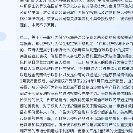
中所提出的异议在目前尚不足以认定被诉侵权技术方案明显不落入
公司的申请，对英某两公司采取行为保全措施以及时制止被诉侵权
础和法律依据。英某两公司有关涉案专利不具备授权条件、被诉侵
理由，本院不予支持。
第二，关于不采取行为保全措施是否会使赛某两公司的合法权益受
等损害。知识产权行为保全规定第十条规定：“在知识产权与不正
的，应当认定属于民事诉讼法民事诉讼法规定的‘难以弥补的损害’
商誉或者发表权、隐私权等人身性质的权利且造成无法挽回的损害
以控制且显著增加申请人损害；（三）被申请人的侵害行为将会导
申请人造成其他难以弥补的损害。”在判断是否会对申请人造成难
以通过金钱赔偿予以弥补以及是否有可以通过执行程序获得清偿的合
3月获得授权后，被诉侵权产品即于2024年7月开始上市销售，
关系，被诉侵权行为的持续发生不仅会抢占涉案专利产品的市场份
司对于涉案专利权享有的独占权益和先发优势。虽然损害赔偿制度
所受到的损失，但市场抢占、先发优势等损害通常难以简单通过赔
前防御机制，对于权利人的保护通常要优于赔偿损失这一事后补救
品市场份额并未下降、产品迭代不会影响市场份额的主张，英某两
市场份额并未下降，而且被诉侵权产品对于市场份额的影响不限于
份额增加幅度的减小。由于被诉侵权产品与涉案专利产品系直接竞
利产品的市场份额造成不利影响，而相关产品2至3年的快速迭代