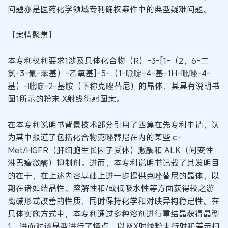
问题亦是医药化学领域专利确权案件中的典型疑难问题。
【案情聚焦】
本专利权利要求1涉及具体化合物（R）-3-[1-（2，6-二
氯-3-氟-苯基）-乙氧基]-5-（1-哌啶-4-基-1H-吡唑-4-
基）-吡啶-2-基胺（下称克唑替尼）的晶体，其具有说明书
图1所示的粉末 X射线衍射图案。
在本专利说明书背景技术部分引用了四篇在先专利申请，认
为其中报道了包括化合物克唑替尼在内的某些 c-
Met/HGFR（肝细胞生长因子受体）激酶和 ALK（间变性
淋巴瘤激酶）抑制剂。进而，本专利说明书记载了其发明目
的在于，在上述内容基础上进一步提供克唑替尼的晶体，以
期在诸如结晶性、溶解性和/或低吸水性等方面获得较之游
离碱形式改善的性质，同时保持化学和对映异构稳定性。在
具体实施方式中，本专利通过多种溶剂进行重结晶获得晶型
1，进而对该晶型进行了熔点，以及X射线粉末衍射和差示扫