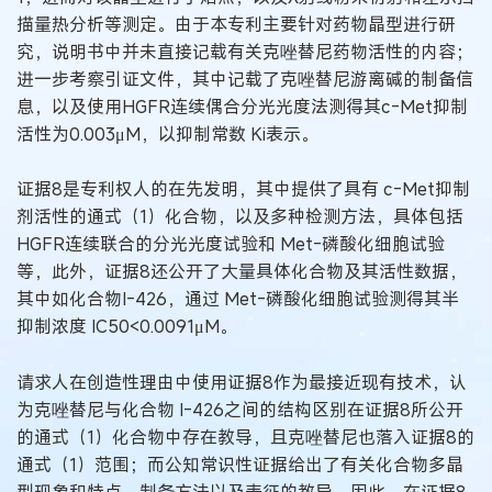
描量热分析等测定。由于本专利主要针对药物晶型进行研
究，说明书中并未直接记载有关克唑替尼药物活性的内容；
进一步考察引证文件，其中记载了克唑替尼游离碱的制备信
息，以及使用HGFR连续偶合分光光度法测得其c-Met抑制
活性为0.003μM，以抑制常数 Ki表示。
证据8是专利权人的在先发明，其中提供了具有 c-Met抑制
剂活性的通式（1）化合物，以及多种检测方法，具体包括
HGFR连续联合的分光光度试验和 Met-磷酸化细胞试验
等，此外，证据8还公开了大量具体化合物及其活性数据，
其中如化合物I-426，通过 Met-磷酸化细胞试验测得其半
抑制浓度 IC50<0.0091μM。
请求人在创造性理由中使用证据8作为最接近现有技术，认
为克唑替尼与化合物 I-426之间的结构区别在证据8所公开
的通式（1）化合物中存在教导，且克唑替尼也落入证据8的
通式（1）范围；而公知常识性证据给出了有关化合物多晶
型现象和特点、制备方法以及表征的教导，因此，在证据8