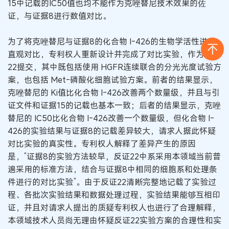
15中记载的IC50值也均不能作为克唑替尼技术效果的佐
证，与证据8进行数值对比。
为了将克唑替尼与证据8的化合物 I-426的生物学活性进行
直观对比，专利权人重新设计并完成了对比实验，作为反证
22提交，其中既包括使用 HGFR连续联合的分光光度试验方
案，也包括 Met-磷酸化细胞试验方案。前者的结果显示，
克唑替尼的 Ki值比化合物 I-426改善两个数量级，并且与引
证文件和证据15的记载也基本一致；后者的结果显示，克唑
替尼的 IC50比化合物 I-426改善一个数量级，但化合物 I-
426的实验结果与证据8的记载差异较大，请求人据此怀疑
对比实验的真实性。专利权人解释了差异产生的原因
是，“证据8的实验方法较早，反证22中系采用本领域当前普
遍采用的标准方法，结合与证据8中相同的细胞系和处理条
件进行的对比实验”。由于反证22清晰完整地记载了实验过
程、各批次实验结果和数据处理过程，实验结果能够互相印
证，并且对请求人提出的质疑专利权人也进行了合理解释，
本领域技术人员尚无理由怀疑反证22实验方案的合理性和实