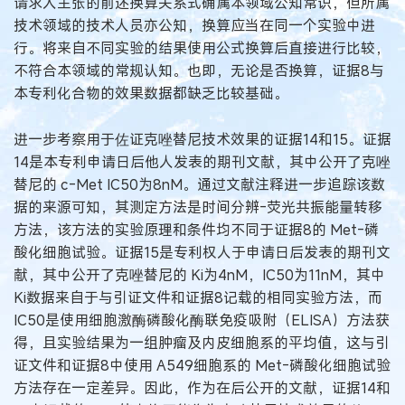
请求人主张的前述换算关系式确属本领域公知常识，但所属
技术领域的技术人员亦公知，换算应当在同一个实验中进
行。将来自不同实验的结果使用公式换算后直接进行比较，
不符合本领域的常规认知。也即，无论是否换算，证据8与
本专利化合物的效果数据都缺乏比较基础。
进一步考察用于佐证克唑替尼技术效果的证据14和15。证据
14是本专利申请日后他人发表的期刊文献，其中公开了克唑
替尼的 c-Met IC50为8nM。通过文献注释进一步追踪该数
据的来源可知，其测定方法是时间分辨-荧光共振能量转移
方法，该方法的实验原理和条件均不同于证据8的 Met-磷
酸化细胞试验。证据15是专利权人于申请日后发表的期刊文
献，其中公开了克唑替尼的 Ki为4nM，IC50为11nM，其中
Ki数据来自于与引证文件和证据8记载的相同实验方法，而
IC50是使用细胞激酶磷酸化酶联免疫吸附（ELISA）方法获
得，且实验结果为一组肿瘤及内皮细胞系的平均值，这与引
证文件和证据8中使用 A549细胞系的 Met-磷酸化细胞试验
方法存在一定差异。因此，作为在后公开的文献，证据14和