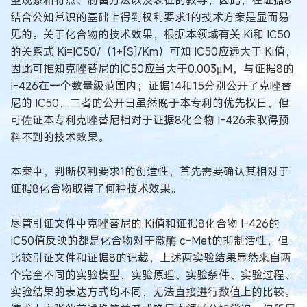
结合公知常识的基础上得到权利要求1的技术方案是显而易
见的。关于化合物的技术效果，根据本领域有关 Ki和 IC50
的关系式 Ki=IC50/（1+[S]/Km）可知 IC50应远大于 Ki值，
因此可推知克唑替尼的IC50应当大于0.003μM，与证据8的
I-426在一个数量级范围内；证据14和15分别公开了克唑替
尼的 IC50，二者的公开日虽然晚于本专利的优先权日，但
可佐证本专利克唑替尼相对于证据8化合物 I-426未取得预
料不到的技术效果。
本案中，判断权利要求1的创造性，首先需要确认其相对于
证据8化合物取得了何种技术效果。
尽管引证文件中克唑替尼的 Ki值和证据8化合物 I-426的
IC50值反映的都是化合物对于激酶 c-Met的抑制活性，但
比较引证文件和证据8的记载，上述两实验结果显然来自两
个完全不同的实验模型，实验原理、实验条件、实验过程、
实验结果的表达方式均不同，无法直接进行数值上的比较。