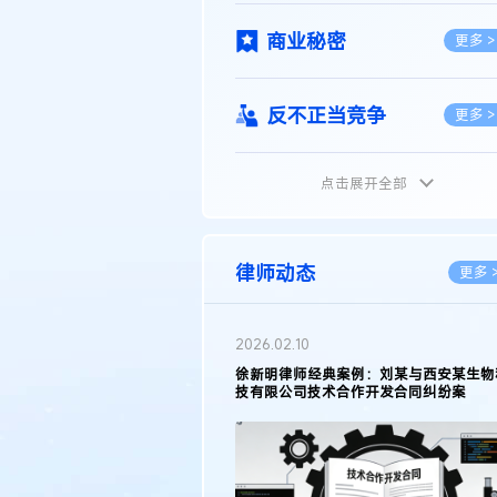
商业秘密
更多 >
反不正当竞争
更多 >
点击展开全部
植物新品种
更多 >
地理标志
更多 >
律师动态
更多 
集成电路布图设计
更多 >
2026.02.10
权律师徐新明接受《中国经营
徐新明律师经典案例：刘某与西安某生物
技术革新下知识产权保护面临新
技有限公司技术合作开发合同纠纷案
技术合同
策略
更多 >
传统文化
更多 >