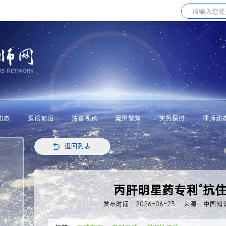
动态
理论前沿
法官视点
案例聚焦
实务探讨
律师动
返回列表
丙肝明星药专利“抗住
发布时间：2026-06-23
来源：中国知