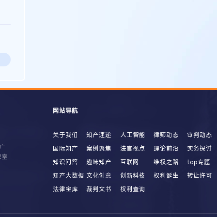
网站导航
关于我们
知产速递
人工智能
律师动态
审判动态
广
国际知产
案例聚焦
法官视点
理论前沿
实务探讨
2室
知识问答
趣味知产
互联网
维权之路
top专题
知产大数据
文化创意
创新科技
权利诞生
转让许可
法律宝库
裁判文书
权利查询