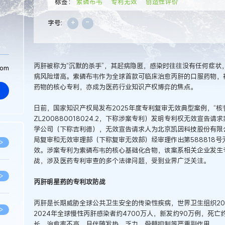
标签：
索磷布韦
专利无效
创造性评价
+
-
字号:
丙肝被称为“沉默的杀手”，其起病隐匿，感染时往往没有任何症状
com
病风险增高。索磷布韦作为全球首款可临床治愈丙肝的口服药物，被
药物的核心专利，亦成为医药行业知识产权博弈的焦点。
日前，国家知识产权局发布2025年度专利复审无效典型案例，“核苷氨基
ZL200880018024.2，下称涉案专利）发明专利权无效宣
学公司（下称吉利德），无效宣告请求人为北京凯因科技股份有限
局复审和无效审理部（下称复审无效部）经审理作出第588818
>
效。涉案专利为索磷布韦的核心基础化合物，该案系相关企业发生
战，涉及医药专利审查的多个法律问题，受到业界广泛关注。
>
丙肝明星药的专利攻防战
丙肝是长期威胁全球公共卫生安全的传染性疾病，世界卫生组织20
>
2024年全球慢性丙肝感染者约4700万人，新发约90万例，死
长，治愈率不高，且伴随发热、乏力、骨髓抑制等严重副作用。