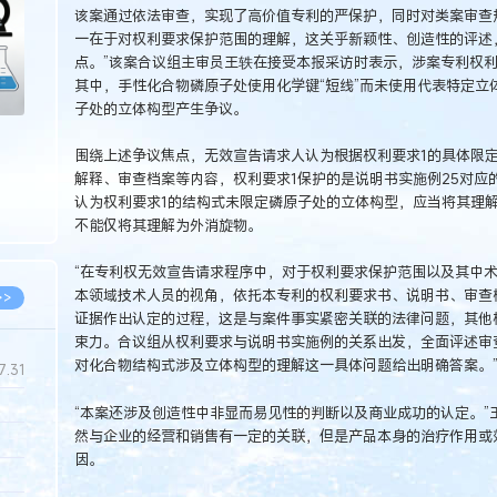
该案通过依法审查，实现了高价值专利的严保护，同时对类案审查
一在于对权利要求保护范围的理解，这关乎新颖性、创造性的评述
点。”该案合议组主审员王轶在接受本报采访时表示，涉案专利权利
其中，手性化合物磷原子处使用化学键“短线”而未使用代表特定立
子处的立体构型产生争议。
围绕上述争议焦点，无效宣告请求人认为根据权利要求1的具体限
解释、审查档案等内容，权利要求1保护的是说明书实施例25对应
认为权利要求1的结构式未限定磷原子处的立体构型，应当将其理
不能仅将其理解为外消旋物。
“在专利权无效宣告请求程序中，对于权利要求保护范围以及其中
本领域技术人员的视角，依托本专利的权利要求书、说明书、审查
>>
证据作出认定的过程，这是与案件事实紧密关联的法律问题，其他
束力。合议组从权利要求与说明书实施例的关系出发，全面评述审
对化合物结构式涉及立体构型的理解这一具体问题给出明确答案。
7.31
“本案还涉及创造性中非显而易见性的判断以及商业成功的认定。”
然与企业的经营和销售有一定的关联，但是产品本身的治疗作用或
5.14
因。
5.08