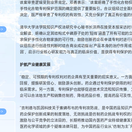
该案审查逻辑受到业界肯定。邓勇表示：“该案明确了手性化合物
8.05
手性化合物专利保护范围的确定提供了重要指引。合议组经过全面
8.05
决定，既严格审查了专利权的有效性，又充分保护了真正有价值的
清华大学法学院知识产权法研究中心秘书长洪燕在接受本报采访时
>>
业解读，明确认定其结构式中磷原子处的‘短线’涵盖了所有可能的
求保护手性化合物家族的可行性，鼓励创新药企在申请专利时进行
议组在进行创造性判断时结合商业成功指出‘产品本身的治疗作用
因’，启示行业核心研发能力与真正的临床价值，是获得专利保护的
8.05
护航产业健康发展
8.05
8.04
“稳定、可预期的专利权利对药企具有至关重要的现实意义。一方
回报，提振研发信心，鼓励源头创新。药企通过专利保护获得的利
8.04
临床需求。另一方面，专利保护也能够促进技术交流和知识传播，
8.03
企可以合法地生产和销售仿制药，降低药品价格，提高药品可及性
“吉利德与凯因科技关于索磷布韦的专利攻防战，是中国药品知识
>>
药企保护创新成果的制度落地，无效挑战是仿制药企挑战专利权的
激励与公平竞争的立法目的，长期将推动国内医药产业持续健康发
医药化学领域的多个疑难法律问题，为中国药品行业从“仿制为主”