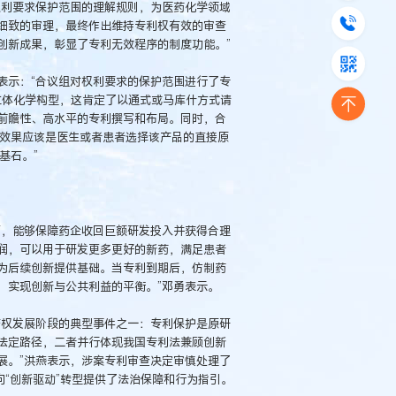
权利要求保护范围的理解规则，为医药化学领域
细致的审理，最终作出维持专利权有效的审查
创新成果，彰显了专利无效程序的制度功能。”
表示：“合议组对权利要求的保护范围进行了专
立体化学构型，这肯定了以通式或马库什方式请
前瞻性、高水平的专利撰写和布局。同时，合
或效果应该是医生或者患者选择该产品的直接原
基石。”
面，能够保障药企收回巨额研发投入并获得合理
润，可以用于研发更多更好的新药，满足患者
为后续创新提供基础。当专利到期后，仿制药
，实现创新与公共利益的平衡。”邓勇表示。
产权发展阶段的典型事件之一：专利保护是原研
法定路径，二者并行体现我国专利法兼顾创新
展。”洪燕表示，涉案专利审查决定审慎处理了
向“创新驱动”转型提供了法治保障和行为指引。