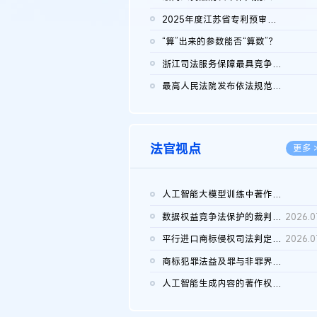
2026.0
2025年度江苏省专利预审典型案例
2026.0
“算”出来的参数能否“算数”？
2026.0
浙江司法服务保障最具竞争力营商环境建设典型案例（第二批）含侵...
2026.0
最高人民法院发布依法规范平台经营、保护消费者合法权益典型案例...
2026.0
法官视点
更多 
人工智能大模型训练中著作权的合理使用
2026.0
数据权益竞争法保护的裁判路径构建
2026.0
平行进口商标侵权司法判定规则的困境与纾解
2026.0
商标犯罪法益及罪与非罪界限研究
2026.0
人工智能生成内容的著作权司法认定：演进逻辑、现实困境与规则建...
2026.0