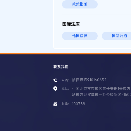
政策指引
国际法库
他国法律
国际公约
联系我们
徐律师13910160652
电话：
中国北京市东城区东长安街1号东方
地址：
场东方经贸城东一办公楼1501-150
100738
邮编：