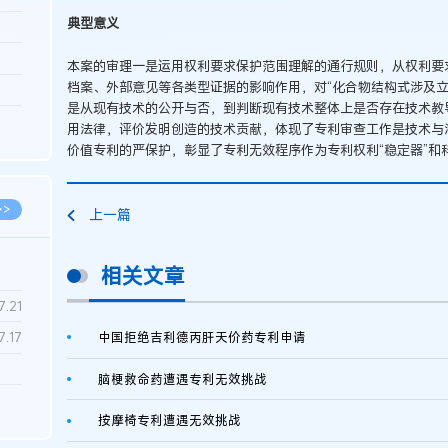
典型意义
3.26
8.04
本案的审理一是运用权利要求保护范围理解的通行规则，从权利要
档案、外部意见等各类型证据的影响作用，对“化合物结构式涉及立
8.04
是从现有技术的公开与否，到判断现有技术整体上是否存在技术教
8.03
用法律，评价发明创造的技术贡献，体现了专利审查工作是技术与
价值专利的严保护，彰显了专利无效程序作为专利权利“稳定器”和科
8.03
>>
上一篇
相关文章
7.28
7.21
中国拒绝吉利德丙肝天价药专利申请
7.17
脑梗救命药遭遇专利无效挑战
7.02
按摩椅专利遭遇无效挑战
6.22