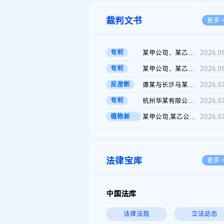
裁判文书
更多 
专利
某甲公司、某乙公司、某丙公司申请诉前行为保全复议裁定书
2026.0
专利
某甲公司、某乙公司、官某与某丙公司专利申请权权属纠纷 二审判决...
2026.0
反垄断
谭某与长沙马某堆农产品股份有限公司滥用市场支配地位纠纷二审裁...
2026.0
专利
杭州华某有限公司与菲某有限公司侵害发明专利权纠纷
2026.0
植物新
某甲公司,某乙公司,某门市部,某丙公司植物新品种临时保护期使用费...
2026.0
品..
法律宝库
更多 
中国法库
法律法规
立法动态