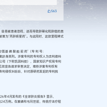
563
，容易被患者忽视，进而导致肝硬化和肝癌的患
誉为“丙肝明星药”。与此同时，这款里程碑式
 磷 酸 酯 前 药”（专 利 号：
告请求案跻身其列。涉案专利的专利权人为吉利德科
公司（下称凯因科技），国家知识产权局专利
号无效宣告请求审查决定，维持涉案专利权有
专利侵权纠纷后，针对原研药发起的专利挑
26年4月发布的《全球肝炎报告》显示，
亡约24万例。在索磷布韦问世前，传统疗法疗程