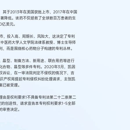
于2013年在美国获批上市，2017年在中国
显著降低。该药不仅拯救了全球数百万患者的生
0亿美元。
上市，投入高、周期长、风险大，这决定了专利
京中医药大学人文学院法律系教授、博士生导师
利，而是围绕核心药物分子构建的专利丛林。
、晶型、制备方法、新用途、联合用药等进行
合物、晶型等多件专利。2020年3月，凯因
权诉讼，在一审法院判定不侵权的情况下，吉
知识产权局提起专利侵权纠纷处理请求，主张凯
案已被受理。
理由是权利要求1不具备专利法第二十二条第二
定的创造性，请求宣告本专利权利要求1-5全部
的审查决定。