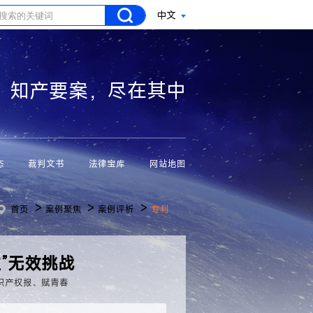
中文
知产要案，尽在其中
态
裁判文书
法律宝库
网站地图
>
>
>
首页
案例聚焦
案例评析
专利
”无效挑战
识产权报、赋青春