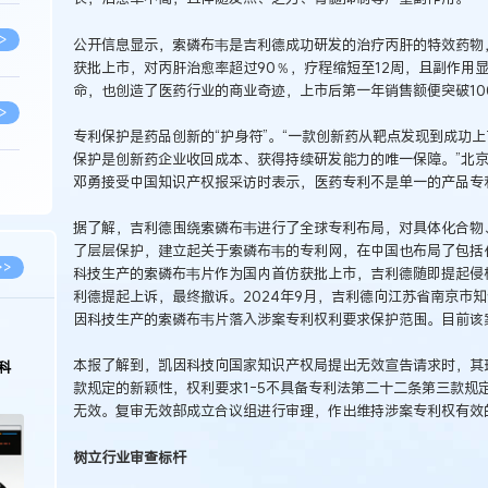
>
公开信息显示，索磷布韦是吉利德成功研发的治疗丙肝的特效药物，其
获批上市，对丙肝治愈率超过90％，疗程缩短至12周，且副作用
命，也创造了医药行业的商业奇迹，上市后第一年销售额便突破10
>
专利保护是药品创新的“护身符”。“一款创新药从靶点发现到成功
保护是创新药企业收回成本、获得持续研发能力的唯一保障。”北
邓勇接受中国知识产权报采访时表示，医药专利不是单一的产品专
>
据了解，吉利德围绕索磷布韦进行了全球专利布局，对具体化合物
了层层保护，建立起关于索磷布韦的专利网，在中国也布局了包括化
>
>>
科技生产的索磷布韦片作为国内首仿获批上市，吉利德随即提起侵
利德提起上诉，最终撤诉。2024年9月，吉利德向江苏省南京市
因科技生产的索磷布韦片落入涉案专利权利要求保护范围。目前该
>
本报了解到，凯因科技向国家知识产权局提出无效宣告请求时，其
科
款规定的新颖性，权利要求1-5不具备专利法第二十二条第三款规
>
无效。复审无效部成立合议组进行审理，作出维持涉案专利权有效
树立行业审查标杆
>