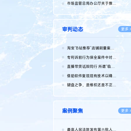
2026.0
市场监管总局办公厅关于推广第一批全国商业秘密保护创新试点典型...
2026.0
审判动态
更多 
淘宝“B站推荐”店铺刷量案维持原判，两被告连带赔偿150万元
2026.0
专利诉前行为保全案件中对仿制药申请人曾作出三类声明的考量及违...
2026.0
直播带货诋毁同行 所谓“临场发挥”不免责
2026.0
借助软件复现现有技术以确认相关参数特征是否被公开
2026.0
键盘之争，是维权还是不正当竞争？
2026.0
案例聚焦
更多 
最高人民法院发布第六批人民法院种业知识产权司法保护典型案例 含...