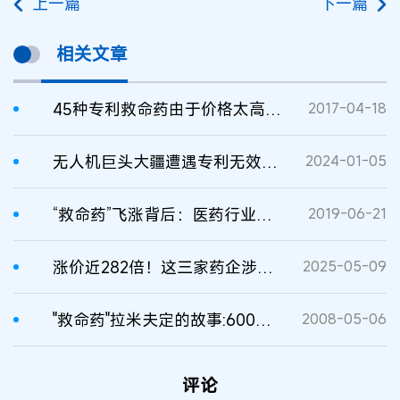
上一篇
下一篇
相关文章
45种专利救命药由于价格太高未入医保
2017-04-18
无人机巨头大疆遭遇专利无效挑战
2024-01-05
“救命药”飞涨背后：医药行业垄断现象频发 相关药企曾被罚千万
2019-06-21
涨价近282倍！这三家药企涉嫌垄断新冠“救命药”被罚
2025-05-09
"救命药"拉米夫定的故事:600万病患求之若渴
2008-05-06
评论