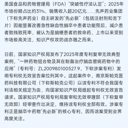
美国食品和药物管理局（FDA）“突破性疗法认定”；2025年
市场份额占比约31%，销售收入超20亿元……先声药业集团
（下称先声药业）自主研发的“先必新”（包括注射剂和舌下
片）因能显著改善急性缺血性脑卒中患者功能预后，减少患
者致残致死率，被认为是脑梗患者的救命药，上市以来受到
市场极高关注，知识产权攻防战亦随之而来。
日前，国家知识产权局发布了2025年度专利复审无效典型
案例，“一种药物组合物及其在制备治疗脑血管病药物中的
应用”（专利号：ZL200980100527.9，下称涉案专利）发
明专利权无效宣告案位列其中。这起案件中，南京斯帕克医
药科技有限公司（下称斯帕克公司）以该专利不符合我国专
利法相关规定为由，向国家知识产权局提起专利权无效宣告
请求。国家知识产权局专利局复审和无效审理部（下称复审
无效部）经审查作出决定，维持该专利权全部有效。涉案专
利正是脑卒中药物“先必新”的核心专利，因而该案受到业界
高度关注。