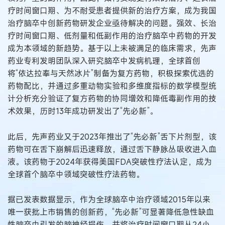
疗时间窗口期、为不耐受患者提供新的治疗方案，成为我国
治疗脑卒中创新药物研发企业亟待解决的问题。强效、长治
疗时间窗口期、低剂量和低副作用的治疗脑卒中药物的开发
成为本领域的新趋势。基于以上未被满足的临床需求，先声
药业专利发明团队深入研究脑卒中发病机理，全球首创
将“依达拉奉与天然冰片”制备为复方药物，积极探索优选的
药物配比，并通过多重动物实验和多维度指标的数学模型统
计分析充分验证了复方药物的协同增效和降低毒副作用的技
术效果，历时13年成功研发出了“先必新”。
此后，先声药业又于2023年推出了“先必新”舌下片剂型，该
药物可在舌下崩解后迅速释放，通过舌下静脉丛吸收进入血
液。该药物于2024年获得美国FDA突破性疗法认定，成为
全球首个脑卒中领域突破性疗法药物。
据已发表数据显示，作为全球脑卒中治疗领域2015年以来
唯一获批上市销售的创新药，“先必新”可显著降低急性缺血
性脑卒中引发的脑神经损伤，并将治疗时间窗口期从24小