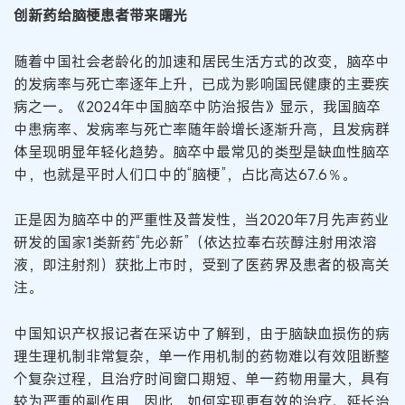
创新药给脑梗患者带来曙光
随着中国社会老龄化的加速和居民生活方式的改变，脑卒中
的发病率与死亡率逐年上升，已成为影响国民健康的主要疾
病之一。《2024年中国脑卒中防治报告》显示，我国脑卒
中患病率、发病率与死亡率随年龄增长逐渐升高，且发病群
体呈现明显年轻化趋势。脑卒中最常见的类型是缺血性脑卒
中，也就是平时人们口中的“脑梗”，占比高达67.6％。
正是因为脑卒中的严重性及普发性，当2020年7月先声药业
研发的国家1类新药“先必新”（依达拉奉右莰醇注射用浓溶
液，即注射剂）获批上市时，受到了医药界及患者的极高关
注。
中国知识产权报记者在采访中了解到，由于脑缺血损伤的病
理生理机制非常复杂，单一作用机制的药物难以有效阻断整
个复杂过程，且治疗时间窗口期短、单一药物用量大，具有
较为严重的副作用，因此，如何实现更有效的治疗、延长治