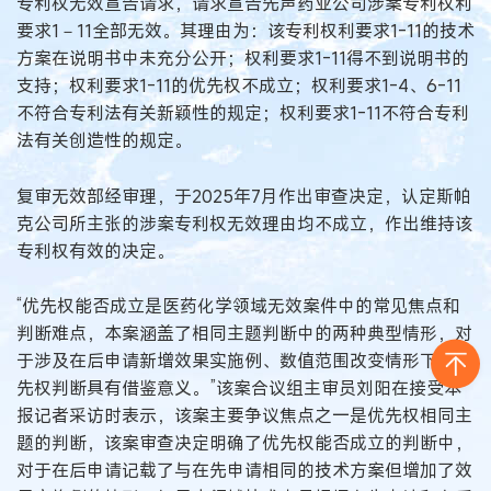
专利权无效宣告请求，请求宣告先声药业公司涉案专利权利
要求1－11全部无效。其理由为：该专利权利要求1-11的技术
方案在说明书中未充分公开；权利要求1-11得不到说明书的
支持；权利要求1-11的优先权不成立；权利要求1-4、6-11
不符合专利法有关新颖性的规定；权利要求1-11不符合专利
法有关创造性的规定。
复审无效部经审理，于2025年7月作出审查决定，认定斯帕
克公司所主张的涉案专利权无效理由均不成立，作出维持该
专利权有效的决定。
“优先权能否成立是医药化学领域无效案件中的常见焦点和
判断难点，本案涵盖了相同主题判断中的两种典型情形，对
于涉及在后申请新增效果实施例、数值范围改变情形下的优
先权判断具有借鉴意义。”该案合议组主审员刘阳在接受本
报记者采访时表示，该案主要争议焦点之一是优先权相同主
题的判断，该案审查决定明确了优先权能否成立的判断中，
对于在后申请记载了与在先申请相同的技术方案但增加了效