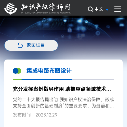
中文
返回栏目
集成电路布图设计
充分发挥案例指导作用 助推重点领域技术创新
党的二十大报告提出“加强知识产权法治保障，形成
支持全面创新的基础制度”的重要要求，为当前和今
后一个时期我国知识产权法治建...
发布时间：2023.12.29