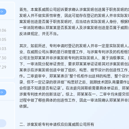
首先，本案系威图公司起诉要求确认涉案发明创造属于职务发明的
>>
发明人并不做实质性审查，因此可能存在登记的发明人并非实际发
案发明创造是否属于职务发明时，应当结合实际发明人身份，根据
一审法院将确认郑某某是否系发明人及涉案发明创造是否属于威图
8.06
反法律规定，并无不当。
8.05
其次，如前所述，专利申请时登记的发明人并非一定是实际发明人
8.03
业，在威图公司从事的是行政管理工作，与涉案专利涉及的机柜框
公司主张郑某某并非涉案发明专利的实际发明人，属于消极事实，
7.30
下，一审法院分配举证责任，要求郑某某举证证明其对涉案发明创
7.29
某表示在涉案发明创造中做了组织、构思、细节设计的创造性工作
作。二审庭审中，郑某某表示“整个机柜作出这样的构思，整个设
录，但不一定记录的很详细”“构思好之后，就跟技术团队商量要作
会但是不知道是否有记录”。在法庭向其释明需要具体举证后，郑某
>>
涉案专利技术的创新活动”。综上，郑某某在一、二审中均未提交
过程中做了哪些具体的创造性工作，因此一审法院确认郑某某并非
依据。
二、涉案发明专利申请权应归属威图公司所有