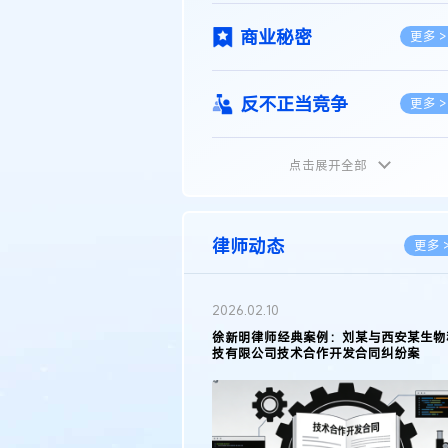
商业秘密
更多 >
反不正当竞争
更多 >
点击展开全部
植物新品种
更多 >
地理标志
更多 >
律师动态
更多 
集成电路布图设计
更多 >
2026.02.10
权律师徐新明接受《中国经营
徐新明律师经典案例：刘某与西安某生物
技术革新下知识产权保护面临新
技有限公司技术合作开发合同纠纷案
技术合同
策略
更多 >
传统文化
更多 >