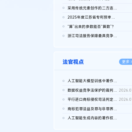
2026.0
采用传统元素创作的二方连续装饰图案作品的独创性及侵权对比认定
2026.0
2025年度江苏省专利预审典型案例
2026.0
“算”出来的参数能否“算数”？
2026.0
浙江司法服务保障最具竞争力营商环境建设典型案例（第二批）含侵...
2026.0
法官视点
更多 
人工智能大模型训练中著作权的合理使用
2026.0
数据权益竞争法保护的裁判路径构建
2026.0
平行进口商标侵权司法判定规则的困境与纾解
2026.0
商标犯罪法益及罪与非罪界限研究
2026.0
人工智能生成内容的著作权司法认定：演进逻辑、现实困境与规则建...
2026.0