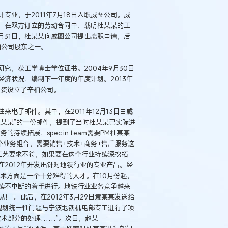
业，于2011年7月18日入职威图公司。威
，在双方订立的劳动合同中，载明杜某某的工
14年3月31日，杜某某向威图公司提出离职申请，后
柏公司股东之一。
究，获工学博士学位证书。2004年9月30日
济状况，编制下一年度的年度计划。2013年
投资设立了辛柏公司。
电子邮件。其中，在2011年12月13日由威
某某”的一份邮件，提到了当时杜某某已实际进
续拓展，spec in team需要PM杜某某
一个业务组合，需要销售+技术+商务+售后服务这
工艺要求不符，如果要在这个行业持续深挖拓
2012年开发出针对地铁行业的专业产品。经
术方面是一个十分难得的人才。在10月份起，
续不中断的着手进行。地铁行业业务竞争越来
”。此后，在2012年3月29日袁某某发送给
规划统一性问题与宁波地铁机电部专工进行了项
技术部分的处理……”。次日，赵某