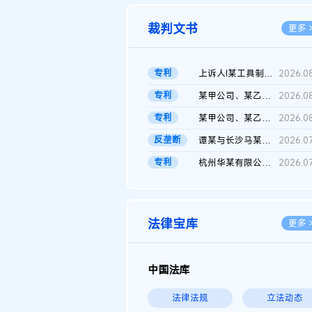
裁判文书
更多 
专利
上诉人I某工具制品有限公司与被上诉人程某及一审被告中华人民共和...
2026.0
专利
某甲公司、某乙公司、某丙公司申请诉前行为保全复议裁定书
2026.0
专利
某甲公司、某乙公司、官某与某丙公司专利申请权权属纠纷 二审判决...
2026.0
反垄断
谭某与长沙马某堆农产品股份有限公司滥用市场支配地位纠纷二审裁...
2026.0
专利
杭州华某有限公司与菲某有限公司侵害发明专利权纠纷
2026.0
法律宝库
更多 
中国法库
法律法规
立法动态