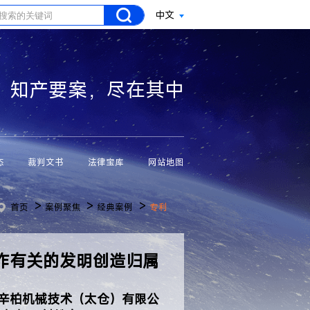
中文
知产要案，尽在其中
态
裁判文书
法律宝库
网站地图
>
>
>
首页
案例聚焦
经典案例
专利
作有关的发明创造归属
辛柏机械技术（太仓）有限公