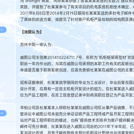
向“lihongni”转发、向郑某某抄送了由袁某某发送的主题为“建
8.07
奖励，并提到了杜某某参与了有关项目的机电系统机柜技术确定、
8.07
2011年8月8日至2014年2月19日期间杜某某发送的多封电子
了具体的改进方案，或提交了针对客户机柜产品绘制的结构图及具
>>
【法院认为】
苏州中院一审认为：
威图公司主张第201410224711.7号、名称为“机柜框架用型
8.06
职后一年内作出的、与其在威图公司承担的本职工作有关的发明创
8.05
申请是否属于职务发明创造，应首先查明杜某某在威图公司的主要
8.05
现有证据表明，杜某某就学期间的专业为工业设计，毕业后曾在国
8.04
设计开发，应具有一定自主机柜开发设计的能力。在杜某某进入威
位为产品工程师，在员工信息登记表中则将其职位登记为产品开发
8.04
辛柏公司及杜某某本人辩称杜某某在威图公司仅从事产品销售，不
>>
管诉讼中威图公司未能充分举证证明产品工程师或产品开发工程师
站对产品工程师职位的描述，也有“提供技术支持并为客户提供解决
邮件可充分表明，杜某某在进入威图公司后的2011年下半年起，
发与设计改进，且电子邮件附件中部分机柜设计图纸也与涉案专利