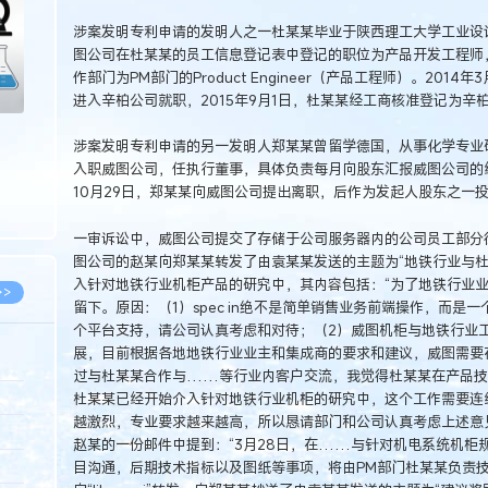
涉案发明专利申请的发明人之一杜某某毕业于陕西理工大学工业设计专
图公司在杜某某的员工信息登记表中登记的职位为产品开发工程师
作部门为PM部门的Product Engineer（产品工程师）。20
进入辛柏公司就职，2015年9月1日，杜某某经工商核准登记为辛
涉案发明专利申请的另一发明人郑某某曾留学德国，从事化学专业研
入职威图公司，任执行董事，具体负责每月向股东汇报威图公司的经
10月29日，郑某某向威图公司提出离职，后作为发起人股东之一
一审诉讼中，威图公司提交了存储于公司服务器内的公司员工部分往来
图公司的赵某向郑某某转发了由袁某某发送的主题为“地铁行业与杜
入针对地铁行业机柜产品的研究中，其内容包括：“为了地铁行业业务的持
>>
留下。原因：（1）spec in绝不是简单销售业务前端操作，而是
个平台支持，请公司认真考虑和对待；（2）威图机柜与地铁行业
展，目前根据各地地铁行业业主和集成商的要求和建议，威图需要在
过与杜某某合作与……等行业内客户交流，我觉得杜某某在产品技
8.07
杜某某已经开始介入针对地铁行业机柜的研究中，这个工作需要连
越激烈，专业要求越来越高，所以恳请部门和公司认真考虑上述意见！
5.14
赵某的一份邮件中提到：“3月28日，在……与针对机电系统机柜
5.08
目沟通，后期技术指标以及图纸等事项，将由PM部门杜某某负责