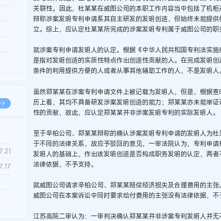
关联性。因此，杜某某在威图公司的本职工作内容当中包括了机柜
3.26
辩称涉案发明专利申请系其自主研发的发明创造，但始终未能提供
8.06
立。综上，应认定杜某某所完成的涉案发明专利属于威图公司的职
8.04
就涉案专利申请发明人的认定。根据《中华人民共和国专利法实施
8.04
是指对发明创造的实质性特点作出创造性贡献的人。在完成发明创
条件的利用提供方便的人或者从事其他辅助工作的人，不是发明人
8.03
虽然郑某某在涉案专利申请文件上被记载为发明人，但是，根据查
历上看，其均不具备研发涉案发明创造的能力；郑某某亦未能举证
>>
性的贡献，故此，应认定郑某某并非涉案发明专利的实际发明人。
至于辛柏公司、郑某某辩称的确认涉案发明专利申请的发明人为杜
于不同的法律关系，故应予驳回的意见，一审法院认为，专利申请
7.28
7.21
发明人的基础上，作出该发明创造是否构成职务发明的认定，两者
法律依据，不予支持。
7.17
就威图公司请求辛柏公司、郑某某赔偿经济损失及合理费用的主张
威图公司在本案诉讼中同时要求给付费用的主张没有法律依据，不
7.02
6.22
江苏高院二审认为：一审判决确认郑某某并非涉案专利发明人并无