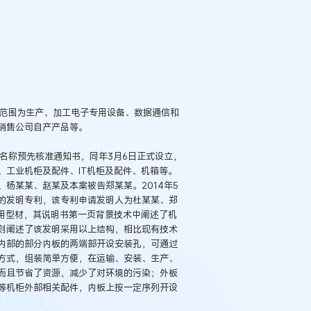
，经营范围为生产、加工电子专用设备、数据通信和
销售公司自产产品等。
的名称预先核准通知书，同年3月6日正式设立，
、工业机柜及配件、IT机柜及配件、机箱等。
杨某某、赵某及本案被告郑某某。2014年5
”的发明专利，该专利申请发明人为杜某某、郑
柜框架用型材，其说明书第一页背景技术中阐述了机
则阐述了该发明采用以上结构，相比现有技术
内部的部分内板的两端部开设安装孔，可通过
方式，组装简单方便，在运输、安装、生产、
而且节省了资源，减少了对环境的污染；外板
等机柜外部相关配件，内板上按一定序列开设