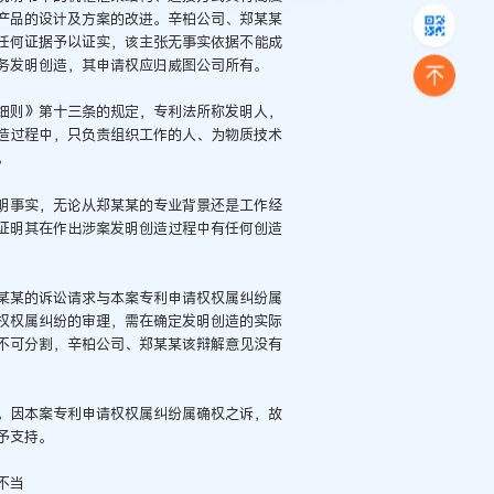
产品的设计及方案的改进。辛柏公司、郑某某
任何证据予以证实，该主张无事实依据不能成
务发明创造，其申请权应归威图公司所有。
细则》第十三条的规定，专利法所称发明人，
造过程中，只负责组织工作的人、为物质技术
。
明事实，无论从郑某某的专业背景还是工作经
证明其在作出涉案发明创造过程中有任何创造
某某的诉讼请求与本案专利申请权权属纠纷属
权权属纠纷的审理，需在确定发明创造的实际
不可分割，辛柏公司、郑某某该辩解意见没有
。因本案专利申请权权属纠纷属确权之诉，故
予支持。
不当