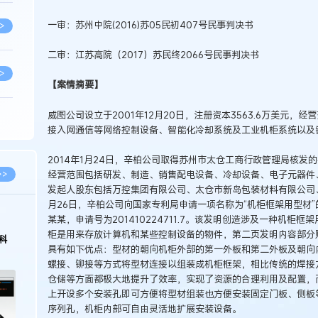
一审：苏州中院(2016)苏05民初407号民事判决书
>
二审：江苏高院（2017）苏民终2066号民事判决书
>
【案情摘要】
威图公司设立于2001年12月20日，注册资本3563.6万美元
>
接入网通信等网络控制设备、智能化冷却系统及工业机柜系统以及
2014年1月24日，辛柏公司取得苏州市太仓工商行政管理局核发
>
经营范围包括研发、制造、销售配电设备、冷却设备、电子元器件
>>
发起人股东包括万控集团有限公司、太仓市新岛包装材料有限公司、
月26日，辛柏公司向国家专利局申请一项名称为“机柜框架用型材
>
某某，申请号为201410224711.7。该发明创造涉及一种机
柜是用来存放计算机和某些控制设备的物件，第二页发明内容部分
科
具有如下优点：型材的朝向机柜外部的第一外板和第二外板及朝向
螺接、铆接等方式将型材连接以组装成机柜框架，相比传统的焊接
>
仓储等方面都极大地提升了效率，实现了资源的合理利用及配置，
上开设多个安装孔即可方便将型材组装也方便安装固定门板、侧板
序列孔，机柜内部可自由灵活地扩展安装设备。
>