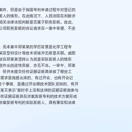
案件，但是由于我国专利申请过程中对登记的
明人的情形。在此情况下，人民法院在判断涉
相关法律法规判断是否属于职务发明。故此，
公司职务发明的诉讼请求在一案中审理，不违
。而本案中郑某某的学历背景是化学工程专
架及型材设计等技术领域并无明显关联。威图
故在郑某某坚持认为其是实际发明人的情形
造作出创造性贡献，亦无不当。一审中，郑某
，但并未提交任何证据证明具体做了哪些工
计需求是我提出来的，有过开会，也有开会记
这个事情，是通过开会跟技术团队安排的，有开
某又表示“暂时手上没有这样的证据证明我参与
任何证据证明其在涉案发明专利的技术方案形成
涉案发明专利的实际发明人，具有事实和法律