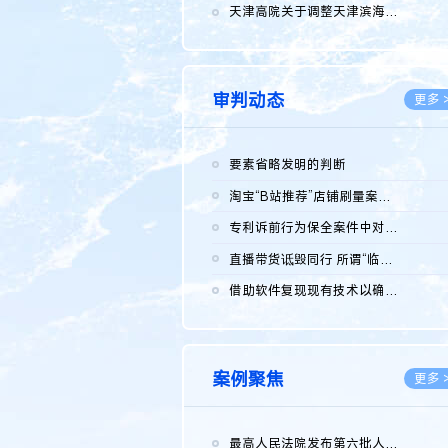
2026.0
天津高院关于调整天津滨海高新技术产业开发区华苑科技园一审普通...
2026.0
审判动态
更多 
要素省略发明的判断
2026.0
淘宝“B站推荐”店铺刷量案维持原判，两被告连带赔偿150万元
2026.0
专利诉前行为保全案件中对仿制药申请人曾作出三类声明的考量及违...
2026.0
直播带货诋毁同行 所谓“临场发挥”不免责
2026.0
借助软件复现现有技术以确认相关参数特征是否被公开
2026.0
案例聚焦
更多 
最高人民法院发布第六批人民法院种业知识产权司法保护典型案例 含...