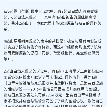
在8起纵向垄断-民事诉讼案中，有2起由自然人消费者提
起，6起由法人提起——其中有4起由被告的原经销商提
起，另外2起由于一审撤案而未能探知原告与被告的具体关
系。
4起由原经销商提起的案件的共性是：被告与经销商们达成
并实施了限制转售价格协议，而这4个经销商均违反了该协
议而受到原告的惩罚（罚款、取消经销权、完全停止供货
等）。
2起由自然人提起的诉讼中，有1起（王海军诉工商银行纵向
垄断协议纠纷案）撤诉了而未能探知具体情节；另外1起
（田军伟诉雅培与家乐福双井店垄断纠纷案）是消费者提起
的后继诉讼——2013年雅培公司因达成并实施纵向垄断协
议被国家发改委处以罚款7734万元，消费者田军伟随后以
家乐福双井店也与雅培公司签订了纵向垄断协议，致使自己