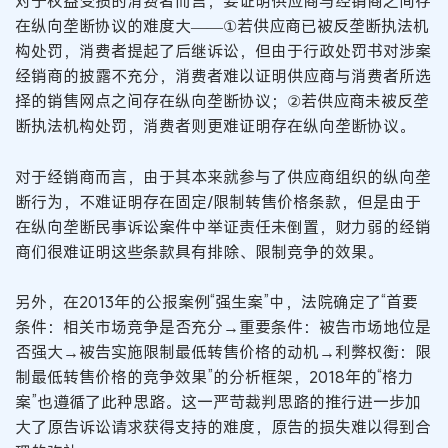
对于权益受损的消费者而言，要证明供应商与经销商之间存
在纵向垄断协议的难度大——①若供应商已被反垄断执法机
构处罚，消费者提起了后继诉讼，但由于行政处罚书对涉案
经销商的披露不充分，消费者难以证明供应商与消费者所选
择的销售网点之间存在纵向垄断协议；②若供应商未被反垄
断执法机构处罚，消费者则更难证明存在纵向垄断协议。
对于经销商而言，由于其本来就参与了供应商组织的纵向垄
断行为，不难证明存在固定/限制转售价格条款，但是由于
在纵向垄断民事诉讼案件中举证责任未倒置，财力弱的经销
商们很难证明这些条款具有排除、限制竞争的效果。
另外，在2013年的公报案例“强生案”中，法院确定了“首要
条件：相关市场竞争是否充分→重要条件：被告市场地位是
否强大→被告实施限制最低转售价格的动机→利弊权衡：限
制最低转售价格的竞争效果”的分析框架，2018年的“格力
案”也遵循了此种思路。这一严苛裁判思路的推行进一步加
大了原告诉讼请求获得支持的难度，原告的损失难以得到合