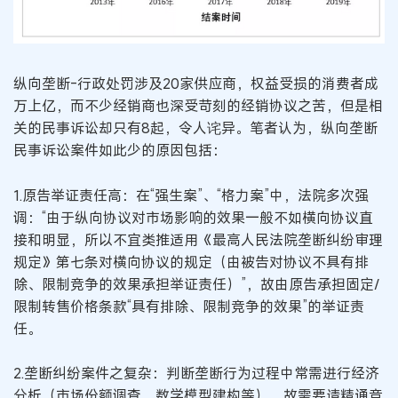
纵向垄断-行政处罚涉及20家供应商，权益受损的消费者成
万上亿，而不少经销商也深受苛刻的经销协议之苦，但是相
关的民事诉讼却只有8起，令人诧异。笔者认为，纵向垄断
民事诉讼案件如此少的原因包括：
1.原告举证责任高：在“强生案”、“格力案”中，法院多次强
调：“由于纵向协议对市场影响的效果一般不如横向协议直
接和明显，所以不宜类推适用《最高人民法院垄断纠纷审理
规定》第七条对横向协议的规定（由被告对协议不具有排
除、限制竞争的效果承担举证责任）”，故由原告承担固定/
限制转售价格条款“具有排除、限制竞争的效果”的举证责
任。
2.垄断纠纷案件之复杂：判断垄断行为过程中常需进行经济
分析（市场份额调查、数学模型建构等），故需要请精通竞