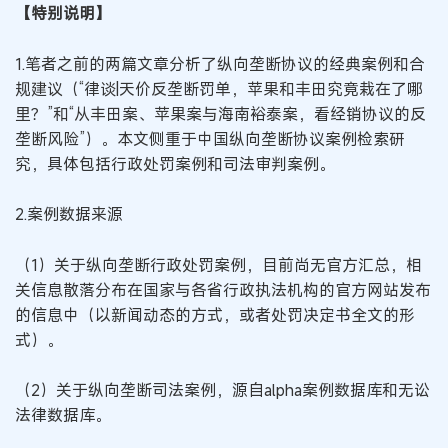
【特别说明】
1.笔者之前的两篇文章分析了纵向垄断协议的经典案例和合
规建议（“律谈|天价反垄断罚单，苹果和丰田究竟栽在了哪
里？”和“从丰田案、苹果案与海南裕泰案，看经销协议的反
垄断风险”）。本文侧重于中国纵向垄断协议案例检索研
究，具体包括行政处罚案例和司法审判案例。
2.案例数据来源
（1）关于纵向垄断行政处罚案例，目前尚无官方汇总，相
关信息散落分布在国家与各省行政执法机构的官方网站发布
的信息中（以新闻动态的方式，或者处罚决定书全文的形
式）。
（2）关于纵向垄断司法案例，源自alpha案例数据库和无讼
法律数据库。