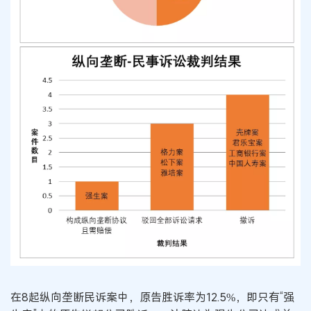
在8起纵向垄断民诉案中，原告胜诉率为12.5%，即只有“强