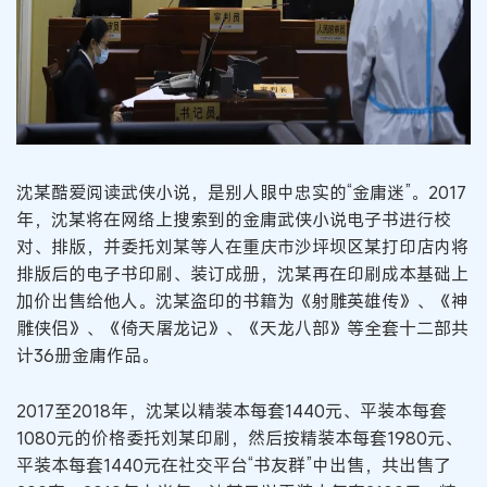
沈某酷爱阅读武侠小说，是别人眼中忠实的“金庸迷”。2017
年，沈某将在网络上搜索到的金庸武侠小说电子书进行校
对、排版，并委托刘某等人在重庆市沙坪坝区某打印店内将
排版后的电子书印刷、装订成册，沈某再在印刷成本基础上
加价出售给他人。沈某盗印的书籍为《射雕英雄传》、《神
雕侠侣》、《倚天屠龙记》、《天龙八部》等全套十二部共
计36册金庸作品。
2017至2018年，沈某以精装本每套1440元、平装本每套
1080元的价格委托刘某印刷，然后按精装本每套1980元、
平装本每套1440元在社交平台“书友群”中出售，共出售了