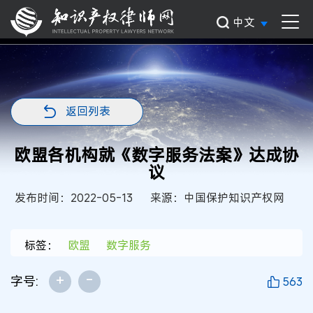
中文
返回列表
欧盟各机构就《数字服务法案》达成协
议
发布时间：2022-05-13
来源：中国保护知识产权网
标签：
欧盟
数字服务
+
-
字号:
563