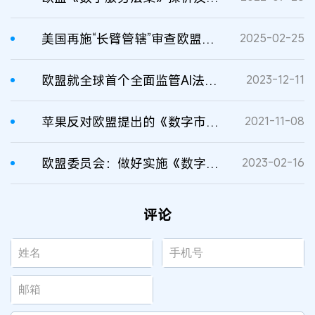
美国再施“长臂管辖”审查欧盟《数字市场法》和《数字服务法》
2025-02-25
欧盟就全球首个全面监管AI法案达成初步协议
2023-12-11
苹果反对欧盟提出的《数字市场法案》
2021-11-08
欧盟委员会：做好实施《数字服务法》的准备工作
2023-02-16
评论