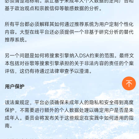
必须清楚地标明。禁止基于未成年人个人数据的定向广告和
基于政治观点和宗教信仰等敏感数据的分析。
所有平台都必须解释其如何通过推荐系统为用户定制个性化
内容。大型在线平台还必须提供一个非基于研究分析的替代
推荐系统。
另一个问题是如何将搜索引擎纳入DSA约束的范围。最终文
本包括对谷歌等搜索引擎承担的关于非法内容的责任的个案
评估，这仍有待通过法律审查予以澄清。
用户保护
该法案规定，平台必须确保未成年人的隐私和安全得到高度
保护，不需要进行额外的个人数据处理以确定用户是否是未
成年人。委员会将发布关于这些规定在实践中如何适用的指
南。