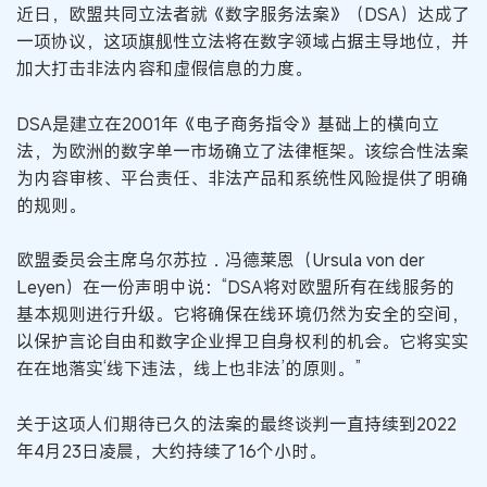
近日，欧盟共同立法者就《数字服务法案》（DSA）达成了
一项协议，这项旗舰性立法将在数字领域占据主导地位，并
加大打击非法内容和虚假信息的力度。
DSA是建立在2001年《电子商务指令》基础上的横向立
法，为欧洲的数字单一市场确立了法律框架。该综合性法案
为内容审核、平台责任、非法产品和系统性风险提供了明确
的规则。
欧盟委员会主席乌尔苏拉．冯德莱恩（Ursula von der
Leyen）在一份声明中说：“DSA将对欧盟所有在线服务的
基本规则进行升级。它将确保在线环境仍然为安全的空间，
以保护言论自由和数字企业捍卫自身权利的机会。它将实实
在在地落实‘线下违法，线上也非法’的原则。”
关于这项人们期待已久的法案的最终谈判一直持续到2022
年4月23日凌晨，大约持续了16个小时。