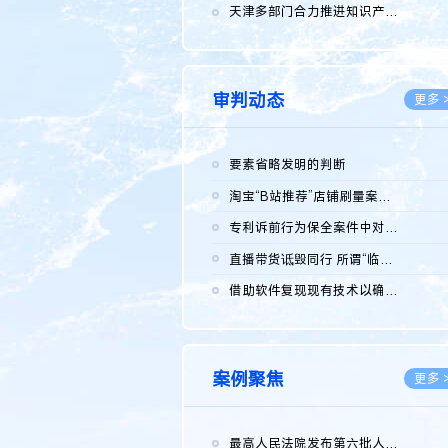
2026.0
天津多部门合力推进知识产权保护工作
2026.0
审判动态
更多 
要素省略发明的判断
2026.0
淘宝“B站推荐”店铺刷量案维持原判，两被告连带赔偿150万元
2026.0
专利诉前行为保全案件中对仿制药申请人曾作出三类声明的考量及违...
2026.0
直播带货诋毁同行 所谓“临场发挥”不免责
2026.0
借助软件复现现有技术以确认相关参数特征是否被公开
2026.0
案例聚焦
更多 
最高人民法院发布第六批人民法院种业知识产权司法保护典型案例 含...