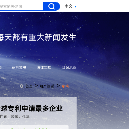
中文
每天都有重大新闻发生
态
裁判文书
法律宝库
网站地图
>
>
首页
知产速递
专 利
全球专利申请最多企业
作者：凌馨、张淼