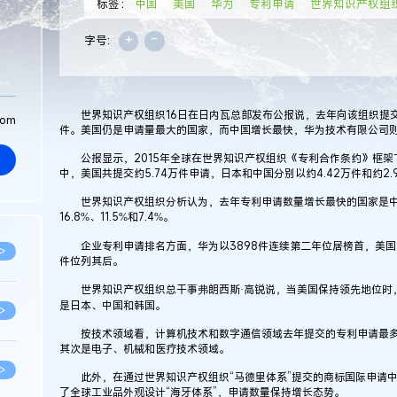
标签：
中国
美国
华为
专利申请
世界知识产权组
+
-
字号:
世界知识产权组织16日在日内瓦总部发布公报说，去年向该组织提交的
com
件。美国仍是申请量最大的国家，而中国增长最快，华为技术有限公司
公报显示，2015年全球在世界知识产权组织《专利合作条约》框架下
中，美国共提交约5.74万件申请，日本和中国分别以约4.42万件和约2
世界知识产权组织分析认为，去年专利申请数量增长最快的国家是中
16.8%、11.5%和7.4%。
企业专利申请排名方面，华为以3898件连续第二年位居榜首，美国高通
>
件位列其后。
世界知识产权组织总干事弗朗西斯·高锐说，当美国保持领先地位时
是日本、中国和韩国。
>
按技术领域看，计算机技术和数字通信领域去年提交的专利申请最多，
其次是电子、机械和医疗技术领域。
>
此外，在通过世界知识产权组织“马德里体系”提交的商标国际申请中
了全球工业品外观设计“海牙体系”，申请数量保持增长态势。