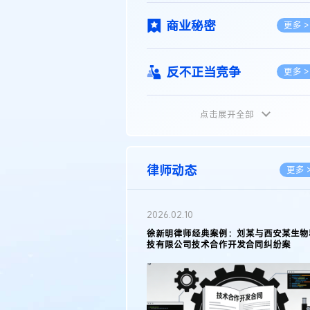
商业秘密
更多 >
反不正当竞争
更多 >
点击展开全部
植物新品种
更多 >
地理标志
更多 >
律师动态
更多 
集成电路布图设计
更多 >
2026.02.10
权律师徐新明接受《中国经营
徐新明律师经典案例：刘某与西安某生物
技术革新下知识产权保护面临新
技有限公司技术合作开发合同纠纷案
技术合同
策略
更多 >
传统文化
更多 >