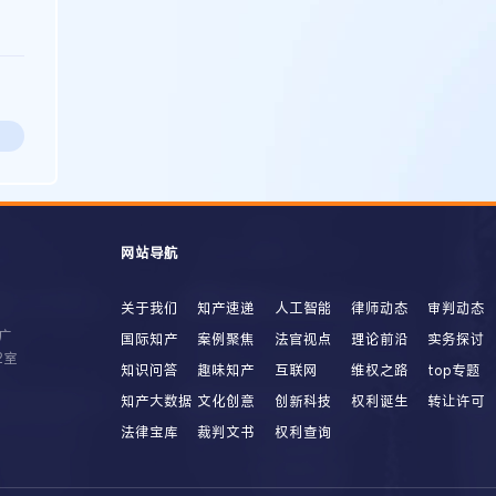
网站导航
关于我们
知产速递
人工智能
律师动态
审判动态
广
国际知产
案例聚焦
法官视点
理论前沿
实务探讨
2室
知识问答
趣味知产
互联网
维权之路
top专题
知产大数据
文化创意
创新科技
权利诞生
转让许可
法律宝库
裁判文书
权利查询