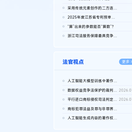
2026.0
采用传统元素创作的二方连续装饰图案作品的独创性及侵权对比认定
2026.0
2025年度江苏省专利预审典型案例
2026.0
“算”出来的参数能否“算数”？
2026.0
浙江司法服务保障最具竞争力营商环境建设典型案例（第二批）含侵...
2026.0
法官视点
更多 
人工智能大模型训练中著作权的合理使用
2026.0
数据权益竞争法保护的裁判路径构建
2026.0
平行进口商标侵权司法判定规则的困境与纾解
2026.0
商标犯罪法益及罪与非罪界限研究
2026.0
人工智能生成内容的著作权司法认定：演进逻辑、现实困境与规则建...
2026.0