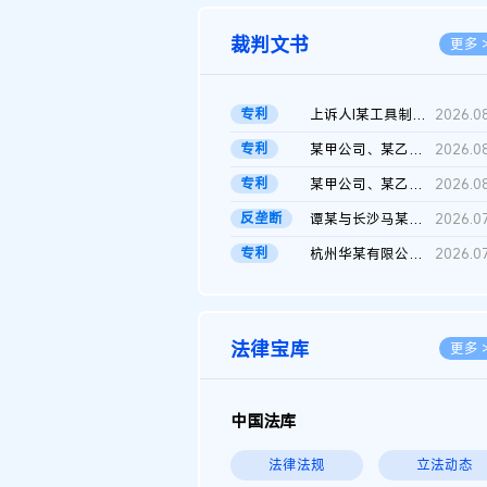
裁判文书
更多 
专利
上诉人I某工具制品有限公司与被上诉人程某及一审被告中华人民共和...
2026.0
专利
某甲公司、某乙公司、某丙公司申请诉前行为保全复议裁定书
2026.0
专利
某甲公司、某乙公司、官某与某丙公司专利申请权权属纠纷 二审判决...
2026.0
反垄断
谭某与长沙马某堆农产品股份有限公司滥用市场支配地位纠纷二审裁...
2026.0
专利
杭州华某有限公司与菲某有限公司侵害发明专利权纠纷
2026.0
法律宝库
更多 
中国法库
法律法规
立法动态