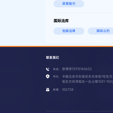
政策指引
国际法库
他国法律
国际公约
联系我们
徐律师13910160652
电话：
中国北京市东城区东长安街1号东方
地址：
场东方经贸城东一办公楼1501-150
100738
邮编：