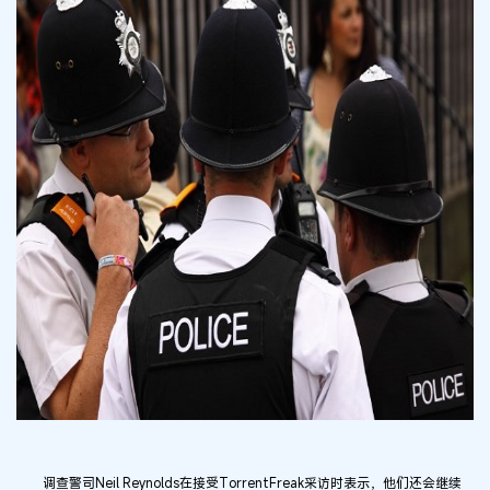
调查警司Neil Reynolds在接受TorrentFreak采访时表示，他们还会继续