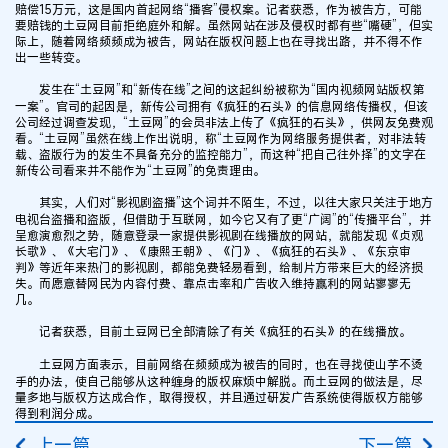
赔偿15万元，这是国内首起网络“播客”侵权案。记者获悉，作为被告方，可能
要赔钱的土豆网目前拒绝庭外和解。虽然网站在涉及侵权时都有些“嘴硬”，但实
际上，随着网络频频成为被告，网站在版权问题上也在寻找出路，并不得不作
出一些转变。
发生在“土豆网”和“新传在线”之间的这起纠纷被称为“国内视频网站版权第
一案”。官司的起因是，新传公司拥有《疯狂的石头》的信息网络传播权，但该
公司经过调查发现，“土豆网”的会员非法上传了《疯狂的石头》，供网友免费观
看。“土豆网”虽然在线上作出说明，称“土豆网作为网络服务提供者，对非法转
载、盗版行为的发生不具备充分的监控能力”，而这种“把自己往外择”的文字在
新传公司看来并不能作为“土豆网”的免责理由。
其实，人们对“影视剧盗播”这个词并不陌生，不过，以往大家只关注于地方
电视台盗播和盗版，但借助于互联网，如今它又有了更“广阔”的“传播平台”，并
呈愈演愈烈之势，随意登录一家提供影视剧在线播放的网站，就能发现《贞观
长歌》、《大宅门》、《康熙王朝》、《门》、《疯狂的石头》、《东京审
判》等近年来热门的影视剧，都能免费轻易看到，给制片方带来巨大的经济损
失。而愿意替网民为内容付费、靠点击率和广告收入维持赢利的网站寥寥无
几。
记者获悉，目前土豆网已全部清除了有关《疯狂的石头》的在线播放。
土豆网方面表示，目前网络在频频成为被告的同时，也在寻找使山芋不烫
手的办法，使自己能够从这种缠身的版权麻烦中解脱。而土豆网的做法是，尽
量多地与版权方达成合作，取得授权，并且通过研发广告系统使得版权方能够
得到利润分成。
上一篇
下一篇