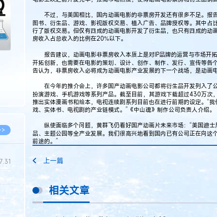
不过，与美国相比，国内动画电影的非票房开发还有很多不足。报告显
图书、衍生品、游戏、影视版权交易、植入广告、品牌授权等。其中占
行了版权交易。但仅有四成的动画电影开发了衍生品，也只有四成的动
房收入占总收入的比例在20%以下。
报告建议，动画电影非票房收入本质上是对IP品牌的运营与市场开拓
开拓创新，也需要在电影的策划、设计、创作、制作、发行、宣传等各
告认为，非票房收入必将成为动画电影产业发展的下一个战场，是动画
在今年的推介会上，许多国产动画电影公司都将衍生品开发列入了公
扮演游戏、手机游戏等系列产品。截至目前，其游戏下载超过430万次，
推出实体漫画书和绘本，电视连续剧系列目前也在进行前期的设定。“我
戏、实体书、电视剧的产业链模式。”《中山魂》制作公司负责人介绍。
纵使面临多个问题，黄群飞仍看好国产动画片未来市场：“美国迪士尼
>>
品、主题公园等全产业发展。我们很高兴地看到国内已有公司正在向这
前途的。”
上一篇
7.31
相关文章
5.14
5.08