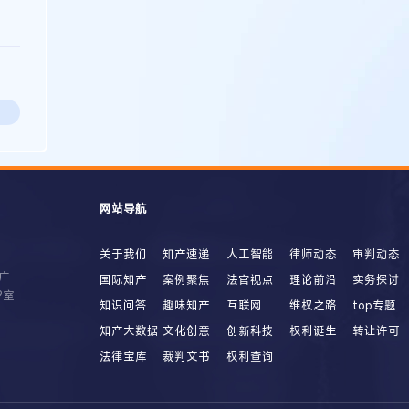
网站导航
关于我们
知产速递
人工智能
律师动态
审判动态
广
国际知产
案例聚焦
法官视点
理论前沿
实务探讨
2室
知识问答
趣味知产
互联网
维权之路
top专题
知产大数据
文化创意
创新科技
权利诞生
转让许可
法律宝库
裁判文书
权利查询