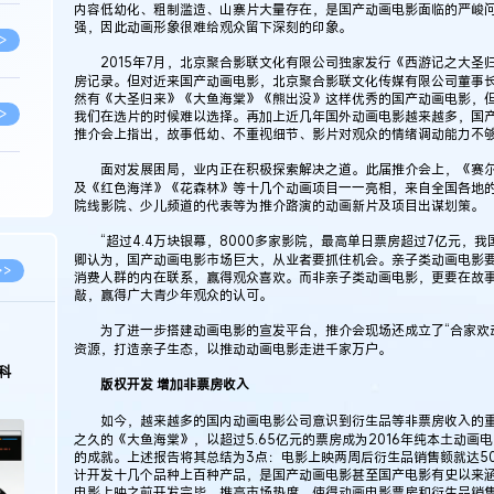
内容低幼化、粗制滥造、山寨片大量存在，是国产动画电影面临的严峻
强，因此动画形象很难给观众留下深刻的印象。
>
2015年7月，北京聚合影联文化有限公司独家发行《西游记之大圣归
房记录。但对近来国产动画电影，北京聚合影联文化传媒有限公司董事长
然有《大圣归来》《大鱼海棠》《熊出没》这样优秀的国产动画电影，
>
我们在选片的时候难以选择。再加上近几年国外动画电影越来越多，国产
推介会上指出，故事低幼、不重视细节、影片对观众的情绪调动能力不
面对发展困局，业内正在积极探索解决之道。此届推介会上，《赛尔
及《红色海洋》《花森林》等十几个动画项目一一亮相，来自全国各地的
>
院线影院、少儿频道的代表等为推介路演的动画新片及项目出谋划策。
“超过4.4万块银幕，8000多家影院，最高单日票房超过7亿元，我
卿认为，国产动画电影市场巨大，从业者要抓住机会。亲子类动画电影要
>
>>
消费人群的内在联系，赢得观众喜欢。而非亲子类动画电影，更要在故
敲，赢得广大青少年观众的认可。
为了进一步搭建动画电影的宣发平台，推介会现场还成立了“合家欢动
>
资源，打造亲子生态，以推动动画电影走进千家万户。
科
版权开发 增加非票房收入
>
如今，越来越多的国内动画电影公司意识到衍生品等非票房收入的重要
之久的《大鱼海棠》，以超过5.65亿元的票房成为2016年纯本土动
的成就。上述报告将其总结为3点：电影上映两周后衍生品销售额就达5
计开发十几个品种上百种产品，是国产动画电影甚至国产电影有史以来
>
电影上映之前开发完毕，推高市场热度，使得动画电影票房和衍生品销