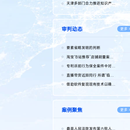
2026.0
天津多部门合力推进知识产权保护工作
2026.0
审判动态
更多 
要素省略发明的判断
2026.0
淘宝“B站推荐”店铺刷量案维持原判，两被告连带赔偿150万元
2026.0
专利诉前行为保全案件中对仿制药申请人曾作出三类声明的考量及违...
2026.0
直播带货诋毁同行 所谓“临场发挥”不免责
2026.0
借助软件复现现有技术以确认相关参数特征是否被公开
2026.0
案例聚焦
更多 
最高人民法院发布第六批人民法院种业知识产权司法保护典型案例 含...