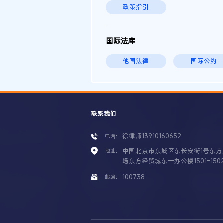
政策指引
国际法库
他国法律
国际公约
联系我们
徐律师13910160652
电话：
中国北京市东城区东长安街1号东方
地址：
场东方经贸城东一办公楼1501-150
100738
邮编：