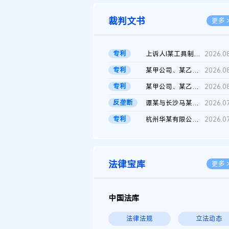
裁判文书
更多 
专利
上诉人I某工具制品有限公司与被上诉人程某及一审被告中华人民共和...
2026.0
专利
某甲公司、某乙公司、某丙公司申请诉前行为保全复议裁定书
2026.0
专利
某甲公司、某乙公司、官某与某丙公司专利申请权权属纠纷 二审判决...
2026.0
反垄断
谭某与长沙马某堆农产品股份有限公司滥用市场支配地位纠纷二审裁...
2026.0
专利
杭州华某有限公司与菲某有限公司侵害发明专利权纠纷
2026.0
法律宝库
更多 
中国法库
法律法规
立法动态