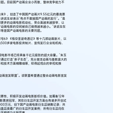
问题。目前国产动画企业小而散，整体竞争能力不
来》，创造了中国国产动画片9.55亿元的最高票
讲武生却表示“有点不敢接国产动画的发行”。“虽
但更多的动画电影低幼化，受众面越来越狭窄，让
动画电影的空间被自己做得越来越小。”讲武生在
够等是国产动画电影的主要问题。
号6》《悟空圣诞奇遇记》等十几部动画新片，以
300多家电影投资制片、宣传发行企业和机构、
国电影市场已经具备千亿元级别的超大容量。”朱玉
通过打造“亲子生态”，充分激活动画与基数庞大的
事和技术方面精雕细琢，经得起观众的审视和推
画宣发联盟”。该联盟希望通过整合动画电影宣发
性，积极开发动画电影版权价值。如筹备12年
画电影票房冠军，其在衍生品开发方面也有诸多开创式
000万元，创下国产动画电影衍生品销售记录；共
涵盖品类最广的衍生品开发案例；所有衍生品均在
售互相借力达到双赢。