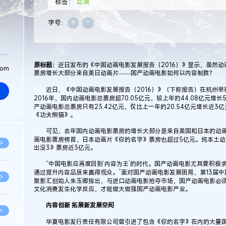
标签：
动画
+
-
字号:
原标题：
近日发布的《中国动画电影发展报告（2016）》显示，虽然
com
票房增长大部分来自美日动画片——国产动画电影如何以内容制胜？
近日，《中国动画电影发展报告（2016）》（下称报告）在杭州举行
2016年，国内动画电影总票房超70.05亿元，较上年的44.08亿元增
产动画电影总票房只有23.42亿元，仅比上一年的20.54亿元增长近3
《功夫熊猫》。
可见，去年国内动画电影票房的增长大部分是来自美国和日本的动画片
画电影票房榜首，日本动画片《你的名字》票房也超过5亿元。纯本土动
>
出没3》票房近3亿元。
“中国电影应再度回到‘内容为王’的时代。国产动画电影尤其要积极
通过提升内容品质来赢得观众。”面对国产动画电影发展困局，第13届中
>
聚影汇创始人朱玉卿指出，与进口动画电影抢夺市场，国产动画电影必
文化消费发生化学反应，才能做大做强国产动画电影产业。
内容创新 拓展新发展空间
>
华夏电影发行责任有限公司曾引进了包含《你的名字》在内的大量国