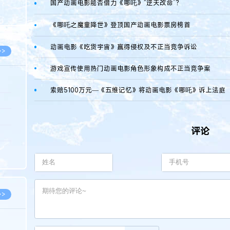
国产动画电影能否借力《哪吒》“逆天改命”？
8.05
8.05
《哪吒之魔童降世》登顶国产动画电影票房榜首
动画电影《吃货宇宙》赢得侵权及不正当竞争诉讼
>>
游戏宣传使用热门动画电影角色形象构成不正当竞争案
索赔5100万元—《五维记忆》将动画电影《哪吒》诉上法庭
8.06
8.05
评论
8.05
8.04
8.04
>>