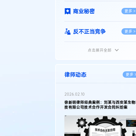
商业秘密
更多 >
反不正当竞争
更多 >
点击展开全部
植物新品种
更多 >
地理标志
更多 >
律师动态
更多 
集成电路布图设计
更多 >
2026.02.10
权律师徐新明接受《中国经营
徐新明律师经典案例：刘某与西安某生物
技术革新下知识产权保护面临新
技有限公司技术合作开发合同纠纷案
技术合同
策略
更多 >
传统文化
更多 >