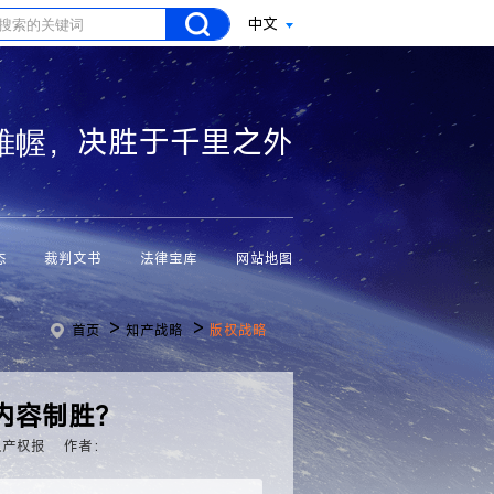
中文
帷幄，决胜于千里之外
态
裁判文书
法律宝库
网站地图
>
>
首页
知产战略
版权战略
内容制胜？
识产权报
作者：