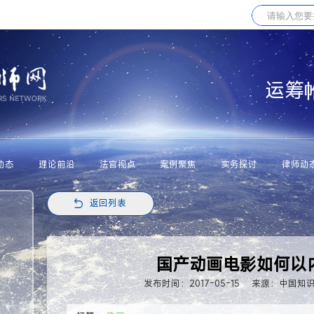
运筹
动态
理论前沿
法官视点
案例聚焦
实务探讨
律师动
返回列表
国产动画电影如何以
发布时间：2017-05-15
来源：中国知