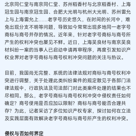
北京同仁堂与南京同仁堂、苏州稻香村与北京稻香村、上海
冠生园与南京冠生园、合肥大光明与杭州大光明、苏州雷允
上与上海雷允上……老字号历史悠久，在时间的长河中，难
免出现分支不明等问题，导致如今常常出现多地同一老字号
商标与商号并存的情况。近年来，针对老字号商标与商号所
产生的权利冲突也屡见不鲜。近日，上海吴良材与南京吴良
材纠纷一案的当事人已启动申请再审程序，再度引发知识产
权业界对老字号商标与商号权利冲突问题的关注与热议。
目前，我国尚无完整、系统的法律法规对商标与商号权利冲
突进行调整，关于处理此类纠纷案件的规定散见于各部门法
律法规中，行政执法及司法部门对此类案件处理的结果也不
尽相同。那么，老字号商标与商号权利冲突中侵权责任如何
确定？商号使用是否应加以限制？商标与商号能否合理共
存？为此，记者采访了多位知识产权专家，探讨如何在立法
及实践层面有效解决老字号商标与商号所产生的权利冲突。
侵权与否如何界定