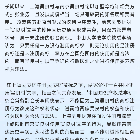
长期以来，上海吴良材与南京吴良材均以加盟等特许经营方
式扩张业务，且发展规模相当，均具有较高的知名度和美誉
度。"该案系历史原因形成的权利冲突案件，两家吴良材对
于'吴良材'文字的使用因历史原因形成共存，且双方都是老
字号，属于未注册的驰名商标。"中山大学法学院教授李杨
认为，只要任何一方没有滥用商标权，则无论使用的是注册
商标还是未注册商标，双方在全国范围内的使用都是合法
的，南京吴良材扩展至登记的行政区划之外进行使用亦不应
视为违法。
"在上海吴良材注册'吴良材'商标之前，两家企业一直共同使
用'吴良材'文字，相互之间共存发展。"中国知识产权法学研
究会常务副会长李明德表示，不能因为上海吴良材的商标注
册行为改变这种权利状态，进而将两家吴良材的权益和使用
行为区别为合法与非法。"上海吴良材现在通过注册商标禁
止或限制南京吴良材使用'吴良材'文字的行为，显然违背前
述历史事实。从司法裁判的角度而言，更不能机械地根据商
标注册与否、企业名称登记的行政区划范围大小来解决问