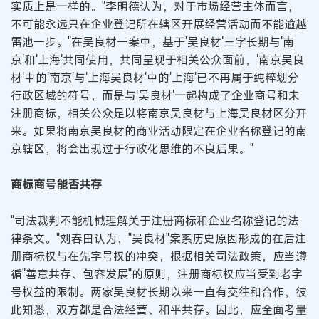
实质上是一样的。"李明德认为，对于市场经营主体而言，
不可能永远只在企业登记所在辖区开展经营活动而不能逾越
雷池一步。"在吴良材一案中，基于'吴良材'三字长期与'南
京'和'上海'共同使用，共同呈现于相关公众面前，'南京吴良
材'中的'南京'与'上海吴良材'中的'上海'已不再属于纯粹划分
行政区域的符号，而是与'吴良材'一起构成了企业商号和未
注册商标，相关公众足以将南京吴良材与上海吴良材区分开
来。如果将南京吴良材的商业活动限定在企业名称登记的南
京辖区，将会出现过于行政化思维的不良后果。"
商标商号能否共存
"司法裁判不能机械理解关于注册商标和企业名称登记的法
律条文。"刘春田认为，"吴良材"案系历史原因形成的在后注
册商标权与在先字号权的冲突，根据相关司法政策，应当遵
循"善意共存、包容发展"的原则，注册商标权应当受到老字
号权益的限制。两家吴良材长期以来一直有交往和合作，彼
此知悉，双方都是合法经营、和平共存。因此，应全面考量