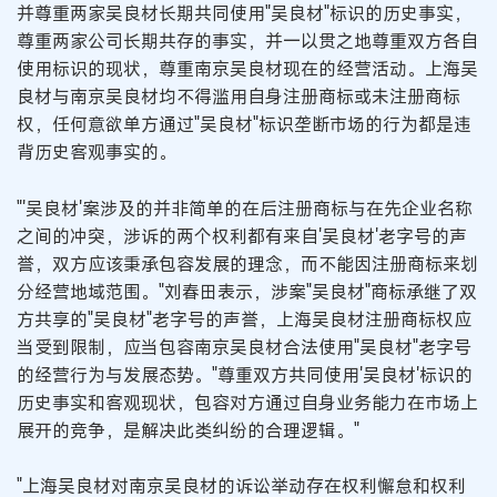
并尊重两家吴良材长期共同使用"吴良材"标识的历史事实，
尊重两家公司长期共存的事实，并一以贯之地尊重双方各自
使用标识的现状，尊重南京吴良材现在的经营活动。上海吴
良材与南京吴良材均不得滥用自身注册商标或未注册商标
权，任何意欲单方通过"吴良材"标识垄断市场的行为都是违
背历史客观事实的。
"'吴良材'案涉及的并非简单的在后注册商标与在先企业名称
之间的冲突，涉诉的两个权利都有来自'吴良材'老字号的声
誉，双方应该秉承包容发展的理念，而不能因注册商标来划
分经营地域范围。"刘春田表示，涉案"吴良材"商标承继了双
方共享的"吴良材"老字号的声誉，上海吴良材注册商标权应
当受到限制，应当包容南京吴良材合法使用"吴良材"老字号
的经营行为与发展态势。"尊重双方共同使用'吴良材'标识的
历史事实和客观现状，包容对方通过自身业务能力在市场上
展开的竞争，是解决此类纠纷的合理逻辑。"
"上海吴良材对南京吴良材的诉讼举动存在权利懈怠和权利