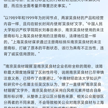
题，而应当全面考量并尊重历史事实。"
"以1989年和1999年为时间节点，两家吴良材的产品和经营
内容一样，且均在较长时间内使用'吴良材'文字。"中国人民
大学知识产权学院院长刘春田表示，南京吴良材使用的未注
册商标与上海吴良材使用的注册商标，法律地位是一样
的。"上海吴良材谋求通过注册商标排斥南京吴良材的未注
册商标，打破了原本的平衡状态，该行为具有不正当性，违
背了诚实信用原则。"
"'南京吴良材眼镜'是南京吴良材企业名称全称的简称，该简
称最大限度地保留了区别性符号，说明南京吴良材已尽审慎
注意义务，已经作了合理避让。"中南财经政法大学知识产
权研究中心名誉主任吴汉东认为，除了一直使用"南京吴良
材眼镜"文字外，南京吴良材还采用白风格元素并结合自身
图形标识等，从整体上足以区分服务来源，相关公众能够区
分两者的不同来源，不会导致相关公众对南京吴良材与上海