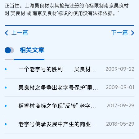
正当性。上海吴良材以其抢先注册的商标限制南京吴良材
对'吴良材'或'南京吴良材'标识的使用没有法律依据。"
上一篇
下一篇
相关文章
一个老字号的胜利——吴良材纠纷案
2009-09-22
吴良材之争争出老字号保护"里程碑"
2009-09-01
稻香村商标之争现“反转” 老字号品牌需携手维护
2017-09-29
老字号传承发展中产生的商业标识争议怎么解？一线法官从“吴良材”案说起
2018-05-29