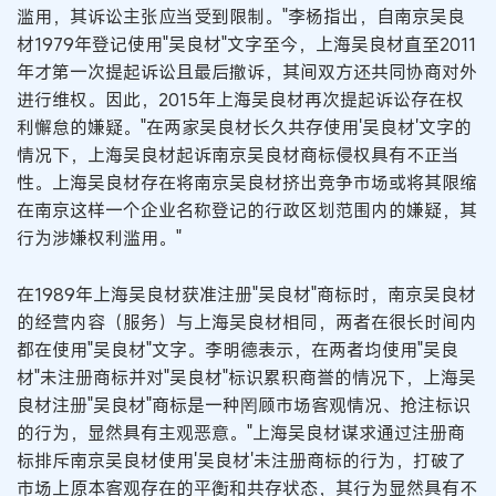
滥用，其诉讼主张应当受到限制。"李杨指出，自南京吴良
材1979年登记使用"吴良材"文字至今，上海吴良材直至2011
年才第一次提起诉讼且最后撤诉，其间双方还共同协商对外
进行维权。因此，2015年上海吴良材再次提起诉讼存在权
利懈怠的嫌疑。"在两家吴良材长久共存使用'吴良材'文字的
情况下，上海吴良材起诉南京吴良材商标侵权具有不正当
性。上海吴良材存在将南京吴良材挤出竞争市场或将其限缩
在南京这样一个企业名称登记的行政区划范围内的嫌疑，其
行为涉嫌权利滥用。"
在1989年上海吴良材获准注册"吴良材"商标时，南京吴良材
的经营内容（服务）与上海吴良材相同，两者在很长时间内
都在使用"吴良材"文字。李明德表示，在两者均使用"吴良
材"未注册商标并对"吴良材"标识累积商誉的情况下，上海吴
良材注册"吴良材"商标是一种罔顾市场客观情况、抢注标识
的行为，显然具有主观恶意。"上海吴良材谋求通过注册商
标排斥南京吴良材使用'吴良材'未注册商标的行为，打破了
市场上原本客观存在的平衡和共存状态，其行为显然具有不