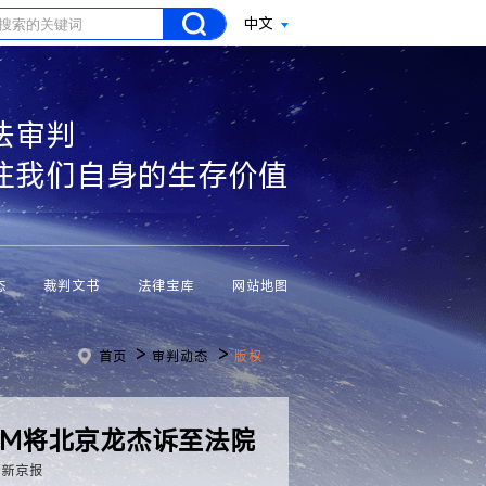
中文
法审判
注我们自身的生存价值
态
裁判文书
法律宝库
网站地图
>
>
首页
审判动态
版权
FM将北京龙杰诉至法院
：新京报