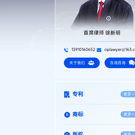
首席律师 徐新明
13910160652
ciplawyer@163.
关于我们
在线咨询
专利
更多 >
商标
更多 >
版权
更多 >