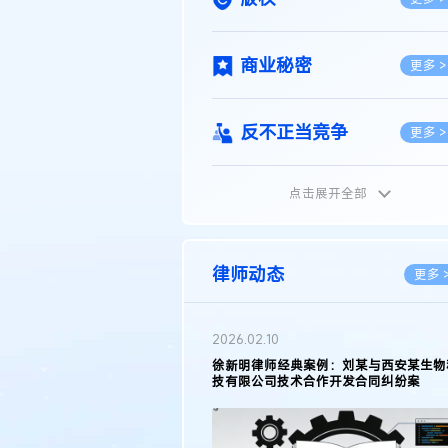
商业秘密
更多 >
反不正当竞争
更多 >
点击展开全部
植物新品种
更多 >
地理标志
更多 >
律师动态
更多 
集成电路布图设计
更多 >
2026.02.10
权律师徐新明接受《中国经营
徐新明律师经典案例：刘某与西安某生物
技术革新下知识产权保护面临新
技有限公司技术合作开发合同纠纷案
技术合同
策略
更多 >