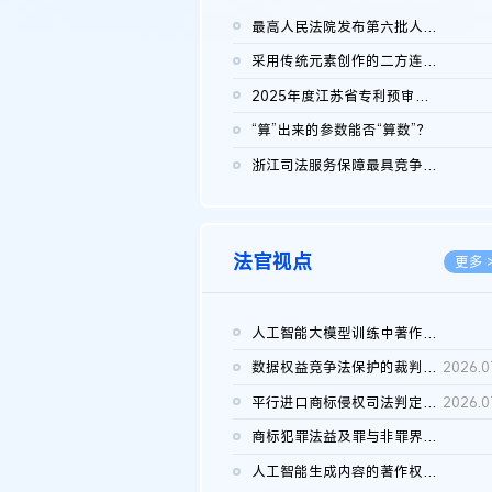
最高人民法院发布第六批人民法院种业知识产权司法保护典型案例 含...
2026.0
采用传统元素创作的二方连续装饰图案作品的独创性及侵权对比认定
2026.0
2025年度江苏省专利预审典型案例
2026.0
“算”出来的参数能否“算数”？
2026.0
浙江司法服务保障最具竞争力营商环境建设典型案例（第二批）含侵...
2026.0
法官视点
更多 
人工智能大模型训练中著作权的合理使用
2026.0
数据权益竞争法保护的裁判路径构建
2026.0
平行进口商标侵权司法判定规则的困境与纾解
2026.0
商标犯罪法益及罪与非罪界限研究
2026.0
人工智能生成内容的著作权司法认定：演进逻辑、现实困境与规则建...