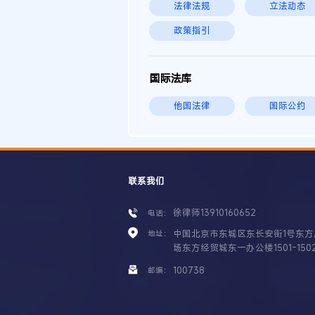
法律法规
立法动态
政策指引
国际法库
他国法律
国际公约
联系我们
徐律师13910160652
电话：
中国北京市东城区东长安街1号东方
地址：
场东方经贸城东一办公楼1501-150
100738
邮编：