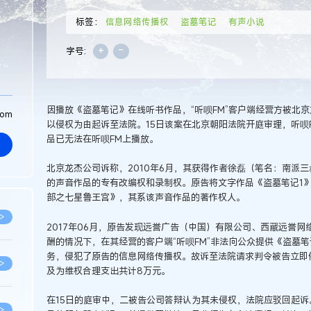
标签：
信息网络传播权
盗墓笔记
有声小说
+
-
字号:
因播放《盗墓笔记》在线听书作品，“听呗FM”客户端经营方被北
com
以侵权为由起诉至法院。15日该案在北京朝阳法院开庭审理，听呗
品已无法在听呗FM上播放。
北京龙杰公司诉称，2010年6月，其获得作者徐磊（笔名：南派
的声音作品的专有改编权和录制权。原告将文字作品《盗墓笔记1
部之七星鲁王宫》，其系该声音作品的著作权人。
>
2017年06月，原告发现远誉广告（中国）有限公司、西藏远誉
酬的情况下，在其经营的客户端“听呗FM”非法向公众提供《盗墓
务，侵犯了原告的信息网络传播权。故诉至法院请求判令被告立即
>
及为维权合理支出共计8万元。
在15日的庭审中，二被告公司答辩认为其未侵权，法院应驳回起
>