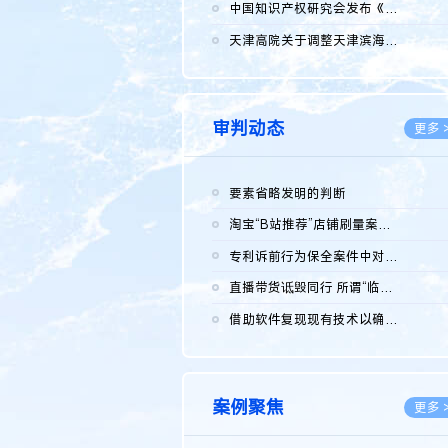
2026.0
中国知识产权研究会发布《2025年度中国企业海外知识产权纠纷调查...
2026.0
天津高院关于调整天津滨海高新技术产业开发区华苑科技园一审普通...
2026.0
审判动态
更多 
要素省略发明的判断
2026.0
淘宝“B站推荐”店铺刷量案维持原判，两被告连带赔偿150万元
2026.0
专利诉前行为保全案件中对仿制药申请人曾作出三类声明的考量及违...
2026.0
直播带货诋毁同行 所谓“临场发挥”不免责
2026.0
借助软件复现现有技术以确认相关参数特征是否被公开
2026.0
案例聚焦
更多 