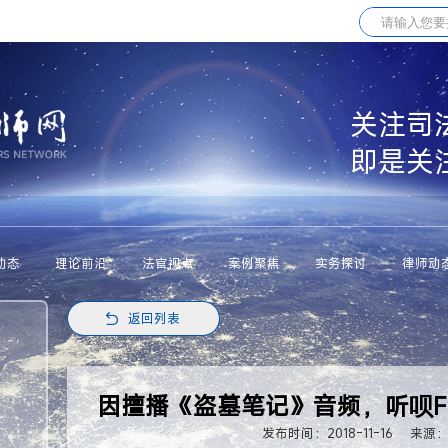
关注司
即是关
动态
理论前沿
法官视点
案例聚焦
实务探讨
律师动
返回列表
因擅播《盗墓笔记》音频，听呗
发布时间：2018-11-16
来源