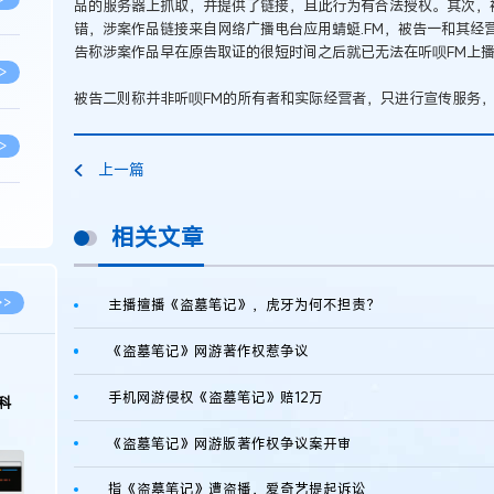
品的服务器上抓取，并提供了链接，且此行为有合法授权。其次，
错，涉案作品链接来自网络广播电台应用蜻蜓.FM，被告一和其经
告称涉案作品早在原告取证的很短时间之后就已无法在听呗FM上
>
被告二则称并非听呗FM的所有者和实际经营者，只进行宣传服务
>
上一篇
>
相关文章
>
>>
主播擅播《盗墓笔记》，虎牙为何不担责？
《盗墓笔记》网游著作权惹争议
>
手机网游侵权《盗墓笔记》赔12万
科
>
《盗墓笔记》网游版著作权争议案开审
指《盗墓笔记》遭盗播，爱奇艺提起诉讼