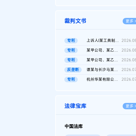
2026.0
裁判文书
更多 
专利
上诉人I某工具制品有限公司与被上诉人程某及一审被告中华人民共和...
2026.0
专利
某甲公司、某乙公司、某丙公司申请诉前行为保全复议裁定书
2026.0
专利
某甲公司、某乙公司、官某与某丙公司专利申请权权属纠纷 二审判决...
2026.0
反垄断
谭某与长沙马某堆农产品股份有限公司滥用市场支配地位纠纷二审裁...
2026.0
专利
杭州华某有限公司与菲某有限公司侵害发明专利权纠纷
2026.0
法律宝库
更多 
中国法库