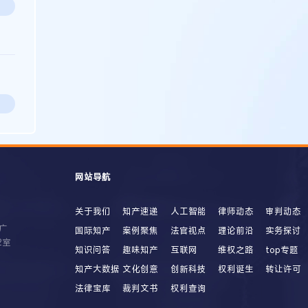
网站导航
关于我们
知产速递
人工智能
律师动态
审判动态
广
国际知产
案例聚焦
法官视点
理论前沿
实务探讨
2室
知识问答
趣味知产
互联网
维权之路
top专题
知产大数据
文化创意
创新科技
权利诞生
转让许可
法律宝库
裁判文书
权利查询