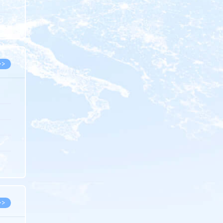
5.08
8.07
8.07
>>
8.06
8.05
8.05
8.04
8.04
>>