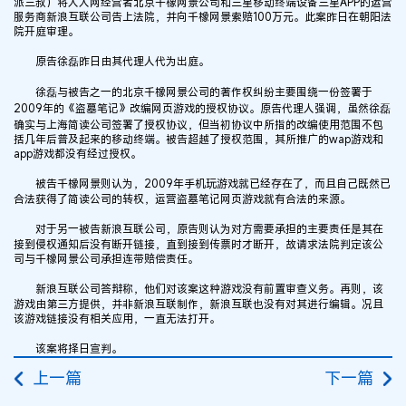
派三叔）将人人网经营者北京千橡网景公司和三星移动终端设备三星APP的运营
服务商新浪互联公司告上法院，并向千橡网景索赔100万元。此案昨日在朝阳法
院开庭审理。
原告徐磊昨日由其代理人代为出庭。
徐磊与被告之一的北京千橡网景公司的著作权纠纷主要围绕一份签署于
2009年的《盗墓笔记》改编网页游戏的授权协议。原告代理人强调，虽然徐磊
确实与上海简读公司签署了授权协议，但当初协议中所指的改编使用范围不包
括几年后普及起来的移动终端。被告超越了授权范围，其所推广的wap游戏和
app游戏都没有经过授权。
被告千橡网景则认为，2009年手机玩游戏就已经存在了，而且自己既然已
合法获得了简读公司的转权，运营盗墓笔记网页游戏就有合法的来源。
对于另一被告新浪互联公司，原告则认为对方需要承担的主要责任是其在
接到侵权通知后没有断开链接，直到接到传票时才断开，故请求法院判定该公
司与千橡网景公司承担连带赔偿责任。
新浪互联公司答辩称，他们对该案这种游戏没有前置审查义务。再则，该
游戏由第三方提供，并非新浪互联制作，新浪互联也没有对其进行编辑。况且
该游戏链接没有相关应用，一直无法打开。
该案将择日宣判。
上一篇
下一篇