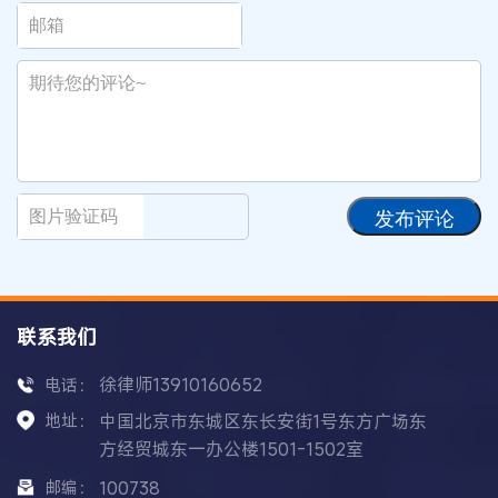
发布评论
联系我们
徐律师13910160652
电话：
地址：
中国北京市东城区东长安街1号东方广场东
方经贸城东一办公楼1501-1502室
邮编：
100738