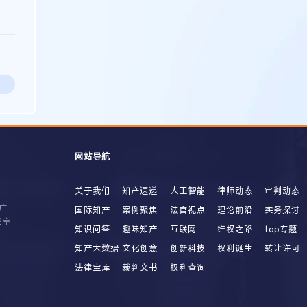
网站导航
关于我们
知产速递
人工智能
律师动态
审判动态
广
国际知产
案例聚焦
法官视点
理论前沿
实务探讨
2室
知识问答
趣味知产
互联网
维权之路
top专题
知产大数据
文化创意
创新科技
权利诞生
转让许可
法律宝库
裁判文书
权利查询