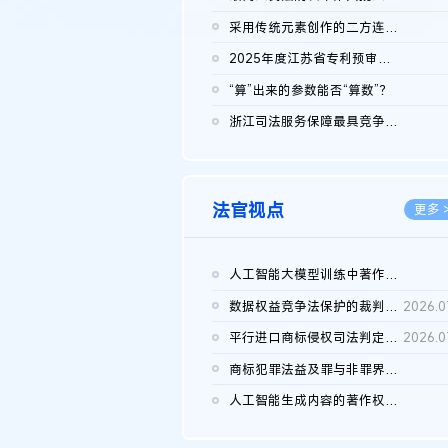
2026.0
采用传统元素创作的二方连续装饰图案作品的独创性及侵权对比认定
2026.0
2025年度江苏省专利预审典型案例
2026.0
“算”出来的参数能否“算数”？
2026.0
浙江司法服务保障最具竞争力营商环境建设典型案例（第二批）含侵...
2026.0
法官视点
更多 
人工智能大模型训练中著作权的合理使用
2026.0
数据权益竞争法保护的裁判路径构建
2026.0
平行进口商标侵权司法判定规则的困境与纾解
2026.0
商标犯罪法益及罪与非罪界限研究
2026.0
人工智能生成内容的著作权司法认定：演进逻辑、现实困境与规则建...
2026.0