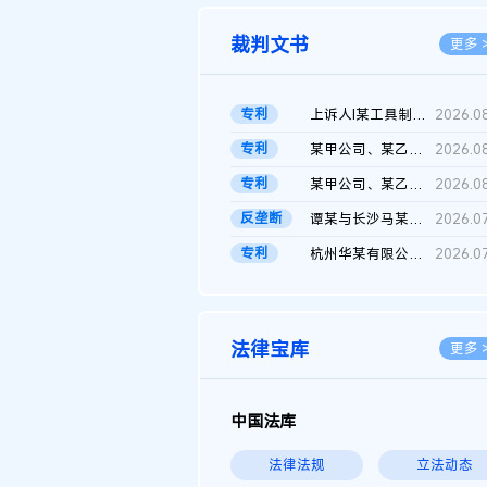
裁判文书
更多 
专利
上诉人I某工具制品有限公司与被上诉人程某及一审被告中华人民共和...
2026.0
专利
某甲公司、某乙公司、某丙公司申请诉前行为保全复议裁定书
2026.0
专利
某甲公司、某乙公司、官某与某丙公司专利申请权权属纠纷 二审判决...
2026.0
反垄断
谭某与长沙马某堆农产品股份有限公司滥用市场支配地位纠纷二审裁...
2026.0
专利
杭州华某有限公司与菲某有限公司侵害发明专利权纠纷
2026.0
法律宝库
更多 
中国法库
法律法规
立法动态