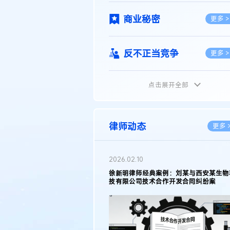
商业秘密
更多 >
反不正当竞争
更多 >
点击展开全部
植物新品种
更多 >
地理标志
更多 >
律师动态
更多 
集成电路布图设计
更多 >
2026.02.10
权律师徐新明接受《中国经营
徐新明律师经典案例：刘某与西安某生物
技术革新下知识产权保护面临新
技有限公司技术合作开发合同纠纷案
技术合同
策略
更多 >
传统文化
更多 >