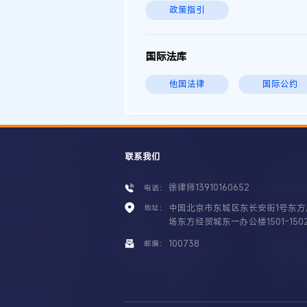
政策指引
国际法库
他国法律
国际公约
联系我们
徐律师13910160652
电话：
中国北京市东城区东长安街1号东方
地址：
场东方经贸城东一办公楼1501-150
100738
邮编：