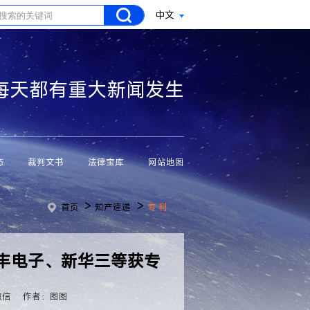
中文
每天都有重大新闻发生
态
裁判文书
法律宝库
网站地图
>
>
首页
知产速递
专 利
江丰电子、新华三等获专
微信
作者：图图