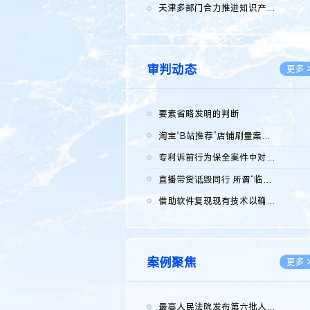
2026.0
天津多部门合力推进知识产权保护工作
2026.0
审判动态
更多 
要素省略发明的判断
2026.0
淘宝“B站推荐”店铺刷量案维持原判，两被告连带赔偿150万元
2026.0
专利诉前行为保全案件中对仿制药申请人曾作出三类声明的考量及违...
2026.0
直播带货诋毁同行 所谓“临场发挥”不免责
2026.0
借助软件复现现有技术以确认相关参数特征是否被公开
2026.0
案例聚焦
更多 
最高人民法院发布第六批人民法院种业知识产权司法保护典型案例 含...