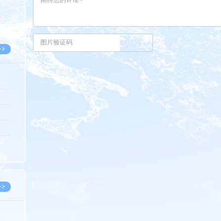
8.05
8.05
>>
8.06
8.05
8.05
8.04
8.04
>>