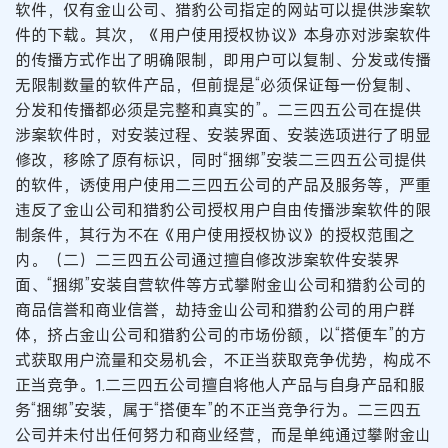
软件，仅有金山公司、猎豹公司指定的网站可以提供涉案软
件的下载。其次，《用户使用授权协议》本身亦对涉案软件
的传播方式作出了明确限制，即用户可以复制、分发或传播
无限制数量的软件产品，但前提是“必须保证每一份复制、
分发和传播都必须是完整和真实的”。二三四五公司在提供
涉案软件时，对安装过程、安装界面、安装选项进行了明显
修改，移除了原有标识，同时“捆绑”安装二三四五公司提供
的软件，诱使用户使用二三四五公司的产品及服务等，严重
违反了金山公司和猎豹公司授权用户自由传播涉案软件的限
制条件，其行为不在《用户使用授权协议》的授权范围之
内。（二）二三四五公司通过擅自修改涉案软件安装界
面、“捆绑”安装自营软件等方式攀附金山公司和猎豹公司的
商品信誉和商业信誉，劫持金山公司和猎豹公司的用户群
体，挤占金山公司和猎豹公司的市场份额，以“搭便车”的方
式获取用户流量和交易机会，不正当获取竞争优势，构成不
正当竞争。1.二三四五公司擅自将他人产品与自身产品和服
务“捆绑”安装，属于“搭便车”的不正当竞争行为。二三四五
公司并未付出任何努力和商业经营，而是单纯通过攀附金山