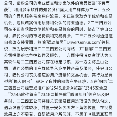
公司、猎豹公司的商业信誉和涉案软件的商品信誉“不劳而
获”，利用涉案软件的知名度和庞大用户群体为二三四五公
司的产品和服务带来用户流量，不正当获取竞争优势和交易
机会，违反诚实信用原则和公认的商业道德。2.二三四五公
司在不正当获取竞争优势和交易机会的同时，挤占了金山公
司、猎豹公司的市场份额和交易机会。二三四五公司通过擅
自修改安装界面，移除“驱动精灵”“DriverGenius.com”等标
识，改为展示和推广二三四五公司网站，并“捆绑”二三四五
公司提供的竞争性软件及服务，一方面使得消费者误认为涉
案软件与二三四五公司存在特定联系，另一方面将金山公
司、猎豹公司的用户群体导入竞争性产品及服务，使金山公
司、猎豹公司丧失相应的用户流量和交易机会。其行为是典
型的“损人肥己”，破坏了良性的网络竞争环境。3.在“捆绑”二
三四五公司经营或推广的“2345加速浏览器”“2345安全卫
士”“2345软件管家”“2345网址导航”“腾讯视频”等产品及服
务时，二三四五公司将相关安装及使用选项设为默认勾选，
选项设置字体较小，并置于安装界面左下角等位置，在视觉
效果上亦不显著，容易被用户所忽略，不属于《规范互联网