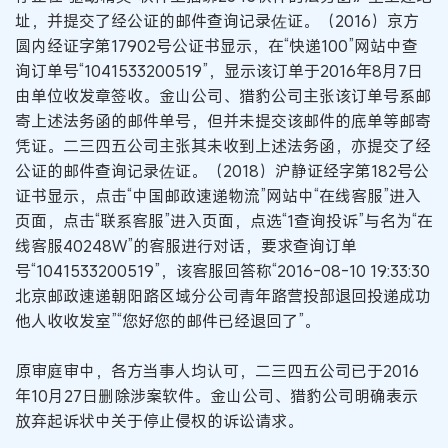
址，并提交了经公证的邮件查询记录佐证。（2016）京方
圆内经证字第17902号公证书显示，在“快递100”网站中查
询订单号“1041533200519”，显示该订单于2016年8月7日
由单位收发章签收。金山公司、猎豹公司主张该订单号系邮
寄上述法务函的邮件单号，但并未提交该邮件的底单等邮寄
凭证。二三四五公司主张其未收到上述法务函，亦提交了经
公证的邮件查询记录佐证。（2018）沪静证经字第182号公
证书显示，点击“中国邮政速递物流”网站中“在线客服”进入
页面，点击“联系客服”进入页面，点选“1查询投诉”与名为“在
线客服40248W”的客服进行对话，要求查询订单
号“1041533200519”，该客服回答称“2016-08-10 19:33:30
北京邮政速递朝阳路区域分公司青年路营投部退回投递成功
他人收收发室”“您好您的邮件已经退回了”。
原审庭审中，各方当事人均认可，二三四五公司已于2016
年10月27日删除涉案软件。金山公司、猎豹公司明确表示
放弃起诉状中关于停止侵权的诉讼请求。