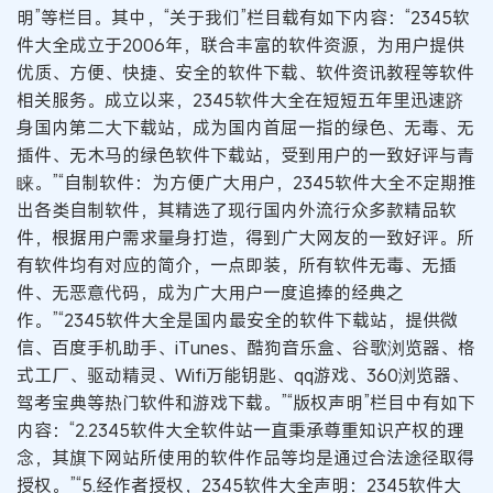
明”等栏目。其中，“关于我们”栏目载有如下内容：“2345软
件大全成立于2006年，联合丰富的软件资源，为用户提供
优质、方便、快捷、安全的软件下载、软件资讯教程等软件
相关服务。成立以来，2345软件大全在短短五年里迅速跻
身国内第二大下载站，成为国内首屈一指的绿色、无毒、无
插件、无木马的绿色软件下载站，受到用户的一致好评与青
睐。”“自制软件：为方便广大用户，2345软件大全不定期推
出各类自制软件，其精选了现行国内外流行众多款精品软
件，根据用户需求量身打造，得到广大网友的一致好评。所
有软件均有对应的简介，一点即装，所有软件无毒、无插
件、无恶意代码，成为广大用户一度追捧的经典之
作。”“2345软件大全是国内最安全的软件下载站，提供微
信、百度手机助手、iTunes、酷狗音乐盒、谷歌浏览器、格
式工厂、驱动精灵、Wifi万能钥匙、qq游戏、360浏览器、
驾考宝典等热门软件和游戏下载。”“版权声明”栏目中有如下
内容：“2.2345软件大全软件站一直秉承尊重知识产权的理
念，其旗下网站所使用的软件作品等均是通过合法途径取得
授权。”“5.经作者授权，2345软件大全声明：2345软件大