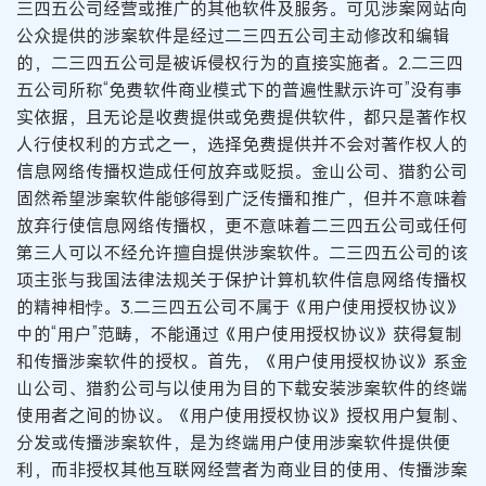
三四五公司经营或推广的其他软件及服务。可见涉案网站向
公众提供的涉案软件是经过二三四五公司主动修改和编辑
的，二三四五公司是被诉侵权行为的直接实施者。2.二三四
五公司所称“免费软件商业模式下的普遍性默示许可”没有事
实依据，且无论是收费提供或免费提供软件，都只是著作权
人行使权利的方式之一，选择免费提供并不会对著作权人的
信息网络传播权造成任何放弃或贬损。金山公司、猎豹公司
固然希望涉案软件能够得到广泛传播和推广，但并不意味着
放弃行使信息网络传播权，更不意味着二三四五公司或任何
第三人可以不经允许擅自提供涉案软件。二三四五公司的该
项主张与我国法律法规关于保护计算机软件信息网络传播权
的精神相悖。3.二三四五公司不属于《用户使用授权协议》
中的“用户”范畴，不能通过《用户使用授权协议》获得复制
和传播涉案软件的授权。首先，《用户使用授权协议》系金
山公司、猎豹公司与以使用为目的下载安装涉案软件的终端
使用者之间的协议。《用户使用授权协议》授权用户复制、
分发或传播涉案软件，是为终端用户使用涉案软件提供便
利，而非授权其他互联网经营者为商业目的使用、传播涉案