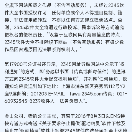
全旗下网站所载之作品（不含互动服务），未经过2345软
件大全书面授权许可，任何单位或个人不得擅自复制、链
接、非法使用或转载，不得以任何方式建立镜像站点。否
则，2345软件大全将通过行政投诉、民事诉讼等方式追究
侵权者的侵权责任。”“6.鉴于互联网具有海量信息的特点，
2345软件大全不排除旗下网站（不含互动服务）有极少数
作品因客观原因无法联系到权利人。”
第17900号公证书还显示，2345网址导航网站中公示了“权
利通知”的方式，即“务必以书面（传真或邮寄信件）的通讯
方式向2345软件大全提交权利通知”，并列明“任何通知、反
通知均应发送到如下地址：上海市浦东新区亮秀路112号Y2
座9层邮编：201203 E-MAIL：fawu 2345.com传真：021-
60932345-8239收件人：法务负责人”。
金山公司、猎豹公司主张，其曾于2016年8月3日以EMS特
快专递方式寄送《关于要求停止提供“驱动精灵”软件下载及
停止在“驱动精灵”软件上捆绑2345软件的法务函》至上述地