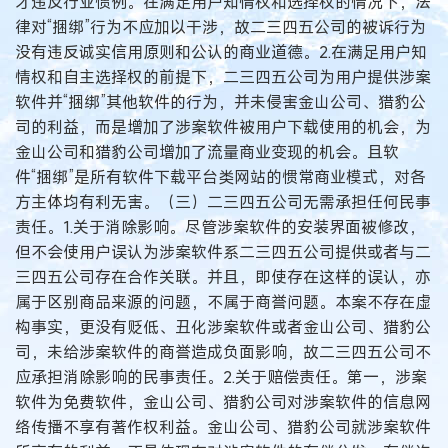
才违反行业惯例。在满足用户知情权和选择权的情况下，法
律对“捆绑”行为不应加以干涉，故二三四五公司的被诉行为
没有违反诚实信用原则和公认的商业道德。2.在满足用户知
情权和自主选择权的前提下，二三四五公司为用户提供涉案
软件并“捆绑”其他软件的行为，并未侵害金山公司、猎豹公
司的利益，而是增加了涉案软件被用户下载使用的机会，为
金山公司和猎豹公司增加了流量商业变现的机会。且软
件“捆绑”是所有软件下载平台类网站的惯常商业模式，对各
方主体均有利无害。（三）二三四五公司无需承担任何民事
责任。1.关于消除影响。尽管涉案软件的安装界面被修改，
但不会使用户误认为涉案软件系二三四五公司提供或者与二
三四五公司存在合作关联。并且，即使存在这样的误认，亦
属于区别商品来源的问题，不属于商誉问题。本案不存在虚
构事实，更没有贬低、丑化涉案软件或者金山公司、猎豹公
司，未给涉案软件的商誉造成负面影响，故二三四五公司不
应承担消除影响的民事责任。2.关于赔偿责任。第一，涉案
软件为免费软件，金山公司、猎豹公司对涉案软件的信息网
络传播不享有著作权利益。金山公司、猎豹公司就涉案软件