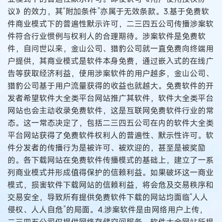
议》的效力，其“附加条件”亦属于无效条款。3.基于免费软
件商业模式下的普遍性默示许可，二三四五公司传播涉案软
件符合行业惯例与权利人的合理期待。涉案软件是免费软
件，自问世以来，金山公司、猎豹公司就一直免费向终端用
户提供，其商业模式是软件本身免费，通过嵌入式的在线广
告等获取经济利益，使用涉案软件的用户越多，金山公司、
猎豹公司基于用户流量获得的收益也就越大。免费软件的开
发者希望软件大全类平台网站推广其软件，软件大全类平台
网站也会主动收录免费软件，这是互联网免费软件行业的常
态。这一常态决定了，包括二三四五公司在内的软件大全类
平台网站获得了免费软件权利人的普遍性、默示性许可。软
件分发者的传播行为是被许可、被欢迎的，甚至是被奖励
的。各下载网站在免费软件传播模式的基础上，建立了一系
列商业模式并形成值得保护的信赖利益。如果破坏这一商业
模式，损害软件下载网站的信赖利益，将会危及交易秩序和
交易安全，导致所有提供免费软件下载的网站均面临“人人
侵权、人人自危”的局面。4.涉案软件是由网络用户上传，
二三四五公司仅提供网络存储空间服务。软件大全网站所提