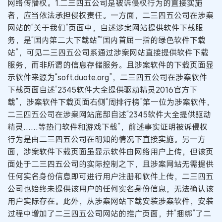
网络传播权。1.二三四五公司是被诉侵权行为的直接实施
者，应当依法承担侵权责任。一方面，二三四五公司在涉案
网站的“关于我们”页面中，自述涉案网站提供软件下载服
务，是“国内第二大下载站”“国内首屈一指的绿色软件下载
站”，可见二三四五公司系通过涉案网站直接提供软件下载
服务，而非所谓的信息存储服务。且涉案软件的下载页面显
示软件来源为“soft.duote.org”，二三四五公司在涉案软件
下载页面自述“2345软件大全提供驱动精灵2016官方下
载”，涉案软件下载页面右侧“周排行榜”第一位为涉案软件，
二三四五公司在涉案网站底部自述“2345软件大全提供驱动
精灵……等热门软件和游戏下载”，前述事实证明被诉侵权
行为是由二三四五公司在明知的情况下直接实施。另一方
面，涉案软件下载页面虽显示软件由网络用户上传，但该页
面处于二三四五公司的实际控制之下，且涉案网站无需提供
任何实名身份信息即可进行用户注册和软件上传，二三四五
公司也始终未提供该用户的任何实名身份信息，无法确认该
用户实际存在。此外，从涉案网站下载安装涉案软件，安装
过程中增加了二三四五公司网站的推广页面，并“捆绑”了二