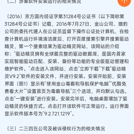
（二）涉案软件安装运行的相关情况
（2016）京方圆内经证字第31284号公证书（以下简称第
31284号公证书）记载，2016年7月27日，金山公司、猎豹
公司的委托代理人在公证员监督下操作公证处计算机，在检
查计算机运行环境清洁度后，打开百度搜索引擎并搜索驱动
精灵，第一个搜索结果为驱动精灵网站，该网站的介绍
称：“驱动精灵拥有全球最完整的驱动数据库，是国内首家
实现智能驱动匹配、安装、备份等功能的专业级驱动管理和
维护软件。”点击进入该网站，点击“立即下载”下载“驱动精
灵V9.2”软件的安装文件，并进行安装。安装开始前，安装
界面（图1）显示有“使用金山毒霸和导航保护电脑”“优酷免
费看大片”“设置首页为毒霸导航”三个选项，并均默认勾选。
点击“一键安装”进行安装。安装完毕后，电脑桌面增加了驱
动精灵的快捷方式。点击打开该软件可正常运行。运行界面
显示软件版本号为“9.2.721.1219”。
（三）二三四五公司及被诉侵权行为的相关情况