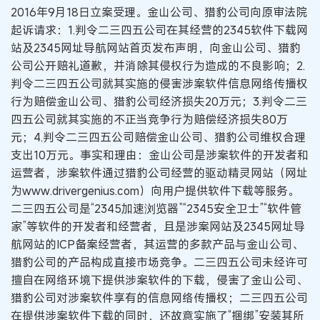
2016年9月18日立案受理。金山公司、猎豹公司向原审法院
起诉请求：1.判令二三四五公司在其经营的2345软件下载网
站及2345网址导航网站首页发布声明，向金山公司、猎豹
公司公开赔礼道歉，并消除其侵权行为造成的不良影响；2.
判令二三四五公司就其实施的侵害涉案软件信息网络传播权
行为赔偿金山公司、猎豹公司经济损失20万元；3.判令二三
四五公司就其实施的不正当竞争行为赔偿经济损失80万
元；4.判令二三四五公司赔偿金山公司、猎豹公司维权合理
支出10万元。事实和理由：金山公司是涉案软件的开发者和
运营者，涉案软件通过猎豹公司经营的驱动精灵网站（网址
为www.drivergenius.com）向用户提供软件下载等服务。
二三四五公司是“2345加速浏览器”“2345安全卫士”“软件管
家”等软件的开发者和经营者，且是涉案网站及2345网址导
航网站的ICP备案经营者，其运营的多款产品与金山公司、
猎豹公司的产品构成直接市场竞争。二三四五公司未经许可
擅自在网络环境下提供涉案软件的下载，侵害了金山公司、
猎豹公司对涉案软件享有的信息网络传播权；二三四五公司
在提供涉案软件下载的同时，还故意实施了“捆绑”安装其所