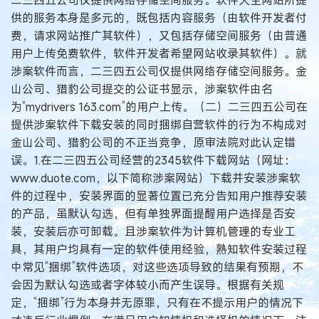
供的服务本身是多元的，既包括内容服务（由软件开发者付
费，请求网站推广其软件），又包括存储空间服务（由普通
用户上传免费软件，软件开发者希望网站收录其软件）。就
涉案软件而言，二三四五公司仅提供网络存储空间服务。金
山公司、猎豹公司提交的公证书显示，涉案软件由名
为“mydrivers 163.com”的用户上传。（二）二三四五公司在
提供涉案软件下载安装的同时捆绑自营软件的行为不构成对
金山公司、猎豹公司的不正当竞争，原审法院对此认定错
误。1.在二三四五公司经营的2345软件下载网站（网址：
www.duote.com，以下简称涉案网站）下载并安装涉案软
件的过程中，安装界面的显著位置已充分告知用户推荐安装
的产品，虽默认勾选，但有单独界面提醒用户选择是否安
装，安装后亦可卸载。且涉案软件为计算机管理的专业工
具，其用户均具有一定的软件使用经验，熟知软件安装过程
中常见“捆绑”软件选项，对这些选项导致的结果有预期，不
会因为默认勾选或者字体较小而产生误导。根据有关规
定，“捆绑”行为本身并无原罪，只有在不提示用户的情况下