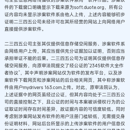
司主张信息网络传播权的涉案软件系同一软件作品。涉案软
件的下载窗口明确显示下载来源为soft.duote.org，所有公
证内容均未显示涉案软件系由他人上传，上述内容能够初步
证明二三四五公司未经许可在其所经营的网站上向网络用户
直接提供涉案软件。
二三四五公司主张其仅提供信息存储空间服务、涉案软件系
由网络用户上传，其应当提供充分证据加以证明，否则应当
承担举证不能的后果。二三四五公司为证明其仅提供信息存
储空间服务，向原审法院提交了经公证的“2345软件大全作
者协议”，其中声明涉案网站仅为软件的发布平台，以及涉
案软件下载网页和涉案网站的后台相关网页，其中称涉案软
件由用户mydrivers 163.com上传。对此，原审法院认为，
上述证据中的网页虽经过公证，但其内容均处于二三四五公
司的直接控制之下，且公证的时间与本案被诉侵权行为的公
证取证时间存在时间差异，故证据内容的可信度较低。同时
考虑到涉案网站发布软件的用户注册门槛较低，无需提交身
份证明材料，网站后台所显示的上传涉案软件的用户信息仅