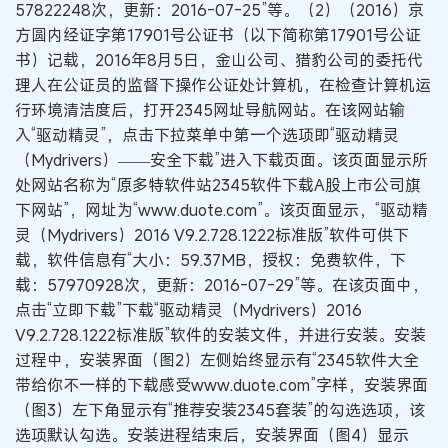
57822248次，更新：2016-07-25”等。（2）（2016）京
方圆内经证字第17901号公证书（以下简称第17901号公证
书）记载，2016年8月5日，金山公司、猎豹公司的委托代
理人在公证员的监督下操作公证处计算机，在检查计算机运
行环境清洁度后，打开2345网址导航网站。在该网站输
入“驱动精灵”，点击下拉菜单中第一个选项即“驱动精灵
（Mydrivers）——安全下载”进入下载页面。该页面显示所
处网站名称为“原多特软件站2345软件下载A股上市公司旗
下网站”，网址为“www.duote.com”。该页面显示，“驱动精
灵（Mydrivers）2016 V9.2.728.1222标准版”软件可供下
载，软件信息有“大小：59.37MB，授权：免费软件，下
载：57970928次，更新：2016-07-29”等。在该页面中，
点击“立即下载”下载“驱动精灵（Mydrivers）2016
V9.2.728.1222标准版”软件的安装文件，并进行安装。安装
过程中，安装界面（图2）左侧始终显示有“2345软件大全
带给你不一样的下载感受www.duote.com”字样，安装界面
（图3）左下角显示有“推荐安装2345套装”的勾选选项，该
选项默认勾选。安装进程结束后，安装界面（图4）显示