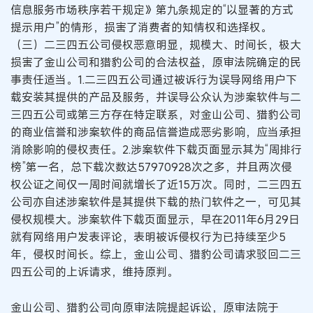
信息服务市场秩序若干规定》第九条规定的“以显著的方式
提示用户”的情形，损害了消费者的知情权和选择权。
（三）二三四五公司侵权恶意明显，规模大、时间长，极大
损害了金山公司和猎豹公司的合法权益，原审法院确定的民
事责任适当。1.二三四五公司通过被诉行为误导网络用户下
载安装其提供的产品及服务，并误导公众认为涉案软件与二
三四五公司或第三方存在特定联系，对金山公司、猎豹公司
的商业信誉和涉案软件的商品信誉造成恶劣影响，应当承担
消除影响的侵权责任。2.涉案软件下载页面显示其为“周排行
榜”第一名，总下载次数达57970928次之多，并且两次侵
权公证之间仅一周时间就增长了近15万次。同时，二三四五
公司亦自述涉案软件是其提供下载的热门软件之一，可见其
侵权规模大。涉案软件下载页面显示，早在2011年6月29日
就有网络用户发表评论，表明被诉侵权行为已持续至少5
年，侵权时间长。综上，金山公司、猎豹公司请求驳回二三
四五公司的上诉请求，维持原判。
金山公司、猎豹公司向原审法院提起诉讼，原审法院于