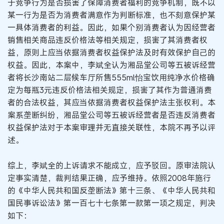
于竞争行为是否损害了保障消费者福利的竞争机制，既不以
某一行为是否为消费者满意作为判断标准，也不刻意保护某
一具体消费者的利益。因此，如果个别消费者认为因经营者
销售相关商品违反价格法等相关规定，损害了其消费者权
益，原则上应当依据消费者权益保护法及时有效保护自己的
权益。因此，本案中，李斌全认为湘品堂公司等五被诉经营
者将长沙南站二层候车厅所售555ml怡宝饮用纯净水价格确
定为每瓶3元违反价格法相关规定，损害了其作为普通消费
者的合法权益，其应当依据消费者权益保护法主张权利。本
案系垄断纠纷，湘品堂公司等五被诉经营者是否违反消费者
权益保护法对于本案审理并无直接关联性，本院不再予以评
述。
综上，李斌全的上诉请求不能成立，应予驳回。原审法院认
定事实清楚，裁判结果正确，应予维持。依照2008年施行
的《中华人民共和国反垄断法》第十三条、《中华人民共和
国民事诉讼法》第一百七十七条第一款第一项之规定，判决
如下：