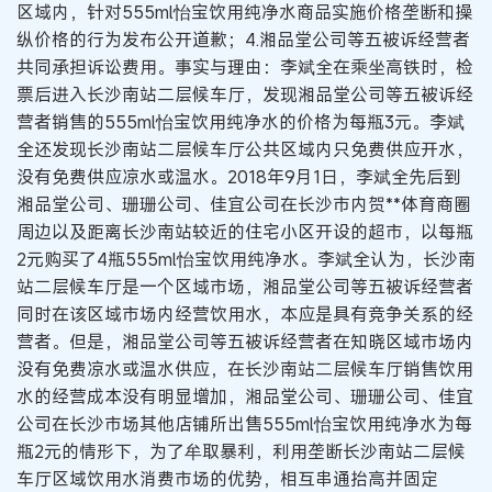
区域内，针对555ml怡宝饮用纯净水商品实施价格垄断和操
纵价格的行为发布公开道歉；4.湘品堂公司等五被诉经营者
共同承担诉讼费用。事实与理由：李斌全在乘坐高铁时，检
票后进入长沙南站二层候车厅，发现湘品堂公司等五被诉经
营者销售的555ml怡宝饮用纯净水的价格为每瓶3元。李斌
全还发现长沙南站二层候车厅公共区域内只免费供应开水，
没有免费供应凉水或温水。2018年9月1日，李斌全先后到
湘品堂公司、珊珊公司、佳宜公司在长沙市内贺**体育商圈
周边以及距离长沙南站较近的住宅小区开设的超市，以每瓶
2元购买了4瓶555ml怡宝饮用纯净水。李斌全认为，长沙南
站二层候车厅是一个区域市场，湘品堂公司等五被诉经营者
同时在该区域市场内经营饮用水，本应是具有竞争关系的经
营者。但是，湘品堂公司等五被诉经营者在知晓区域市场内
没有免费凉水或温水供应，在长沙南站二层候车厅销售饮用
水的经营成本没有明显增加，湘品堂公司、珊珊公司、佳宜
公司在长沙市场其他店铺所出售555ml怡宝饮用纯净水为每
瓶2元的情形下，为了牟取暴利，利用垄断长沙南站二层候
车厅区域饮用水消费市场的优势，相互串通抬高并固定