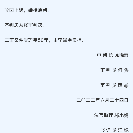
驳回上诉，维持原判。
本判决为终审判决。
二审案件受理费50元，由李斌全负担。
审 判 长 原晓爽
审 判 员 何 隽
审 判 员 薛 淼
二〇二二年六月二十四日
法官助理 郝小娟
书 记 员 汪 妮