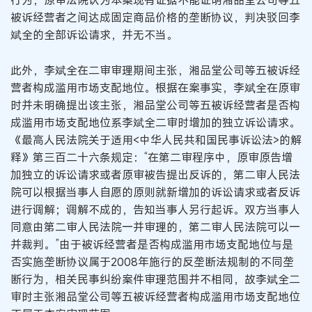
行为，原审法院认为本案现有证据不能证明湘品堂公司等五
被诉经营者之间达成固定商品价格的垄断协议，判决驳回李
斌全的全部诉讼请求，并无不当。
此外，李斌全在二审审理期间主张，湘品堂公司等五被诉经
营者构成滥用市场支配地位。根据在案事实，李斌全在原审
时并未明确提出该主张，湘品堂公司等五被诉经营者是否构
成滥用市场支配地位系李斌全二审时增加的独立诉讼请求。
《最高人民法院关于适用<中华人民共和国民事诉讼法>的解
释》第三百二十六条规定：“在第二审程序中，原审原告增
加独立的诉讼请求或者原审被告提出反诉的，第二审人民法
院可以根据当事人自愿的原则就新增加的诉讼请求或者反诉
进行调解；调解不成的，告知当事人另行起诉。双方当事人
同意由第二审人民法院一并审理的，第二审人民法院可以一
并裁判。”由于被诉经营者是否构成滥用市场支配地位与是
否实施垄断协议属于2008年施行的反垄断法规制的不同垄
断行为，相关民事纠纷案件审理范围并不相同，故李斌全二
审时主张湘品堂公司等五被诉经营者构成滥用市场支配地位