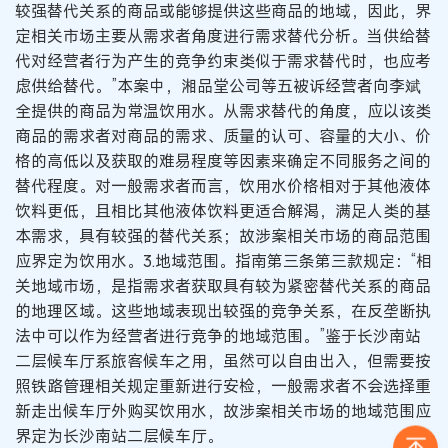
较强替代关系的商品或能够提供这些商品的地域，因此，界
定相关市场主要从需求者角度进行需求替代分析。当供给替
代对经营者行为产生的竞争约束类似于需求替代时，也应考
虑供给替代。”本案中，湘品堂公司等五被诉经营者向李斌
全提供的商品为常温饮用水。从需求替代的角度，应以该类
商品的需求者对商品的需求、质量的认可、容量的大小、价
格的高低以及获取的难易程度等因素来确定不同服务之间的
替代程度。对一般需求者而言，饮用水价格相对于其他液体
饮料更低，且相比其他液体饮料更适合解渴，满足人类的基
本需求，具有较强的替代关系；故涉案相关市场的商品范围
应界定为饮用水。3.地域范围。指南第三条第三款规定：“相
关地域市场，是指需求者获取具有较为紧密替代关系的商品
的地理区域。这些地域表现出较强的竞争关系，在反垄断执
法中可以作为经营者进行竞争的地域范围。”鉴于长沙南站
二层候车厅系旅客候车之用，虽然可以自由出入，但需要按
照铁路管理相关规定重新进行安检，一般需求者不会选择重
新走出候车厅外购买饮用水，故涉案相关市场的地域范围应
界定为长沙南站二层候车厅。