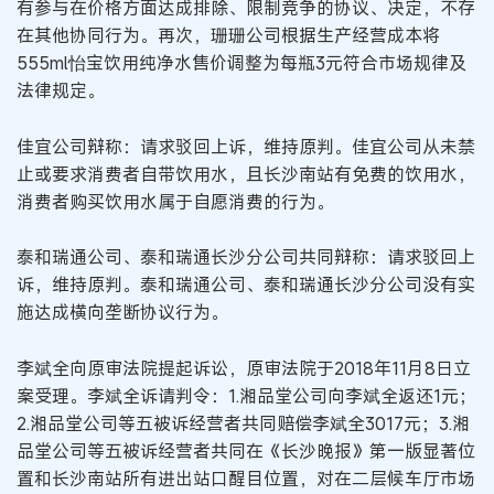
有参与在价格方面达成排除、限制竞争的协议、决定，不存
在其他协同行为。再次，珊珊公司根据生产经营成本将
555ml怡宝饮用纯净水售价调整为每瓶3元符合市场规律及
法律规定。
佳宜公司辩称：请求驳回上诉，维持原判。佳宜公司从未禁
止或要求消费者自带饮用水，且长沙南站有免费的饮用水，
消费者购买饮用水属于自愿消费的行为。
泰和瑞通公司、泰和瑞通长沙分公司共同辩称：请求驳回上
诉，维持原判。泰和瑞通公司、泰和瑞通长沙分公司没有实
施达成横向垄断协议行为。
李斌全向原审法院提起诉讼，原审法院于2018年11月8日立
案受理。李斌全诉请判令：1.湘品堂公司向李斌全返还1元；
2.湘品堂公司等五被诉经营者共同赔偿李斌全3017元；3.湘
品堂公司等五被诉经营者共同在《长沙晚报》第一版显著位
置和长沙南站所有进出站口醒目位置，对在二层候车厅市场