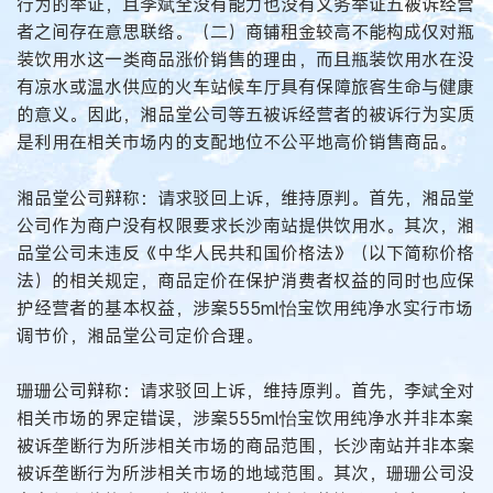
行为的举证，且李斌全没有能力也没有义务举证五被诉经营
者之间存在意思联络。（二）商铺租金较高不能构成仅对瓶
装饮用水这一类商品涨价销售的理由，而且瓶装饮用水在没
有凉水或温水供应的火车站候车厅具有保障旅客生命与健康
的意义。因此，湘品堂公司等五被诉经营者的被诉行为实质
是利用在相关市场内的支配地位不公平地高价销售商品。
湘品堂公司辩称：请求驳回上诉，维持原判。首先，湘品堂
公司作为商户没有权限要求长沙南站提供饮用水。其次，湘
品堂公司未违反《中华人民共和国价格法》（以下简称价格
法）的相关规定，商品定价在保护消费者权益的同时也应保
护经营者的基本权益，涉案555ml怡宝饮用纯净水实行市场
调节价，湘品堂公司定价合理。
珊珊公司辩称：请求驳回上诉，维持原判。首先，李斌全对
相关市场的界定错误，涉案555ml怡宝饮用纯净水并非本案
被诉垄断行为所涉相关市场的商品范围，长沙南站并非本案
被诉垄断行为所涉相关市场的地域范围。其次，珊珊公司没