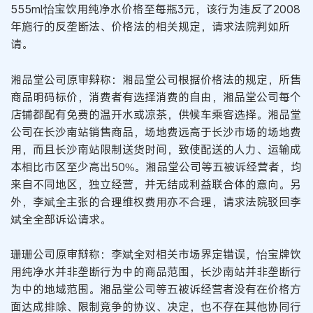
555ml怡宝饮用纯净水价格至每瓶3元，该行为违反了2008
年施行的反垄断法、价格法的相关规定，请求法院判如所
请。
湘品堂公司原审辩称：湘品堂公司根据价格法的规定，所售
商品明码标价，消费者有选择消费的自由，湘品堂公司每个
店铺都配有免费的温开水或凉茶，供候车乘客选择。湘品堂
公司在长沙南站销售商品，场地费远高于长沙市场的场地费
用，而且长沙南站限制送货时间，致使配送的人力、运输成
本相比市区至少高出50%。湘品堂公司等五被诉经营者，均
来自不同地区，独立经营，并无结成利益联合体的意向。另
外，李斌全主张的合理维权费用亦不合理，请求法院驳回李
斌全全部诉讼请求。
珊珊公司原审辩称：李斌全对相关市场界定错误，怡宝牌饮
用纯净水并非垄断行为中的商品范围，长沙南站并非垄断行
为中的地域范围。湘品堂公司等五被诉经营者没有在价格方
面达成排除、限制竞争的协议、决定，也不存在其他协同行