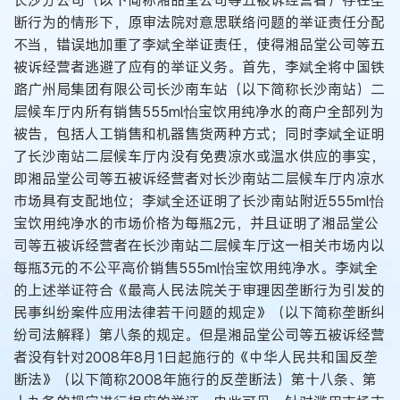
断行为的情形下，原审法院对意思联络问题的举证责任分配
不当，错误地加重了李斌全举证责任，使得湘品堂公司等五
被诉经营者逃避了应有的举证义务。首先，李斌全将中国铁
路广州局集团有限公司长沙南车站（以下简称长沙南站）二
层候车厅内所有销售555ml怡宝饮用纯净水的商户全部列为
被告，包括人工销售和机器售货两种方式；同时李斌全证明
了长沙南站二层候车厅内没有免费凉水或温水供应的事实，
即湘品堂公司等五被诉经营者对长沙南站二层候车厅内凉水
市场具有支配地位；李斌全还证明了长沙南站附近555ml怡
宝饮用纯净水的市场价格为每瓶2元，并且证明了湘品堂公
司等五被诉经营者在长沙南站二层候车厅这一相关市场内以
每瓶3元的不公平高价销售555ml怡宝饮用纯净水。李斌全
的上述举证符合《最高人民法院关于审理因垄断行为引发的
民事纠纷案件应用法律若干问题的规定》（以下简称垄断纠
纷司法解释）第八条的规定。但是湘品堂公司等五被诉经营
者没有针对2008年8月1日起施行的《中华人民共和国反垄
断法》（以下简称2008年施行的反垄断法）第十八条、第