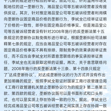
十九条的规定进行相应的举证。由此可见，针对滥用市场支
配地位的这一垄断行为，湘品堂公司等五被诉经营者没有提
供反证。其次，针对推定湘品堂公司等五被诉经营者利用横
向垄断协议固定商品价格的垄断行为，李斌全已经举证证明
了价格的一致性，即存在固定商品价格事实。但是湘品堂公
司等五被诉经营者没有针对2008年施行的反垄断法第十五
条规定的垄断协议豁免情形进行举证。根据垄断纠纷司法解
释第七条的规定，应当由湘品堂公司等五被诉经营者对存在
固定商品价格事实不具有排除、限制竞争的效果承担举证责
任，而不应当由李斌全对所谓意思联络的事实承担举证责
任，李斌全也无法获取这样的证据。再次，关于意思联络问
题，2008年施行的反垄断法第十三条、第十四条只规定
了“达成垄断协议”，对达成垄断协议的行为方式并没有作出
更加明确的规定。按照李斌全取证时国家工商行政管理总局
《工商行政管理机关禁止垄断协议行为的规定》第二条第三
款、第四款的规定，垄断协议既可以是书面形式和口头形
式，也可以是实质上存在协调一致的行为。据此，李斌全已
经完成湘品堂公司等五被诉经营者之间实质上存在协调一致