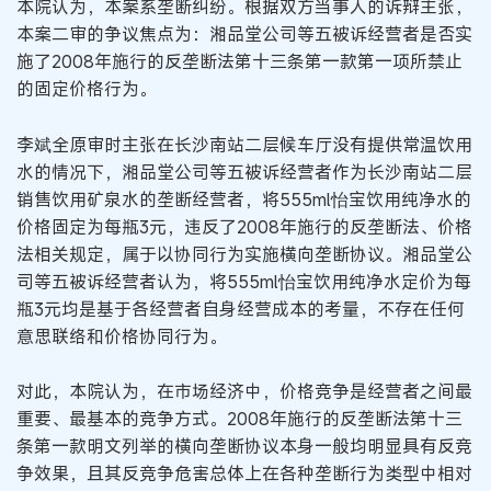
本院认为，本案系垄断纠纷。根据双方当事人的诉辩主张，
本案二审的争议焦点为：湘品堂公司等五被诉经营者是否实
施了2008年施行的反垄断法第十三条第一款第一项所禁止
的固定价格行为。
李斌全原审时主张在长沙南站二层候车厅没有提供常温饮用
水的情况下，湘品堂公司等五被诉经营者作为长沙南站二层
销售饮用矿泉水的垄断经营者，将555ml怡宝饮用纯净水的
价格固定为每瓶3元，违反了2008年施行的反垄断法、价格
法相关规定，属于以协同行为实施横向垄断协议。湘品堂公
司等五被诉经营者认为，将555ml怡宝饮用纯净水定价为每
瓶3元均是基于各经营者自身经营成本的考量，不存在任何
意思联络和价格协同行为。
对此，本院认为，在市场经济中，价格竞争是经营者之间最
重要、最基本的竞争方式。2008年施行的反垄断法第十三
条第一款明文列举的横向垄断协议本身一般均明显具有反竞
争效果，且其反竞争危害总体上在各种垄断行为类型中相对