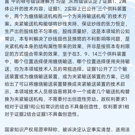
置”中的顿号错误理解为“均是”,从而错误认定了证据1、2具
体公开的技术内容，证据1、2实际上已公开“三个供料装置
中，两个为缠绕输送机构而一个为夹持输送机构”的技术方
案。夹紧输送机构能够将纱线夹持，保证纱线的张力恒定，
生产出的股线捻不匀率低，股线质量好，这是本领域的公知
常识，本专利解决了纱线损伤及换筒的不利影响等问题，是
夹紧机构本身的结构属性带来的效果，并非是按照本专利限
定的方式组合带来的效果，至于在3、9、14三个供料装置
中，哪个位置选择使用缠绕输送、哪个位置选择使用夹持输
送，均为本领域技术人员的常规选择。证据1公开了三个输
送装置或为缠绕输送装置，或为夹紧输送装置的方案，已经
给出了可以将缠绕输送装置替换成夹紧输送装置的技术启
示，本领域技术人员很容易将其中一个或者几个输送机构替
换为夹紧输送机构，不需要付出创造性劳动。故权利要求1
相对于证据1和公知常识的结合不具备创造性，权利要求1相
对于证据2结合证据1不具备创造性。
国家知识产权局原审辩称，被诉决定认定事实清楚、适用法