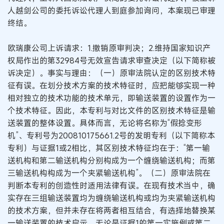
人越剑公司的委托诉讼代理人到庭参加询问，本案现已审理
终结。
欧瑞康公司上诉请求：1.撤销原审判决；2.维持国家知识产
权局作出的第32984号无效宣告请求审查决定（以下简称被
诉决定）。事实与理由：（一）原审法院认定的区别技术特
征有误。在划分技术方案的技术特征时，应把能够实现一种
相对独立的技术功能的技术单元，即输送装置的设置作为一
个技术特征。因此，本专利与对比文件的区别技术特征是输
送装置的整体设置。具体而言，无论将名称为“假捻变形
机”、专利号为200810175661.2号的发明专利（以下简称本
专利）与证据1或2相比，其区别技术特征均在于：“第一输
送机构和第二输送机构分别构成为一个缠绕输送机构；而第
三输送机构构成为一个夹紧输送机构”。（二）原审法院在
判断本专利的创造性时适用法律有误。在现有技术当中，确
实存在三组输送装置均为缠绕输送机构或均为夹紧输送机构
的技术方案，但并未存在将两者相互结合，有选择地替换某
一输送装置的技术启示。无论是证据1的第一实施例或第二