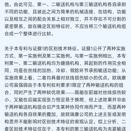
弛。由此可见，第一、二输送机构与第三输送机构各自承担
不同的功能，且彼此之间为简单的机械连接，在结构、功能
以及相互之间的配合关系上相对独立，并不存在不可分割的
紧密联系，故在确定区别特征时，不应当将三个输送机构组
合成一个整体进行比较。
关于本专利与证据1的区别技术特征。证据1公开了两种实施
方式，第一实施例及第二实施例。与第一实施例相比，本专
利第一、第二输送机构均为缠绕机构，其起到的作用完全相
同，均是在丝线的加热、冷却、假捻环节承担输送功能；从
实施效果上看，二者均具备对丝线损伤较小的优点。欧瑞康
公司虽强调由于本专利权利要求1限定了两种输送机构的组
合，同时产生了两种较优效果——既能在前端对丝线损伤较
小，又能在后端实现张力恒定易于换筒，但上述效果并非由
于两种输送机构组合后产生某种协同作用而产生，而是两种
输送机构各自效果的叠加，故欧瑞康公司的上述主张或发明
构思并不能影响对区别技术特征的客观认定。综上分析，二
者区别技术特征仅在于，本专利的第三输送机构为夹紧输送