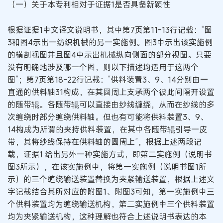
（一）关于本专利相对于证据1是否具备新颖性
根据证据1中文译文说明书，其中第7页第11-13行记载：“图
3和图4示出一纺织机械的另一实施例。图3中示出该实施例
的横剖视图并且图4中示出机械纵向侧面的部分视图。只要
没有明确地涉及哪一个图，则以下描述均适用于这两个
图”；第7页第18-22行记载：“供料装置3、9、14分别由一
直通的供料轴31构成，在其圆周上支承两个彼此间隔开设置
的随带辊。各随带辊可以直接由纱线缠绕，从而在纱线的多
次缠绕时部分缠绕供料轴。但也有可能将供料装置3、9、
14构成为所谓的夹持供料装置，在其中各随带辊引导一皮
带，其将纱线保持在供料轴的圆周上”，根据上述两段记
载，证据1 给出另外一种实施方式，即第二实施例（说明书
图3所示），在该实施例中，将第一实施例（说明书图1所
示）的三个缠绕输送装置替换为夹紧输送装置，根据上述文
字记载结合其所对应的附图1、附图3可知，第一实施例中三
个供料装置均为缠绕输送机构，第二实施例中三个供料装置
均为夹紧输送机构，这种理解也符合上述说明书表达的本