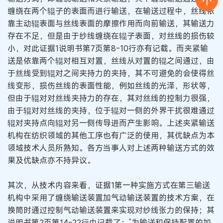
缠绕在两个辊子的表面而进行输送，在输送过程中，丝线依
靠主动辊表面与丝线表面的摩擦作用而向前输送，其输送力
存在不足，但是由于纱线缠绕在辊子表面，对丝线的损伤较
小，对此证据1说明书第7页第8-10行亦有记载。而夹紧输
送是依靠两个辊对相互对置，丝线从对置的辊之间通过，由
于丝线受到辊对之间夹持力的夹持，其不可避免的会使得丝
线变形，损伤丝线的表面性能，例如丝线的光泽，形状等，
但由于辊对对丝线夹持力的存在，其对丝线的控制力很强，
由于辊对对丝线的夹持，位于辊对一侧的外界干扰很难通过
辊对夹持点向辊对另一侧传导进而产生影响。上述夹紧输送
机构在纺织领域的其他工序也有广泛的使用，其优缺点为本
领域技术人员所熟知。各方当事人对上述两种输送方式的效
果及优缺点亦不持异议。
其次，从技术内容来看，证据1第一种实施方式在第三输送
机构中采用了缠绕输送装置加气动输送装置的技术方案，在
换筒时通过控制气动输送装置来实现对纱线张力的保持；其
说明书第2页第14-22行中记载了：“为输送和保持配置的加