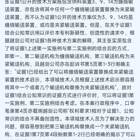
张证据1公开的技术方案既包含供料装置3、9、14为缠绕输
送装置，亦包含将其中任何一个缠绕输送装置替换为夹紧输
送装置，而不认为证据1公开的技术方案仅为3、9、14均是
缠绕输送装置，或均是夹紧输送装置。但是，在关于证据1
结合公知常识用以评价本专利新颖性、创造性的请求中，根
据越剑公司对证据1各种技术方案的解释，其主张实质包含
了将证据1上述第一实施例与第二实施例的结合后的方式，
即第一、第二输送机构为缠绕输送机构，第三输送机构为夹
紧输送机构，且越剑公司亦在起诉书第5页第1-3行明确主
张：“证据1已经给出了可以将缠绕输送装置替换成夹紧输送
装置的技术启示，本领域技术人员根据上述技术启示很容易
将其中一个或者几个输送机构替换为夹紧输送机构”，故对
证据1结合公知常识的证据方式进行评价时，可以将证据1第
一实施例、第二实施例结合考虑。在本案行政程序中，口审
笔录第4页亦载明越剑公司称“权利要求1相对于证据1、公知
常识的结合不具备创造性。本领域技术人员为了解决张力的
问题，很容易想到把第三输送机构替换成一个夹紧输送机
构，在证据1第7页第4段倒数第1-2行已经明确的揭示了可以