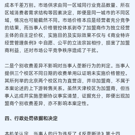
成本千差万别。市场供求由同一区域同行业竞品数量、所在
区域消费者需求结构等因素决定，即便是同一城市的不同区
域，情况也可能截然不同。市场价格本应是经营者充分竞争
的结果，而当事人价格管控体系剥夺了加盟商作为独立经营
主体的自主定价权，实施目的及实际效果不仅与《商业特许
经营管理条例》中自愿、公平的立法宗旨相悖，损害了加盟
商利益，还对市场公平竞争秩序造成了干扰。
二是个别收费差异不影响对当事人垄断行为的判定。当事人
提供三个校区不同日期的收费单用以证明未实施价格管控。
其所列举的北京两个校区均为直营店，并非加盟商，不属于
本案论述的上下游转售关系。虽然天津校区为加盟商，但当
事人达成并实施垄断协议事实清楚，证据充分，即便出现加
盟商个别收费差异，亦不影响本案定性。
四、行政处罚依据和决定
本机关认定，当事人的行为违反了《反垄断法》第十四