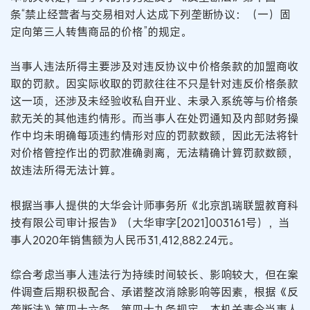
条“禁止经营者与交易相对人达成下列垄断协议：（一）固
定向第三人转售商品的价格”的规定。
当事人违法所得主要涉及对违反协议中价格条款的加盟商收
取的罚款。因实际收取的罚款往往不只是针对违反价格条款
这一项，还涉及未经验收私自开业、未录入系统等与价格条
款无关的其他违约情形。而当事人在处罚通知及内部财务操
作中均未明确每项违约情形对应的罚款数额，因此无法将针
对价格管控作出的罚款准确剥离，无法精确计算罚款数额，
故违法所得无法计算。
根据当事人提供的大华会计师事务所《北京凯瑞联盟教育科
技有限公司审计报告》（大华审字[2021]003161号），当
事人2020年销售额为人民币31,412,882.24元。
综合考虑当事人违法行为持续时间较长、影响较大，但在案
件调查后期积极配合、承诺整改消除影响等因素，根据《反
垄断法》第四十六条、第四十九条规定，本机关责令当事人