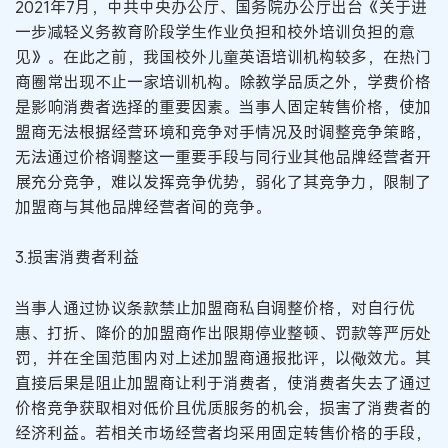
2021年7月，中共中央办公厅、国务院办公厅出台《关于进
一步减轻义务教育阶段学生作业负担和校外培训负担的意
见》。在此之前，我国校外儿童英语培训机构较多，在热门
商圈常出现不止一家培训机构。除教学品质之外，学费价格
是影响消费者选择的重要因素。当事人固定转售价格，使加
盟商无法根据经营环境和竞争对手情况及时调整竞争策略，
无法通过价格调整这一重要手段与同行业其他品牌经营者开
展充分竞争，难以发挥竞争优势，弱化了其竞争力，限制了
加盟商与其他品牌经营者间的竞争。
3.损害消费者利益
当事人通过协议条款禁止加盟商私自调整价格，对自行优
惠、打折、降价的加盟商作出限期停业整顿、罚款等严厉处
罚，并在全国范围内对上述加盟商通报批评，以儆效尤。其
直接后果是阻止加盟商让利于消费者，使消费者失去了通过
价格竞争获取相对低价且优质服务的机会，损害了消费者的
经济利益。若相关市场经营者均采用固定转售价格的手段，