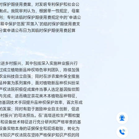
时保护期使用费案，对发明专利保护和社会公
衡点。我院审判认为，根据单一性规定，母案
利；专利法临时保护期使用费规定中的“申请公
释中保护范围“双落入”的临时保护期使用费支
分案申请公布日为其临时保护期使用费起算
。
推进乡村振兴，其中包括深入实施种业振兴行
过成立植物新品种权特色审判团队，持续加强
农业科技自立自强；同时在涉农案件保全措施
品种案为系列案件，面对植物新品种权纠纷采
产权法院积极促成案件当事人选定基因指纹图
内完成，进而确定茶花类木本植物品种特征，
物基因技术手段提升品种权保护效率，首次形成
的发展；同时有助于激励种业自主创新，促进
村振兴”的司法担当。在“高塔造粒生产颗粒复
法和设备技术特征进行充分研判和严格审查的基
设备实物本身的证据保全和现场勘验，转化为
州知识产权法院在坚持严格保护知识产权的同