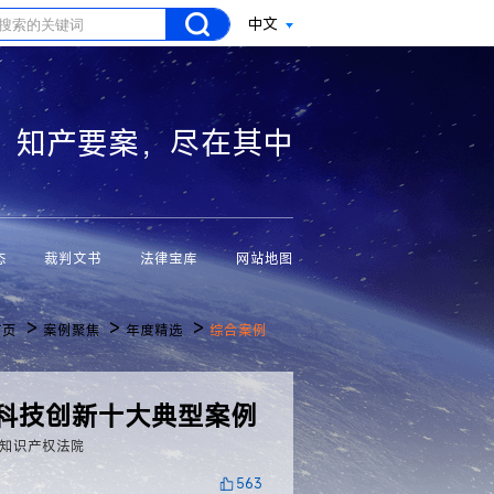
中文
知产要案，尽在其中
态
裁判文书
法律宝库
网站地图
>
>
>
首页
案例聚焦
年度精选
综合案例
障科技创新十大典型案例
知识产权法院
563