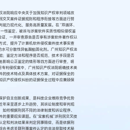
权法院响应中央关于加强知识产权审判领域改
民交叉案件证据规则和程序衔接等方面进行努
能力现代化，服务高质量发展。在 “双循环、
同一性鉴定、被诉与涉案软件实质性相似侵权鉴
验证，一并审查原告是否享有涉案软件著作权以
方式，提升了计算机软件侵权案件技术事实查
的水可分散性异氰酸酯固化剂。广州知识产权法
能；鉴定方法和程序是否规范，技术手段是否
他影响公正鉴定的情形等四方面进行审查，明
明专利侵权案中，广州知识产权法院明确技术类
件的技术特点及具体技术方案，对证据保全的
知识产权侵权纠纷的证据保全过程中应兼顾保
保护自主创新成果，是科技企业维持竞争优势
近年来呈逐步上升趋势，其诉讼制度和审判规
，如何根据刑民不同的法律制度和诉讼程序、
的重要现实课题。在“宝索机械”涉刑民交叉技
认定和判决结果来判定民事赔偿，而是依据刑
综合考虑关联刑事案件认定的非法获取技术秘