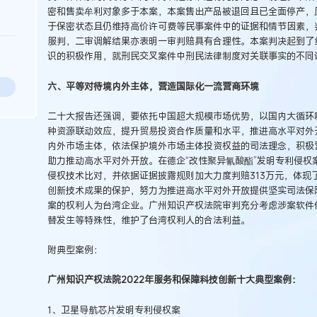
密和售卖牟利对象多于本案，本案售出产品被退回且已全面停产，
于保密状态且仍维持高价许可费等民事案件中的证据和情节因素，
服判，二审调解结果亦表明一审判赔具有合理性。本案判决起到了
识的积极作用，就刑民交叉案件中刑民法律制度对关联事实的不同
六、平等对待境内外主体，营造国际化一流营商环境
二十大报告还强调，要依托中国超大规模市场优势，以国内大循环
种资源联动效应，提升贸易投资合作质量和水平，推进高水平对外
内外市场主体，依法保护境外市场主体投资权益的司法理念，积极
助力推动高水平对外开放。在德企“改性聚异氰酸酯”发明专利侵权
侵权技术比对，并依据证据披露规则加大力度判赔313万元，体现
创新技术成果的保护，努力为推进高水平对外开放提供坚实司法保障
案的权利人为台湾企业。广州知识产权法院审判充分考虑涉案软件
替发生等特殊性，维护了台湾权利人的合法利益。
附典型案例：
广州知识产权法院2022年服务和保障科技创新十大典型案例：
1、卫星导航芯片发明专利侵权案