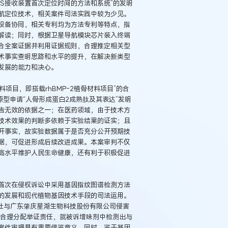
SS接收装置首次定位时间的方法和系统”的发明
航定位技术，相关案件司法实践中较为少见。
设备协同，相关专利均为方法专利等特点，指
解读；同时，根据卫星导航模块芯片装入终端
合全案证据并利用证据规则，合理推定相关型
术事实查明思路和水平的提升，在解决新类型
发展的能力和决心。
项目，即搭载rhBMP-2植骨材料项目”的合
型申请“人骨形成蛋白2成熟肽及其表达”发明
告无效的依据之一；在医药领域，由于技术方
技术效果的判断多依赖于实验结果的证实；且
开事实，故实验数据属于是否充分公开预期技
据，可促进形成后续改进成果。本案审判不仅
高水平维护人民生命健康，还有利于积极促进
首次在侵权诉讼中采用基因指纹图谱检测方法
的发展和现代植物基因技术手段的司法运用。
株式会社与广东肇庆星湖生物科技股份有限公司侵害
并合理分配举证责任，就被诉增味剂中检测出与
案件审理具有重要借鉴意义。同时，鉴于基因