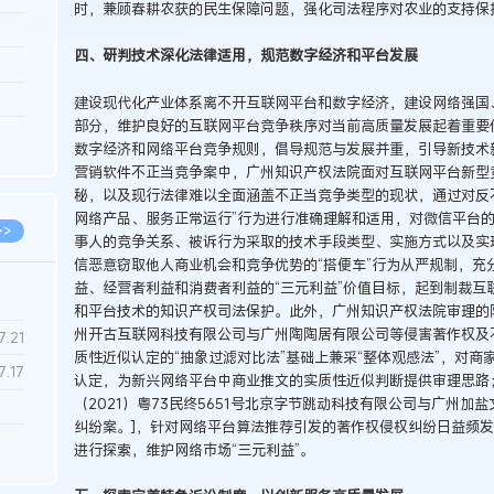
时，兼顾春耕农获的民生保障问题，强化司法程序对农业的支持保
3.26
四、研判技术深化法律适用，规范数字经济和平台发展
8.06
8.04
建设现代化产业体系离不开互联网平台和数字经济，建设网络强国
部分，维护良好的互联网平台竞争秩序对当前高质量发展起着重要
8.04
数字经济和网络平台竞争规则，倡导规范与发展并重，引导新技术新
8.03
营销软件不正当竞争案中，广州知识产权法院面对互联网平台新型
秘，以及现行法律难以全面涵盖不正当竞争类型的现状，通过对反
网络产品、服务正常运行”行为进行准确理解和适用，对微信平台
>>
事人的竞争关系、被诉行为采取的技术手段类型、实施方式以及实
信恶意窃取他人商业机会和竞争优势的“搭便车”行为从严规制，充
益、经营者利益和消费者利益的“三元利益”价值目标，起到制裁互
和平台技术的知识产权司法保护。此外，广州知识产权法院审理的陶陶居“
州开古互联网科技有限公司与广州陶陶居有限公司等侵害著作权及
7.28
7.21
质性近似认定的“抽象过滤对比法”基础上兼采“整体观感法”，对
7.17
认定，为新兴网络平台中商业推文的实质性近似判断提供审理思路；
（2021）粤73民终5651号北京字节跳动科技有限公司与广州
纠纷案。]，针对网络平台算法推荐引发的著作权侵权纠纷日益频
7.02
进行探索，维护网络市场“三元利益”。
6.22