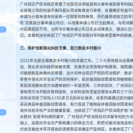
8.07
广州知识产权法院还审理了全国司法领域首例分案申请发明专利临
众使用之间的利益平衡问题从司法角度进行审查，合理确定利益平
8.07
申请与分案申请专利虽有一定联系和特殊性，但仍属两项独立的专
布”应系指分案申请公布日；以母案申请公布日为起算点，与司法解
付前提规定不符，也将令分案申请公布日失去法律意义，据此认定
>>
日。本案判决亦体现了广州知识产权法院对专利新类型案件的探索
三、保护创新强化科技支撑，助力推进乡村振兴
8.06
2022年也是全面推进乡村振兴的关键之年。二十大报告提出全面
动，强化农业科技和装备支撑，完善农业支持保护制度等。我院通
8.05
对植物新品种案件的审理，加大对种业知识产权的司法保护，推进
8.05
审查中强化对农业生产的支持保护。前述基因指纹图谱检测植物新
用田间观察检测方法通常耗时一年甚至两、三年的现状，广州知识
8.04
谱检测方法并配合取样送检，从材料送检至鉴定报告出具在三个月
8.04
共判决支持了权利人130多万元的诉讼请求。该系列案通过现代植
茶花类品种基因指纹图谱库，有力促进了植物品种基因指纹图谱库
高州当地支柱产业的健康发展；也体现了广州知识产权法院护航“乡
>>
合肥料”发明专利侵权案中，广州知识产权法院在对涉案专利的方
础上，选取对农业生产影响最小的保全方式，即把对被诉高塔造粒
对该设备技术环评报告的调查取证来确定产品特征。本案体现了广