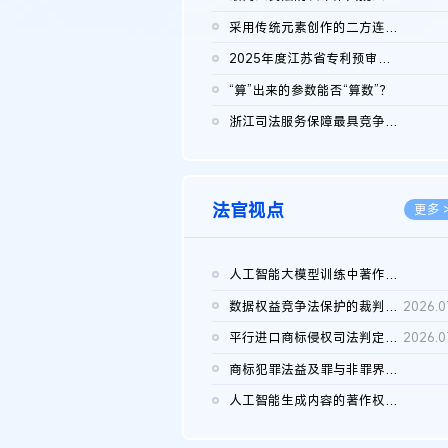
2026.0
采用传统元素创作的二方连续装饰图案作品的独创性及侵权对比认定
2026.0
2025年度江苏省专利预审典型案例
2026.0
“算”出来的参数能否“算数”？
2026.0
浙江司法服务保障最具竞争力营商环境建设典型案例（第二批）含侵...
2026.0
法官视点
更多 
人工智能大模型训练中著作权的合理使用
2026.0
数据权益竞争法保护的裁判路径构建
2026.0
平行进口商标侵权司法判定规则的困境与纾解
2026.0
商标犯罪法益及罪与非罪界限研究
2026.0
人工智能生成内容的著作权司法认定：演进逻辑、现实困境与规则建...
2026.0