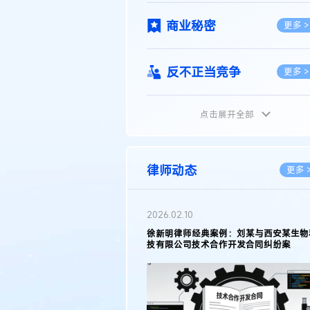
商业秘密
更多 >
反不正当竞争
更多 >
点击展开全部
植物新品种
更多 >
地理标志
更多 >
律师动态
更多 
集成电路布图设计
更多 >
2026.02.10
权律师徐新明接受《中国经营
徐新明律师经典案例：刘某与西安某生物
技术革新下知识产权保护面临新
技有限公司技术合作开发合同纠纷案
技术合同
策略
更多 >
传统文化
更多 >