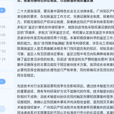
五、探索完善特色诉讼制度，以创新服务高质量发展
>>
二十大报告强调，要完善中国特色社会主义法律体系。广州知识产
革创新的要求，在创新鉴定工作方式、完善证据保全制度、探索刑
力，积极完善知识产权诉讼制度，探索推进知识产权审判体系和审判
8.06
多轮次”鉴定计算机软件侵权案中，我院创造性地采取权属证据的
定的“双循环、多轮次”闭环鉴定方式，将权属认定放在鉴定中多轮
8.05
及被诉软件是否构成侵权两个问题。本案积极探索科学的鉴定工作
8.03
明的能力。德企“改性聚异氰酸酯”发明专利侵权案，涉及化工领域
院围绕鉴定人是否具备解决相关专门性问题应有的知识、经验及技
7.30
可靠；鉴定人有无回避法定事由；鉴定过程中有无徇私舞弊或者其
确了鉴定意见采信的标准。在前述“高塔造粒生产颗粒复合肥料”发
7.29
案件证据保全的主要功能在于固定被诉技术方案，故须结合该类案
必要性及保全措施的合理性进行严格审查；同时明确在涉及民生的
民生促稳定。
>>
先进技术对行业发展前景和竞争生态影响深远。通过技术秘密方式
的重要途径，具有专利权保护方式不能替代的作用。技术秘密纠纷
则相对不成熟；且技术秘密纠纷往往同时触发刑事和民事案件程序
证据规则，准确认定刑民案件事实并判决赔偿金额，是刑民交叉案件
术秘密侵权案中，广州知识产权法院并未简单参照刑事案件的证据
民法律体系对关联事实的不同认定标准进行充分的论证说理。本案