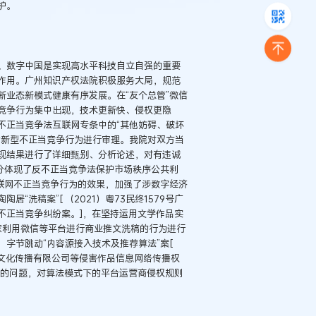
护。
、数字中国是实现高水平科技自立自强的重要
作用。广州知识产权法院积极服务大局，规范
业态新模式健康有序发展。在“友个总管”微信
竞争行为集中出现，技术更新快、侵权更隐
不正当竞争法互联网专条中的“其他妨碍、破坏
的新型不正当竞争行为进行审理。我院对双方当
现结果进行了详细甄别、分析论述，对有违诚
分体现了反不正当竞争法保护市场秩序公共利
联网不正当竞争行为的效果，加强了涉数字经济
洗稿案”[ （2021）粤73民终1579号广
不正当竞争纠纷案。]，在坚持运用文学作品实
商家利用微信等平台进行商业推文洗稿的行为进行
字节跳动“内容源接入技术及推荐算法”案[
加盐文化传播有限公司等侵害作品信息网络传播权
发的问题，对算法模式下的平台运营商侵权规则