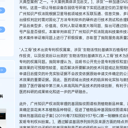
大典型案例”之一。十大案例具体详见后文。]，涉及“一种加速GN
专利。这是一项让导航设备在弱信号环境下实现迅速定位的卫星导
>
广州知识产权法院根据卫星导航领域技术互联互通、信息交换、多
出侵权判定时需对固化了方法专利软件的硬件进行技术测试和合理
产品后类型多、价值高，权利人取证难度大等问题，指出可通过综
>
号产品是否侵权。本案审判体现了广州知识产权法院高科技案件技
技术案件举证难问题上进行了积极探索，亦彰显了我院服务高质量
>
“人工骨”技术出资专利权权属案，涉及“生物活性羟基磷灰石植骨材料
作投资，以及投资后以出资的“生物活性羟基磷灰石人工骨”技术为原
专利的权属问题。我院审理认为，说明书公开充分是专利授权和宣
案效果的可预期性较差，能否解决所要解决的技术问题或达到预期
>
>>
申请日后提交的补充实验证据不会改变依据原始申请文件确定的公
术效果的重要证据。因此，医药领域出资技术的临床转化实验与数
激励了医疗器械中第三类人体高风险产品技术的持续创新，有利于
>
医药科研的成果转化和进一步的产研融合。
科
此外，广州知识产权法院审理的基因指纹图谱检测植物新品种案，
>
来确定茶花类木本植物品种特征，促进了植物品种基因指纹图谱库
增味剂基因启动子案[ (2019)粤73知民初937号CJ第一制糖
发明专利权纠纷案。]，通过解读基因序列排列及来源方面的特点
>
涉案基因启动子相似的基因序列是否构成侵权作出认定，对基因类