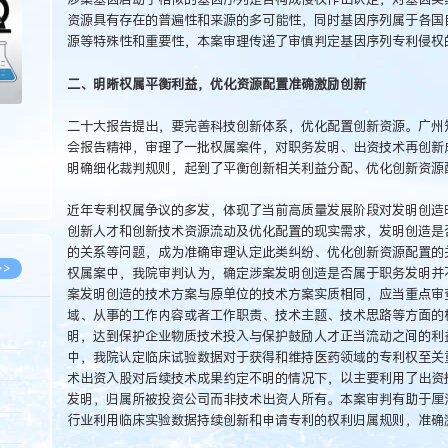
资源具有存在的普遍性和来源的多可能性，同时基因序列属于各国
源等特殊性和重要性，本案审理传递了审慎判定基因序列专利侵权
二、明晰权属平衡利益，优化资源配置准确激励创新
二十大报告提出，要完善科技创新体系，优化配置创新资源。广州
会报告精神，审理了一批权属案件，对职务发明、出资技术再创新
明确细化裁判规则，起到了平衡创新相关利益分配、优化创新资源
近年专利权属争议的多发，体现了当前高质量发展阶段对发明创造
创新人才和创新技术资源流动及优化配置的现实需求，发明创造是
的关系等问题，成为准确审理认定此类纠纷、优化创新资源配置的关
>>
权属案中，我院审判认为，确定涉案发明创造是否属于职务发明并
案发明创造的技术方案与原单位的技术方案实质相同，应当重点审
域、从事的工作内容或者工作职责、技术主题、技术思路等方面的
明，达到保护企业物质技术投入与保护鼓励人才正当流动之间的利益
中，我院认定临床试验数据对于获得和维持医药领域的专利权至关
8.07
术出资入股对后续技术成果约定不明的情况下，以主要利用了出资
5.14
发明，归属所被投资公司而非技术出资人所有。本案审判有助于厘
行业利用临床实验数据持续创新和申请专利的权利归属规则，准确
5.08