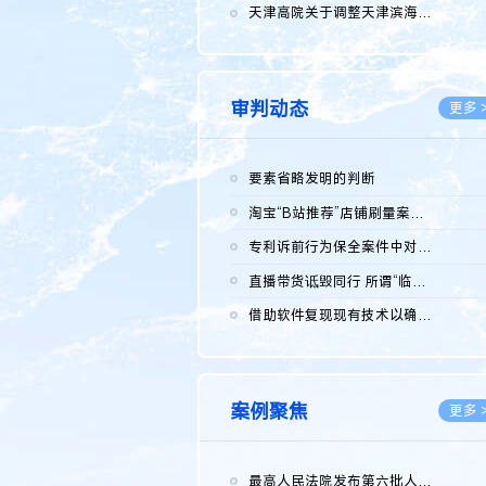
2026.0
天津高院关于调整天津滨海高新技术产业开发区华苑科技园一审普通...
2026.0
审判动态
更多 
要素省略发明的判断
2026.0
淘宝“B站推荐”店铺刷量案维持原判，两被告连带赔偿150万元
2026.0
专利诉前行为保全案件中对仿制药申请人曾作出三类声明的考量及违...
2026.0
直播带货诋毁同行 所谓“临场发挥”不免责
2026.0
借助软件复现现有技术以确认相关参数特征是否被公开
2026.0
案例聚焦
更多 
最高人民法院发布第六批人民法院种业知识产权司法保护典型案例 含...