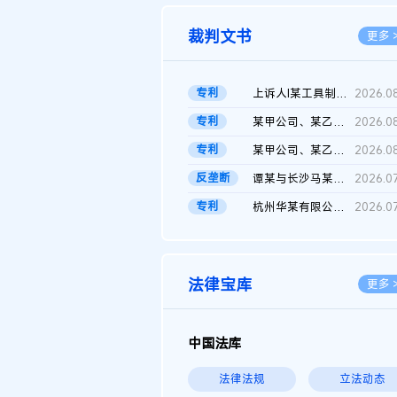
裁判文书
更多 
专利
上诉人I某工具制品有限公司与被上诉人程某及一审被告中华人民共和...
2026.0
专利
某甲公司、某乙公司、某丙公司申请诉前行为保全复议裁定书
2026.0
专利
某甲公司、某乙公司、官某与某丙公司专利申请权权属纠纷 二审判决...
2026.0
反垄断
谭某与长沙马某堆农产品股份有限公司滥用市场支配地位纠纷二审裁...
2026.0
专利
杭州华某有限公司与菲某有限公司侵害发明专利权纠纷
2026.0
法律宝库
更多 
中国法库
法律法规
立法动态