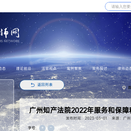
动态
理论前沿
法官视点
案例聚焦
实务探讨
律师动
返回列表
广州知产法院2022年服务和保
发布时间：2023-03-01
来源：广州
+
-
字号: