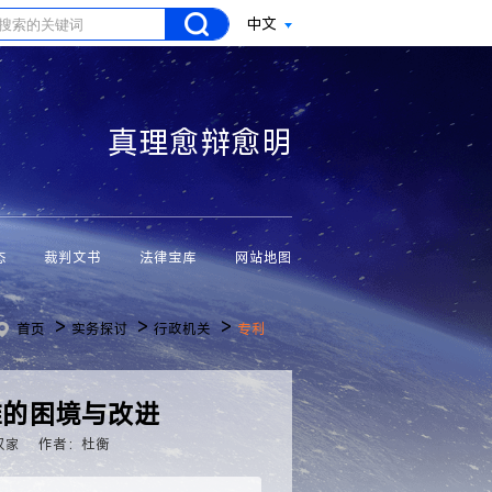
中文
真理愈辩愈明
态
裁判文书
法律宝库
网站地图
>
>
>
首页
实务探讨
行政机关
专利
准的困境与改进
权家
作者：杜衡