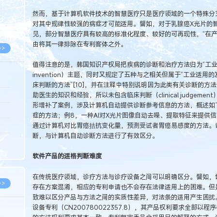
8.07
然而，基于计算机软件技术的智慧医疗只是医疗领域的一个特殊分
8.07
对其中规律性较强的病症才可能适用。譬如，对于乳腺癌X光片的智能
见，部分智慧医疗具有较高的标准化程度、较好的可再现性，“在产
由将其一律排除在专利客体之外。
>>
值得注意的是，韩国知识产权局把疾病的诊断和治疗方法归为“工业上不适用的发明”
invention）主题，同时又规定了五种与之相关但属于“工业适用
床判断的方法”[10]，并在注释中特别说明因为此类有关诊断的方法（a diag
助医生的知识和经验，所以未包含临床判断（clinical judgem
8.06
形增补了案例，涉及计算机自动提供诊断参考信息的方法，概述如下：例
8.05
症的方法；例8，一种AI对X光片图像自动去噪、提取特征来提供
通过计算机对比胃癌拮抗变化量，预测受试者胃癌易感度的方法。
8.05
断，与计算机自动诊断方法进行了有效区分。
8.04
8.04
软件产品的适格判断难度
在传统医疗领域，诊疗方法与诊疗设备之间可以明确区分。譬如，
>>
存在方案混淆，相应的专利申请也不会存在法律适用上的困难。但
致难以区分产品与方法之间的实质性差异，对法条的适用产生困扰
设备专利（CN200780022357.8），其产品权利要求全部