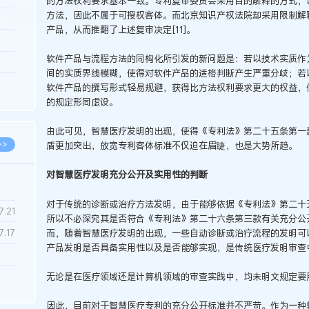
的方法权利要求基本一致。专利复审委员会采用目的解释的方式，
方法，因此不属于可授权客体。而北京知识产权法院却采用限制解
3.26
产品，从而推翻了上述复审决定[11]。
8.06
软件产品与流程方法的同构化所引发的新问题是：若以技术实质作
8.04
间的实质界线模糊，使得对软件产品的适格判断产生严重分歧；若
8.04
软件产品的撰写形式轻易规避，获得比方法权利要求更大的权益，
的规定形同虚设。
8.03
由此可见，智慧医疗发明的出现，使得《专利法》第二十五条第一
>>
盾更加突出，放宽专利客体标准不仅迫在眉睫，也是大势所趋。
对智慧医疗发明充分公开及实用性的判断
对于传统的诊断或治疗方法发明，由于能够依据《专利法》第二十
7.28
7.21
所以不必深究其是否符合《专利法》第二十六条第三款有关充分公
而，随着智慧医疗发明的出现，一些自动诊断或治疗流程的发明可
7.17
产品发明是否具备实用性以及是否能够实现，是传统医疗发明审查
7.02
无论是在医疗领域还是计算机领域的审查实践中，均未明文规定要
6.22
因此，目前对于智慧医疗专利的充分公开标准并不严苛。作为一种