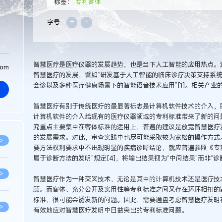
标签：
专利客体
+
-
字号:
智慧医疗是医疗仪器的发展趋势，也是当下人工智能的应用热点。
com
智慧医疗的发展，譬如“研发基于人工智能的临床诊疗决策支持系
会诊以及多种医疗健康场景下的智能语音技术应用”[1]。相关产业
智慧医疗有别于传统医疗的最显著标志是计算机软件技术的介入，
计算机软件的介入给现有的医疗仪器领域的专利标准带来了新的问
究重点主要集中在客体标准的适用上，普遍的建议是放宽智慧医疗发
的发展需求。对此，审查实践中也尽可能采取较为宽松的操作方式
>
要方法权利要求中不出现明显的疾病诊断结论，就应普遍参照《专
属于诊断方法的发明”规定[4]，将输出结果视为“中间结果”而非“诊
>
智慧医疗作为一种交叉技术，无论是其中的计算机技术还是医疗技
顾。而客体、充分公开及实用性等专利标准之间又存在环环相扣的
标准，很可能会诱发新的问题。因此，需要通盘考虑智慧医疗发明
>
有效地应对智慧医疗发明中日益突出的专利标准问题。