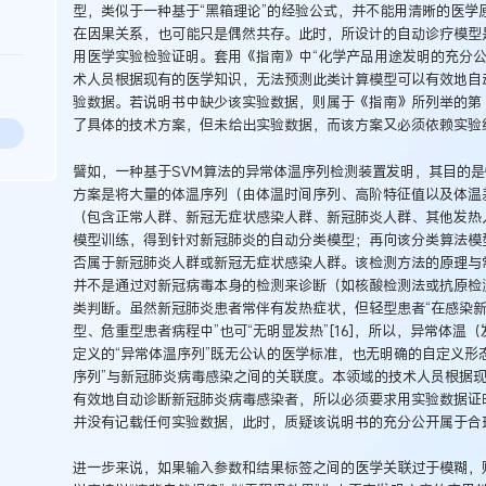
型，类似于一种基于“黑箱理论”的经验公式，并不能用清晰的医学
在因果关系，也可能只是偶然共存。此时，所设计的自动诊疗模型
用医学实验检验证明。套用《指南》中“化学产品用途发明的充分公开
术人员根据现有的医学知识，无法预测此类计算模型可以有效地自
验数据。若说明书中缺少该实验数据，则属于《指南》所列举的第
了具体的技术方案，但未给出实验数据，而该方案又必须依赖实验结果
譬如，一种基于SVM算法的异常体温序列检测装置发明，其目的
方案是将大量的体温序列（由体温时间序列、高阶特征值以及体温
（包含正常人群、新冠无症状感染人群、新冠肺炎人群、其他发热
模型训练，得到针对新冠肺炎的自动分类模型；再向该分类算法模
否属于新冠肺炎人群或新冠无症状感染人群。该检测方法的原理与
并不是通过对新冠病毒本身的检测来诊断（如核酸检测法或抗原检
类判断。虽然新冠肺炎患者常伴有发热症状，但轻型患者“在感染新
型、危重型患者病程中”也可“无明显发热”[16]，所以，异常体
定义的“异常体温序列”既无公认的医学标准，也无明确的自定义形
序列”与新冠肺炎病毒感染之间的关联度。本领域的技术人员根据
有效地自动诊断新冠肺炎病毒感染者，所以必须要求用实验数据证
并没有记载任何实验数据，此时，质疑该说明书的充分公开属于合
进一步来说，如果输入参数和结果标签之间的医学关联过于模糊，