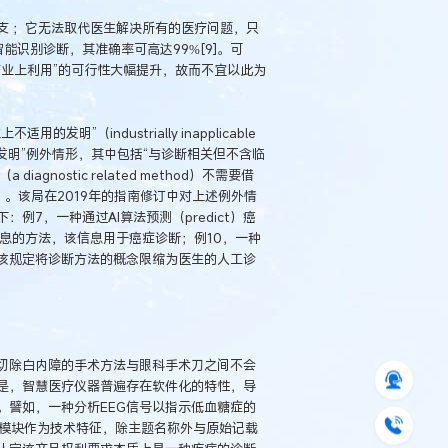
支 ；它无法取代医生解决所有的医疗问题，只
识别诊断，其准确率可高达99%[9]。可
业上利用”的可行性大幅提升，故而不宜以此为
（industrially inapplicable
的发明”例外情形，其中包括“与诊断相关但不含临
nostic related method）不需要借
ent）。该局在2019年的指南修订中对上述例外情
7，一种通过AI算法预测（predict）癌
信息的方法，该信息用于癌症诊断；例10，一种
该规定将诊断方法的概念限缩为医生的人工诊
切除白内障的手术方法与眼科手术刀之间不会
是，智慧医疗仪器普遍存在软件化的特性，导
。譬如，一种分析EEG信号以指示低血糖症的
以程序模块作为技术特征，除主题名称外与原始记载