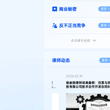
商业秘密
更多 >
反不正当竞争
更多 >
点击展开全部
植物新品种
更多 >
地理标志
更多 >
律师动态
更多 
集成电路布图设计
更多 >
2026.02.10
权律师徐新明接受《中国经营
徐新明律师经典案例：刘某与西安某生物
技术革新下知识产权保护面临新
技有限公司技术合作开发合同纠纷案
技术合同
策略
更多 >
传统文化
更多 >