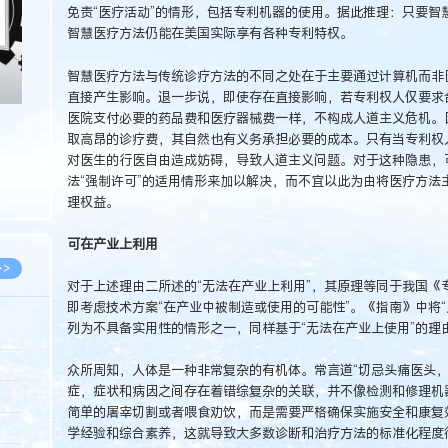
免责“医疗活动”的情形，包括专利机器的使用。据此推理：只要智
智慧医疗方法仍能在美国实际享有各种专利特权。
智慧医疗方法与传统诊疗方法的不同之处在于主要通过计算机而非
直接产生影响。退一步说，即使存在直接影响，若专利权人仅要求
医院支付必要的药品费和医疗器械费一样，不构成人道主义危机。
取高昂的诊疗费，其自然也有义务承担必要的成本。只有当专利权
对医生的行医自由造成妨碍，导致人道主义问题。对于这种隐患，
法“强制许可”的适用情形来加以解决，而不宜以此为由将医疗方法
理权益。
可在产业上利用
>>
对于上述理由二所述的“无法在产业上利用”，其原理等同于我国《
即考虑技术方案“在产业中被制造或使用的可能性”。《指南》中将
列为不具备实用性的情形之一，同样基于“无法在产业上使用”的理
8.07
众所周知，人体是一种非常复杂的有机体。常言道“切忌头痛医头，
症，症状和病因之间存在着错综复杂的关联，并不像检测和修理机
5.14
简单的屠宰切割或者喂食劝饮，而是需要严格确保实施安全和康复
5.08
学经验和综合素养，这就导致大多数诊断和治疗方法的标准化程度