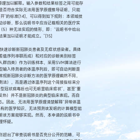
原理加以解释。输入参数和结果标签之间可能存
是否符合实际无法用医学原理推导证明，只能
”的标准[14]，可以得到如下规则：本领域技
动诊断，那么说明书中应当记载相关的医疗实
（5）种无法实现的情形，即：“说明书中给出
加以证明才能成立。”[15]
是快速诊断新冠肺炎患者及无症状感染者。具体
差值序列串联而成）和对应的诊断类别标签
人群四类）作为训练样本，采用SVM算法进行
型输入待测者的体温序列后，即可自动判断是
常规新冠肺炎诊断方法的医学原理截然不同，
测法），而是通过体温序列这个间接指标来分
型冠状病毒后也可无明显临床症状”，甚至“重
温（发热）并不是新冠肺炎的典型临床表现。而自
态。因此，无法用医学原理清楚解释“异常体温
现有的医学知识，无法预测该发明的计算模型能
明该方案能够实现。然而，本申请的说明书中
理怀疑。
则超出了审查说明书是否充分公开的范畴，可