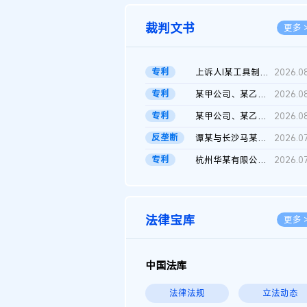
裁判文书
更多 
专利
上诉人I某工具制品有限公司与被上诉人程某及一审被告中华人民共和...
2026.0
专利
某甲公司、某乙公司、某丙公司申请诉前行为保全复议裁定书
2026.0
专利
某甲公司、某乙公司、官某与某丙公司专利申请权权属纠纷 二审判决...
2026.0
反垄断
谭某与长沙马某堆农产品股份有限公司滥用市场支配地位纠纷二审裁...
2026.0
专利
杭州华某有限公司与菲某有限公司侵害发明专利权纠纷
2026.0
法律宝库
更多 
中国法库
法律法规
立法动态