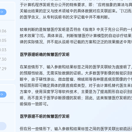
于计算机程序发明充分公开的特殊要求，即：“应将抽象的算法与
关输出结果的定义与技术领域中的具体数据对应关联起来。”[12]
>>
的医学含义，从专利说明书的文字记载中并不难判断。
较难判断的是智慧医疗发明是否符合《指南》中关于充分公开的一
8.06
技术效果”[13]。具体来说，判断智慧医疗计算模型的自动诊疗结
8.05
律的实际情况，并不能从说明书记载的方案和泛泛的效果描述中简
8.03
医学原理明确的智慧医疗发明
7.30
在某些情形下，输入参数和结果标签之间的医学关联较为直接明了
7.29
的预期性较高，无需实验数据的证明。大多数医学影像的智能识别
断中，由于硬性渗出、微血管瘤、棉绒斑等各种眼底病变图像的个
特征图形即可确定具体的眼底病症类型，对于由计算机替代医生来
方案中，使用深度学习等软件技术，主要是为了提高图形自动识别
>>
明，而不是关于医学诊断原理的发明；因此，这类智慧医疗发明的
明保持一致即可。
医学原理不明的智慧医疗发明
但在另一些情形下，输入参数和结果标签之间的医学关联比较疏远