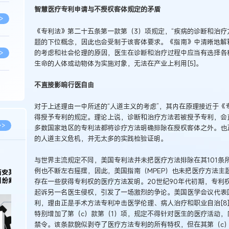
智慧医疗专利申请与不授权客体规定的矛盾
>
《专利法》第二十五条第一款第（3）项规定，“疾病的诊断和治疗
题的下位概念，因此也会受制于该客体要求。《指南》中清晰地解
的考虑和社会伦理的原因，医生在诊断和治疗过程中应当有选择各
>
生命的人体或动物体为实施对象，无法在产业上利用[5]。
不直接影响行医自由
>
对于上述理由一中所述的“人道主义的考虑”，其内在原理接近于《
得授予专利的规定。理论上说，诊断和治疗方法若被授予专利，会
>
>>
多数国家地区的专利法都将诊疗方法明确排除在授权客体之外。也
的人道主义危机，并无太多的实践检验证明。
>
与世界主流规定不同，美国专利法并未把医疗方法排除在其101条所
例也不断左右摇摆，因此，美国指南（MPEP）也未把医疗方法主题
科
存在一些获得专利权的医疗方法发明。20世纪90年代初期，专利权人Sa
>
起诉另一名医生侵权，引发了一场激烈的争论。美国医学会议代表
利，理由正是手术方法专利冲击医学伦理、病人治疗和职业自治[8
特别增加了第（c）款第（1）项，规定不得针对医生的医疗活动
>
禁令。该条款貌似剥夺了医疗方法专利的所有特权，但在其第（c