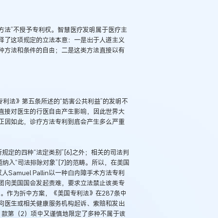
方法”不授予专利权。智慧医疗发明属于医疗主
释了这项规定的立法本意：一是出于人道主义
种方法和条件的自由；二是这类方法直接以有
专利法》第五条所述的“妨害公共利益”的发明不
直接对医生的行医自由产生影响，因此世界大
正因如此，诊疗方法专利到底会产生多么严重
规定的四种“法定类别”[6]之外；相关的司法判
纳入“司法排除对象”[7]的范畴。所以，在美国
muel Pallin以一种白内障手术方法专利
团向美国国会发起责难，要求立法禁止该类专
]。作为折中方案，《美国专利法》在287条中
，向医生或相关健康服务机构起诉、索赔和发出
）款第（2）项中又谨慎地限定了多种不属于该