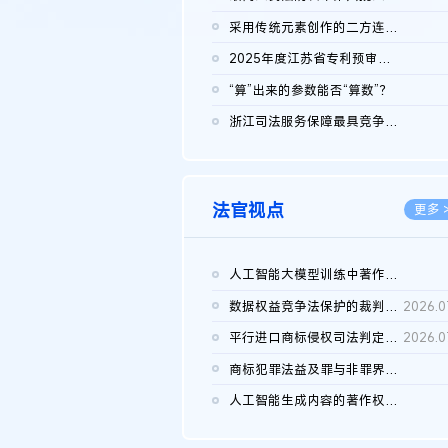
2026.0
采用传统元素创作的二方连续装饰图案作品的独创性及侵权对比认定
2026.0
2025年度江苏省专利预审典型案例
2026.0
“算”出来的参数能否“算数”？
2026.0
浙江司法服务保障最具竞争力营商环境建设典型案例（第二批）含侵...
2026.0
法官视点
更多 
人工智能大模型训练中著作权的合理使用
2026.0
数据权益竞争法保护的裁判路径构建
2026.0
平行进口商标侵权司法判定规则的困境与纾解
2026.0
商标犯罪法益及罪与非罪界限研究
2026.0
人工智能生成内容的著作权司法认定：演进逻辑、现实困境与规则建...
2026.0