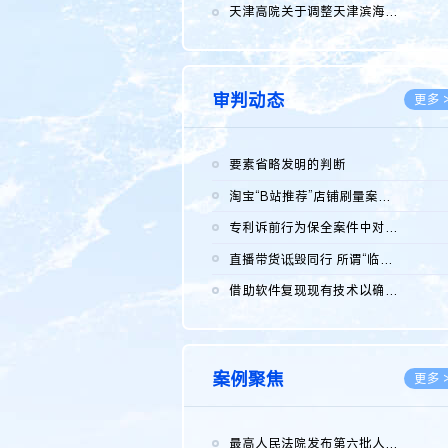
2026.0
天津高院关于调整天津滨海高新技术产业开发区华苑科技园一审普通...
2026.0
审判动态
更多 
要素省略发明的判断
2026.0
淘宝“B站推荐”店铺刷量案维持原判，两被告连带赔偿150万元
2026.0
专利诉前行为保全案件中对仿制药申请人曾作出三类声明的考量及违...
2026.0
直播带货诋毁同行 所谓“临场发挥”不免责
2026.0
借助软件复现现有技术以确认相关参数特征是否被公开
2026.0
案例聚焦
更多 
最高人民法院发布第六批人民法院种业知识产权司法保护典型案例 含...