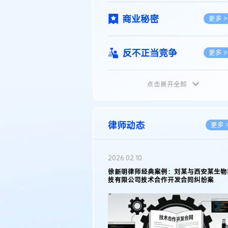
商业秘密
更多 >
反不正当竞争
更多 >
点击展开全部
植物新品种
更多 >
地理标志
更多 >
律师动态
更多 
集成电路布图设计
更多 >
2026.05.11
徐新明律师接受《天津日报》采访：解读
2025年度天津市专利行政保护案例
技术合同
更多 >
传统文化
更多 >