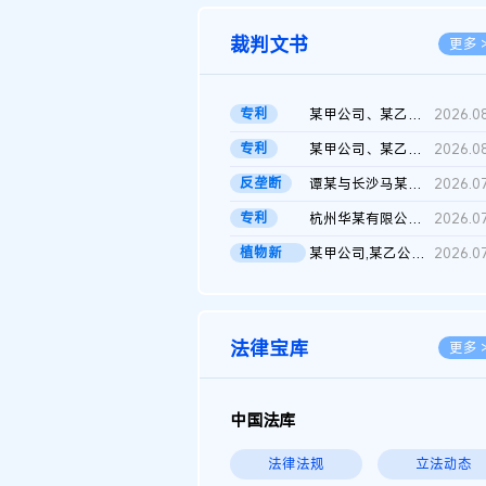
裁判文书
更多 
专利
某甲公司、某乙公司、某丙公司申请诉前行为保全复议裁定书
2026.0
专利
某甲公司、某乙公司、官某与某丙公司专利申请权权属纠纷 二审判决...
2026.0
反垄断
谭某与长沙马某堆农产品股份有限公司滥用市场支配地位纠纷二审裁...
2026.0
专利
杭州华某有限公司与菲某有限公司侵害发明专利权纠纷
2026.0
植物新
某甲公司,某乙公司,某门市部,某丙公司植物新品种临时保护期使用费...
2026.0
品..
法律宝库
更多 
中国法库
法律法规
立法动态