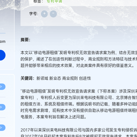
标签：
专利申请
+
-
字号:
摘要：
com
本文以“移动电源租借”发明专利权无效宣告请求案为例，结合无效
的保护，阐述了在创造性判断过程中，商业规则和方法特征与技术
题并能够带来相应的技术效果，对此类案件具有很好的借鉴意义。
关键词：
新领域 新业态 商业规则 创造性
>
“移动电源租借”发明专利权无效宣告请求案（下称本案）涉及深圳
案专利），专利权人后变更为深圳来电科技有限公司、北京博合智
的租借方法、系统及租借终端。根据说明书的记载，随着多种功能
>
时充电需求剧增，现有技术中没有提供自助从移动电源租借终端租
电服务，本案专利旨在解决上述问题。
>
2017年以来深圳来电科技有限公司与国内多家公司发生专利侵权诉
自2017年08月初起本案专利先后8次被提起无效宣告请求，本案专