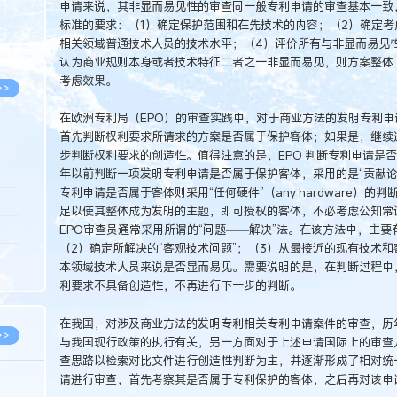
申请来说，其非显而易见性的审查同一般专利申请的审查基本一致，即
8.05
标准的要求：（1）确定保护范围和在先技术的内容；（2）确定考
8.05
相关领域普通技术人员的技术水平；（4）评价所有与非显而易见性
认为商业规则本身或者技术特征二者之一非显而易见，则方案整体
考虑效果。
>>
在欧洲专利局（EPO）的审查实践中，对于商业方法的发明专利
首先判断权利要求所请求的方案是否属于保护客体；如果是，继续
步判断权利要求的创造性。值得注意的是，EPO 判断专利申请是否属
8.05
年以前判断一项发明专利申请是否属于保护客体，采用的是“贡献论”
专利申请是否属于客体则采用“任何硬件”（any hardware）
8.05
足以使其整体成为发明的主题，即可授权的客体，不必考虑公知常
8.04
EPO审查员通常采用所谓的“问题——解决”法。在该方法中，主要
（2）确定所解决的“客观技术问题”；（3）从最接近的现有技术
8.04
本领域技术人员来说是否显而易见。需要说明的是，在判断过程中
8.03
利要求不具备创造性，不再进行下一步的判断。
在我国，对涉及商业方法的发明专利相关专利申请案件的审查，历
>>
与我国现行政策的执行有关，另一方面对于上述申请国际上的审查
查思路以检索对比文件进行创造性判断为主，并逐渐形成了相对统
请进行审查，首先考察其是否属于专利保护的客体，之后再对该申