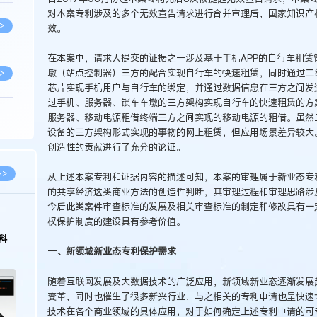
对本案专利涉及的多个无效宣告请求进行合并审理后，国家知识产
>
效。
在本案中，请求人提交的证据之一涉及基于手机APP的自行车租
墩（站点控制器）三方的配合实现自行车的快速租赁，同时通过二
>
芯片实现手机用户与自行车的绑定，并通过数据信息在三方之间发
过手机、服务器、锁车车墩的三方架构实现自行车的快速租赁的方
服务器、移动电源租借终端三方之间实现的移动电源的租借。虽然
>
设备的三方架构形式实现的事物的网上租赁，但应用场景差异较大
创造性的贡献进行了充分的论证。
>
>>
从上述本案专利和证据内容的描述可知，本案的审理属于新业态专
的共享经济这类商业方法的创造性判断，其审理过程和审理思路涉
今后此类案件审查标准的发展及相关审查标准的制定和修改具有一
>
2026.03.09
2026.02.10
权保护制度的建设具有参考价值。
著名知识产权律师徐新明接受《中国经营
徐新明律师经典案
报》采访：技术革新下知识产权保护面临新
技有限公司技术合
一、新领域新业态专利保护需求
挑战与应对策略
>
随着互联网发展及大数据技术的广泛应用，新领域新业态逐渐发展
变革，同时也催生了很多新兴行业，与之相关的专利申请也呈快速
>
技术在各个商业领域的具体应用，对于如何确定上述专利申请的可