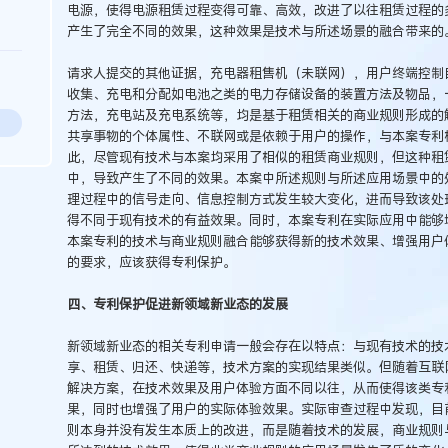
电源，使得电源租赁过程变得可靠、高效，改进了以往租赁过程的
产生了完全不同的效果，这种效果是技术与所述场景的融合带来的
请求人提交的其他证据，充电器租售机（未联网），用户终端控制
收集、充电和分配如电池之类的电力存储设备的装置方法及物品，
方法，充电站及充电系统等，均是基于租赁相关的商业规则形成的
共享事物的个体属性、不联网或是依赖于用户的操作，与本案专利
此，尽管现有技术与本案均采用了相似的租赁商业规则，但这种租
中，导致产生了不同的效果。本案中所述规则与所述应用场景中的
理过程中的信号走向、信息控制方式发生较大变化，进而导致该处
得不同于现有技术的有益效果。同时，本案专利在实际应用中能够
本案专利的技术与商业规则融合能够获得新的技术效果、增强用户
的要求，应该获得专利保护。
四、专利保护促进新领域新业态的发展
新领域新业态的相关专利申请一般会存在以特点：与现有技术的技
享、租赁、归还、快递等，技术方案的实现结果类似。但随着互联
解决方案，在技术效果及用户体验方面不同以往，从而使得该类专
果，同时也增强了用户的实际体验效果。实际审查过程中发现，目
则本身并没有发生本质上的改进，而是随着技术的发展，商业规则