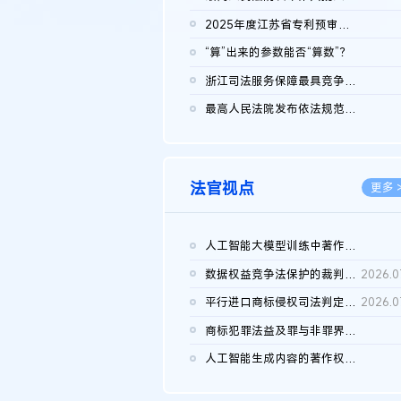
2026.0
2025年度江苏省专利预审典型案例
2026.0
“算”出来的参数能否“算数”？
2026.0
浙江司法服务保障最具竞争力营商环境建设典型案例（第二批）含侵...
2026.0
最高人民法院发布依法规范平台经营、保护消费者合法权益典型案例...
2026.0
法官视点
更多 
人工智能大模型训练中著作权的合理使用
2026.0
数据权益竞争法保护的裁判路径构建
2026.0
平行进口商标侵权司法判定规则的困境与纾解
2026.0
商标犯罪法益及罪与非罪界限研究
2026.0
人工智能生成内容的著作权司法认定：演进逻辑、现实困境与规则建...
2026.0