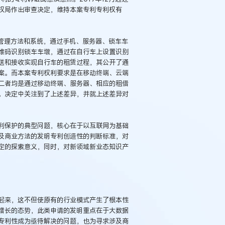
权局作出审查决定，维持本案专利专利权有
赁管理方法和系统，通过手机、服务器、锁车车
维码识别锁车车墩，通过在自行车上设置识别
送和接收实现自行车的租赁过程，其公开了通
案。而本案专利权利要求是在移动终端、云端
二者均是通过移动终端、服务器、相应的租借
。决定中关注到了上述差异，并就上述差异对
利保护的典型问题，核心在于以互联网为基础
及商业方法的发明专利创造性的判断标准，对
定的探索意义，同时，对新领域新业态知识产
例：刘某与西安某生物科
作开发合同纠纷案
起来，这不但使原有的行业模式产生了根本性
增长的态势，此类申请的发明重点在于大数据
专利性成为亟待解决的问题，也为寻求涉及商