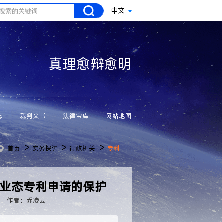
中文
真理愈辩愈明
态
裁判文书
法律宝库
网站地图
>
>
>
首页
实务探讨
行政机关
专利
新业态专利申请的保护
作者：乔凌云