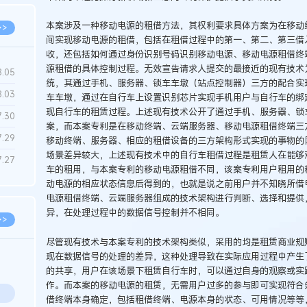
本案涉及一种移动电源的租借方法，其权利要求具体方案为在移动
>>
间实现移动电源的租借，包括在租借过程中的第一、第二、第三借
收，还包括如何通过身份识别号码识别移动电源、移动电源租借终
源租借的具体控制过程。无效宣告请求人提交的最接近的现有技术
8.05
统，其通过手机、服务器、锁车车墩（站点控制器）三方的配合实
8.03
车车墩，通过在自行车上设置识别芯片实现手机用户与自行车的绑
现自行车的租赁过程。上述现有技术公开了通过手机、服务器、锁
7.30
案，而本案专利是在移动终端、云端服务器、移动电源租借终端三
7.29
移动终端、服务器、相应的租借设备的三方架构形式实现的事物的
场景差异较大，上述现有技术中的自行车租借过程是租赁人在能够
7.27
车的租用，与本案专利的移动电源租借不同，该案专利用户租用的
动电源的相应状态信息后得到的，也就是说之前用户并不知晓所借
电源租借终端、云端服务器组成的技术架构进行判断、选择和提供
异，在处理过程中的数据信号控制并不相同。
>>
尽管现有技术与本案专利的技术架构类似，采用的均是租赁商业规
现在数据信号的处理的差异，这种处理导致在实际应用过程中产生
的共享，用户在该场景下租赁自行车时，可以通过自身的观察或实
作。而本案的移动电源的租赁，无需用户过多的参与即可实现符合
借终端本身确定，包括租借终端、电源本身的状态、可用情况等等