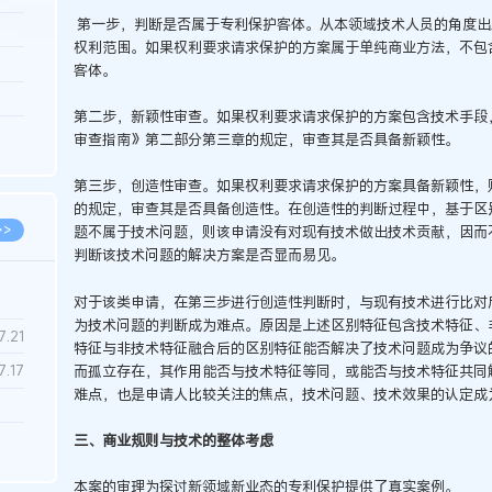
第一步，判断是否属于专利保护客体。从本领域技术人员的角度出
3.26
权利范围。如果权利要求请求保护的方案属于单纯商业方法，不包
8.04
客体。
8.04
第二步，新颖性审查。如果权利要求请求保护的方案包含技术手段
8.03
审查指南》第二部分第三章的规定，审查其是否具备新颖性。
8.03
第三步，创造性审查。如果权利要求请求保护的方案具备新颖性，
的规定，审查其是否具备创造性。在创造性的判断过程中，基于区
>>
题不属于技术问题，则该申请没有对现有技术做出技术贡献，因而
判断该技术问题的解决方案是否显而易见。
对于该类申请，在第三步进行创造性判断时，与现有技术进行比对
为技术问题的判断成为难点。原因是上述区别特征包含技术特征、
7.28
7.21
特征与非技术特征融合后的区别特征能否解决了技术问题成为争议
而孤立存在，其作用能否与技术特征等同，或能否与技术特征共同
7.17
难点，也是申请人比较关注的焦点，技术问题、技术效果的认定成
7.02
三、商业规则与技术的整体考虑
6.22
本案的审理为探讨新领域新业态的专利保护提供了真实案例。