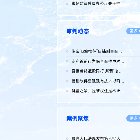
2026.0
市场监管总局办公厅关于推广第一批全国商业秘密保护创新试点典型...
2026.0
审判动态
更多 
淘宝“B站推荐”店铺刷量案维持原判，两被告连带赔偿150万元
2026.0
专利诉前行为保全案件中对仿制药申请人曾作出三类声明的考量及违...
2026.0
直播带货诋毁同行 所谓“临场发挥”不免责
2026.0
借助软件复现现有技术以确认相关参数特征是否被公开
2026.0
键盘之争，是维权还是不正当竞争？
2026.0
案例聚焦
更多 
最高人民法院发布第六批人民法院种业知识产权司法保护典型案例 含...