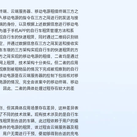
终端、云端服务器、移动电源租借终端三方之
入移动电源的指令在三方之间进行的发送与接
端的身份，以及根据上述数据信息进行移动电
为基于手机APP的自行车租赁管理方法和系
现自行车的快速租赁，同时通过二维码识别锁
定，并通过数据信息在三方之间发送和接收实
车车墩的三方架构实现自行车的快速租赁的方
方之间实现的移动电源的租借，二者均是通过
网上租赁，技术架构十分类似。但二者的应用
观察到被租物品的情况下完成被观察到的自行
移动电源是在云端服务器的控制下包括核对移
电源的情况，完全由该案中的移动终端、移动
，因此，二者的具体处理过程存在较大的差
则，但其具体应用场景存在差异，这种差异表
了不同的技术效果。现有技术涉及的是自行车
践租赁到合适的车辆，此过程依赖于用户的操
条件的电源的租赁，该过程由云端服务器及租
，用户无需进行干预，便能够得到合适的充电