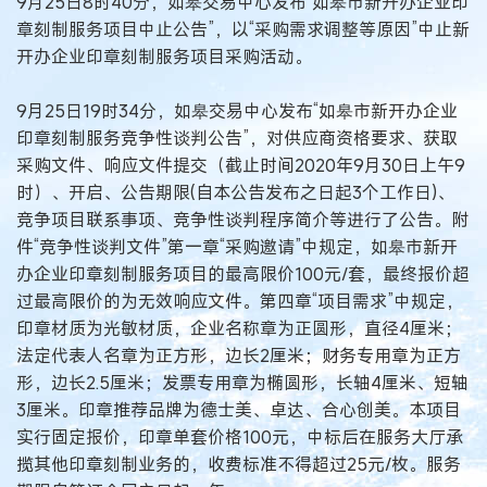
9月25日8时40分，如皋交易中心发布“如皋市新开办企业印
章刻制服务项目中止公告”，以“采购需求调整等原因”中止新
开办企业印章刻制服务项目采购活动。
9月25日19时34分，如皋交易中心发布“如皋市新开办企业
印章刻制服务竞争性谈判公告”，对供应商资格要求、获取
采购文件、响应文件提交（截止时间2020年9月30日上午9
时）、开启、公告期限(自本公告发布之日起3个工作日)、
竞争项目联系事项、竞争性谈判程序简介等进行了公告。附
件“竞争性谈判文件”第一章“采购邀请”中规定，如皋市新开
办企业印章刻制服务项目的最高限价100元/套，最终报价超
过最高限价的为无效响应文件。第四章“项目需求”中规定，
印章材质为光敏材质，企业名称章为正圆形，直径4厘米；
法定代表人名章为正方形，边长2厘米；财务专用章为正方
形，边长2.5厘米；发票专用章为椭圆形，长轴4厘米、短轴
3厘米。印章推荐品牌为德士美、卓达、合心创美。本项目
实行固定报价，印章单套价格100元，中标后在服务大厅承
揽其他印章刻制业务的，收费标准不得超过25元/枚。服务