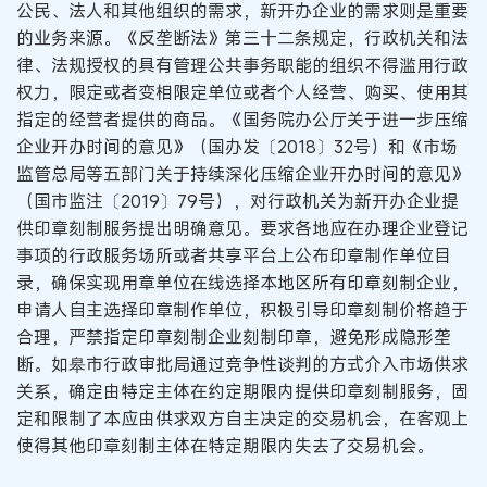
公民、法人和其他组织的需求，新开办企业的需求则是重要
的业务来源。《反垄断法》第三十二条规定，行政机关和法
律、法规授权的具有管理公共事务职能的组织不得滥用行政
权力，限定或者变相限定单位或者个人经营、购买、使用其
指定的经营者提供的商品。《国务院办公厅关于进一步压缩
企业开办时间的意见》（国办发〔2018〕32号）和《市场
监管总局等五部门关于持续深化压缩企业开办时间的意见》
（国市监注〔2019〕79号），对行政机关为新开办企业提
供印章刻制服务提出明确意见。要求各地应在办理企业登记
事项的行政服务场所或者共享平台上公布印章制作单位目
录，确保实现用章单位在线选择本地区所有印章刻制企业，
申请人自主选择印章制作单位，积极引导印章刻制价格趋于
合理，严禁指定印章刻制企业刻制印章，避免形成隐形垄
断。如皋市行政审批局通过竞争性谈判的方式介入市场供求
关系，确定由特定主体在约定期限内提供印章刻制服务，固
定和限制了本应由供求双方自主决定的交易机会，在客观上
使得其他印章刻制主体在特定期限内失去了交易机会。