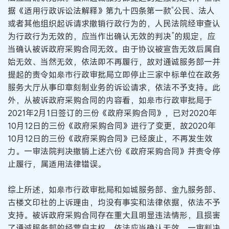
据《适用行政诉讼法解释》第九十四条第一款“公民、法人
或者其他组织起诉请求撤销行政行为的，人民法院经审查认
为行政行为无效的，应当作出确认无效的判决”的规定，应
当确认被诉政府采购合同无效。由于协议被宣告无效后属自
始无效、当然无效，依法即不再履行，故对通诚服务部一并
提起的责令如皋市行政审批局立即停止三家中标单位在政务
服务大厅从事印章刻制业务的诉讼请求，依法不予支持。此
外，从被诉政府采购合同的内容看，如皋市行政审批局于
2021年2月1日签订的三份《政府采购合同》，已对2020年
10月12日的三份《政府采购合同》进行了变更，故2020年
10月12日的三份《政府采购合同》已经废止，不再发生效
力。一审法院判决撤销上述六份《政府采购合同》并责令停
止履行，属适用法律错误。
综上所述，如皋市行政审批局和如城服务部、金九服务部、
古楼文印社的上诉理由，均没有事实和法律依据，依法不予
支持。被诉政府采购合同存在重大且明显违法情形，且损害
了通诚服务部的经营自主权，依法应当确认无效，一审判决