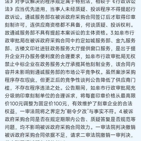
法》对争议解决的程序规定属于特别法，相较于《行政诉讼
法》应当优先适用，当事人未经质疑、投诉程序不得提起行
政诉讼。通诚服务部在被诉政府采购合同签订后才取得印章
刻制许可，连供应商资格都不具备，何谈质疑、投诉权利。
故通诚服务部不具有提起本案诉讼的主体资格。3.如皋市行
政审批局在被诉政府采购合同中约定如城服务部、金九服务
部、古楼文印社进驻政务服务大厅提供窗口服务，是出于提
升企业开办服务便利度的合理要求，如皋市行政审批局无权
禁止中标企业在政务服务大厅承揽其他刻制业务，该合同内
容并未影响到通诚服务部的市场公平竞争权。虽然案涉采购
程序存在瑕疵，但更正后的竞争性谈判公告降低了供应商门
槛，不存在程序违法之处。公告期间，如皋市行政审批局充
分吸纳印章刻制单位的合理诉求，将每套印章价格从最高限
价100元调整为固定价100元，有效维护了刻章企业的合法
权益，一审法院将之界定为“朝令夕改”与事实不符。4.被诉
政府采购合同是否在规定期限内公告、质疑答复是否规范等
问题，均不影响被诉政府采购合同效力。一审法院判决撤销
被诉政府采购合同依据不足，请求二审法院撤销一审判决，