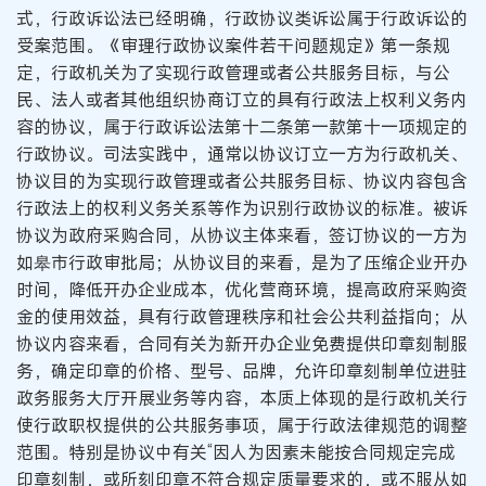
式，行政诉讼法已经明确，行政协议类诉讼属于行政诉讼的
受案范围。《审理行政协议案件若干问题规定》第一条规
定，行政机关为了实现行政管理或者公共服务目标，与公
民、法人或者其他组织协商订立的具有行政法上权利义务内
容的协议，属于行政诉讼法第十二条第一款第十一项规定的
行政协议。司法实践中，通常以协议订立一方为行政机关、
协议目的为实现行政管理或者公共服务目标、协议内容包含
行政法上的权利义务关系等作为识别行政协议的标准。被诉
协议为政府采购合同，从协议主体来看，签订协议的一方为
如皋市行政审批局；从协议目的来看，是为了压缩企业开办
时间，降低开办企业成本，优化营商环境，提高政府采购资
金的使用效益，具有行政管理秩序和社会公共利益指向；从
协议内容来看，合同有关为新开办企业免费提供印章刻制服
务，确定印章的价格、型号、品牌，允许印章刻制单位进驻
政务服务大厅开展业务等内容，本质上体现的是行政机关行
使行政职权提供的公共服务事项，属于行政法律规范的调整
范围。特别是协议中有关“因人为因素未能按合同规定完成
印章刻制，或所刻印章不符合规定质量要求的，或不服从如