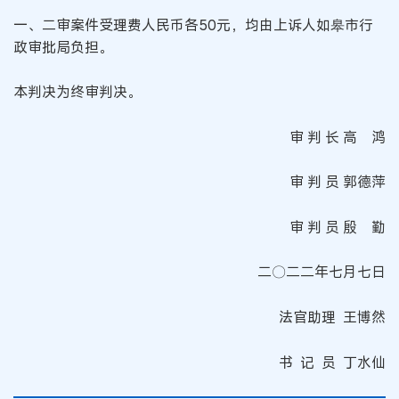
一、二审案件受理费人民币各50元，均由上诉人如皋市行
政审批局负担。
本判决为终审判决。
审 判 长 高 鸿
审 判 员 郭德萍
审 判 员 殷 勤
二〇二二年七月七日
法官助理 王博然
书 记 员 丁水仙