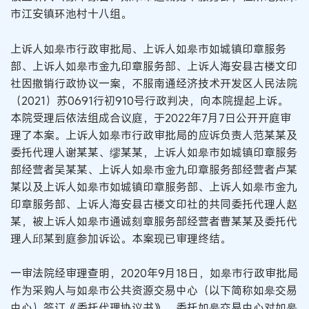
市江安镇环池村十八组。
上诉人如皋市行政审批局、上诉人如皋市如城镇印章服务
部、上诉人如皋市金九印章服务部、上诉人海安县古楼文印
社因撤销行政协议一案，不服南通经济技术开发区人民法院
（2021）苏0691行初910号行政判决，向本院提起上诉。
本院受理后依法组成合议庭，于2022年7月7日公开开庭审
理了本案。上诉人如皋市行政审批局的应诉负责人范某某及
委托代理人谢某某、缪某某，上诉人如皋市如城镇印章服务
部经营者吴某某、上诉人如皋市金九印章服务部经营者卢某
某以及上诉人如皋市如城镇印章服务部、上诉人如皋市金九
印章服务部、上诉人海安县古楼文印社的共同委托代理人赵
某，被上诉人如皋市通诚刻章服务部经营者曹某某及委托代
理人邱某到庭参加诉讼。本案现已审理终结。
一审法院经审理查明，2020年9月18日，如皋市行政审批局
作为采购人与如皋市公共资源交易中心（以下简称如皋交易
中心）签订《委托代理协议书》，委托如皋交易中心对如皋