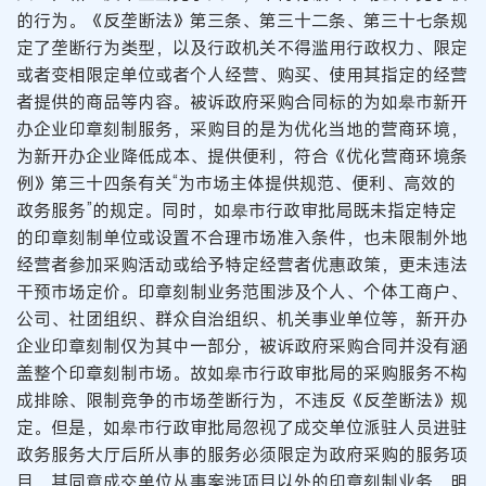
的行为。《反垄断法》第三条、第三十二条、第三十七条规
定了垄断行为类型，以及行政机关不得滥用行政权力、限定
或者变相限定单位或者个人经营、购买、使用其指定的经营
者提供的商品等内容。被诉政府采购合同标的为如皋市新开
办企业印章刻制服务，采购目的是为优化当地的营商环境，
为新开办企业降低成本、提供便利，符合《优化营商环境条
例》第三十四条有关“为市场主体提供规范、便利、高效的
政务服务”的规定。同时，如皋市行政审批局既未指定特定
的印章刻制单位或设置不合理市场准入条件，也未限制外地
经营者参加采购活动或给予特定经营者优惠政策，更未违法
干预市场定价。印章刻制业务范围涉及个人、个体工商户、
公司、社团组织、群众自治组织、机关事业单位等，新开办
企业印章刻制仅为其中一部分，被诉政府采购合同并没有涵
盖整个印章刻制市场。故如皋市行政审批局的采购服务不构
成排除、限制竞争的市场垄断行为，不违反《反垄断法》规
定。但是，如皋市行政审批局忽视了成交单位派驻人员进驻
政务服务大厅后所从事的服务必须限定为政府采购的服务项
目，其同意成交单位从事案涉项目以外的印章刻制业务，明