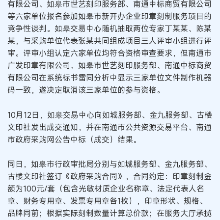
有限公司、如皋市世艺刻印服务部、南通中标商贸有限公司
等六家单位报名参加如皋市新开办企业印章刻制服务项目的
竞争性谈判。如皋交易中心随机抽取两位专家丁某某、陈某
某，与采购单位代表张某共同组成项目三人评审小组进行评
审。评审小组认定六家单位均符合资格审查要求，但南通市
广发印章有限公司、如皋市世艺刻印服务部、南通中标商贸
有限公司在系统标书雷同分析中显示三家单位文件制作机器
码一致，遂决定取消该三家单位的参与资格。
10月12日，如皋交易中心向如城服务部、金九服务部、古楼
文印社发出成交通知，并在南通市公共资源交易平台、南通
市政府采购网公告中标（成交）结果。
同日，如皋市行政审批局分别与如城服务部、金九服务部、
古楼文印社签订《政府采购合同》，合同约定：印章刻制金
额为100元/套（包含光敏材质企业名称章、法定代表人名
章、财务专用章、发票专用章各1枚），印章形状、规格、
品牌同前；根据实际刻制数量计算总价款；在服务大厅承揽