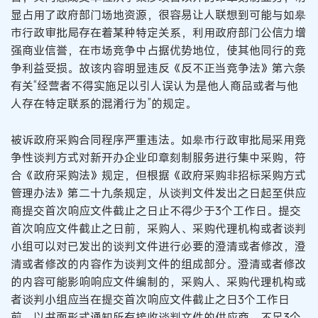
显占用了政府部门场地资源，很容易让人联想到可能与如皋
市行政审批局存在着某种特定关系，利用政府部门公信力增
强商业信誉，在市场竞争中占据优势地位，使其他同行的竞
争利益受损。故该内容明显违反《反不正当竞争法》第六条
有关“经营者不得实施足以引人误认为是他人商品或者与他
人存在特定联系的混淆行为”的规定。
被诉政府采购合同程序严重违法。如皋市行政审批局采用竞
争性谈判方式对新开办企业印章刻制服务进行集中采购，符
合《政府采购法》规定，但根据《政府采购非招标采购方式
管理办法》第二十九条规定，从谈判文件发出之日起至供应
商提交首次响应文件截止之日止不得少于3个工作日。提交
首次响应文件截止之日前，采购人、采购代理机构或者谈判
小组可以对已发出的谈判文件进行必要的澄清或者修改，澄
清或者修改的内容作为谈判文件的组成部分。澄清或者修改
的内容可能影响响应文件编制的，采购人、采购代理机构或
者谈判小组应当在提交首次响应文件截止之日3个工作日
前，以书面形式通知所有接收谈判文件的供应商，不足3个