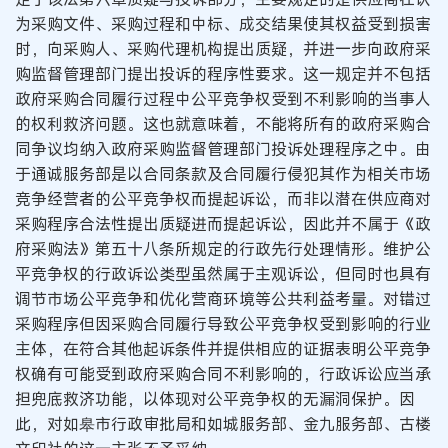
为采购文件、采购过程和中标、成交结果使其权益受到损害
时，向采购人、采购代理机构提出质疑，并进一步向政府采
购监督管理部门提出投诉的程序性要求。这一规定并不包括
政府采购合同履行过程中公平竞争权受到不利影响的当事人
的权利救济问题。这也就意味着，不能将所有的政府采购合
同争议均纳入政府采购监督管理部门投诉处理程序之中。由
于通诚服务部是以合同条款及合同履行侵犯其作为相关市场
竞争经营者的公平竞争权而提起诉讼，而非以潜在供应商对
采购程序合法性提出质疑进而提起诉讼，因此并不属于《政
府采购法》第五十八条所规定的行政先行处理情形。维护公
平竞争权的行政诉讼类型虽然属于主观诉讼，但同时也具有
调节市场公平竞争和优化营商环境等公共利益考量。对错过
采购程序但因采购合同履行导致公平竞争权受到影响的行业
主体，在符合其他起诉条件并提供相应的证据表明公平竞争
权确有可能受到政府采购合同不利影响的，行政诉讼应当承
担兜底救济功能，以体现对公平竞争权的无漏洞保护。因
此，对如皋市行政审批局和如城服务部、金九服务部、古楼