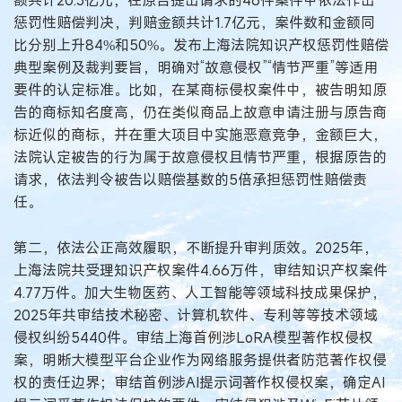
额共计20.3亿元；在原告提出请求的46件案件中依法作出
惩罚性赔偿判决，判赔金额共计1.7亿元，案件数和金额同
比分别上升84%和50%。发布上海法院知识产权惩罚性赔偿
典型案例及裁判要旨，明确对“故意侵权”“情节严重”等适用
要件的认定标准。比如，在某商标侵权案件中，被告明知原
告的商标知名度高，仍在类似商品上故意申请注册与原告商
标近似的商标，并在重大项目中实施恶意竞争，金额巨大，
法院认定被告的行为属于故意侵权且情节严重，根据原告的
请求，依法判令被告以赔偿基数的5倍承担惩罚性赔偿责
任。
第二，依法公正高效履职，不断提升审判质效。2025年，
上海法院共受理知识产权案件4.66万件，审结知识产权案件
4.77万件。加大生物医药、人工智能等领域科技成果保护，
2025年共审结技术秘密、计算机软件、专利等等技术领域
侵权纠纷5440件。审结上海首例涉LoRA模型著作权侵权
案，明晰大模型平台企业作为网络服务提供者防范著作权侵
权的责任边界；审结首例涉AI提示词著作权侵权案，确定AI