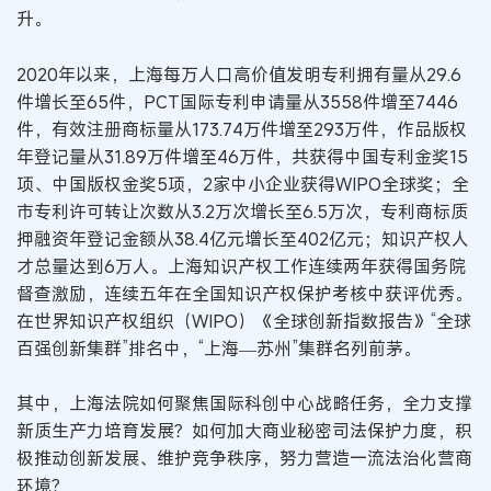
升。
2020年以来，上海每万人口高价值发明专利拥有量从29.6
件增长至65件，PCT国际专利申请量从3558件增至7446
件，有效注册商标量从173.74万件增至293万件，作品版权
年登记量从31.89万件增至46万件，共获得中国专利金奖15
项、中国版权金奖5项，2家中小企业获得WIPO全球奖；全
市专利许可转让次数从3.2万次增长至6.5万次，专利商标质
押融资年登记金额从38.4亿元增长至402亿元；知识产权人
才总量达到6万人。上海知识产权工作连续两年获得国务院
督查激励，连续五年在全国知识产权保护考核中获评优秀。
在世界知识产权组织（WIPO）《全球创新指数报告》“全球
百强创新集群”排名中，“上海—苏州”集群名列前茅。
其中，上海法院如何聚焦国际科创中心战略任务，全力支撑
新质生产力培育发展？如何加大商业秘密司法保护力度，积
极推动创新发展、维护竞争秩序，努力营造一流法治化营商
环境？