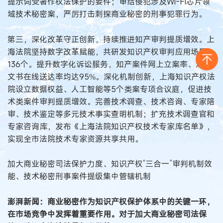
提示词受著作权法保护的要件；审结侵犯涉及Wi-Fi芯片领
域技术秘密案，严厉打击刺探商业秘密的刑事犯罪行为。
第三，深化改革守正创新，持续推进知产审判提质增效。上
海法院坚持数字改革赋能，共研发知识产权审判应用场景
136个。提升数字化诉讼服务，知产案件网上立案率、法律
文书在线送达率均达95%。深化机制创新，上海知识产权法
院设立数据权益、人工智能等5个类案专项合议庭，促进技
术类案件审判提质增效。完善技术调查、技术咨询、专家陪
审、技术鉴定等多元技术事实查明机制；扩充技术调查官和
专家咨询库，发布《上海法院知识产权技术专家库名单》，
实现全市法院技术专家资源共享共用。
加大商业秘密司法保护力度、知识产权“三合一”审判机制效
能、技术秘密刑事案件提级集中管辖机制
澎湃新闻：商业秘密作为知识产权保护体系中的关键一环，
在市场竞争中发挥着重要作用。对于加大商业秘密司法保